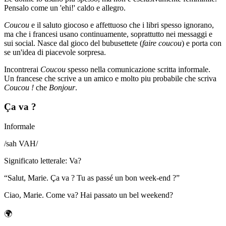
Pensalo come un 'ehi!' caldo e allegro.
Coucou
e il saluto giocoso e affettuoso che i libri spesso ignorano,
ma che i francesi usano continuamente, soprattutto nei messaggi e
sui social. Nasce dal gioco del bubusettete (
faire coucou
) e porta con
se un'idea di piacevole sorpresa.
Incontrerai
Coucou
spesso nella comunicazione scritta informale.
Un francese che scrive a un amico e molto piu probabile che scriva
Coucou !
che
Bonjour
.
Ça va ?
Informale
/
sah VAH
/
Significato letterale
:
Va?
“
Salut, Marie. Ça va ? Tu as passé un bon week-end ?
”
Ciao, Marie. Come va? Hai passato un bel weekend?
🌍