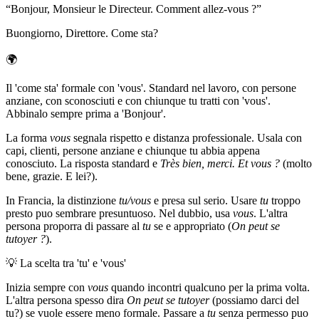
“
Bonjour, Monsieur le Directeur. Comment allez-vous ?
”
Buongiorno, Direttore. Come sta?
🌍
Il 'come sta' formale con 'vous'. Standard nel lavoro, con persone
anziane, con sconosciuti e con chiunque tu tratti con 'vous'.
Abbinalo sempre prima a 'Bonjour'.
La forma
vous
segnala rispetto e distanza professionale. Usala con
capi, clienti, persone anziane e chiunque tu abbia appena
conosciuto. La risposta standard e
Très bien, merci. Et vous ?
(molto
bene, grazie. E lei?).
In Francia, la distinzione
tu/vous
e presa sul serio. Usare
tu
troppo
presto puo sembrare presuntuoso. Nel dubbio, usa
vous
. L'altra
persona proporra di passare al
tu
se e appropriato (
On peut se
tutoyer ?
).
💡
La scelta tra 'tu' e 'vous'
Inizia sempre con
vous
quando incontri qualcuno per la prima volta.
L'altra persona spesso dira
On peut se tutoyer
(possiamo darci del
tu?) se vuole essere meno formale. Passare a
tu
senza permesso puo