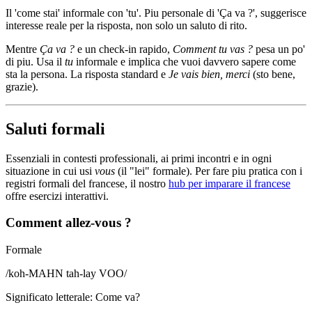
Il 'come stai' informale con 'tu'. Piu personale di 'Ça va ?', suggerisce
interesse reale per la risposta, non solo un saluto di rito.
Mentre
Ça va ?
e un check-in rapido,
Comment tu vas ?
pesa un po'
di piu. Usa il
tu
informale e implica che vuoi davvero sapere come
sta la persona. La risposta standard e
Je vais bien, merci
(sto bene,
grazie).
Saluti formali
Essenziali in contesti professionali, ai primi incontri e in ogni
situazione in cui usi
vous
(il "lei" formale). Per fare piu pratica con i
registri formali del francese, il nostro
hub per imparare il francese
offre esercizi interattivi.
Comment allez-vous ?
Formale
/
koh-MAHN tah-lay VOO
/
Significato letterale
:
Come va?