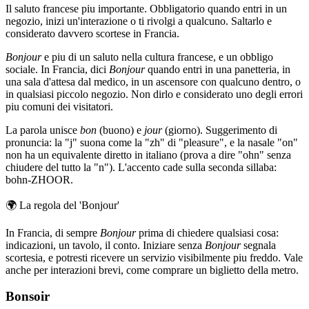
Il saluto francese piu importante. Obbligatorio quando entri in un
negozio, inizi un'interazione o ti rivolgi a qualcuno. Saltarlo e
considerato davvero scortese in Francia.
Bonjour
e piu di un saluto nella cultura francese, e un obbligo
sociale. In Francia, dici
Bonjour
quando entri in una panetteria, in
una sala d'attesa dal medico, in un ascensore con qualcuno dentro, o
in qualsiasi piccolo negozio. Non dirlo e considerato uno degli errori
piu comuni dei visitatori.
La parola unisce
bon
(buono) e
jour
(giorno). Suggerimento di
pronuncia: la "j" suona come la "zh" di "pleasure", e la nasale "on"
non ha un equivalente diretto in italiano (prova a dire "ohn" senza
chiudere del tutto la "n"). L'accento cade sulla seconda sillaba:
bohn-ZHOOR.
🌍
La regola del 'Bonjour'
In Francia, di sempre
Bonjour
prima di chiedere qualsiasi cosa:
indicazioni, un tavolo, il conto. Iniziare senza
Bonjour
segnala
scortesia, e potresti ricevere un servizio visibilmente piu freddo. Vale
anche per interazioni brevi, come comprare un biglietto della metro.
Bonsoir