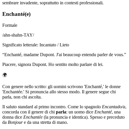
sembrare invadente, soprattutto in contesti professionali.
Enchanté(e)
Formale
/
ahn-shahn-TAY
/
Significato letterale
:
Incantato / Lieto
“
Enchanté, madame Dupont. J'ai beaucoup entendu parler de vous.
”
Piacere, signora Dupont. Ho sentito molto parlare di lei.
🌍
Con genere nello scritto: gli uomini scrivono 'Enchanté,' le donne
'Enchantée.' Si pronuncia allo stesso modo. Il genere segue chi
parla, non chi ascolta.
Il saluto standard al primo incontro. Come lo spagnolo
Encantado/a
,
concorda con il genere di chi
parla
: un uomo dice
Enchanté
, una
donna dice
Enchantée
(la pronuncia e identica). Spesso e preceduto
da
Bonjour
e da una stretta di mano.