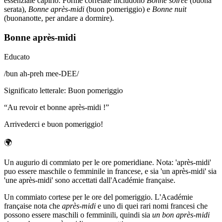
essenziale capirlo. Forme correlate includono
Bonne soirée
(buona
serata),
Bonne après-midi
(buon pomeriggio) e
Bonne nuit
(buonanotte, per andare a dormire).
Bonne après-midi
Educato
/
bun ah-preh mee-DEE
/
Significato letterale
:
Buon pomeriggio
“
Au revoir et bonne après-midi !
”
Arrivederci e buon pomeriggio!
🌍
Un augurio di commiato per le ore pomeridiane. Nota: 'après-midi'
puo essere maschile o femminile in francese, e sia 'un après-midi' sia
'une après-midi' sono accettati dall'Académie française.
Un commiato cortese per le ore del pomeriggio. L'Académie
française nota che
après-midi
e uno di quei rari nomi francesi che
possono essere maschili o femminili, quindi sia
un bon après-midi