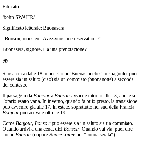
Educato
/
bohn-SWAHR
/
Significato letterale
:
Buonasera
“
Bonsoir, monsieur. Avez-vous une réservation ?
”
Buonasera, signore. Ha una prenotazione?
🌍
Si usa circa dalle 18 in poi. Come 'Buenas noches' in spagnolo, puo
essere sia un saluto (ciao) sia un commiato (buonanotte) a seconda
del contesto.
Il passaggio da
Bonjour
a
Bonsoir
avviene intorno alle 18, anche se
l'orario esatto varia. In inverno, quando fa buio presto, la transizione
puo avvenire gia alle 17. In estate, soprattutto nel sud della Francia,
Bonjour
puo arrivare oltre le 19.
Come
Bonjour
,
Bonsoir
puo essere sia un saluto sia un commiato.
Quando arrivi a una cena, dici
Bonsoir
. Quando vai via, puoi dire
anche
Bonsoir
(oppure
Bonne soirée
per "buona serata").