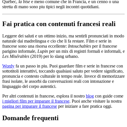
Québec,
la bise
e meno comune che in Francia, e un cenno o una
stretta di mano sono piu tipici negli incontri quotidiani.
Fai pratica con contenuti francesi reali
Leggere dei saluti e un ottimo inizio, ma sentirli pronunciati in modo
naturale dai madrelingua e cio che li fa restare. Film e serie in
francese sono una risorsa eccellente:
Intouchables
per il francese
parigino informale,
Lupin
per un mix di registri formali e informali, e
Les Misérables
(2019) per lo slang urbano.
Wordy
fa un passo in piu. Puoi guardare film e serie in francese con
sottotitoli interattivi, toccando qualsiasi saluto per vedere significato,
pronuncia e contesto culturale in tempo reale. Invece di memorizzare
frasi isolate, le assorbi da conversazioni reali con intonazione e
linguaggio del corpo autentici.
Per altri contenuti in francese, esplora il nostro
blog
con guide come
i migliori film per imparare il francese
. Puoi anche visitare la nostra
pagina per imparare il francese
per iniziare a fare pratica oggi.
Domande frequenti