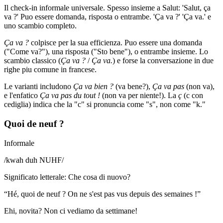
Il check-in informale universale. Spesso insieme a Salut: 'Salut, ça
va ?' Puo essere domanda, risposta o entrambe. 'Ça va ?' 'Ça va.' e
uno scambio completo.
Ça va ?
colpisce per la sua efficienza. Puo essere una domanda
("Come va?"), una risposta ("Sto bene"), o entrambe insieme. Lo
scambio classico (
Ça va ?
/
Ça va.
) e forse la conversazione in due
righe piu comune in francese.
Le varianti includono
Ça va bien ?
(va bene?),
Ça va pas
(non va),
e l'enfatico
Ça va pas du tout !
(non va per niente!). La
ç
(c con
cediglia) indica che la "c" si pronuncia come "s", non come "k."
Quoi de neuf ?
Informale
/
kwah duh NUHF
/
Significato letterale
:
Che cosa di nuovo?
“
Hé, quoi de neuf ? On ne s'est pas vus depuis des semaines !
”
Ehi, novita? Non ci vediamo da settimane!