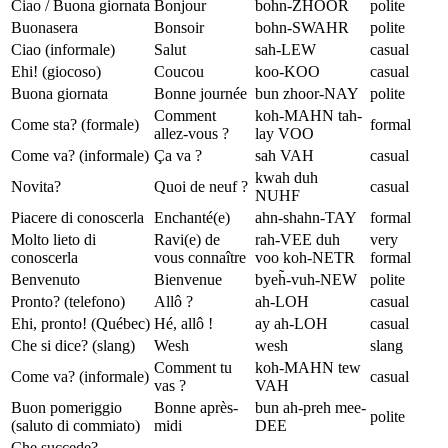
Ciao / Buona giornata
Bonjour
bohn-ZHOOR
polite
Buonasera
Bonsoir
bohn-SWAHR
polite
Ciao (informale)
Salut
sah-LEW
casual
Ehi! (giocoso)
Coucou
koo-KOO
casual
Buona giornata
Bonne journée
bun zhoor-NAY
polite
Comment
koh-MAHN tah-
Come sta? (formale)
formal
allez-vous ?
lay VOO
Come va? (informale)
Ça va ?
sah VAH
casual
kwah duh
Novita?
Quoi de neuf ?
casual
NUHF
Piacere di conoscerla
Enchanté(e)
ahn-shahn-TAY
formal
Molto lieto di
Ravi(e) de
rah-VEE duh
very
conoscerla
vous connaître
voo koh-NETR
formal
Benvenuto
Bienvenue
byeh̃-vuh-NEW
polite
Pronto? (telefono)
Allô ?
ah-LOH
casual
Ehi, pronto! (Québec)
Hé, allô !
ay ah-LOH
casual
Che si dice? (slang)
Wesh
wesh
slang
Comment tu
koh-MAHN tew
Come va? (informale)
casual
vas ?
VAH
Buon pomeriggio
Bonne après-
bun ah-preh mee-
polite
(saluto di commiato)
midi
DEE
Che succede?