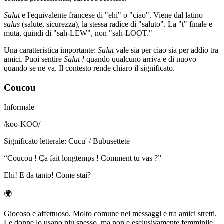
Salut
e l'equivalente francese di "ehi" o "ciao". Viene dal latino
salus
(salute, sicurezza), la stessa radice di "saluto". La "t" finale e
muta, quindi di "sah-LEW", non "sah-LOOT."
Una caratteristica importante:
Salut
vale sia per ciao sia per addio tra
amici. Puoi sentire
Salut !
quando qualcuno arriva e di nuovo
quando se ne va. Il contesto rende chiaro il significato.
Coucou
Informale
/
koo-KOO
/
Significato letterale
:
Cucu' / Bubusettete
“
Coucou ! Ça fait longtemps ! Comment tu vas ?
”
Ehi! E da tanto! Come stai?
🌍
Giocoso e affettuoso. Molto comune nei messaggi e tra amici stretti.
Le donne lo usano piu spesso, ma non e esclusivamente femminile.