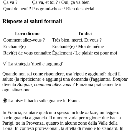
Ça va ?
Ça va, et toi ? / Oui, ça va bien
Quoi de neuf ?
Pas grand-chose / Rien de spécial
Risposte ai saluti formali
Loro dicono
Tu dici
Comment allez-vous ?
Très bien, merci. Et vous ?
Enchanté(e)
Enchanté(e) / Moi de même
Ravi(e) de vous connaître
Également / Le plaisir est pour moi
💡
La strategia 'ripeti e aggiungi'
Quando non sai come rispondere, usa 'ripeti e aggiungi': ripeti il
saluto (la ripetizione) e aggiungi una domanda (l'aggiunta).
Bonjour
diventa
Bonjour, comment allez-vous ?
Funziona praticamente in
ogni situazione.
🌍
La bise: il bacio sulle guance in Francia
In Francia, salutare qualcuno spesso include
la bise
, un leggero
bacio guancia a guancia. Il numero varia per regione: due baci a
Parigi, tre in Provenza, quattro in alcune zone della Valle della
Loira. In contesti professionali, la stretta di mano e lo standard. In