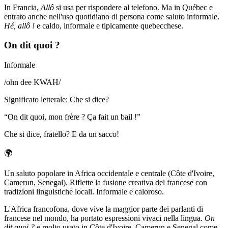
In Francia,
Allô
si usa per rispondere al telefono. Ma in Québec e
entrato anche nell'uso quotidiano di persona come saluto informale.
Hé, allô !
e caldo, informale e tipicamente quebecchese.
On dit quoi ?
Informale
/
ohn dee KWAH
/
Significato letterale
:
Che si dice?
“
On dit quoi, mon frère ? Ça fait un bail !
”
Che si dice, fratello? E da un sacco!
🌍
Un saluto popolare in Africa occidentale e centrale (Côte d'Ivoire,
Camerun, Senegal). Riflette la fusione creativa del francese con
tradizioni linguistiche locali. Informale e caloroso.
L'Africa francofona, dove vive la maggior parte dei parlanti di
francese nel mondo, ha portato espressioni vivaci nella lingua.
On
dit quoi ?
e molto usato in Côte d'Ivoire, Camerun e Senegal come