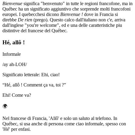
Bienvenue
significa "benvenuto" in tutte le regioni francofone, ma in
Québec ha un significato aggiuntivo che sorprende molti francofoni
europei. I quebecchesi dicono
Bienvenue !
dove in Francia si
direbbe
De rien
(prego). Questo calco dall'italiano non c'e, arriva
dall'inglese "you're welcome", ed e una delle caratteristiche piu
distintive del francese del Québec.
Hé, allô !
Informale
/
ay ah-LOH
/
Significato letterale
:
Ehi, ciao!
“
Hé, allô ! Comment ça va, toi ?
”
Ehi! Come va?
🌍
Nel francese di Francia, 'Allô' e solo un saluto al telefono. In
Québec, si usa anche di persona come ciao informale, spesso con
'Hé' per enfasi.