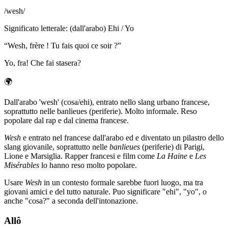
/
wesh
/
Significato letterale
:
(dall'arabo) Ehi / Yo
“
Wesh, frère ! Tu fais quoi ce soir ?
”
Yo, fra! Che fai stasera?
🌍
Dall'arabo 'wesh' (cosa/ehi), entrato nello slang urbano francese,
soprattutto nelle banlieues (periferie). Molto informale. Reso
popolare dal rap e dal cinema francese.
Wesh
e entrato nel francese dall'arabo ed e diventato un pilastro dello
slang giovanile, soprattutto nelle
banlieues
(periferie) di Parigi,
Lione e Marsiglia. Rapper francesi e film come
La Haine
e
Les
Misérables
lo hanno reso molto popolare.
Usare
Wesh
in un contesto formale sarebbe fuori luogo, ma tra
giovani amici e del tutto naturale. Puo significare "ehi", "yo", o
anche "cosa?" a seconda dell'intonazione.
Allô