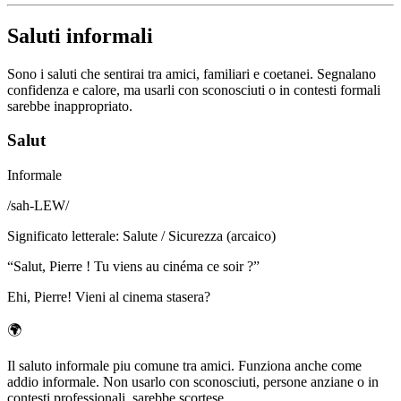
Saluti informali
Sono i saluti che sentirai tra amici, familiari e coetanei. Segnalano
confidenza e calore, ma usarli con sconosciuti o in contesti formali
sarebbe inappropriato.
Salut
Informale
/
sah-LEW
/
Significato letterale
:
Salute / Sicurezza (arcaico)
“
Salut, Pierre ! Tu viens au cinéma ce soir ?
”
Ehi, Pierre! Vieni al cinema stasera?
🌍
Il saluto informale piu comune tra amici. Funziona anche come
addio informale. Non usarlo con sconosciuti, persone anziane o in
contesti professionali, sarebbe scortese.