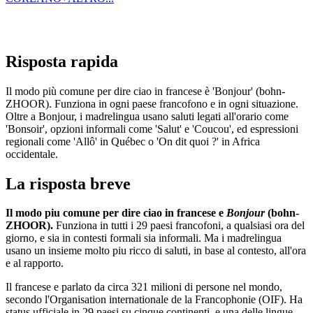
Risposta rapida
Il modo più comune per dire ciao in francese è 'Bonjour' (bohn-
ZHOOR). Funziona in ogni paese francofono e in ogni situazione.
Oltre a Bonjour, i madrelingua usano saluti legati all'orario come
'Bonsoir', opzioni informali come 'Salut' e 'Coucou', ed espressioni
regionali come 'Allô' in Québec o 'On dit quoi ?' in Africa
occidentale.
La risposta breve
Il modo piu comune per dire ciao in francese e
Bonjour
(bohn-
ZHOOR).
Funziona in tutti i 29 paesi francofoni, a qualsiasi ora del
giorno, e sia in contesti formali sia informali. Ma i madrelingua
usano un insieme molto piu ricco di saluti, in base al contesto, all'ora
e al rapporto.
Il francese e parlato da circa 321 milioni di persone nel mondo,
secondo l'Organisation internationale de la Francophonie (OIF). Ha
status ufficiale in 29 paesi su cinque continenti, e una delle lingue