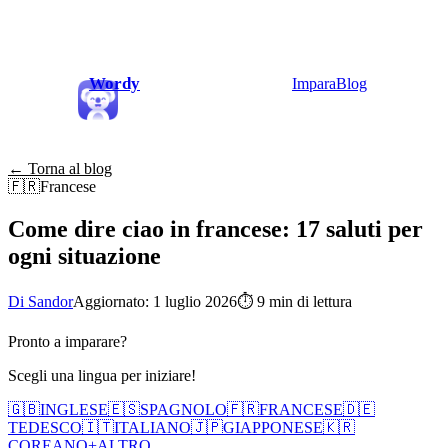
Wordy
Impara
Blog
← Torna al blog
🇫🇷
Francese
Come dire ciao in francese: 17 saluti per
ogni situazione
Di Sandor
Aggiornato: 1 luglio 2026
⏱
9 min di lettura
Pronto a imparare?
Scegli una lingua per iniziare!
🇬🇧
INGLESE
🇪🇸
SPAGNOLO
🇫🇷
FRANCESE
🇩🇪
TEDESCO
🇮🇹
ITALIANO
🇯🇵
GIAPPONESE
🇰🇷
COREANO
+
ALTRO...