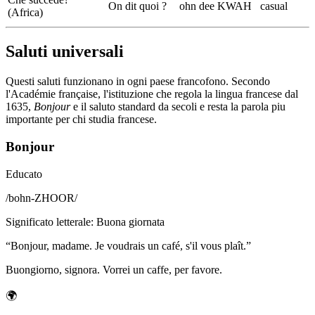
On dit quoi ?
ohn dee KWAH
casual
(Africa)
Saluti universali
Questi saluti funzionano in ogni paese francofono. Secondo
l'Académie française, l'istituzione che regola la lingua francese dal
1635,
Bonjour
e il saluto standard da secoli e resta la parola piu
importante per chi studia francese.
Bonjour
Educato
/
bohn-ZHOOR
/
Significato letterale
:
Buona giornata
“
Bonjour, madame. Je voudrais un café, s'il vous plaît.
”
Buongiorno, signora. Vorrei un caffe, per favore.
🌍