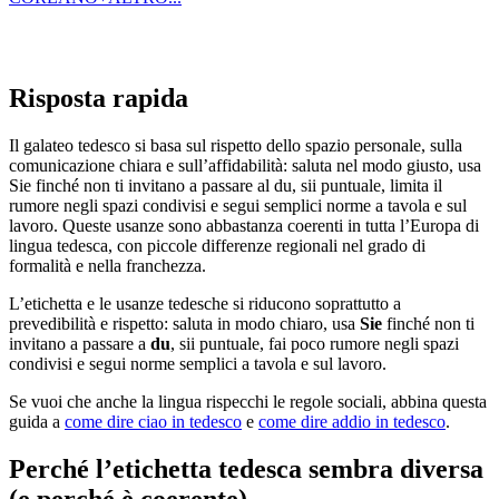
Risposta rapida
Il galateo tedesco si basa sul rispetto dello spazio personale, sulla
comunicazione chiara e sull’affidabilità: saluta nel modo giusto, usa
Sie finché non ti invitano a passare al du, sii puntuale, limita il
rumore negli spazi condivisi e segui semplici norme a tavola e sul
lavoro. Queste usanze sono abbastanza coerenti in tutta l’Europa di
lingua tedesca, con piccole differenze regionali nel grado di
formalità e nella franchezza.
L’etichetta e le usanze tedesche si riducono soprattutto a
prevedibilità e rispetto: saluta in modo chiaro, usa
Sie
finché non ti
invitano a passare a
du
, sii puntuale, fai poco rumore negli spazi
condivisi e segui norme semplici a tavola e sul lavoro.
Se vuoi che anche la lingua rispecchi le regole sociali, abbina questa
guida a
come dire ciao in tedesco
e
come dire addio in tedesco
.
Perché l’etichetta tedesca sembra diversa
(e perché è coerente)