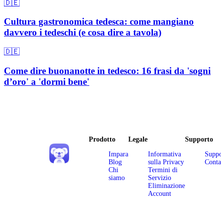
🇩🇪
Cultura gastronomica tedesca: come mangiano
davvero i tedeschi (e cosa dire a tavola)
🇩🇪
Come dire buonanotte in tedesco: 16 frasi da 'sogni
d’oro' a 'dormi bene'
Prodotto
Legale
Supporto
Impara
Informativa
Suppo
Blog
sulla Privacy
Conta
Chi
Termini di
siamo
Servizio
Eliminazione
Account