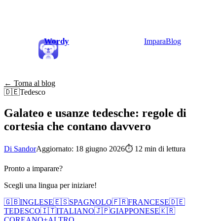
Wordy
Impara
Blog
← Torna al blog
🇩🇪
Tedesco
Galateo e usanze tedesche: regole di
cortesia che contano davvero
Di Sandor
Aggiornato: 18 giugno 2026
⏱
12 min di lettura
Pronto a imparare?
Scegli una lingua per iniziare!
🇬🇧
INGLESE
🇪🇸
SPAGNOLO
🇫🇷
FRANCESE
🇩🇪
TEDESCO
🇮🇹
ITALIANO
🇯🇵
GIAPPONESE
🇰🇷
COREANO
+
ALTRO...