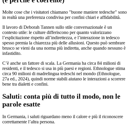
Molte cose che i visitatori chiamano "buone maniere tedesche" sono
in realtà una preferenza condivisa per confini chiari e affidabilità.
Il lavoro di Deborah Tannen sullo stile conversazionale è un
contesto utile: le culture differiscono per quanto valorizzano
l’esplicitazione rispetto all’indirettezza, e l’interazione in tedesco
spesso premia la chiarezza più delle allusioni. Questo può sembrare
brusco se vieni da una norma più indiretta, anche quando nessuno è
infastidito.
C’è anche un fattore di scala. La Germania ha circa 84 milioni di
residenti, e il tedesco si usa in più paesi e regioni. Ethnologue stima
circa 90 milioni di madrelingua tedeschi nel mondo (Ethnologue,
27a ed., 2024), quindi norme stabili aiutano le interazioni a scorrere
bene tra dialetti e confini.
Saluti: conta più di tutto il modo, non le
parole esatte
In Germania, i saluti riguardano meno il calore e più il riconoscere
correttamente l’altra persona.