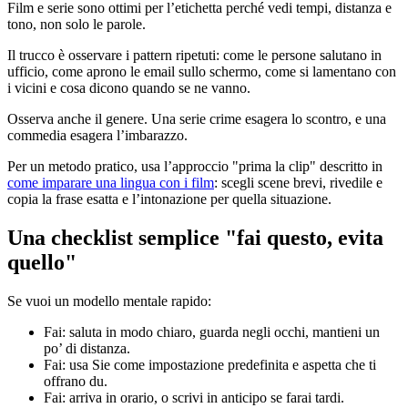
Film e serie sono ottimi per l’etichetta perché vedi tempi, distanza e
tono, non solo le parole.
Il trucco è osservare i pattern ripetuti: come le persone salutano in
ufficio, come aprono le email sullo schermo, come si lamentano con
i vicini e cosa dicono quando se ne vanno.
Osserva anche il genere. Una serie crime esagera lo scontro, e una
commedia esagera l’imbarazzo.
Per un metodo pratico, usa l’approccio "prima la clip" descritto in
come imparare una lingua con i film
: scegli scene brevi, rivedile e
copia la frase esatta e l’intonazione per quella situazione.
Una checklist semplice "fai questo, evita
quello"
Se vuoi un modello mentale rapido:
Fai: saluta in modo chiaro, guarda negli occhi, mantieni un
po’ di distanza.
Fai: usa Sie come impostazione predefinita e aspetta che ti
offrano du.
Fai: arriva in orario, o scrivi in anticipo se farai tardi.