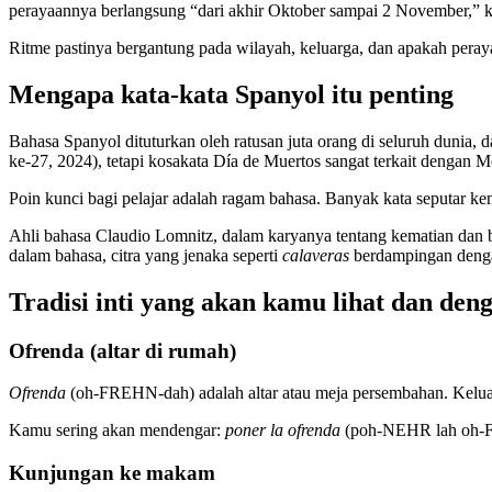
perayaannya berlangsung “dari akhir Oktober sampai 2 November,” k
Ritme pastinya bergantung pada wilayah, keluarga, dan apakah peraya
Mengapa kata-kata Spanyol itu penting
Bahasa Spanyol dituturkan oleh ratusan juta orang di seluruh dunia, 
ke-27, 2024), tetapi kosakata Día de Muertos sangat terkait dengan 
Poin kunci bagi pelajar adalah ragam bahasa. Banyak kata seputar ke
Ahli bahasa Claudio Lomnitz, dalam karyanya tentang kematian dan b
dalam bahasa, citra yang jenaka seperti
calaveras
berdampingan dengan
Tradisi inti yang akan kamu lihat dan den
Ofrenda (altar di rumah)
Ofrenda
(oh-FREHN-dah) adalah altar atau meja persembahan. Keluar
Kamu sering akan mendengar:
poner la ofrenda
(poh-NEHR lah oh-FR
Kunjungan ke makam