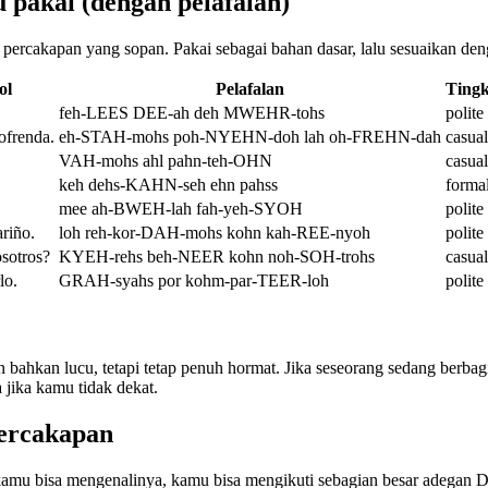
 pakai (dengan pelafalan)
 percakapan yang sopan. Pakai sebagai bahan dasar, lalu sesuaikan den
ol
Pelafalan
Ting
feh-LEES DEE-ah deh MWEHR-tohs
polite
ofrenda.
eh-STAH-mohs poh-NYEHN-doh lah oh-FREHN-dah
casual
VAH-mohs ahl pahn-teh-OHN
casual
keh dehs-KAHN-seh ehn pahss
forma
mee ah-BWEH-lah fah-yeh-SYOH
polite
riño.
loh reh-kor-DAH-mohs kohn kah-REE-nyoh
polite
osotros?
KYEH-rehs beh-NEER kohn noh-SOH-trohs
casual
lo.
GRAH-syahs por kohm-par-TEER-loh
polite
 bahkan lucu, tetapi tetap penuh hormat. Jika seseorang sedang berbagi
a jika kamu tidak dekat.
ercakapan
 kamu bisa mengenalinya, kamu bisa mengikuti sebagian besar adegan D