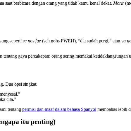
a saat berbicara dengan orang yang tidak kamu kenal dekat.
Morir
(mo
sung seperti
se nos fue
(seh nohs FWEH), “dia sudah pergi,” atau
ya no
nen tentang gaya percakapan: orang sering memakai ketidaklangsungan
g. Dua opsi singkat:
menyesal.”
a cita.”
kami tentang
permisi dan maaf dalam bahasa Spanyol
membahas lebih da
ngapa itu penting)