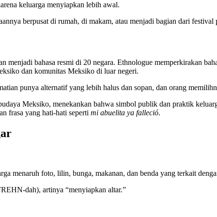
arena keluarga menyiapkan lebih awal.
annya berpusat di rumah, di makam, atau menjadi bagian dari festival 
dan menjadi bahasa resmi di 20 negara. Ethnologue memperkirakan bahas
Meksiko dan komunitas Meksiko di luar negeri.
matian punya alternatif yang lebih halus dan sopan, dan orang memilih
udaya Meksiko, menekankan bahwa simbol publik dan praktik keluarga y
 frasa yang hati-hati seperti
mi abuelita ya falleció
.
gar
ga menaruh foto, lilin, bunga, makanan, dan benda yang terkait deng
EHN-dah), artinya “menyiapkan altar.”