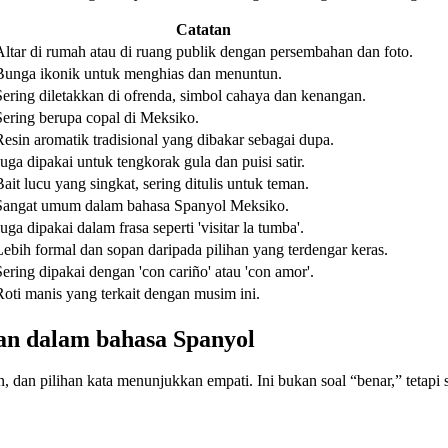
Catatan
Altar di rumah atau di ruang publik dengan persembahan dan foto.
Bunga ikonik untuk menghias dan menuntun.
Sering diletakkan di ofrenda, simbol cahaya dan kenangan.
Sering berupa copal di Meksiko.
Resin aromatik tradisional yang dibakar sebagai dupa.
Juga dipakai untuk tengkorak gula dan puisi satir.
Bait lucu yang singkat, sering ditulis untuk teman.
Sangat umum dalam bahasa Spanyol Meksiko.
uga dipakai dalam frasa seperti 'visitar la tumba'.
Lebih formal dan sopan daripada pilihan yang terdengar keras.
Sering dipakai dengan 'con cariño' atau 'con amor'.
Roti manis yang terkait dengan musim ini.
an dalam bahasa Spanyol
 dan pilihan kata menunjukkan empati. Ini bukan soal “benar,” tetap