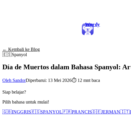
Wordy
← Kembali ke Blog
🇪🇸
Spanyol
Día de Muertos dalam Bahasa Spanyol: Art
Oleh Sandor
Diperbarui: 13 Mei 2026
⏱
12 mnt baca
Siap belajar?
Pilih bahasa untuk mulai!
🇬🇧
INGGRIS
🇪🇸
SPANYOL
🇫🇷
PRANCIS
🇩🇪
JERMAN
🇮🇹