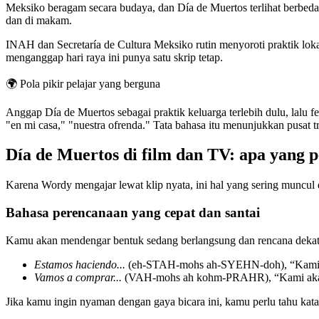
Meksiko beragam secara budaya, dan Día de Muertos terlihat berbeda di
dan di makam.
INAH dan Secretaría de Cultura Meksiko rutin menyoroti praktik lok
menganggap hari raya ini punya satu skrip tetap.
🌍
Pola pikir pelajar yang berguna
Anggap Día de Muertos sebagai praktik keluarga terlebih dulu, lalu 
"en mi casa," "nuestra ofrenda." Tata bahasa itu menunjukkan pusat t
Día de Muertos di film dan TV: apa yang 
Karena Wordy mengajar lewat klip nyata, ini hal yang sering muncul 
Bahasa perencanaan yang cepat dan santai
Kamu akan mendengar bentuk sedang berlangsung dan rencana dekat
Estamos haciendo...
(eh-STAH-mohs ah-SYEHN-doh), “Kami
Vamos a comprar...
(VAH-mohs ah kohm-PRAHR), “Kami ak
Jika kamu ingin nyaman dengan gaya bicara ini, kamu perlu tahu kat