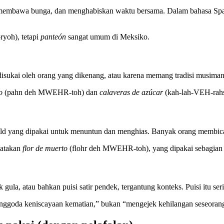
embawa bunga, dan menghabiskan waktu bersama. Dalam bahasa Spany
yoh), tetapi
panteón
sangat umum di Meksiko.
disukai oleh orang yang dikenang, atau karena memang tradisi musiman
o
(pahn deh MWEHR-toh) dan
calaveras de azúcar
(kah-lah-VEH-rah
ld yang dipakai untuk menuntun dan menghias. Banyak orang membic
gatakan
flor de muerto
(flohr deh MWEHR-toh), yang dipakai sebagian o
gula, atau bahkan puisi satir pendek, tergantung konteks. Puisi itu ser
nggoda keniscayaan kematian,” bukan “mengejek kehilangan seseoran