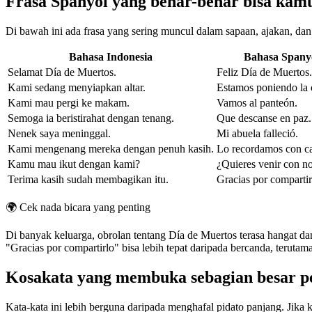
Frasa Spanyol yang benar-benar bisa kamu
Di bawah ini ada frasa yang sering muncul dalam sapaan, ajakan, dan
Bahasa Indonesia
Bahasa Spany
Selamat Día de Muertos.
Feliz Día de Muertos.
Kami sedang menyiapkan altar.
Estamos poniendo la 
Kami mau pergi ke makam.
Vamos al panteón.
Semoga ia beristirahat dengan tenang.
Que descanse en paz.
Nenek saya meninggal.
Mi abuela falleció.
Kami mengenang mereka dengan penuh kasih.
Lo recordamos con ca
Kamu mau ikut dengan kami?
¿Quieres venir con n
Terima kasih sudah membagikan itu.
Gracias por compartir
🌍
Cek nada bicara yang penting
Di banyak keluarga, obrolan tentang Día de Muertos terasa hangat dan
"Gracias por compartirlo" bisa lebih tepat daripada bercanda, terutam
Kosakata yang membuka sebagian besar p
Kata-kata ini lebih berguna daripada menghafal pidato panjang. Jika