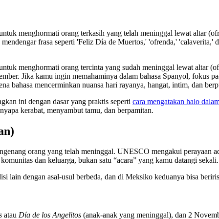
uk menghormati orang terkasih yang telah meninggal lewat altar (of
dengar frasa seperti 'Feliz Día de Muertos,' 'ofrenda,' 'calaverita,' 
tuk menghormati orang tercinta yang sudah meninggal lewat altar (o
ember. Jika kamu ingin memahaminya dalam bahasa Spanyol, fokus pada 
rena bahasa mencerminkan nuansa hari rayanya, hangat, intim, dan berp
an ini dengan dasar yang praktis seperti
cara mengatakan halo dala
nyapa kerabat, menyambut tamu, dan berpamitan.
an)
engenang orang yang telah meninggal. UNESCO mengakui perayaan ada
omunitas dan keluarga, bukan satu “acara” yang kamu datangi sekali.
si lain dengan asal-usul berbeda, dan di Meksiko keduanya bisa beriri
s
atau
Día de los Angelitos
(anak-anak yang meninggal), dan 2 Novemb