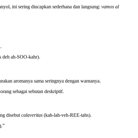
ol, ini sering diucapkan sederhana dan langsung:
vamos al
.
s deh ah-SOO-kahr).
arakan aromanya sama seringnya dengan warnanya.
rang sebagai sebutan deskriptif.
ing disebut
calaveritas
(kah-lah-veh-REE-tahs).
g.”