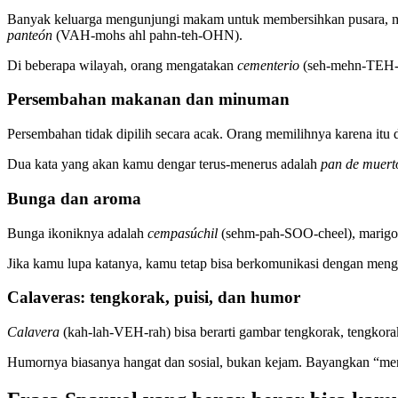
Banyak keluarga mengunjungi makam untuk membersihkan pusara, m
panteón
(VAH-mohs ahl pahn-teh-OHN).
Di beberapa wilayah, orang mengatakan
cementerio
(seh-mehn-TEH-r
Persembahan makanan dan minuman
Persembahan tidak dipilih secara acak. Orang memilihnya karena itu 
Dua kata yang akan kamu dengar terus-menerus adalah
pan de muert
Bunga dan aroma
Bunga ikoniknya adalah
cempasúchil
(sehm-pah-SOO-cheel), marigo
Jika kamu lupa katanya, kamu tetap bisa berkomunikasi dengan men
Calaveras: tengkorak, puisi, dan humor
Calavera
(kah-lah-VEH-rah) bisa berarti gambar tengkorak, tengkorak 
Humornya biasanya hangat dan sosial, bukan kejam. Bayangkan “me