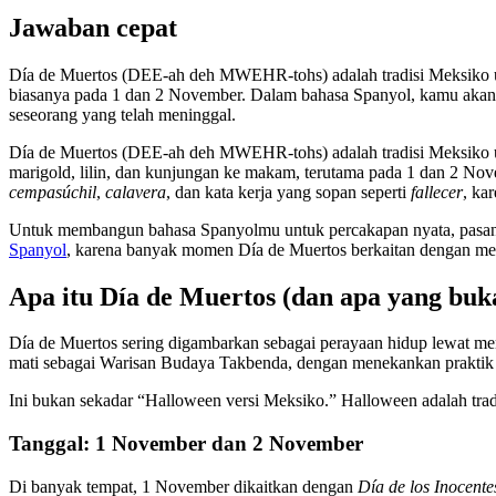
Jawaban cepat
Día de Muertos (DEE-ah deh MWEHR-tohs) adalah tradisi Meksiko unt
biasanya pada 1 dan 2 November. Dalam bahasa Spanyol, kamu akan men
seseorang yang telah meninggal.
Día de Muertos (DEE-ah deh MWEHR-tohs) adalah tradisi Meksiko un
marigold, lilin, dan kunjungan ke makam, terutama pada 1 dan 2 Nov
cempasúchil
,
calavera
, dan kata kerja yang sopan seperti
fallecer
, ka
Untuk membangun bahasa Spanyolmu untuk percakapan nyata, pasangk
Spanyol
, karena banyak momen Día de Muertos berkaitan dengan me
Apa itu Día de Muertos (dan apa yang buk
Día de Muertos sering digambarkan sebagai perayaan hidup lewat m
mati sebagai Warisan Budaya Takbenda, dengan menekankan praktik k
Ini bukan sekadar “Halloween versi Meksiko.” Halloween adalah tradi
Tanggal: 1 November dan 2 November
Di banyak tempat, 1 November dikaitkan dengan
Día de los Inocente