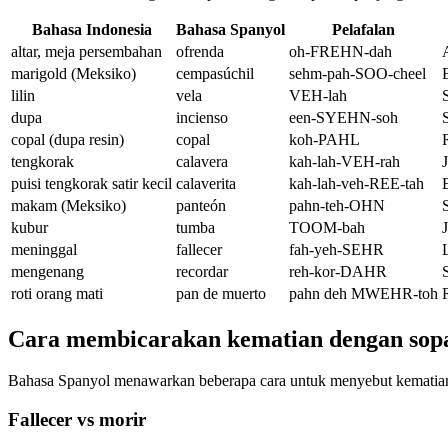
Bahasa Indonesia
Bahasa Spanyol
Pelafalan
altar, meja persembahan
ofrenda
oh-FREHN-dah
marigold (Meksiko)
cempasúchil
sehm-pah-SOO-cheel
lilin
vela
VEH-lah
dupa
incienso
een-SYEHN-soh
copal (dupa resin)
copal
koh-PAHL
tengkorak
calavera
kah-lah-VEH-rah
puisi tengkorak satir kecil
calaverita
kah-lah-veh-REE-tah
makam (Meksiko)
panteón
pahn-teh-OHN
kubur
tumba
TOOM-bah
J
meninggal
fallecer
fah-yeh-SEHR
mengenang
recordar
reh-kor-DAHR
roti orang mati
pan de muerto
pahn deh MWEHR-toh
Cara membicarakan kematian dengan sop
Bahasa Spanyol menawarkan beberapa cara untuk menyebut kematian,
Fallecer vs morir