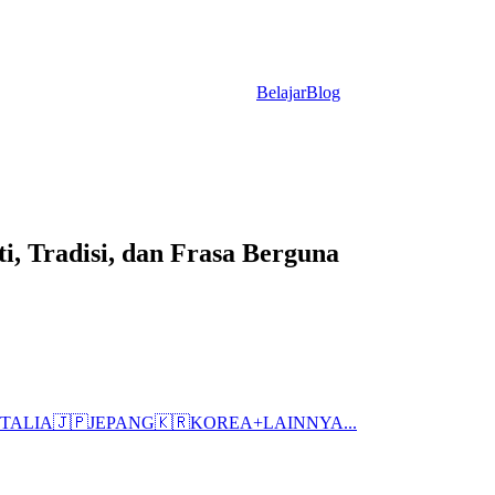
Belajar
Blog
i, Tradisi, dan Frasa Berguna
ITALIA
🇯🇵
JEPANG
🇰🇷
KOREA
+
LAINNYA...