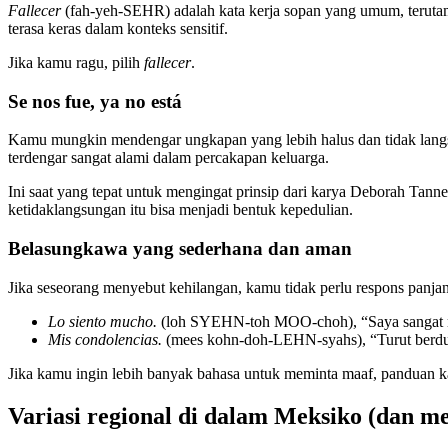
Fallecer
(fah-yeh-SEHR) adalah kata kerja sopan yang umum, terutam
terasa keras dalam konteks sensitif.
Jika kamu ragu, pilih
fallecer
.
Se nos fue, ya no está
Kamu mungkin mendengar ungkapan yang lebih halus dan tidak lang
terdengar sangat alami dalam percakapan keluarga.
Ini saat yang tepat untuk mengingat prinsip dari karya Deborah Tan
ketidaklangsungan itu bisa menjadi bentuk kepedulian.
Belasungkawa yang sederhana dan aman
Jika seseorang menyebut kehilangan, kamu tidak perlu respons panjan
Lo siento mucho.
(loh SYEHN-toh MOO-choh), “Saya sangat 
Mis condolencias.
(mees kohn-doh-LEHN-syahs), “Turut berduk
Jika kamu ingin lebih banyak bahasa untuk meminta maaf, panduan 
Variasi regional di dalam Meksiko (dan me