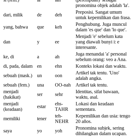
pronomina objek adalah 'la'.
Preposisi. Sangat umum
dari, milik
de
deh
untuk kepemilikan dan frasa.
Penghubung. Juga muncul
yang, bahwa
que
keh
dalam 'es que' dan 'lo que'.
Menjadi 'e' sebelum kata
dan
y
ee
yang diawali bunyi i: e
interesante.
Juga menandai 'a' personal
ke, di
a
ah
sebelum orang: veo a Ana.
di, pada, dalam
en
ehn
Konteks lokasi dan waktu.
Artikel tak tentu. 'Uno'
sebuah (mask.)
un
oon
adalah angka.
sebuah (fem.)
una
OO-nah
Artikel tak tentu.
menjadi
Identitas, sifat bawaan,
ser
sehr
(hakikat)
waktu, asal.
menjadi
ehs-
Lokasi dan keadaan
estar
(keadaan)
TAHR
sementara.
teh-
Kepemilikan dan usia: tengo
memiliki
tener
NEHR
20 años.
Pronomina subjek, sering
saya
yo
yoh
dihilangkan dalam ucapan.