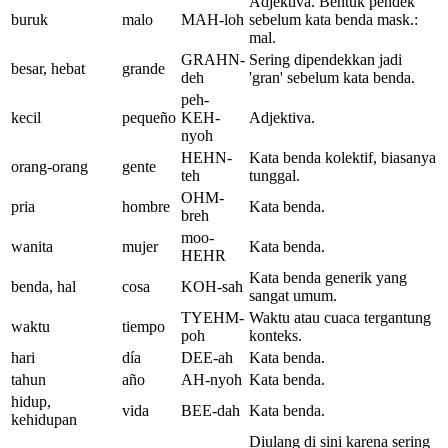
Adjektiva. Bentuk pendek
buruk
malo
MAH-loh
sebelum kata benda mask.:
mal.
GRAHN-
Sering dipendekkan jadi
besar, hebat
grande
deh
'gran' sebelum kata benda.
peh-
kecil
pequeño
KEH-
Adjektiva.
nyoh
HEHN-
Kata benda kolektif, biasanya
orang-orang
gente
teh
tunggal.
OHM-
pria
hombre
Kata benda.
breh
moo-
wanita
mujer
Kata benda.
HEHR
Kata benda generik yang
benda, hal
cosa
KOH-sah
sangat umum.
TYEHM-
Waktu atau cuaca tergantung
waktu
tiempo
poh
konteks.
hari
día
DEE-ah
Kata benda.
tahun
año
AH-nyoh
Kata benda.
hidup,
vida
BEE-dah
Kata benda.
kehidupan
Diulang di sini karena sering