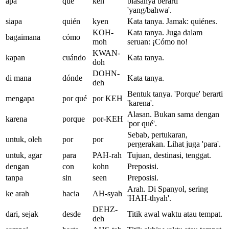
apa
qué
keh
biasanya berarti
'yang/bahwa'.
siapa
quién
kyen
Kata tanya. Jamak: quiénes.
KOH-
Kata tanya. Juga dalam
bagaimana
cómo
moh
seruan: ¡Cómo no!
KWAN-
kapan
cuándo
Kata tanya.
doh
DOHN-
di mana
dónde
Kata tanya.
deh
Bentuk tanya. 'Porque' berarti
mengapa
por qué
por KEH
'karena'.
Alasan. Bukan sama dengan
karena
porque
por-KEH
'por qué'.
Sebab, pertukaran,
untuk, oleh
por
por
pergerakan. Lihat juga 'para'.
untuk, agar
para
PAH-rah
Tujuan, destinasi, tenggat.
dengan
con
kohn
Preposisi.
tanpa
sin
seen
Preposisi.
Arah. Di Spanyol, sering
ke arah
hacia
AH-syah
'HAH-thyah'.
DEHZ-
dari, sejak
desde
Titik awal waktu atau tempat.
deh