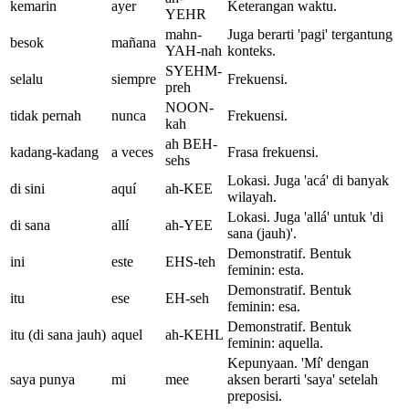
kemarin
ayer
Keterangan waktu.
YEHR
mahn-
Juga berarti 'pagi' tergantung
besok
mañana
YAH-nah
konteks.
SYEHM-
selalu
siempre
Frekuensi.
preh
NOON-
tidak pernah
nunca
Frekuensi.
kah
ah BEH-
kadang-kadang
a veces
Frasa frekuensi.
sehs
Lokasi. Juga 'acá' di banyak
di sini
aquí
ah-KEE
wilayah.
Lokasi. Juga 'allá' untuk 'di
di sana
allí
ah-YEE
sana (jauh)'.
Demonstratif. Bentuk
ini
este
EHS-teh
feminin: esta.
Demonstratif. Bentuk
itu
ese
EH-seh
feminin: esa.
Demonstratif. Bentuk
itu (di sana jauh)
aquel
ah-KEHL
feminin: aquella.
Kepunyaan. 'Mí' dengan
saya punya
mi
mee
aksen berarti 'saya' setelah
preposisi.