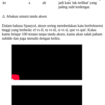
ke
a
ah
jadi kata 'tak terlihat' yang
paling sulit terdengar.
⚠️
Jebakan umum tanda aksen
Dalam bahasa Spanyol, aksen sering membedakan kata berfrekuensi
tinggi yang berbeda: el vs él, tu vs tú, si vs sí, que vs qué. Kalau
kamu belajar 100 teratas tanpa tanda aksen, kamu akan salah paham
subtitle dan juga menulis dengan keliru.