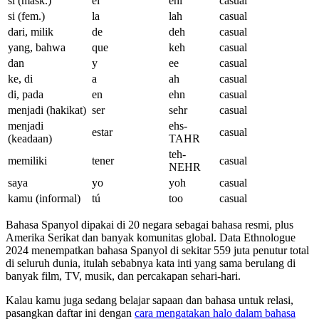
si (mask.)
el
ehl
casual
si (fem.)
la
lah
casual
dari, milik
de
deh
casual
yang, bahwa
que
keh
casual
dan
y
ee
casual
ke, di
a
ah
casual
di, pada
en
ehn
casual
menjadi (hakikat)
ser
sehr
casual
menjadi
ehs-
estar
casual
(keadaan)
TAHR
teh-
memiliki
tener
casual
NEHR
saya
yo
yoh
casual
kamu (informal)
tú
too
casual
Bahasa Spanyol dipakai di 20 negara sebagai bahasa resmi, plus
Amerika Serikat dan banyak komunitas global. Data Ethnologue
2024 menempatkan bahasa Spanyol di sekitar 559 juta penutur total
di seluruh dunia, itulah sebabnya kata inti yang sama berulang di
banyak film, TV, musik, dan percakapan sehari-hari.
Kalau kamu juga sedang belajar sapaan dan bahasa untuk relasi,
pasangkan daftar ini dengan
cara mengatakan halo dalam bahasa