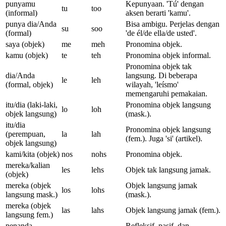
punyamu
Kepunyaan. 'Tú' dengan
tu
too
(informal)
aksen berarti 'kamu'.
punya dia/Anda
Bisa ambigu. Perjelas dengan
su
soo
(formal)
'de él/de ella/de usted'.
saya (objek)
me
meh
Pronomina objek.
kamu (objek)
te
teh
Pronomina objek informal.
Pronomina objek tak
dia/Anda
langsung. Di beberapa
le
leh
(formal, objek)
wilayah, 'leísmo'
memengaruhi pemakaian.
itu/dia (laki-laki,
Pronomina objek langsung
lo
loh
objek langsung)
(mask.).
itu/dia
Pronomina objek langsung
(perempuan,
la
lah
(fem.). Juga 'si' (artikel).
objek langsung)
kami/kita (objek)
nos
nohs
Pronomina objek.
mereka/kalian
les
lehs
Objek tak langsung jamak.
(objek)
mereka (objek
Objek langsung jamak
los
lohs
langsung mask.)
(mask.).
mereka (objek
las
lahs
Objek langsung jamak (fem.).
langsung fem.)
penanda
Refleksif, pasif, dan