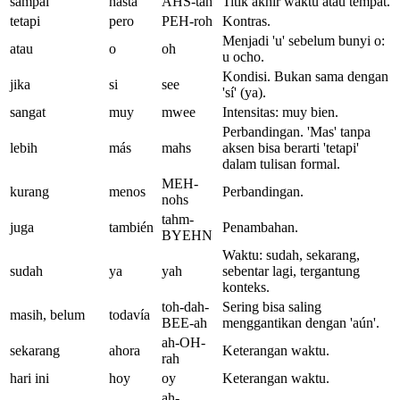
sampai
hasta
AHS-tah
Titik akhir waktu atau tempat.
tetapi
pero
PEH-roh
Kontras.
Menjadi 'u' sebelum bunyi o:
atau
o
oh
u ocho.
Kondisi. Bukan sama dengan
jika
si
see
'sí' (ya).
sangat
muy
mwee
Intensitas: muy bien.
Perbandingan. 'Mas' tanpa
lebih
más
mahs
aksen bisa berarti 'tetapi'
dalam tulisan formal.
MEH-
kurang
menos
Perbandingan.
nohs
tahm-
juga
también
Penambahan.
BYEHN
Waktu: sudah, sekarang,
sudah
ya
yah
sebentar lagi, tergantung
konteks.
toh-dah-
Sering bisa saling
masih, belum
todavía
BEE-ah
menggantikan dengan 'aún'.
ah-OH-
sekarang
ahora
Keterangan waktu.
rah
hari ini
hoy
oy
Keterangan waktu.
ah-