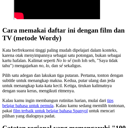
Cara memakai daftar ini dengan film dan
TV (metode Wordy)
Kata berfrekuensi tinggi paling mudah dipelajari dalam konteks,
karena otak menyimpannya sebagai satu potongan, bukan sebagai
kartu hafalan. Kalimat seperti
No lo sé
(noh loh seh, "Saya tidak
tahu") mengajarkan
no
,
lo
, dan
sé
sekaligus.
Pilih satu adegan dan lakukan tiga putaran. Pertama, tonton dengan
subtitle untuk menangkap makna. Kedua, putar ulang dan jeda
untuk menangkap kata-kata kecil. Ketiga, tirukan kalimatnya
dengan suara keras, mengikuti ritmenya.
Kalau kamu ingin membangun rutinitas harian, mulai dari
tips
belajar bahasa untuk pemula
. Kalau kamu sedang memilih tontonan,
pakai
film terbaik untuk belajar bahasa Spanyol
untuk mencari
pilihan yang dialognya padat.
Catatan regional yang memengaruhi "100