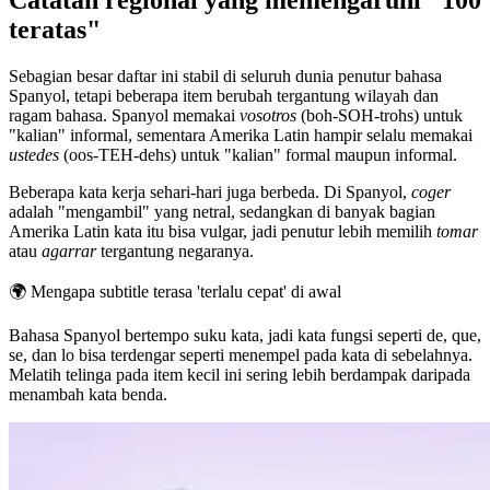
teratas"
Sebagian besar daftar ini stabil di seluruh dunia penutur bahasa
Spanyol, tetapi beberapa item berubah tergantung wilayah dan
ragam bahasa. Spanyol memakai
vosotros
(boh-SOH-trohs) untuk
"kalian" informal, sementara Amerika Latin hampir selalu memakai
ustedes
(oos-TEH-dehs) untuk "kalian" formal maupun informal.
Beberapa kata kerja sehari-hari juga berbeda. Di Spanyol,
coger
adalah "mengambil" yang netral, sedangkan di banyak bagian
Amerika Latin kata itu bisa vulgar, jadi penutur lebih memilih
tomar
atau
agarrar
tergantung negaranya.
🌍
Mengapa subtitle terasa 'terlalu cepat' di awal
Bahasa Spanyol bertempo suku kata, jadi kata fungsi seperti de, que,
se, dan lo bisa terdengar seperti menempel pada kata di sebelahnya.
Melatih telinga pada item kecil ini sering lebih berdampak daripada
menambah kata benda.