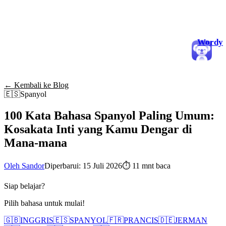
Wordy
← Kembali ke Blog
🇪🇸
Spanyol
100 Kata Bahasa Spanyol Paling Umum:
Kosakata Inti yang Kamu Dengar di
Mana-mana
Oleh Sandor
Diperbarui: 15 Juli 2026
⏱
11 mnt baca
Siap belajar?
Pilih bahasa untuk mulai!
🇬🇧
INGGRIS
🇪🇸
SPANYOL
🇫🇷
PRANCIS
🇩🇪
JERMAN