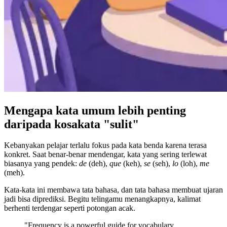
Mengapa kata umum lebih penting
daripada kosakata "sulit"
Kebanyakan pelajar terlalu fokus pada kata benda karena terasa
konkret. Saat benar-benar mendengar, kata yang sering terlewat
biasanya yang pendek:
de
(deh),
que
(keh),
se
(seh),
lo
(loh),
me
(meh).
Kata-kata ini membawa tata bahasa, dan tata bahasa membuat ujaran
jadi bisa diprediksi. Begitu telingamu menangkapnya, kalimat
berhenti terdengar seperti potongan acak.
"Frequency is a powerful guide for vocabulary