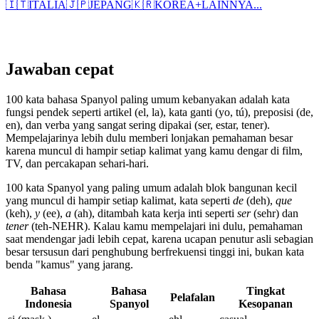
🇮🇹
ITALIA
🇯🇵
JEPANG
🇰🇷
KOREA
+
LAINNYA...
Jawaban cepat
100 kata bahasa Spanyol paling umum kebanyakan adalah kata
fungsi pendek seperti artikel (el, la), kata ganti (yo, tú), preposisi (de,
en), dan verba yang sangat sering dipakai (ser, estar, tener).
Mempelajarinya lebih dulu memberi lonjakan pemahaman besar
karena muncul di hampir setiap kalimat yang kamu dengar di film,
TV, dan percakapan sehari-hari.
100 kata Spanyol yang paling umum adalah blok bangunan kecil
yang muncul di hampir setiap kalimat, kata seperti
de
(deh),
que
(keh),
y
(ee),
a
(ah), ditambah kata kerja inti seperti
ser
(sehr) dan
tener
(teh-NEHR). Kalau kamu mempelajari ini dulu, pemahaman
saat mendengar jadi lebih cepat, karena ucapan penutur asli sebagian
besar tersusun dari penghubung berfrekuensi tinggi ini, bukan kata
benda "kamus" yang jarang.
Bahasa
Bahasa
Tingkat
Pelafalan
Indonesia
Spanyol
Kesopanan