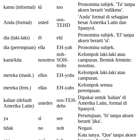
Pronomina subjek. 'Tu' tanpa
kamu (informal)
tú
too
aksen berarti 'milikmu'.
'Anda' formal di sebagian
oos-
Anda (formal)
usted
besar Amerika Latin dan
TEHD
Spanyol.
Pronomina subjek. 'El' tanpa
dia (laki-laki)
él
ehl
aksen berarti 'si'.
dia (perempuan)
ella
EH-yah
Pronomina subjek.
noh-
Kelompok laki-laki atau
kami/kita
nosotros
SOH-
campuran. Bentuk feminin:
trohs
nosotras.
Kelompok laki-laki atau
mereka (mask.)
ellos
EH-yohs
campuran.
Kelompok semua
mereka (fem.)
ellas
EH-yahs
perempuan.
Dipakai untuk 'kalian' di
kalian (default
oos-TEH-
ustedes
Amerika Latin, formal di
Amerika Latin)
dehs
Spanyol.
Persetujuan. 'Si' tanpa aksen
ya
sí
see
berarti 'jika'.
tidak
no
noh
Negasi.
Kata tanya. 'Que' tanpa aksen