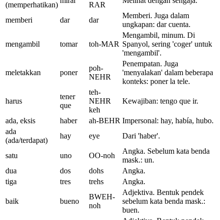
mirar
Melihat dengan sengaja.
(memperhatikan)
RAR
Memberi. Juga dalam
memberi
dar
dar
ungkapan: dar cuenta.
Mengambil, minum. Di
mengambil
tomar
toh-MAR
Spanyol, sering 'coger' untuk
'mengambil'.
Penempatan. Juga
poh-
meletakkan
poner
'menyalakan' dalam beberapa
NEHR
konteks: poner la tele.
teh-
tener
harus
NEHR
Kewajiban: tengo que ir.
que
keh
ada, eksis
haber
ah-BEHR
Impersonal: hay, había, hubo.
ada
hay
eye
Dari 'haber'.
(ada/terdapat)
Angka. Sebelum kata benda
satu
uno
OO-noh
mask.: un.
dua
dos
dohs
Angka.
tiga
tres
trehs
Angka.
Adjektiva. Bentuk pendek
BWEH-
baik
bueno
sebelum kata benda mask.:
noh
buen.