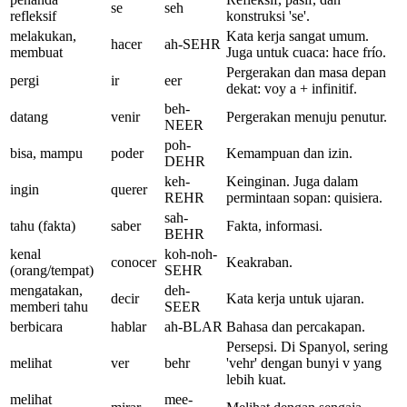
se
seh
refleksif
konstruksi 'se'.
melakukan,
Kata kerja sangat umum.
hacer
ah-SEHR
membuat
Juga untuk cuaca: hace frío.
Pergerakan dan masa depan
pergi
ir
eer
dekat: voy a + infinitif.
beh-
datang
venir
Pergerakan menuju penutur.
NEER
poh-
bisa, mampu
poder
Kemampuan dan izin.
DEHR
keh-
Keinginan. Juga dalam
ingin
querer
REHR
permintaan sopan: quisiera.
sah-
tahu (fakta)
saber
Fakta, informasi.
BEHR
kenal
koh-noh-
conocer
Keakraban.
(orang/tempat)
SEHR
mengatakan,
deh-
decir
Kata kerja untuk ujaran.
memberi tahu
SEER
berbicara
hablar
ah-BLAR
Bahasa dan percakapan.
Persepsi. Di Spanyol, sering
melihat
ver
behr
'vehr' dengan bunyi v yang
lebih kuat.
melihat
mee-