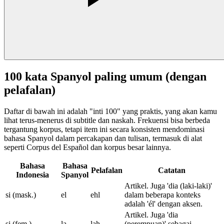
100 kata Spanyol paling umum (dengan
pelafalan)
Daftar di bawah ini adalah "inti 100" yang praktis, yang akan kamu
lihat terus-menerus di subtitle dan naskah. Frekuensi bisa berbeda
tergantung korpus, tetapi item ini secara konsisten mendominasi
bahasa Spanyol dalam percakapan dan tulisan, termasuk di alat
seperti Corpus del Español dan korpus besar lainnya.
Bahasa
Bahasa
Pelafalan
Catatan
Indonesia
Spanyol
Artikel. Juga 'dia (laki-laki)'
si (mask.)
el
ehl
dalam beberapa konteks
adalah 'él' dengan aksen.
Artikel. Juga 'dia
si (fem.)
la
lah
(perempuan)' sebagai