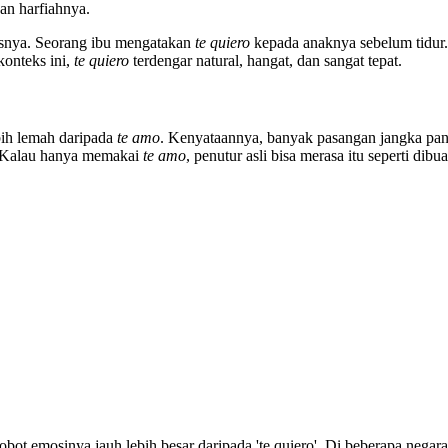
an harfiahnya.
tasnya. Seorang ibu mengatakan
te quiero
kepada anaknya sebelum tidur
konteks ini,
te quiero
terdengar natural, hangat, dan sangat tepat.
ih lemah daripada
te amo
. Kenyataannya, banyak pasangan jangka pan
. Kalau hanya memakai
te amo
, penutur asli bisa merasa itu seperti dibua
bot emosinya jauh lebih besar daripada 'te quiero'. Di beberapa negar