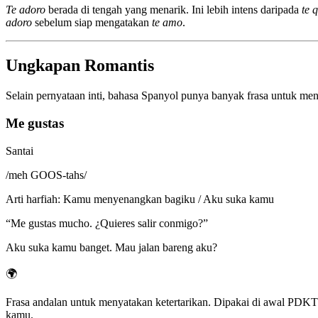
Te adoro
berada di tengah yang menarik. Ini lebih intens daripada
te 
adoro
sebelum siap mengatakan
te amo
.
Ungkapan Romantis
Selain pernyataan inti, bahasa Spanyol punya banyak frasa untuk menge
Me gustas
Santai
/
meh GOOS-tahs
/
Arti harfiah
:
Kamu menyenangkan bagiku / Aku suka kamu
“
Me gustas mucho. ¿Quieres salir conmigo?
”
Aku suka kamu banget. Mau jalan bareng aku?
🌍
Frasa andalan untuk menyatakan ketertarikan. Dipakai di awal PDKT s
kamu.