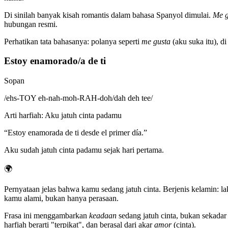
Di sinilah banyak kisah romantis dalam bahasa Spanyol dimulai.
Me g
hubungan resmi.
Perhatikan tata bahasanya: polanya seperti
me gusta
(aku suka itu), d
Estoy enamorado/a de ti
Sopan
/
ehs-TOY eh-nah-moh-RAH-doh/dah deh tee
/
Arti harfiah
:
Aku jatuh cinta padamu
“
Estoy enamorada de ti desde el primer día.
”
Aku sudah jatuh cinta padamu sejak hari pertama.
🌍
Pernyataan jelas bahwa kamu sedang jatuh cinta. Berjenis kelamin: l
kamu alami, bukan hanya perasaan.
Frasa ini menggambarkan
keadaan
sedang jatuh cinta, bukan sekada
harfiah berarti "terpikat", dan berasal dari akar
amor
(cinta).