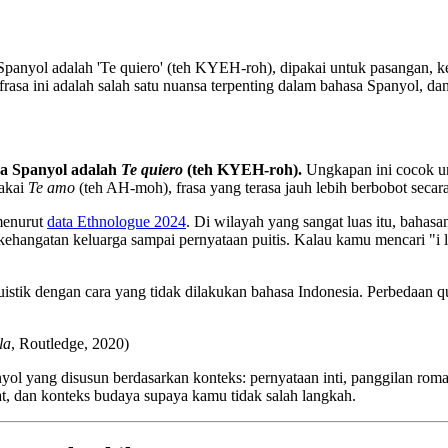
anyol adalah 'Te quiero' (teh KYEH-roh), dipakai untuk pasangan, ke
asa ini adalah salah satu nuansa terpenting dalam bahasa Spanyol, da
a Spanyol adalah
Te quiero
(teh KYEH-roh).
Ungkapan ini cocok un
makai
Te amo
(teh AH-moh), frasa yang terasa jauh lebih berbobot secar
 menurut
data Ethnologue 2024
. Di wilayah yang sangat luas itu, bah
kehangatan keluarga sampai pernyataan puitis. Kalau kamu mencari "i l
uistik dengan cara yang tidak dilakukan bahasa Indonesia. Perbedaan q
la
, Routledge, 2020)
yang disusun berdasarkan konteks: pernyataan inti, panggilan romantis
mat, dan konteks budaya supaya kamu tidak salah langkah.