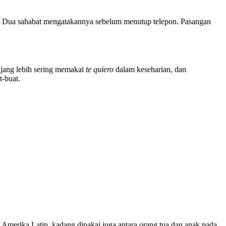
. Dua sahabat mengatakannya sebelum menutup telepon. Pasangan
jang lebih sering memakai
te quiero
dalam keseharian, dan
t-buat.
a Amerika Latin, kadang dipakai juga antara orang tua dan anak pada