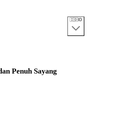
🇮🇩
ID
dan Penuh Sayang