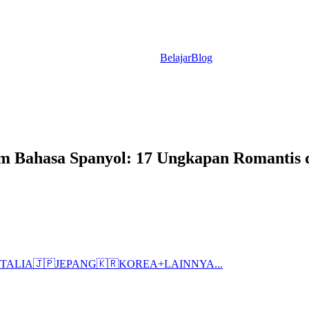
Belajar
Blog
 Bahasa Spanyol: 17 Ungkapan Romantis 
ITALIA
🇯🇵
JEPANG
🇰🇷
KOREA
+
LAINNYA...