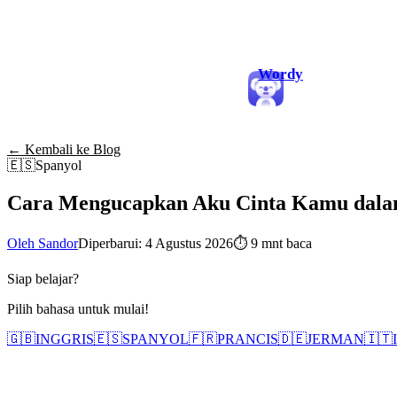
Wordy
← Kembali ke Blog
🇪🇸
Spanyol
Cara Mengucapkan Aku Cinta Kamu dalam
Oleh Sandor
Diperbarui: 4 Agustus 2026
⏱
9 mnt baca
Siap belajar?
Pilih bahasa untuk mulai!
🇬🇧
INGGRIS
🇪🇸
SPANYOL
🇫🇷
PRANCIS
🇩🇪
JERMAN
🇮🇹