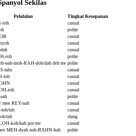
panyol Sekilas
Pelafalan
Tingkat Kesopanan
-roh
casual
oh
polite
MOR
casual
nyoh
casual
dah
casual
OH-roh
polite
eh-nah-moh-RAH-doh/dah deh tee
polite
-tahs
casual
-loh
casual
SOHN
casual
SOH-roh
casual
sah
polite
/ mee REY-nah
casual
toh/tah
casual
oh/tah
slang
LOH-koh/kah por tee
casual
mee MEH-dyah nah-RAHN-hah
polite