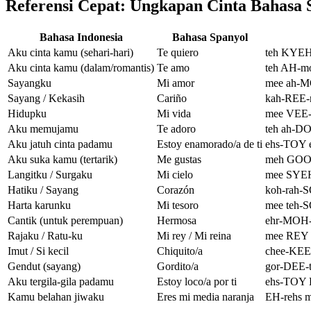
Referensi Cepat: Ungkapan Cinta Bahasa S
Bahasa Indonesia
Bahasa Spanyol
Aku cinta kamu (sehari-hari)
Te quiero
teh KYEH
Aku cinta kamu (dalam/romantis)
Te amo
teh AH-m
Sayangku
Mi amor
mee ah-
Sayang / Kekasih
Cariño
kah-REE-
Hidupku
Mi vida
mee VEE-
Aku memujamu
Te adoro
teh ah-D
Aku jatuh cinta padamu
Estoy enamorado/a de ti
ehs-TOY 
Aku suka kamu (tertarik)
Me gustas
meh GOOS
Langitku / Surgaku
Mi cielo
mee SYEH
Hatiku / Sayang
Corazón
koh-rah-
Harta karunku
Mi tesoro
mee teh-
Cantik (untuk perempuan)
Hermosa
ehr-MOH-
Rajaku / Ratu-ku
Mi rey / Mi reina
mee REY 
Imut / Si kecil
Chiquito/a
chee-KEE-
Gendut (sayang)
Gordito/a
gor-DEE-t
Aku tergila-gila padamu
Estoy loco/a por ti
ehs-TOY 
Kamu belahan jiwaku
Eres mi media naranja
EH-rehs 