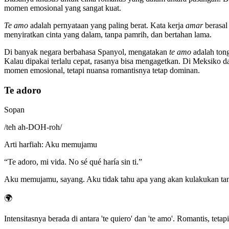
momen emosional yang sangat kuat.
Te amo
adalah pernyataan yang paling berat. Kata kerja
amar
berasal
menyiratkan cinta yang dalam, tanpa pamrih, dan bertahan lama.
Di banyak negara berbahasa Spanyol, mengatakan
te amo
adalah tong
Kalau dipakai terlalu cepat, rasanya bisa mengagetkan. Di Meksiko
momen emosional, tetapi nuansa romantisnya tetap dominan.
Te adoro
Sopan
/
teh ah-DOH-roh
/
Arti harfiah
:
Aku memujamu
“
Te adoro, mi vida. No sé qué haría sin ti.
”
Aku memujamu, sayang. Aku tidak tahu apa yang akan kulakukan t
🌍
Intensitasnya berada di antara 'te quiero' dan 'te amo'. Romantis, teta