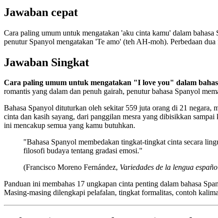
Jawaban cepat
Cara paling umum untuk mengatakan 'aku cinta kamu' dalam bahasa Sp
penutur Spanyol mengatakan 'Te amo' (teh AH-moh). Perbedaan dua fr
Jawaban Singkat
Cara paling umum untuk mengatakan "I love you" dalam bahas
romantis yang dalam dan penuh gairah, penutur bahasa Spanyol me
Bahasa Spanyol dituturkan oleh sekitar 559 juta orang di 21 negara,
cinta dan kasih sayang, dari panggilan mesra yang dibisikkan sampai 
ini mencakup semua yang kamu butuhkan.
"Bahasa Spanyol membedakan tingkat-tingkat cinta secara ling
filosofi budaya tentang gradasi emosi."
(Francisco Moreno Fernández,
Variedades de la lengua españo
Panduan ini membahas 17 ungkapan cinta penting dalam bahasa Spanyol 
Masing-masing dilengkapi pelafalan, tingkat formalitas, contoh kali