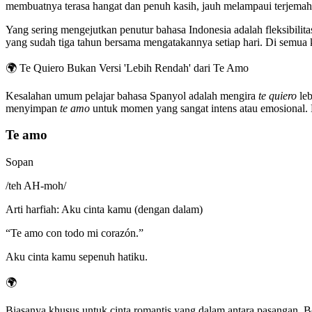
membuatnya terasa hangat dan penuh kasih, jauh melampaui terjemah
Yang sering mengejutkan penutur bahasa Indonesia adalah fleksibili
yang sudah tiga tahun bersama mengatakannya setiap hari. Di semua 
🌍
Te Quiero Bukan Versi 'Lebih Rendah' dari Te Amo
Kesalahan umum pelajar bahasa Spanyol adalah mengira
te quiero
leb
menyimpan
te amo
untuk momen yang sangat intens atau emosional
Te amo
Sopan
/
teh AH-moh
/
Arti harfiah
:
Aku cinta kamu (dengan dalam)
“
Te amo con todo mi corazón.
”
Aku cinta kamu sepenuh hatiku.
🌍
Biasanya khusus untuk cinta romantis yang dalam antara pasangan. Bo