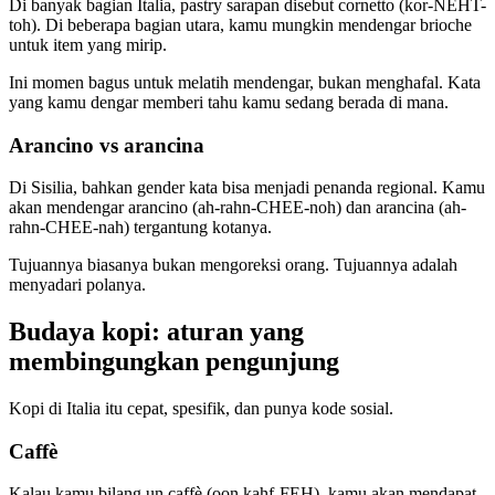
Di banyak bagian Italia, pastry sarapan disebut cornetto (kor-NEHT-
toh). Di beberapa bagian utara, kamu mungkin mendengar brioche
untuk item yang mirip.
Ini momen bagus untuk melatih mendengar, bukan menghafal. Kata
yang kamu dengar memberi tahu kamu sedang berada di mana.
Arancino vs arancina
Di Sisilia, bahkan gender kata bisa menjadi penanda regional. Kamu
akan mendengar arancino (ah-rahn-CHEE-noh) dan arancina (ah-
rahn-CHEE-nah) tergantung kotanya.
Tujuannya biasanya bukan mengoreksi orang. Tujuannya adalah
menyadari polanya.
Budaya kopi: aturan yang
membingungkan pengunjung
Kopi di Italia itu cepat, spesifik, dan punya kode sosial.
Caffè
Kalau kamu bilang un caffè (oon kahf-FEH), kamu akan mendapat