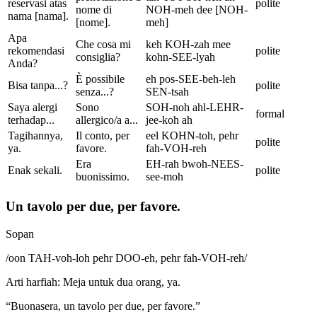
reservasi atas
polite
nome di
NOH-meh dee [NOH-
nama [nama].
[nome].
meh]
Apa
Che cosa mi
keh KOH-zah mee
rekomendasi
polite
consiglia?
kohn-SEE-lyah
Anda?
È possibile
eh pos-SEE-beh-leh
Bisa tanpa...?
polite
senza...?
SEN-tsah
Saya alergi
Sono
SOH-noh ahl-LEHR-
formal
terhadap...
allergico/a a...
jee-koh ah
Tagihannya,
Il conto, per
eel KOHN-toh, pehr
polite
ya.
favore.
fah-VOH-reh
Era
EH-rah bwoh-NEES-
Enak sekali.
polite
buonissimo.
see-moh
Un tavolo per due, per favore.
Sopan
/
oon TAH-voh-loh pehr DOO-eh, pehr fah-VOH-reh
/
Arti harfiah
:
Meja untuk dua orang, ya.
“
Buonasera, un tavolo per due, per favore.
”