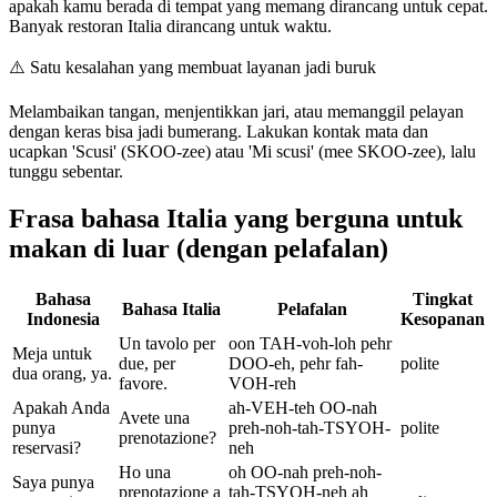
apakah kamu berada di tempat yang memang dirancang untuk cepat.
Banyak restoran Italia dirancang untuk waktu.
⚠️
Satu kesalahan yang membuat layanan jadi buruk
Melambaikan tangan, menjentikkan jari, atau memanggil pelayan
dengan keras bisa jadi bumerang. Lakukan kontak mata dan
ucapkan 'Scusi' (SKOO-zee) atau 'Mi scusi' (mee SKOO-zee), lalu
tunggu sebentar.
Frasa bahasa Italia yang berguna untuk
makan di luar (dengan pelafalan)
Bahasa
Tingkat
Bahasa Italia
Pelafalan
Indonesia
Kesopanan
Un tavolo per
oon TAH-voh-loh pehr
Meja untuk
due, per
DOO-eh, pehr fah-
polite
dua orang, ya.
favore.
VOH-reh
Apakah Anda
ah-VEH-teh OO-nah
Avete una
punya
preh-noh-tah-TSYOH-
polite
prenotazione?
reservasi?
neh
Ho una
oh OO-nah preh-noh-
Saya punya
prenotazione a
tah-TSYOH-neh ah