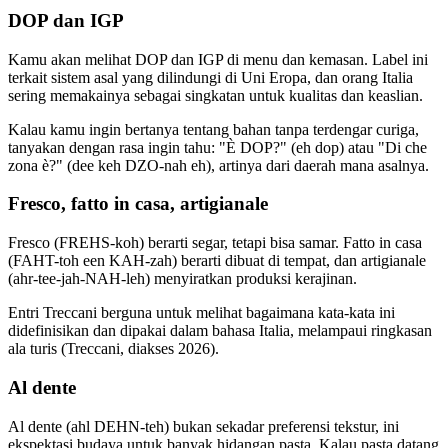
DOP dan IGP
Kamu akan melihat DOP dan IGP di menu dan kemasan. Label ini
terkait sistem asal yang dilindungi di Uni Eropa, dan orang Italia
sering memakainya sebagai singkatan untuk kualitas dan keaslian.
Kalau kamu ingin bertanya tentang bahan tanpa terdengar curiga,
tanyakan dengan rasa ingin tahu: "È DOP?" (eh dop) atau "Di che
zona è?" (dee keh DZO-nah eh), artinya dari daerah mana asalnya.
Fresco, fatto in casa, artigianale
Fresco (FREHS-koh) berarti segar, tetapi bisa samar. Fatto in casa
(FAHT-toh een KAH-zah) berarti dibuat di tempat, dan artigianale
(ahr-tee-jah-NAH-leh) menyiratkan produksi kerajinan.
Entri Treccani berguna untuk melihat bagaimana kata-kata ini
didefinisikan dan dipakai dalam bahasa Italia, melampaui ringkasan
ala turis (Treccani, diakses 2026).
Al dente
Al dente (ahl DEHN-teh) bukan sekadar preferensi tekstur, ini
ekspektasi budaya untuk banyak hidangan pasta. Kalau pasta datang