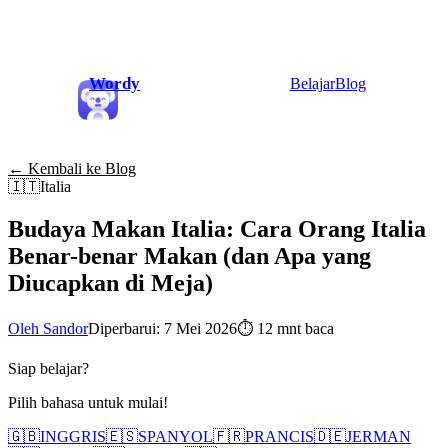
Wordy
Belajar
Blog
← Kembali ke Blog
🇮🇹
Italia
Budaya Makan Italia: Cara Orang Italia
Benar-benar Makan (dan Apa yang
Diucapkan di Meja)
Oleh Sandor
Diperbarui: 7 Mei 2026
⏱
12 mnt baca
Siap belajar?
Pilih bahasa untuk mulai!
🇬🇧
INGGRIS
🇪🇸
SPANYOL
🇫🇷
PRANCIS
🇩🇪
JERMAN