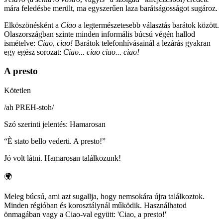
mára feledésbe merült, ma egyszerűen laza barátságosságot sugároz.
Elköszönésként a
Ciao
a legtermészetesebb választás barátok között.
Olaszországban szinte minden informális búcsú végén hallod
ismételve:
Ciao, ciao!
Barátok telefonhívásainál a lezárás gyakran
egy egész sorozat:
Ciao... ciao ciao... ciao!
A presto
Kötetlen
/
ah PREH-stoh
/
Szó szerinti jelentés
:
Hamarosan
“
È stato bello vederti. A presto!
”
Jó volt látni. Hamarosan találkozunk!
🌍
Meleg búcsú, ami azt sugallja, hogy nemsokára újra találkoztok.
Minden régióban és korosztálynál működik. Használhatod
önmagában vagy a Ciao-val együtt: 'Ciao, a presto!'