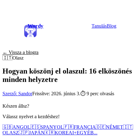
Wordy
Tanulás
Blog
← Vissza a blogra
🇮🇹
Olasz
Hogyan köszönj el olaszul: 16 elköszönés
minden helyzetre
Szerző: Sandor
Frissítve: 2026. június 3.
⏱
9 perc olvasás
Készen állsz?
Válassz nyelvet a kezdéshez!
🇬🇧
ANGOL
🇪🇸
SPANYOL
🇫🇷
FRANCIA
🇩🇪
NÉMET
🇮🇹
OLASZ
🇯🇵
JAPÁN
🇰🇷
KOREAI
+
EGYÉB...