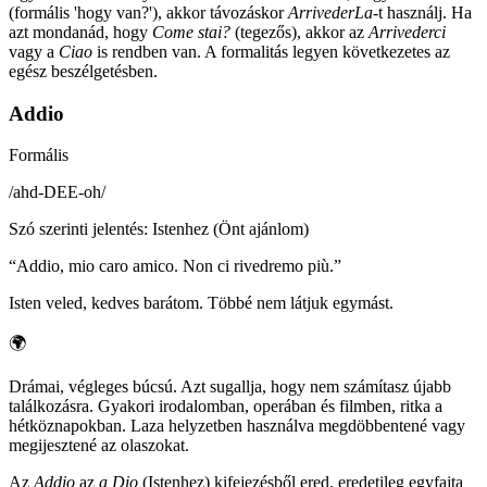
(formális 'hogy van?'), akkor távozáskor
ArrivederLa
-t használj. Ha
azt mondanád, hogy
Come stai?
(tegezős), akkor az
Arrivederci
vagy a
Ciao
is rendben van. A formalitás legyen következetes az
egész beszélgetésben.
Addio
Formális
/
ahd-DEE-oh
/
Szó szerinti jelentés
:
Istenhez (Önt ajánlom)
“
Addio, mio caro amico. Non ci rivedremo più.
”
Isten veled, kedves barátom. Többé nem látjuk egymást.
🌍
Drámai, végleges búcsú. Azt sugallja, hogy nem számítasz újabb
találkozásra. Gyakori irodalomban, operában és filmben, ritka a
hétköznapokban. Laza helyzetben használva megdöbbentené vagy
megijesztené az olaszokat.
Az
Addio
az
a Dio
(Istenhez) kifejezésből ered, eredetileg egyfajta