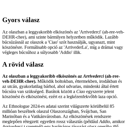
Gyors válasz
Az olaszban a leggyakoribb elköszönés az 'Arrivederci' (ah-ree-veh-
DEHR-chee), ami szinte bármilyen helyzetben működik. Lazább
búcsúzásnál az olaszok a 'Ciao' szót használják, ugyanazt, mint
köszönésre. Formálisabb opció az 'ArrivederLa', míg a drámai vagy
végleges búcsúhoz a súlyosabb 'Addio' illik.
A rövid válasz
Az olaszban a leggyakoribb elköszönés az
Arrivederci
(ah-ree-
veh-DEHR-chee).
Működik boltokban, éttermekben, irodákban és
az utcán, gyakorlatilag bárhol, ahol udvarias, mindenki által értett
búcsúra van szükséged. Barátok között a
Ciao
egyszerre jelent
köszönést és elköszönést, ezért ez a legkézenfekvőbb laza opció.
Az Ethnologue 2024-es adatai szerint világszerte körülbelül 85
millióan beszélnek olaszul Olaszországban, Svájcban, San
Marinóban és a Vatikánvárosban. Az elköszönések rendszere
meglepően rétegzett: egyetlen rossz választás (például
Addio
, amikor
Arrivederci
-t szeretnél) egy barátságos távozást olasz operába illő