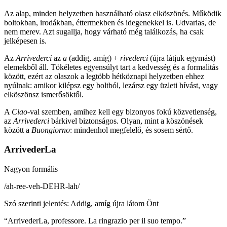
Az alap, minden helyzetben használható olasz elköszönés. Működik
boltokban, irodákban, éttermekben és idegenekkel is. Udvarias, de
nem merev. Azt sugallja, hogy várható még találkozás, ha csak
jelképesen is.
Az
Arrivederci
az
a
(addig, amíg) +
rivederci
(újra látjuk egymást)
elemekből áll. Tökéletes egyensúlyt tart a kedvesség és a formalitás
között, ezért az olaszok a legtöbb hétköznapi helyzetben ehhez
nyúlnak: amikor kilépsz egy boltból, lezársz egy üzleti hívást, vagy
elköszönsz ismerősöktől.
A
Ciao
-val szemben, amihez kell egy bizonyos fokú közvetlenség,
az
Arrivederci
bárkivel biztonságos. Olyan, mint a köszönések
között a
Buongiorno
: mindenhol megfelelő, és sosem sértő.
ArrivederLa
Nagyon formális
/
ah-ree-veh-DEHR-lah
/
Szó szerinti jelentés
:
Addig, amíg újra látom Önt
“
ArrivederLa, professore. La ringrazio per il suo tempo.
”