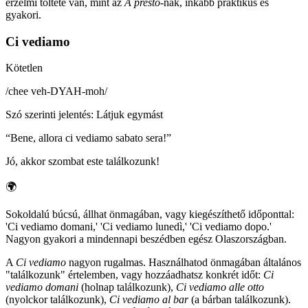
érzelmi töltete van, mint az
A presto
-nak, inkább praktikus és
gyakori.
Ci vediamo
Kötetlen
/
chee veh-DYAH-moh
/
Szó szerinti jelentés
:
Látjuk egymást
“
Bene, allora ci vediamo sabato sera!
”
Jó, akkor szombat este találkozunk!
🌍
Sokoldalú búcsú, állhat önmagában, vagy kiegészíthető időponttal:
'Ci vediamo domani,' 'Ci vediamo lunedì,' 'Ci vediamo dopo.'
Nagyon gyakori a mindennapi beszédben egész Olaszországban.
A
Ci vediamo
nagyon rugalmas. Használhatod önmagában általános
"találkozunk" értelemben, vagy hozzáadhatsz konkrét időt:
Ci
vediamo domani
(holnap találkozunk),
Ci vediamo alle otto
(nyolckor találkozunk),
Ci vediamo al bar
(a bárban találkozunk).