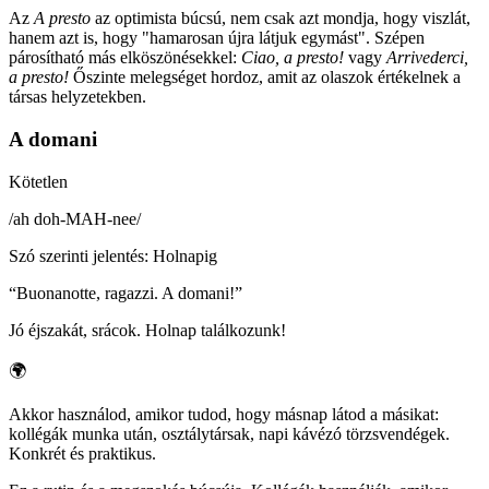
Az
A presto
az optimista búcsú, nem csak azt mondja, hogy viszlát,
hanem azt is, hogy "hamarosan újra látjuk egymást". Szépen
párosítható más elköszönésekkel:
Ciao, a presto!
vagy
Arrivederci,
a presto!
Őszinte melegséget hordoz, amit az olaszok értékelnek a
társas helyzetekben.
A domani
Kötetlen
/
ah doh-MAH-nee
/
Szó szerinti jelentés
:
Holnapig
“
Buonanotte, ragazzi. A domani!
”
Jó éjszakát, srácok. Holnap találkozunk!
🌍
Akkor használod, amikor tudod, hogy másnap látod a másikat:
kollégák munka után, osztálytársak, napi kávézó törzsvendégek.
Konkrét és praktikus.