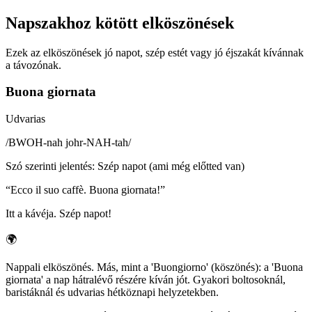
Napszakhoz kötött elköszönések
Ezek az elköszönések jó napot, szép estét vagy jó éjszakát kívánnak
a távozónak.
Buona giornata
Udvarias
/
BWOH-nah johr-NAH-tah
/
Szó szerinti jelentés
:
Szép napot (ami még előtted van)
“
Ecco il suo caffè. Buona giornata!
”
Itt a kávéja. Szép napot!
🌍
Nappali elköszönés. Más, mint a 'Buongiorno' (köszönés): a 'Buona
giornata' a nap hátralévő részére kíván jót. Gyakori boltosoknál,
baristáknál és udvarias hétköznapi helyzetekben.