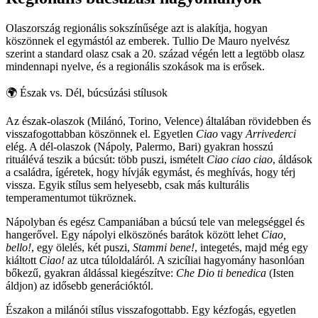
Olaszország regionális sokszínűsége azt is alakítja, hogyan
köszönnek el egymástól az emberek. Tullio De Mauro nyelvész
szerint a standard olasz csak a 20. század végén lett a legtöbb olasz
mindennapi nyelve, és a regionális szokások ma is erősek.
🌍
Észak vs. Dél, búcsúzási stílusok
Az észak-olaszok (Milánó, Torino, Velence) általában rövidebben és
visszafogottabban köszönnek el. Egyetlen
Ciao
vagy
Arrivederci
elég. A dél-olaszok (Nápoly, Palermo, Bari) gyakran hosszú
rituálévá teszik a búcsút: több puszi, ismételt
Ciao ciao ciao
, áldások
a családra, ígéretek, hogy hívják egymást, és meghívás, hogy térj
vissza. Egyik stílus sem helyesebb, csak más kulturális
temperamentumot tükröznek.
Nápolyban és egész Campaniában a búcsú tele van melegséggel és
hangerővel. Egy nápolyi elköszönés barátok között lehet
Ciao,
bello!
, egy ölelés, két puszi,
Stammi bene!
, integetés, majd még egy
kiáltott
Ciao!
az utca túloldaláról. A szicíliai hagyomány hasonlóan
bőkezű, gyakran áldással kiegészítve:
Che Dio ti benedica
(Isten
áldjon) az idősebb generációktól.
Északon a milánói stílus visszafogottabb. Egy kézfogás, egyetlen