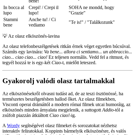
bene!
In bocca al
Crepi! / Crepi il
SOHA ne mondd, hogy
lupo
lupo!
"Grazie"
Stammi
Anche tu! / Ci
"Te is!" / "Találkozunk"
bene
vediamo
💡
Az olasz elköszönés-lavina
Az olasz telefonbeszélgetések ritkán érnek véget egyetlen búcsúval.
Számíts egy lavinára:
Va bene... allora ci sentiamo... un abbraccio...
ciao... ciao ciao... ciao!
Ez teljesen normális. Vedd fel a ritmust, és
tegyél hozzá te is egy-két
Ciao
-t, mielőtt leteszed.
Gyakorolj valódi olasz tartalmakkal
Az elköszönésekről olvasni tudást ad, de az teszi ösztönössé, ha
természetes beszélgetésben hallod őket. Az olasz filmekben,
Visconti operai drámáitól a modern római filmek utcai humoráig, az
elköszönés minden árnyalata megjelenik, a suttogott
Addio
-tól a
zsúfolt piazzán átkiáltott
Ciao ciao!
-ig.
A
Wordy
segítségével olasz filmeket és sorozatokat nézhetsz
interaktív feliratokkal. Koppints bármelyik elköszönésre, és valós