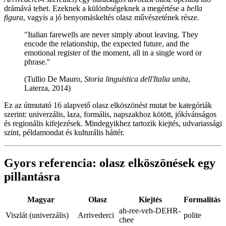
drámává tehet. Ezeknek a különbségeknek a megértése a
bella
figura
, vagyis a jó benyomáskeltés olasz művészetének része.
"Italian farewells are never simply about leaving. They
encode the relationship, the expected future, and the
emotional register of the moment, all in a single word or
phrase."
(Tullio De Mauro,
Storia linguistica dell'Italia unita
,
Laterza, 2014)
Ez az útmutató 16 alapvető olasz elköszönést mutat be kategóriák
szerint: univerzális, laza, formális, napszakhoz kötött, jókívánságos
és regionális kifejezések. Mindegyikhez tartozik kiejtés, udvariassági
szint, példamondat és kulturális háttér.
Gyors referencia: olasz elköszönések egy
pillantásra
Magyar
Olasz
Kiejtés
Formalitás
ah-ree-veh-DEHR-
Viszlát (univerzális)
Arrivederci
polite
chee