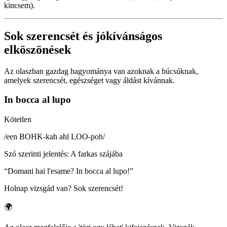
kincsem).
Sok szerencsét és jókívánságos
elköszönések
Az olaszban gazdag hagyománya van azoknak a búcsúknak,
amelyek szerencsét, egészséget vagy áldást kívánnak.
In bocca al lupo
Kötetlen
/
een BOHK-kah ahl LOO-poh
/
Szó szerinti jelentés
:
A farkas szájába
“
Domani hai l'esame? In bocca al lupo!
”
Holnap vizsgád van? Sok szerencsét!
🌍