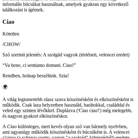
informális búcsúkat használnak, amelyek gyakran egy következő
találkozást is ígérnek.
Ciao
Kötetlen
/
CHOW
/
Szó szerinti jelentés
:
A szolgád vagyok (történeti, velencei eredet)
“
Va bene, ci sentiamo domani. Ciao!
”
Rendben, holnap beszélünk. Szia!
🌍
A világ legismertebb olasz szava köszönésként és elköszönésként is
működik. Csak laza helyzetben használd, barátokkal, családdal és
veled egy szinten lévőkkel. Duplázva ('Ciao ciao!') még melegebb,
és nagyon gyakori elköszönéskor.
A
Ciao
különleges, mert kevés olyan szó van bármely nyelvben,
ami ugyanúgy működik köszönésként és búcsúként is. A velencei
s'ciavo
(a
schiavo vostro
, vagyis "a szolgád" kifejezésből) eredete