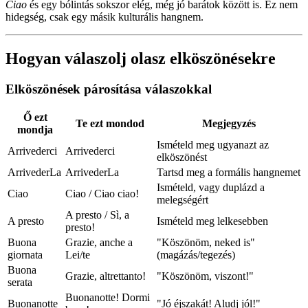
Ciao
és egy bólintás sokszor elég, még jó barátok között is. Ez nem
hidegség, csak egy másik kulturális hangnem.
Hogyan válaszolj olasz elköszönésekre
Elköszönések párosítása válaszokkal
Ő ezt
Te ezt mondod
Megjegyzés
mondja
Ismételd meg ugyanazt az
Arrivederci
Arrivederci
elköszönést
ArrivederLa
ArrivederLa
Tartsd meg a formális hangnemet
Ismételd, vagy duplázd a
Ciao
Ciao / Ciao ciao!
melegségért
A presto / Sì, a
A presto
Ismételd meg lelkesebben
presto!
Buona
Grazie, anche a
"Köszönöm, neked is"
giornata
Lei/te
(magázás/tegezés)
Buona
Grazie, altrettanto!
"Köszönöm, viszont!"
serata
Buonanotte! Dormi
Buonanotte
"Jó éjszakát! Aludj jól!"