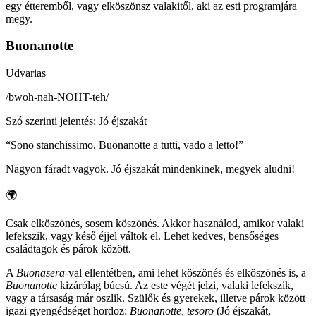
egy étteremből, vagy elköszönsz valakitől, aki az esti programjára
megy.
Buonanotte
Udvarias
/
bwoh-nah-NOHT-teh
/
Szó szerinti jelentés
:
Jó éjszakát
“
Sono stanchissimo. Buonanotte a tutti, vado a letto!
”
Nagyon fáradt vagyok. Jó éjszakát mindenkinek, megyek aludni!
🌍
Csak elköszönés, sosem köszönés. Akkor használod, amikor valaki
lefekszik, vagy késő éjjel váltok el. Lehet kedves, bensőséges
családtagok és párok között.
A
Buonasera
-val ellentétben, ami lehet köszönés és elköszönés is, a
Buonanotte
kizárólag búcsú. Az este végét jelzi, valaki lefekszik,
vagy a társaság már oszlik. Szülők és gyerekek, illetve párok között
igazi gyengédséget hordoz:
Buonanotte, tesoro
(Jó éjszakát,