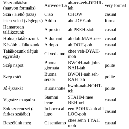
Viszontlátásra
ah-ree-veh-DEHR-
ArrivederLa
very formal
(nagyon formális)
lah
Szia / Helló (laza)
Ciao
CHOW
casual
Isten veled (végleges)
Addio
ahd-DEE-oh
formal
Hamarosan
A presto
ah PREH-stoh
casual
találkozunk
Holnap találkozunk
A domani
ah doh-MAH-nee
casual
Később találkozunk
A dopo
ah DOH-poh
casual
Találkozunk (látjuk
chee veh-DYAH-
Ci vediamo
casual
egymást)
moh
Buona
BWOH-nah johr-
Szép napot
polite
giornata
NAH-tah
Buona
BWOH-nah seh-
Szép estét
polite
serata
RAH-tah
bwoh-nah-NOHT-
Jó éjszakát
Buonanotte
polite
teh
Stammi
STAHM-mee
Vigyázz magadra
casual
bene
BEH-neh
Sok szerencsét (a
In bocca al
een BOHK-kah ahl
casual
farkas szájába)
lupo
LOO-poh
chee sehn-TYAH-
Beszélünk még
Ci sentiamo
casual
moh