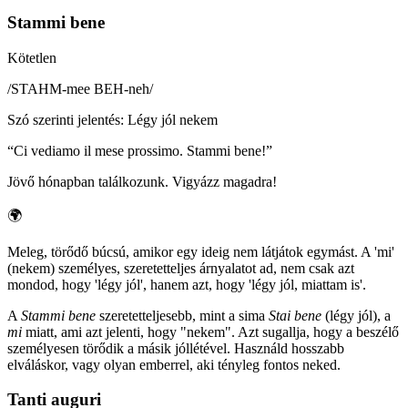
Stammi bene
Kötetlen
/
STAHM-mee BEH-neh
/
Szó szerinti jelentés
:
Légy jól nekem
“
Ci vediamo il mese prossimo. Stammi bene!
”
Jövő hónapban találkozunk. Vigyázz magadra!
🌍
Meleg, törődő búcsú, amikor egy ideig nem látjátok egymást. A 'mi'
(nekem) személyes, szeretetteljes árnyalatot ad, nem csak azt
mondod, hogy 'légy jól', hanem azt, hogy 'légy jól, miattam is'.
A
Stammi bene
szeretetteljesebb, mint a sima
Stai bene
(légy jól), a
mi
miatt, ami azt jelenti, hogy "nekem". Azt sugallja, hogy a beszélő
személyesen törődik a másik jóllétével. Használd hosszabb
elváláskor, vagy olyan emberrel, aki tényleg fontos neked.
Tanti auguri