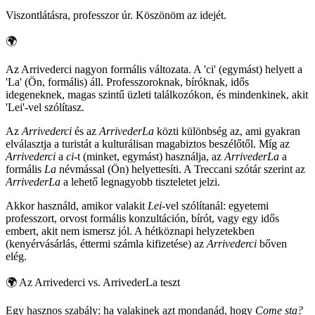
Viszontlátásra, professzor úr. Köszönöm az idejét.
🌍
Az Arrivederci nagyon formális változata. A 'ci' (egymást) helyett a
'La' (Ön, formális) áll. Professzoroknak, bíróknak, idős
idegeneknek, magas szintű üzleti találkozókon, és mindenkinek, akit
'Lei'-vel szólítasz.
Az
Arrivederci
és az
ArrivederLa
közti különbség az, ami gyakran
elválasztja a turistát a kulturálisan magabiztos beszélőtől. Míg az
Arrivederci
a
ci
-t (minket, egymást) használja, az
ArrivederLa
a
formális
La
névmással (Ön) helyettesíti. A Treccani szótár szerint az
ArrivederLa
a lehető legnagyobb tiszteletet jelzi.
Akkor használd, amikor valakit
Lei
-vel szólítanál: egyetemi
professzort, orvost formális konzultáción, bírót, vagy egy idős
embert, akit nem ismersz jól. A hétköznapi helyzetekben
(kenyérvásárlás, éttermi számla kifizetése) az
Arrivederci
bőven
elég.
🌍
Az Arrivederci vs. ArrivederLa teszt
Egy hasznos szabály: ha valakinek azt mondanád, hogy
Come sta?