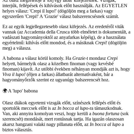
Az olasz megfelelője a 'törj egy lábat' kifejezésnek. Vizsgák,
interjúk, fellépések és kihívások előtt használják. Az EGYETLEN
helyes válasz: 'Crepi il lupo!' (dögöljön meg a farkas) vagy
egyszerűen 'Crepi!' A 'Grazie' válasz balszerencsésnek számít.
Ez az egyik legjellegzetesebb olasz kifejezés. Az eredetéről viták
vannak (az Accademia della Crusca több elméletet is dokumentált, a
vadászati hagyományoktól az anyafarkas képéig), de a használata
egyértelmű: kihívás előtt mondod, és a másiknak
Crepi!
(dögöljön
meg) a válasza.
A babona a válasz körül komoly. Ha
Grazie
-t mondasz
Crepi
helyett, bármelyik olasz a közelben finoman (vagy kevésbé
finoman) kijavít. Az utóbbi években néhányan mondják azt is, hogy
Viva il lupo!
(éljen a farkas) állatbarát alternatívaként, bár a
hagyományőrzők szerint ez ugyanúgy balszerencsét hoz.
🌍
A 'lupo' babona
Olasz diákok egyetemi vizsgák előtt, színészek fellépés előtt és
sportolók meccsek előtt is az
In bocca al lupo
-ra támaszkodnak.
Van, aki annyira komolyan veszi, hogy kerüli a
buona fortuna
(sok
szerencsét) mondását, mert rontásnak tartja. Ha igazán olaszosan
akarsz hangzani valaki nagy pillanata előtt, az
In bocca al lupo
a
biztos választás.