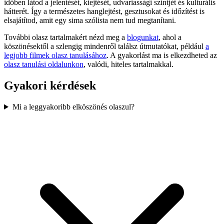
időben látod a jelentését, kiejtését, udvariassági szintjét és kulturális
hátterét. Így a természetes hanglejtést, gesztusokat és időzítést is
elsajátítod, amit egy sima szólista nem tud megtanítani.
További olasz tartalmakért nézd meg a
blogunkat
, ahol a
köszönésektől a szlengig mindenről találsz útmutatókat, például
a
legjobb filmek olasz tanulásához
. A gyakorlást ma is elkezdheted az
olasz tanulási oldalunkon
, valódi, hiteles tartalmakkal.
Gyakori kérdések
Mi a leggyakoribb elköszönés olaszul?