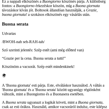
Ez a nappali elköszönés a
Buongiorno
köszönés párja. A különbség
fontos: a
Buongiorno
érkezéskor köszön, míg a
Buona giornata
távozáskor kíván jót. Boltosok állandóan használják, a
Grazie,
buona giornata!
a szokásos elköszönés egy vásárlás után.
Buona serata
Udvarias
/
BWOH-nah seh-RAH-tah
/
Szó szerinti jelentés
:
Szép estét (ami még előtted van)
“
Grazie per la cena. Buona serata a tutti!
”
Köszönöm a vacsorát. Szép estét mindenkinek!
🌍
A 'Buona giornata' esti párja. Este, elváláskor használod. A váltás a
'Buona giornata' és a 'Buona serata' között ugyanúgy régiónként
változik, mint a Buongiorno és a Buonasera esetében.
A
Buona serata
ugyanazt a logikát követi, mint a
Buona giornata
,
csak az esti órákra. Használd, amikor vacsoráról indulsz, este kilépsz