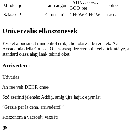
TAHN-tee ow-
Minden jót
Tanti auguri
polite
GOO-ree
Szia-szia!
Ciao ciao!
CHOW CHOW
casual
Univerzális elköszönések
Ezeket a búcsúkat mindenhol értik, ahol olaszul beszélnek. Az
Accademia della Crusca, Olaszország legrégebbi nyelvi tekintélye, a
standard olasz alapjának tekinti őket.
Arrivederci
Udvarias
/
ah-ree-veh-DEHR-chee
/
Szó szerinti jelentés
:
Addig, amíg újra látjuk egymást
“
Grazie per la cena, arrivederci!
”
Köszönöm a vacsorát, viszlát!
🌍