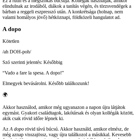
Ez a rutin és a megszokás búcsúja. Kollégák használják, amikor
elindulnak az irodából, diákok a tanítás végén, és törzsvendégek a
bárban a reggeli eszpresszó után. A konkrétsága (holnap, nem
valami homályos jövő) hétköznapi, földközeli hangulatot ad.
A dopo
Kötetlen
/
ah DOH-poh
/
Szó szerinti jelentés
:
Későbbig
“
Vado a fare la spesa. A dopo!
”
Elmegyek bevásárolni. Később találkozunk!
🌍
Akkor használod, amikor még ugyanazon a napon újra látjátok
egymást. Gyakori családtagok, lakótársak és olyan kollégák között,
akik csak rövid időre lépnek ki.
Az
A dopo
rövid távú búcsú. Akkor használd, amikor elmész, de
még aznap visszajössz, vagy újra találkozol a másikkal. Kevesebb