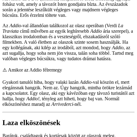
fohász volt, amely a távozót Isten gondjaira bízta. Az évszázadok
során a jelentése leszűkült végleges vagy majdnem végleges
búcsúra. Erős érzelmi töltete van.
Az
Addio
-val állandóan találkozol az olasz operában (Verdi
La
Traviata
című művében az egyik leghíresebb
Addio
ária szerepel), a
klasszikus irodalomban és a veszteségről, elszakadásról szóló
filmekben. A való életben az olaszok szinte sosem használják. Ha
egy kollégának, aki kilép az irodából, azt mondod, hogy
Addio
, az
azt sugallja, hogy soha nem jön vissza, talán soha többé. Tartsd meg
valóban végleges búcsúkra, vagy tudatos drámai hatásra.
⚠️
Amikor az Addio félremegy
Gyakori tanulói hiba, hogy valaki lazán
Addio
-val köszön el, mert
elegánsnak hangzik. Nem az. Úgy hangzik, mintha örökre lezárnád
a kapcsolatot. Egy olasz, aki egy kávézóban egy távozó turistától azt
hallja, hogy
Addio!
, tényleg azt hiheti, hogy baj van. Normál
elköszönéshez maradj az
Arrivederci
-nél.
Laza elköszönések
Barátok, családtagok és kortársak között az olaszok meleg,