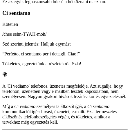
Ez az egyik leghasznosabb búcsú a hétköznapi olaszban.
Ci sentiamo
Kötetlen
/
chee sehn-TYAH-moh
/
Szó szerinti jelentés
:
Halljuk egymást
“
Perfetto, ci sentiamo per i dettagli. Ciao!
”
Tökéletes, egyeztetünk a részletekről. Szia!
🌍
A 'Ci vediamo' telefonos, üzenetes megfelelője. Azt sugallja, hogy
telefonon, üzenetben vagy e-mailben lesztek kapcsolatban, nem
személyesen. Nagyon gyakori hívások lezárásakor és egyeztetésnél.
Míg a
Ci vediamo
személyes találkozót ígér, a
Ci sentiamo
kommunikációt ígér: hívást, üzenetet, e-mailt. Ez a természetes
elköszönés telefonbeszélgetés végén, és tökéletes, amikor a
tervekhez még egyeztetés kell.