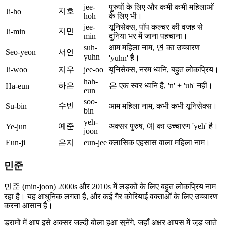
jee-
पुरुषों के लिए और कभी कभी महिलाओं
지호
Ji-ho
hoh
के लिए भी।
jee-
यूनिसेक्स, पॉप कल्चर की वजह से
지민
Ji-min
min
दुनिया भर में जाना पहचाना।
suh-
आम महिला नाम, 연 का उच्चारण
Seo-yeon
서연
yuhn
'yuhn' है।
Ji-woo
지우
jee-oo
यूनिसेक्स, नरम ध्वनि, बहुत लोकप्रिय।
hah-
하은
은 एक स्वर ध्वनि है, 'n' + 'uh' नहीं।
Ha-eun
eun
soo-
수빈
Su-bin
आम महिला नाम, कभी कभी यूनिसेक्स।
bin
yeh-
예준
अक्सर पुरुष, 예 का उच्चारण 'yeh' है।
Ye-jun
joon
Eun-ji
은지
eun-jee
क्लासिक एहसास वाला महिला नाम।
민준
민준 (min-joon) 2000s और 2010s में लड़कों के लिए बहुत लोकप्रिय नाम
रहा है। यह आधुनिक लगता है, और कई गैर कोरियाई वक्ताओं के लिए उच्चारण
करना आसान है।
ड्रामों में आप इसे अक्सर जल्दी बोला हुआ सुनेंगे, जहाँ अक्षर आपस में जुड़ जाते