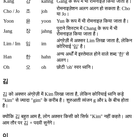
Kang
강
kahng
Gang के रूप में भी रोमनाइज़ किया जाता है।
रोमनाइज़ेशन अलग अलग हो सकता है: Cho
조
Cho / Jo
joh
या Jo।
Yoon
윤
yoon
Yun के रूप में भी रोमनाइज़ किया जाता है।
पुराने सिस्टम में Chang के रूप में भी
장
Jang
jahng
रोमनाइज़ किया जाता है।
अंग्रेज़ी में अक्सर Lim लिखा जाता है, लेकिन
Lim / Im
임
im
कोरियाई '임' है।
अन्य अर्थों में इस्तेमाल होने वाले शब्द '한' से
Han
한
hahn
अलग।
Oh
오
oh
छोटी 'oh' स्वर ध्वनि।
김
김 को अक्सर अंग्रेज़ी में Kim लिखा जाता है, लेकिन कोरियाई ध्वनि कड़े
"kim" से ज्यादा "gim" के करीब है। शुरुआती व्यंजन g और k के बीच होता
है।
क्योंकि 김 बहुत आम है, लोग अक्सर किसी को सिर्फ "Kim" नहीं कहते। आप
आम तौर पर 김 + पदवी सुनेंगे।
이