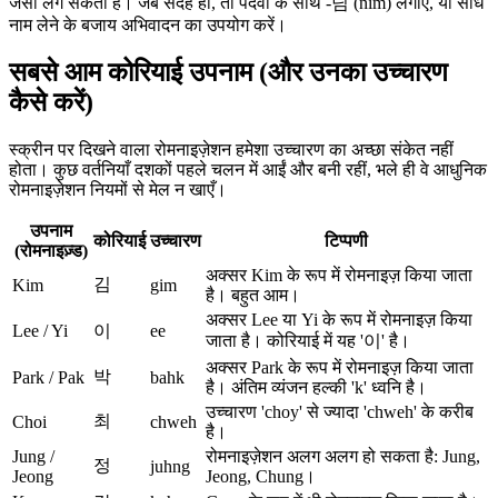
जैसा लग सकता है। जब संदेह हो, तो पदवी के साथ -님 (nim) लगाएँ, या सीधे
नाम लेने के बजाय अभिवादन का उपयोग करें।
सबसे आम कोरियाई उपनाम (और उनका उच्चारण
कैसे करें)
स्क्रीन पर दिखने वाला रोमनाइज़ेशन हमेशा उच्चारण का अच्छा संकेत नहीं
होता। कुछ वर्तनियाँ दशकों पहले चलन में आईं और बनी रहीं, भले ही वे आधुनिक
रोमनाइज़ेशन नियमों से मेल न खाएँ।
उपनाम
कोरियाई
उच्चारण
टिप्पणी
(रोमनाइज़्ड)
अक्सर Kim के रूप में रोमनाइज़ किया जाता
김
Kim
gim
है। बहुत आम।
अक्सर Lee या Yi के रूप में रोमनाइज़ किया
Lee / Yi
이
ee
जाता है। कोरियाई में यह '이' है।
अक्सर Park के रूप में रोमनाइज़ किया जाता
박
Park / Pak
bahk
है। अंतिम व्यंजन हल्की 'k' ध्वनि है।
उच्चारण 'choy' से ज्यादा 'chweh' के करीब
최
Choi
chweh
है।
Jung /
रोमनाइज़ेशन अलग अलग हो सकता है: Jung,
정
juhng
Jeong
Jeong, Chung।