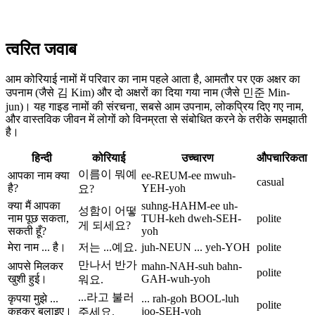
त्वरित जवाब
आम कोरियाई नामों में परिवार का नाम पहले आता है, आमतौर पर एक अक्षर का
उपनाम (जैसे 김 Kim) और दो अक्षरों का दिया गया नाम (जैसे 민준 Min-
jun)। यह गाइड नामों की संरचना, सबसे आम उपनाम, लोकप्रिय दिए गए नाम,
और वास्तविक जीवन में लोगों को विनम्रता से संबोधित करने के तरीके समझाती
है।
हिन्दी
कोरियाई
उच्चारण
औपचारिकता
이름이 뭐예
आपका नाम क्या
ee-REUM-ee mwuh-
casual
है?
YEH-yoh
요?
क्या मैं आपका
suhng-HAHM-ee uh-
성함이 어떻
नाम पूछ सकता,
TUH-keh dweh-SEH-
polite
게 되세요?
सकती हूँ?
yoh
मेरा नाम ... है।
저는 ...예요.
juh-NEUN ... yeh-YOH
polite
만나서 반가
आपसे मिलकर
mahn-NAH-suh bahn-
polite
खुशी हुई।
GAH-wuh-yoh
워요.
...라고 불러
कृपया मुझे ...
... rah-goh BOOL-luh
polite
कहकर बुलाइए।
joo-SEH-yoh
주세요.