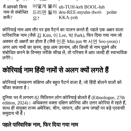
어떻게 불러
मैं आपको किस
uh-TUH-keh BOOL-luh
नाम से संबोधित
드리면 될까
deu-REE-myuhn dwel-
polite
करूँ?
KKA-yoh
요?
कोरियाई नाम आम तौर पर इस पैटर्न का पालन करते हैं: पहले एक अक्षर वाला
पारिवारिक नाम (जैसे 김 Kim, 이 Lee, 박 Park), फिर दिया गया नाम जो
अक्सर दो अक्षरों का होता है (जैसे 민준 Min-jun या 서연 Seo-yeon)।
अगर आप नामों का क्रम, कुछ आम उपनाम, और किसी से नाम पूछने और
संबोधित करने के विनम्र तरीके सीख लें, तो परिचय में आप जल्दी ही स्वाभाविक
लगेंगे।
कोरियाई नाम हिंदी नामों से अलग क्यों लगते हैं
कोरियाई नामकरण संक्षिप्त और बहुत पैटर्न वाला है, जो हिंदी बोलने वालों को
चौंका सकता है।
दुनिया भर में लगभग 82 मिलियन लोग कोरियाई बोलते हैं (Ethnologue, 27th
edition, 2024)। अधिकतर वक्ता दक्षिण कोरिया और उत्तर कोरिया में रहते हैं,
साथ ही संयुक्त राज्य अमेरिका, चीन, जापान, और अन्य जगहों पर बड़े प्रवासी
समुदाय भी हैं।
पहले पारिवारिक नाम, फिर दिया गया नाम