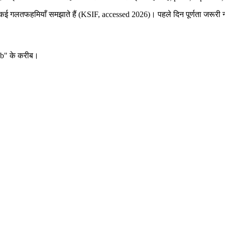
 कई गलतफहमियाँ समझाते हैं (KSIF, accessed 2026)। पहले दिन पूर्णता जरूरी नही
/d/b" के करीब।