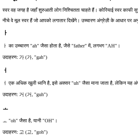
स्वर वह जगह है जहाँ शुरुआती लोग निश्चितता चाहते हैं। कोरियाई स्वर काफी सुसंग
नीचे वे मूल स्वर हैं जो आपको लगातार दिखेंगे। उच्चारण अंग्रेज़ी के आधार पर अन
ㅏ
ㅏ का उच्चारण "ah" जैसा होता है, जैसे "father" में, लगभग "AH"।
उदाहरण: 가 (가, "gah")
ㅓ
ㅓ एक अधिक खुली ध्वनि है, इसे अक्सर "uh" जैसा माना जाता है, लेकिन यह अंग्
उदाहरण: 거 (거, "guh")
ㅗ
ㅗ "oh" जैसा है, यानी "OH"।
उदाहरण: 고 (고, "goh")