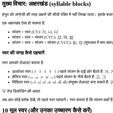
मुख्य विचार: अक्षरखंड (syllable blocks)
हंगुल को अंग्रेज़ी की तरह अक्षरों की सीधी पंक्ति में नहीं लिखा जाता। इसके बज
एक अक्षरखंड ऐसा हो सकता है:
व्यंजन + स्वर (CV): 가, 나, 다
व्यंजन + स्वर + व्यंजन (CVC): 강, 먹, 밥
व्यंजन + स्वर + व्यंजन + व्यंजन (CVCC): 읽, 앉 (शुरुआत में कम आम)
स्वर की जगह कैसे पहचानें
स्वर आपको लेआउट बताता है:
ऊर्ध्वाधर स्वर (ㅏ ㅑ ㅓ ㅕ ㅣ) पहले व्यंजन के दाईं ओर बैठते हैं: 가, 
क्षैतिज स्वर (ㅗ ㅛ ㅜ ㅠ ㅡ) पहले व्यंजन के नीचे बैठते हैं: 고, 그
मिश्रित स्वर (ㅢ ㅚ ㅟ ㅘ ㅝ ㅙ ㅞ) संयुक्त लेआउट बना सकते हैं: 
💡
तेज़ डिकोडिंग की आदत
जब आप कोई ब्लॉक देखें, तो पहले स्वर पहचानें। स्वर बताता है कि व्यंजन कहाँ है
10 मूल स्वर (और उनका उच्चारण कैसे करें)