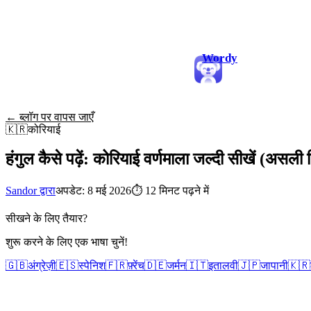
Wordy
← ब्लॉग पर वापस जाएँ
🇰🇷
कोरियाई
हंगुल कैसे पढ़ें: कोरियाई वर्णमाला जल्दी सीखें (असली
Sandor द्वारा
अपडेट: 8 मई 2026
⏱
12 मिनट पढ़ने में
सीखने के लिए तैयार?
शुरू करने के लिए एक भाषा चुनें!
🇬🇧
अंग्रेज़ी
🇪🇸
स्पेनिश
🇫🇷
फ़्रेंच
🇩🇪
जर्मन
🇮🇹
इतालवी
🇯🇵
जापानी
🇰🇷