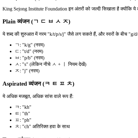
King Sejong Institute Foundation इन अंतरों को जल्दी सिखाता है क्योंकि ये
Plain व्यंजन (ㄱ ㄷ ㅂ ㅅ ㅈ)
ये शब्द की शुरुआत में नरम "k/t/p/s/j" जैसे लग सकते हैं, और स्वरों के बीच "g
ㄱ: "k/g" (नरम)
ㄷ: "t/d" (नरम)
ㅂ: "p/b" (नरम)
ㅅ: "s" (लेकिन नीचे ㅅ + ㅣ नियम देखें)
ㅈ: "j" (नरम)
Aspirated व्यंजन (ㅋ ㅌ ㅍ ㅊ)
ये अधिक मजबूत, अधिक सांस वाले रूप हैं:
ㅋ: "kh"
ㅌ: "th"
ㅍ: "ph"
ㅊ: "ch" अतिरिक्त हवा के साथ