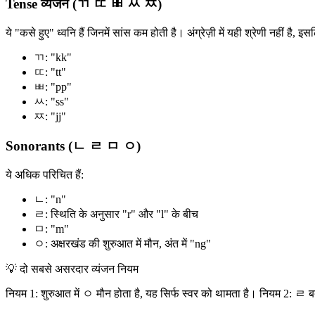
Tense व्यंजन (ㄲ ㄸ ㅃ ㅆ ㅉ)
ये "कसे हुए" ध्वनि हैं जिनमें सांस कम होती है। अंग्रेज़ी में यही श्रेणी नहीं है,
ㄲ: "kk"
ㄸ: "tt"
ㅃ: "pp"
ㅆ: "ss"
ㅉ: "jj"
Sonorants (ㄴ ㄹ ㅁ ㅇ)
ये अधिक परिचित हैं:
ㄴ: "n"
ㄹ: स्थिति के अनुसार "r" और "l" के बीच
ㅁ: "m"
ㅇ: अक्षरखंड की शुरुआत में मौन, अंत में "ng"
💡
दो सबसे असरदार व्यंजन नियम
नियम 1: शुरुआत में ㅇ मौन होता है, यह सिर्फ स्वर को थामता है। नियम 2: ㄹ बदलत