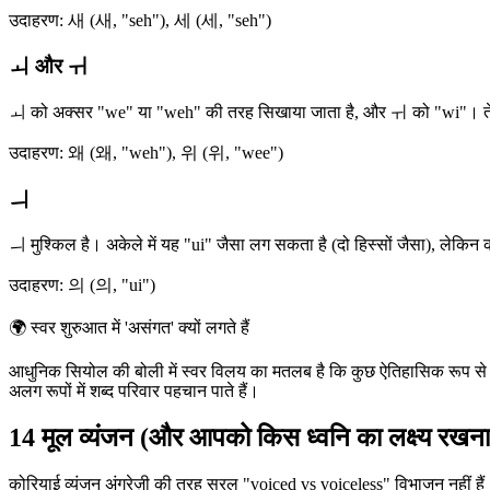
उदाहरण: 새 (새, "seh"), 세 (세, "seh")
ㅚ और ㅟ
ㅚ को अक्सर "we" या "weh" की तरह सिखाया जाता है, और ㅟ को "wi"। तेज़ 
उदाहरण: 왜 (왜, "weh"), 위 (위, "wee")
ㅢ
ㅢ मुश्किल है। अकेले में यह "ui" जैसा लग सकता है (दो हिस्सों जैसा), लेकिन
उदाहरण: 의 (의, "ui")
🌍
स्वर शुरुआत में 'असंगत' क्यों लगते हैं
आधुनिक सियोल की बोली में स्वर विलय का मतलब है कि कुछ ऐतिहासिक रूप से अल
अलग रूपों में शब्द परिवार पहचान पाते हैं।
14 मूल व्यंजन (और आपको किस ध्वनि का लक्ष्य रखना
कोरियाई व्यंजन अंग्रेज़ी की तरह सरल "voiced vs voiceless" विभाजन नहीं हैं