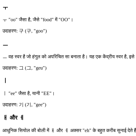
ㅜ
ㅜ "oo" जैसा है, जैसे "food" में "OO"।
उदाहरण: 구 (구, "goo")
ㅡ
ㅡ वह स्वर है जो हंगुल को अपरिचित सा बनाता है। यह एक केंद्रीय स्वर है, इस
उदाहरण: 그 (그, "geu")
ㅣ
ㅣ "ee" जैसा है, यानी "EE"।
उदाहरण: 기 (기, "gee")
ㅐ और ㅔ
आधुनिक सियोल की बोली में ㅐ और ㅔ अक्सर "eh" के बहुत करीब सुनाई देते हैं