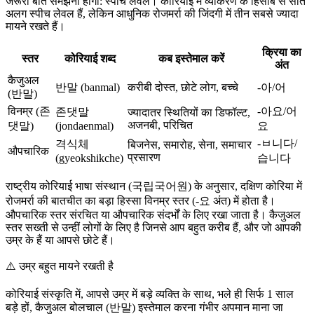
जरूरी बात समझनी होगी: स्पीच लेवल। कोरियाई में व्याकरण के हिसाब से सात
अलग स्पीच लेवल हैं, लेकिन आधुनिक रोजमर्रा की जिंदगी में तीन सबसे ज्यादा
मायने रखते हैं।
क्रिया का
स्तर
कोरियाई शब्द
कब इस्तेमाल करें
अंत
कैजुअल
반말 (banmal)
करीबी दोस्त, छोटे लोग, बच्चे
-아/어
(반말)
विनम्र (존
-아요/어
존댓말
ज्यादातर स्थितियों का डिफॉल्ट,
अजनबी, परिचित
댓말)
(jondaenmal)
요
-ㅂ니다/
격식체
बिजनेस, समारोह, सेना, समाचार
औपचारिक
प्रसारण
(gyeokshikche)
습니다
राष्ट्रीय कोरियाई भाषा संस्थान (국립국어원) के अनुसार, दक्षिण कोरिया में
रोजमर्रा की बातचीत का बड़ा हिस्सा विनम्र स्तर (-요 अंत) में होता है।
औपचारिक स्तर संरचित या औपचारिक संदर्भों के लिए रखा जाता है। कैजुअल
स्तर सख्ती से उन्हीं लोगों के लिए है जिनसे आप बहुत करीब हैं, और जो आपकी
उम्र के हैं या आपसे छोटे हैं।
⚠️
उम्र बहुत मायने रखती है
कोरियाई संस्कृति में, आपसे उम्र में बड़े व्यक्ति के साथ, भले ही सिर्फ 1 साल
बड़े हों, कैजुअल बोलचाल (반말) इस्तेमाल करना गंभीर अपमान माना जा