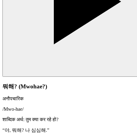
뭐해? (Mwohae?)
अनौपचारिक
/
Mwo-hae
/
शाब्दिक अर्थ
:
तुम क्या कर रहे हो?
“
야, 뭐해? 나 심심해.
”