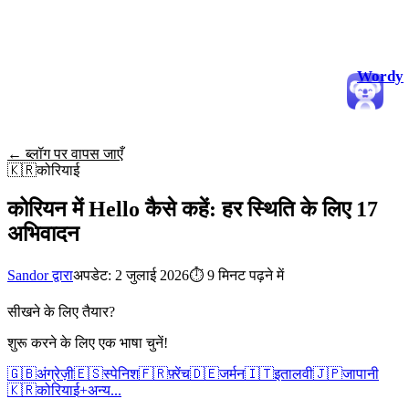
Wordy
← ब्लॉग पर वापस जाएँ
🇰🇷
कोरियाई
कोरियन में Hello कैसे कहें: हर स्थिति के लिए 17
अभिवादन
Sandor द्वारा
अपडेट: 2 जुलाई 2026
⏱
9 मिनट पढ़ने में
सीखने के लिए तैयार?
शुरू करने के लिए एक भाषा चुनें!
🇬🇧
अंग्रेज़ी
🇪🇸
स्पेनिश
🇫🇷
फ़्रेंच
🇩🇪
जर्मन
🇮🇹
इतालवी
🇯🇵
जापानी
🇰🇷
कोरियाई
+
अन्य...