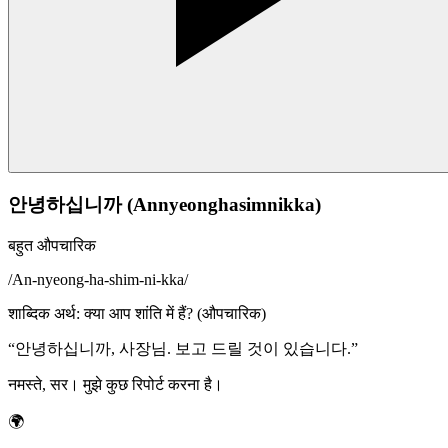
안녕하십니까 (Annyeonghasimnikka)
बहुत औपचारिक
/
An-nyeong-ha-shim-ni-kka
/
शाब्दिक अर्थ
:
क्या आप शांति में हैं? (औपचारिक)
“
안녕하십니까, 사장님. 보고 드릴 것이 있습니다.
”
नमस्ते, सर। मुझे कुछ रिपोर्ट करना है।
🌍