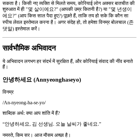
सकता है। किसी नए व्यक्ति से मिलते समय, कोरियाई लोग अक्सर बातचीत की
शुरुआत में ही "몇 살이에요?" (आपकी उम्र कितनी है?) या "몇 년생이
에요?" (आप किस साल पैदा हुए?) पूछते हैं, ताकि तय हो सके कि कौन सा
स्पीच लेवल इस्तेमाल करना है। अगर संदेह हो, तो हमेशा विनम्र बोलचाल (존
댓말) इस्तेमाल करें।
सार्वभौमिक अभिवादन
ये अभिवादन लगभग हर संदर्भ में सुरक्षित हैं, और कोरियाई संवाद की नींव बनाते
हैं।
안녕하세요 (Annyeonghaseyo)
विनम्र
/
An-nyeong-ha-se-yo
/
शाब्दिक अर्थ
:
क्या आप शांति में हैं?
“
안녕하세요, 김 선생님. 오늘 날씨가 좋네요.
”
नमस्ते, किम सर। आज मौसम अच्छा है।