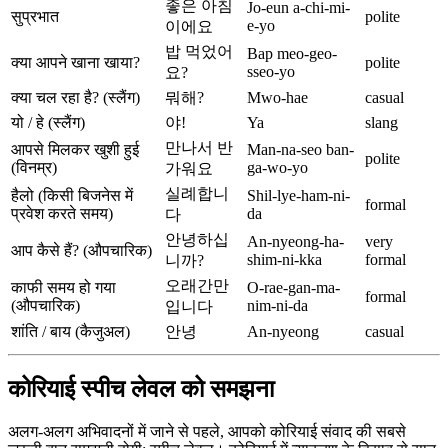
좋은 아침
Jo-eun a-chi-mi-
सुप्रभात
polite
e-yo
이에요
밥 먹었어
Bap meo-geo-
क्या आपने खाना खाया?
polite
sseo-yo
요?
क्या चल रहा है? (स्लैंग)
뭐해?
Mwo-hae
casual
यो / हे (स्लैंग)
야!
Ya
slang
만나서 반
आपसे मिलकर खुशी हुई
Man-na-seo ban-
polite
(विनम्र)
ga-wo-yo
가워요
실례합니
हैलो (किसी बिजनेस में
Shil-lye-ham-ni-
formal
प्रवेश करते समय)
da
다
안녕하십
An-nyeong-ha-
very
आप कैसे हैं? (औपचारिक)
shim-ni-kka
formal
니까?
오래간만
काफी समय हो गया
O-rae-gan-ma-
formal
(औपचारिक)
nim-ni-da
입니다
शांति / बाय (कैजुअल)
안녕
An-nyeong
casual
कोरियाई स्पीच लेवल को समझना
अलग-अलग अभिवादनों में जाने से पहले, आपको कोरियाई संवाद की सबसे