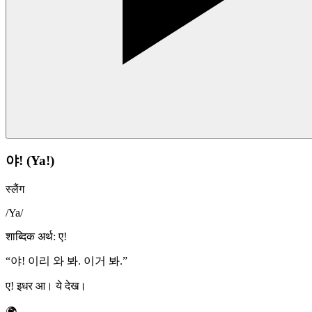
야! (Ya!)
स्लैंग
/
Ya
/
शाब्दिक अर्थ
:
ए!
“
야! 이리 와 봐. 이거 봐.
”
ए! इधर आ। ये देख।
🌍