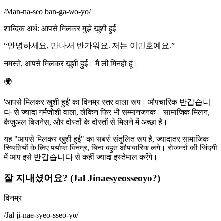
/
Man-na-seo ban-ga-wo-yo
/
शाब्दिक अर्थ
:
आपसे मिलकर मुझे खुशी हुई
“
안녕하세요, 만나서 반가워요. 저는 이민호예요.
”
नमस्ते, आपसे मिलकर खुशी हुई। मैं ली मिनहो हूं।
🌍
'आपसे मिलकर खुशी हुई' का विनम्र स्तर वाला रूप। औपचारिक 반갑습니
다 से ज्यादा गर्मजोशी वाला, लेकिन फिर भी सम्मानजनक। सामाजिक मिलन,
कैजुअल बिजनेस, और दोस्तों के दोस्तों से मिलने में अच्छा है।
यह "आपसे मिलकर खुशी हुई" का सबसे संतुलित रूप है, ज्यादातर सामाजिक
स्थितियों के लिए पर्याप्त विनम्र, बिना बहुत औपचारिक लगे। रोजमर्रा की जिंदगी
में आप इसे 반갑습니다 से कहीं ज्यादा इस्तेमाल करेंगे।
잘 지내셨어요? (Jal Jinaesyeosseoyo?)
विनम्र
/
Jal ji-nae-syeo-sseo-yo
/