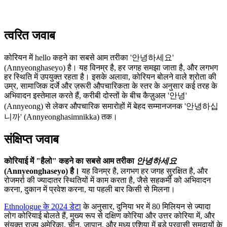
त्वरित जवाब
कोरियन में hello कहने का सबसे आम तरीका '안녕하세요'
(Annyeonghaseyo) है। यह विनम्र है, हर जगह समझा जाता है, और लगभग
हर स्थिति में उपयुक्त रहता है। इसके अलावा, कोरियन बोलने वाले श्रोता की
उम्र, सामाजिक दर्जे और ज़रूरी औपचारिकता के स्तर के अनुसार कई तरह के
अभिवादन इस्तेमाल करते हैं, करीबी दोस्तों के बीच कैज़ुअल '안녕'
(Annyeong) से लेकर औपचारिक समारोहों में बेहद सम्मानजनक '안녕하십
니까' (Annyeonghasimnikka) तक।
संक्षिप्त जवाब
कोरियाई में "हैलो" कहने का सबसे आम तरीका
안녕하세요
(Annyeonghaseyo) है।
यह विनम्र है, लगभग हर जगह सुरक्षित है, और
रोजमर्रा की ज्यादातर स्थितियों में काम करता है, जैसे सहकर्मी को अभिवादन
करना, दुकान में प्रवेश करना, या पहली बार किसी से मिलना।
Ethnologue के 2024 डेटा
के अनुसार, दुनिया भर में 80 मिलियन से ज्यादा
लोग कोरियाई बोलते हैं, मुख्य रूप से दक्षिण कोरिया और उत्तर कोरिया में, और
संयुक्त राज्य अमेरिका, चीन, जापान, और मध्य एशिया में बड़े प्रवासी समुदायों के