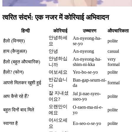
त्वरित संदर्भ: एक नजर में कोरियाई अभिवादन
हिन्दी
कोरियाई
उच्चारण
औपचारिकता
안녕하세
An-nyeong-ha-
हैलो (विनम्र)
polite
se-yo
요
हाय (कैजुअल)
안녕
An-nyeong
casual
안녕하십
An-nyeong-ha-
very
हैलो (बहुत औपचारिक)
shim-ni-kka
formal
니까
हैलो? (फोन)
여보세요
Yeo-bo-se-yo
polite
반갑습니
Ban-gap-seum-ni-
आपसे मिलकर खुशी हुई
formal
da
다
잘 지내셨
Jal ji-nae-syeo-
आप कैसे रहे हैं?
polite
sseo-yo
어요?
오랜만이
O-raen-ma-ni-e-
बहुत दिनों बाद मिले
polite
yo
에요
어서오세
स्वागत है
Eo-seo-o-se-yo
polite
요