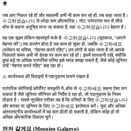
🌍
जब आप निकल रहे हों और सहकर्मी अभी भी काम कर रहे हों, तब कहा जाता है।
수고하셨습니다 से थोड़ा कम औपचारिक। नोट: परंपरागत रूप से सीधे
बॉस से कहना अनुचित माना जा सकता है, वहां 수고하셨습니다 बेहतर है।
यह एक सूक्ष्म लेकिन महत्वपूर्ण फर्क है: 수고하셨습니다 (भूतकाल, "आपने
मेहनत की") तब उपयोग होता है जब काम हो चुका हो, जबकि 수고하세요
(वर्तमान या भविष्य, "मेहनत करते रहिए") उन लोगों से कहा जाता है जो आपके
निकलते समय अभी भी डेस्क पर काम कर रहे हों। इसमें सावधानी रखें, क्योंकि
कुछ बड़े या अधिक पारंपरिक वरिष्ठ इसे घमंड समझ सकते हैं, जैसे कोई जूनियर
उन्हें "मेहनत करते रहिए" कह रहा हो।
⚠️
कार्यस्थल की विदाइयों में पदानुक्रम मायने रखता है
पारंपरिक कोरियाई कॉर्पोरेट संस्कृति में, बॉस से 수고하세요 कहना ऐसा लग
सकता है जैसे जूनियर सीनियर को निर्देश दे रहा हो, जो पदानुक्रम के नियम
तोड़ता है। सबसे सुरक्षित तरीका यह है कि वरिष्ठों के लिए 수고하셨습니다
और बराबर या जूनियर के लिए 수고하세요 इस्तेमाल करें। युवा और अधिक
अंतरराष्ट्रीय कार्यस्थलों में यह बात ढीली हो सकती है, लेकिन संदेह हो तो
अधिक औपचारिक विकल्प चुनें।
먼저 갈게요 (Meonjeo Galgeyo)