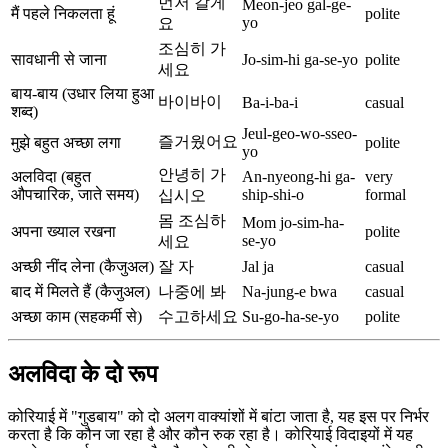
먼저 갈게
Meon-jeo gal-ge-
मैं पहले निकलता हूं
polite
yo
요
조심히 가
सावधानी से जाना
Jo-sim-hi ga-se-yo
polite
세요
बाय-बाय (उधार लिया हुआ
바이바이
Ba-i-ba-i
casual
शब्द)
Jeul-geo-wo-sseo-
즐거웠어요
मुझे बहुत अच्छा लगा
polite
yo
안녕히 가
अलविदा (बहुत
An-nyeong-hi ga-
very
औपचारिक, जाते समय)
ship-shi-o
formal
십시오
몸 조심하
Mom jo-sim-ha-
अपना ख्याल रखना
polite
se-yo
세요
अच्छी नींद लेना (कैजुअल)
잘 자
Jal ja
casual
बाद में मिलते हैं (कैजुअल)
나중에 봐
Na-jung-e bwa
casual
अच्छा काम (सहकर्मी से)
수고하세요
Su-go-ha-se-yo
polite
अलविदा के दो रूप
कोरियाई में "गुडबाय" को दो अलग वाक्यांशों में बांटा जाता है, यह इस पर निर्भर
करता है कि कौन जा रहा है और कौन रुक रहा है। कोरियाई विदाइयों में यह