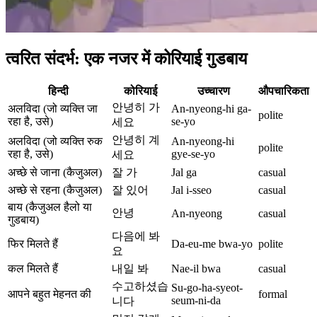
त्वरित संदर्भ: एक नजर में कोरियाई गुडबाय
हिन्दी
कोरियाई
उच्चारण
औपचारिकता
안녕히 가
अलविदा (जो व्यक्ति जा
An-nyeong-hi ga-
polite
रहा है, उसे)
se-yo
세요
안녕히 계
अलविदा (जो व्यक्ति रुक
An-nyeong-hi
polite
रहा है, उसे)
gye-se-yo
세요
अच्छे से जाना (कैजुअल)
잘 가
Jal ga
casual
अच्छे से रहना (कैजुअल)
잘 있어
Jal i-sseo
casual
बाय (कैजुअल हैलो या
안녕
An-nyeong
casual
गुडबाय)
다음에 봐
फिर मिलते हैं
Da-eu-me bwa-yo
polite
요
कल मिलते हैं
내일 봐
Nae-il bwa
casual
수고하셨습
Su-go-ha-syeot-
आपने बहुत मेहनत की
formal
seum-ni-da
니다