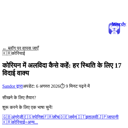
Wordy
← ब्लॉग पर वापस जाएँ
🇰🇷
कोरियाई
कोरियन में अलविदा कैसे कहें: हर स्थिति के लिए 17
विदाई वाक्य
Sandor द्वारा
अपडेट: 6 अगस्त 2026
⏱
9 मिनट पढ़ने में
सीखने के लिए तैयार?
शुरू करने के लिए एक भाषा चुनें!
🇬🇧
अंग्रेज़ी
🇪🇸
स्पेनिश
🇫🇷
फ़्रेंच
🇩🇪
जर्मन
🇮🇹
इतालवी
🇯🇵
जापानी
🇰🇷
कोरियाई
+
अन्य...