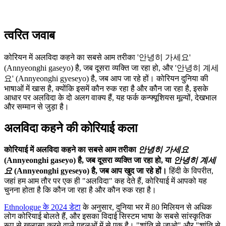
त्वरित जवाब
कोरियन में अलविदा कहने का सबसे आम तरीका '안녕히 가세요'
(Annyeonghi gaseyo) है, जब दूसरा व्यक्ति जा रहा हो, और '안녕히 계세
요' (Annyeonghi gyeseyo) है, जब आप जा रहे हों। कोरियन दुनिया की
भाषाओं में खास है, क्योंकि इसमें कौन रुक रहा है और कौन जा रहा है, इसके
आधार पर अलविदा के दो अलग वाक्य हैं, यह फर्क कन्फ्यूशियस मूल्यों, देखभाल
और सम्मान से जुड़ा है।
अलविदा कहने की कोरियाई कला
कोरियाई में अलविदा कहने का सबसे आम तरीका
안녕히 가세요
(Annyeonghi gaseyo) है, जब दूसरा व्यक्ति जा रहा हो, या
안녕히 계세
요
(Annyeonghi gyeseyo) है, जब आप खुद जा रहे हों।
हिंदी के विपरीत,
जहां हम आम तौर पर एक ही "अलविदा" कह देते हैं, कोरियाई में आपको यह
चुनना होता है कि कौन जा रहा है और कौन रुक रहा है।
Ethnologue के 2024 डेटा
के अनुसार, दुनिया भर में 80 मिलियन से अधिक
लोग कोरियाई बोलते हैं, और इसका विदाई सिस्टम भाषा के सबसे सांस्कृतिक
रूप से खुलासा करने वाले पहलुओं में से एक है। "शांति से जाओ" और "शांति से