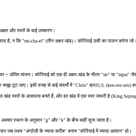
मूक अक्षर और स्वरों के कई उच्चारण।
ता है, न कि "mi-cha-el" (तीन अक्षर-खंड)। कोरियाई उसी का पालन करेगा जो आ
्वर + अंतिम व्यंजन। कोरियाई को एक ही अक्षर-खंड के भीतर "str" या "mpst" जैसे 
ि समूह टूट जाए। इसी वजह से कई संदर्भों में "Chris" क्र리스 (keu-ree-seu) ब
गुल खंड स्वरों के आसपास बनते हैं, और हर खंड में एक स्वर जरूरी है (King Sej
ㄱ को अक्सर स्थान के अनुसार "g" और "k" के बीच कहीं सुना जाता है।
 जब लक्ष्य "अंग्रेज़ी के ज्यादा करीब" बनाम "कोरियाई में ज्यादा आसान" हो।