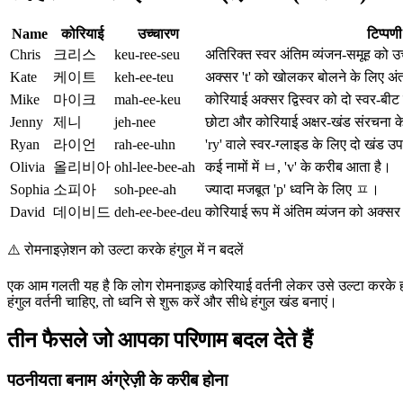
Name
कोरियाई
उच्चारण
टिप्पणी
Chris
크리스
keu-ree-seu
अतिरिक्त स्वर अंतिम व्यंजन-समूह को उच
Kate
케이트
keh-ee-teu
अक्सर 't' को खोलकर बोलने के लिए अंत
Mike
마이크
mah-ee-keu
कोरियाई अक्सर द्विस्वर को दो स्वर-ब
Jenny
제니
jeh-nee
छोटा और कोरियाई अक्षर-खंड संरचना 
Ryan
라이언
rah-ee-uhn
'ry' वाले स्वर-ग्लाइड के लिए दो खंड 
Olivia
올리비아
ohl-lee-bee-ah
कई नामों में ㅂ, 'v' के करीब आता है।
Sophia
소피아
soh-pee-ah
ज्यादा मजबूत 'p' ध्वनि के लिए ㅍ।
David
데이비드
deh-ee-bee-deu
कोरियाई रूप में अंतिम व्यंजन को अक्स
⚠️
रोमनाइज़ेशन को उल्टा करके हंगुल में न बदलें
एक आम गलती यह है कि लोग रोमनाइज़्ड कोरियाई वर्तनी लेकर उसे उल्टा करके ह
हंगुल वर्तनी चाहिए, तो ध्वनि से शुरू करें और सीधे हंगुल खंड बनाएं।
तीन फैसले जो आपका परिणाम बदल देते हैं
पठनीयता बनाम अंग्रेज़ी के करीब होना