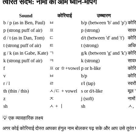
त्वरित संदर्भ: नामों की आम ध्वनि-मैपिंग
Sound
कोरियाई
उच्चारण
b / p (as in Ben, Paul)
ㅂ
b/p (between 'b' and 'p')
कोरि
p (strong puff of air)
ㅍ
p (strong)
सावध
d / t (as in Dan, Tom)
ㄷ
d/t (between 'd' and 't')
कोरि
t (strong puff of air)
ㅌ
t (strong)
अधिक
g / k (as in Gabe, Kate)
ㄱ
g/k (between 'g' and 'k')
कोरि
k (strong puff of air)
ㅋ
k (strong)
सावध
f
ㅍ or ㅎ+vowel
p or h-like
कोरि
v
ㅂ
b/p
कोरि
r / l
ㄹ
r/l (tap)
स्वरो
th (thin / this)
ㅅ/ㄷ + vowel
s or d/t-like
मूल 
z
ㅈ
j (soft)
नामो
sh
ㅅ + ㅣ
sh
ㅅ, ㅣ
💡
एक व्यावहारिक लक्ष्य
अगर कोई कोरियाई दोस्त आपका हंगुल नाम बोलकर पढ़ सके और आप उसे तुरंत पह