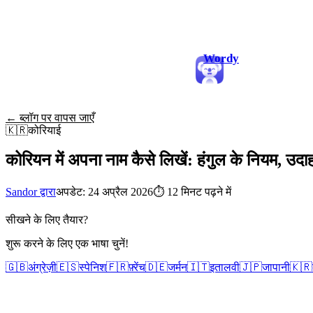
Wordy
← ब्लॉग पर वापस जाएँ
🇰🇷
कोरियाई
कोरियन में अपना नाम कैसे लिखें: हंगुल के नियम, उ
Sandor द्वारा
अपडेट: 24 अप्रैल 2026
⏱
12 मिनट पढ़ने में
सीखने के लिए तैयार?
शुरू करने के लिए एक भाषा चुनें!
🇬🇧
अंग्रेज़ी
🇪🇸
स्पेनिश
🇫🇷
फ़्रेंच
🇩🇪
जर्मन
🇮🇹
इतालवी
🇯🇵
जापानी
🇰🇷