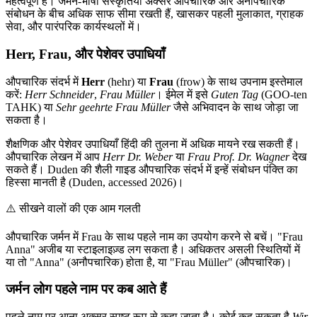
महत्वपूर्ण है। जर्मन-भाषी संस्कृतियाँ अक्सर औपचारिक और अनौपचारिक
संबोधन के बीच अधिक साफ सीमा रखती हैं, खासकर पहली मुलाकात, ग्राहक
सेवा, और पारंपरिक कार्यस्थलों में।
Herr, Frau, और पेशेवर उपाधियाँ
औपचारिक संदर्भ में
Herr
(hehr) या
Frau
(frow) के साथ उपनाम इस्तेमाल
करें:
Herr Schneider
,
Frau Müller
। ईमेल में इसे
Guten Tag
(GOO-ten
TAHK) या
Sehr geehrte Frau Müller
जैसे अभिवादन के साथ जोड़ा जा
सकता है।
शैक्षणिक और पेशेवर उपाधियाँ हिंदी की तुलना में अधिक मायने रख सकती हैं।
औपचारिक लेखन में आप
Herr Dr. Weber
या
Frau Prof. Dr. Wagner
देख
सकते हैं। Duden की शैली गाइड औपचारिक संदर्भ में इन्हें संबोधन पंक्ति का
हिस्सा मानती है (Duden, accessed 2026)।
⚠️
सीखने वालों की एक आम गलती
औपचारिक जर्मन में Frau के साथ पहले नाम का उपयोग करने से बचें। "Frau
Anna" अजीब या स्टाइलाइज़्ड लग सकता है। अधिकतर असली स्थितियों में
या तो "Anna" (अनौपचारिक) होता है, या "Frau Müller" (औपचारिक)।
जर्मन लोग पहले नाम पर कब आते हैं
पहले नाम पर आना अक्सर स्पष्ट रूप से कहा जाता है। कोई कह सकता है
Wir