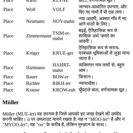
Place
Klein
KLYNE
छोटा, वर्णनात्मक मूल।
जानवर-आधारित उपनाम, और
Place
Wolf
VOLF
दिए गए नामों में भी एक तत्व।
नया आदमी, अक्सर गाँव में नए
Place
Neumann
NOY-mahn
आने वालों के लिए।
बढ़ई, ऐतिहासिक रूप से
TSIM-er-
Place
Zimmermann
शाब्दिक अर्थ 'कमरे का
mahn
आदमी'।
ऐतिहासिक रूप से सराय-
Place
Krüger
KRUE-ger
प्रबंधक भूमिकाओं से जुड़ा माना
जाता है।
HAHRT-
व्यक्तिगत नाम तत्वों से, बहुत
Place
Hartmann
mahn
आम।
Place
Bauer
BOW-er
किसान।
Place
Richter
RIKH-ter
न्यायाधीश।
Place
Krause
KROW-zuh
घुँघराले बाल, वर्णनात्मक मूल।
Müller
Müller (MUE-ler) वह उपनाम है जिसे आपको हर जगह देखने की उम्मीद
करनी चाहिए। ü पर उमलाउट मायने रखता है: यह न "MOO-ler" है और न
"MYOO-ler", यह "oo" के करीब है, लेकिन मुस्कान के साथ।