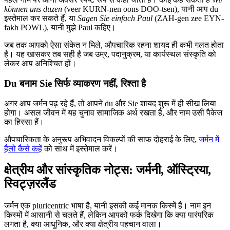
können uns duzen
(veer KURN-nen oons DOO-tsen), यानी आप du
इस्तेमाल कर सकते हैं, या
Sagen Sie einfach Paul
(ZAH-gen zee EYN-
fakh POWL), यानी मुझे Paul कहिए।
जब तक आपको ऐसा संकेत न मिले, औपचारिक रहना शायद ही कभी गलत होता
है। यह खासकर तब सही है जब उम्र, पदानुक्रम, या कार्यस्थल संस्कृति को
लेकर आप अनिश्चित हों।
Du बनाम Sie सिर्फ व्याकरण नहीं, रिश्ता है
अगर आप जर्मन पढ़ रहे हैं, तो आपने du और Sie शायद शुरू में ही सीख लिया
होगा। असल जीवन में यह चुनाव सामाजिक अर्थ रखता है, और नाम उसी पैकेज
का हिस्सा हैं।
औपचारिकता के अनुरूप अभिवादन विकल्पों की साफ दोहराई के लिए,
जर्मन में
हैलो कैसे कहें
को साथ में इस्तेमाल करें।
क्षेत्रीय और सांस्कृतिक नोट्स: जर्मनी, ऑस्ट्रिया,
स्विट्ज़रलैंड
जर्मन एक pluricentric भाषा है, यानी इसकी कई मानक किस्में हैं। नाम इन
किस्मों में आसानी से चलते हैं, लेकिन आपको फर्क दिखेगा कि क्या पारंपरिक
लगता है, क्या आधुनिक, और क्या क्षेत्रीय पहचान वाला।