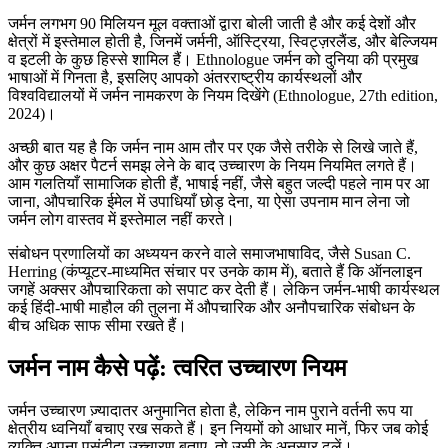
जर्मन लगभग 90 मिलियन मूल वक्ताओं द्वारा बोली जाती है और कई देशों और
क्षेत्रों में इस्तेमाल होती है, जिनमें जर्मनी, ऑस्ट्रिया, स्विट्ज़रलैंड, और बेल्जियम
व इटली के कुछ हिस्से शामिल हैं। Ethnologue जर्मन को दुनिया की प्रमुख
भाषाओं में गिनता है, इसलिए आपको अंतरराष्ट्रीय कार्यस्थलों और
विश्वविद्यालयों में जर्मन नामकरण के नियम दिखेंगे (Ethnologue, 27th edition,
2024)।
अच्छी बात यह है कि जर्मन नाम आम तौर पर एक जैसे तरीके से लिखे जाते हैं,
और कुछ अक्षर पैटर्न समझ लेने के बाद उच्चारण के नियम नियमित लगते हैं।
आम गलतियाँ सामाजिक होती हैं, भाषाई नहीं, जैसे बहुत जल्दी पहले नाम पर आ
जाना, औपचारिक ईमेल में उपाधियाँ छोड़ देना, या ऐसा उपनाम मान लेना जो
जर्मन लोग वास्तव में इस्तेमाल नहीं करते।
संबोधन प्रणालियों का अध्ययन करने वाले समाजभाषाविद, जैसे Susan C.
Herring (कंप्यूटर-माध्यमित संचार पर उनके काम में), बताते हैं कि ऑनलाइन
जगहें अक्सर औपचारिकता को सपाट कर देती हैं। लेकिन जर्मन-भाषी कार्यस्थल
कई हिंदी-भाषी माहौल की तुलना में औपचारिक और अनौपचारिक संबोधन के
बीच अधिक साफ सीमा रखते हैं।
जर्मन नाम कैसे पढ़ें: त्वरित उच्चारण नियम
जर्मन उच्चारण ज़्यादातर अनुमानित होता है, लेकिन नाम पुराने वर्तनी रूप या
क्षेत्रीय ध्वनियाँ बचाए रख सकते हैं। इन नियमों को आधार मानें, फिर जब कोई
व्यक्ति अपना पसंदीदा उच्चारण बताए, तो उसी के अनुसार ढलें।