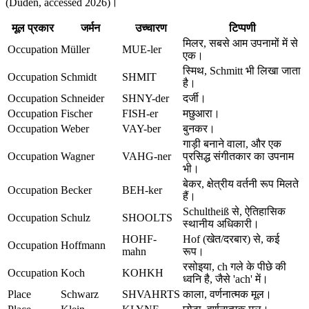
(Duden, accessed 2026)।
मूल प्रकार
जर्मन
उच्चारण
टिप्पणी
मिलर, सबसे आम उपनामों में से
Occupation
Müller
MUE-ler
एक।
स्मिथ, Schmitt भी लिखा जाता
Occupation
Schmidt
SHMIT
है।
Occupation
Schneider
SHNY-der
दर्जी।
Occupation
Fischer
FISH-er
मछुआरा।
Occupation
Weber
VAY-ber
बुनकर।
गाड़ी बनाने वाला, और एक
Occupation
Wagner
VAHG-ner
प्रसिद्ध संगीतकार का उपनाम
भी।
बेकर, क्षेत्रीय वर्तनी रूप मिलते
Occupation
Becker
BEH-ker
हैं।
Schultheiß से, ऐतिहासिक
Occupation
Schulz
SHOOLTS
स्थानीय अधिकारी।
HOHF-
Hof (खेत/दरबार) से, कई
Occupation
Hoffmann
mahn
रूप।
रसोइया, ch गले के पीछे की
Occupation
Koch
KOHKH
ध्वनि है, जैसे 'ach' में।
Place
Schwarz
SHVAHRTS
काला, वर्णनात्मक मूल।