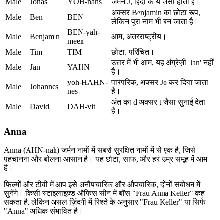
Male
Jonas
YOH-nahs
जर्मन J, हिंदी के य जैसा होता है।
अक्सर Benjamin का छोटा रूप,
Male
Ben
BEN
लेकिन पूरा नाम भी बन जाता है।
BEN-yah-
Male
Benjamin
आम, अंतरराष्ट्रीय।
meen
Male
Tim
TIM
छोटा, परिचित।
उत्तर में भी आम, यह अंग्रेज़ी 'Jan' नहीं
Male
Jan
YAHN
है।
yoh-HAHN-
पारंपरिक, अक्सर Jo कर दिया जाता
Male
Johannes
nes
है।
अंत का d अक्सर t जैसा सुनाई देता
Male
David
DAH-vit
है।
Anna
Anna (AHN-nah) जर्मन नामों में सबसे सुरक्षित नामों में से एक है, जिसे
पहचानना और बोलना आसान है। यह छोटा, साफ, और हर उम्र समूह में आम
है।
फिल्मों और टीवी में आप इसे अनौपचारिक और औपचारिक, दोनों संबोधन में
सुनेंगे। किसी स्टाइलाइज़्ड ऑफिस सीन में बॉस "Frau Anna Keller" कह
सकता है, लेकिन असल ज़िंदगी में रिश्ते के अनुसार "Frau Keller" या सिर्फ
"Anna" अधिक संभावित है।