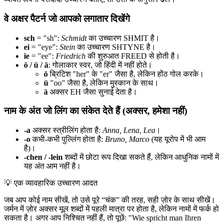
वे अक्षर पैटर्न जो आपको लगातार दिखेंगे
sch
= "sh":
Schmidt
का उच्चारण SHMIT है।
ei
= "eye":
Stein
का उच्चारण SHTYNE है।
ie
= "ee":
Friedrich
की शुरुआत FREED से होती है।
ö / ü / ä
: गोलाकार स्वर, जो हिंदी में नहीं होते।
ö
ब्रिटिश "her" के "er" जैसा है, लेकिन होंठ गोल करके।
ü
"oo" जैसा है, लेकिन मुस्कान के साथ।
ä
अक्सर EH जैसा सुनाई देता है।
नाम के अंत जो लिंग का संकेत देते हैं (अक्सर, हमेशा नहीं)
-a
अक्सर स्त्रीलिंग होता है:
Anna, Lena, Lea
।
-o
कभी-कभी पुल्लिंग होता है:
Bruno, Marco
(यह यूरोप में भी आम
है)।
-chen / -lein
शब्दों में छोटा रूप दिखा सकते हैं, लेकिन आधुनिक नामों में
यह अंत आम नहीं है।
💡
एक व्यावहारिक उच्चारण आदत
जब आप कोई नाम सीखें, तो उसे पूरे “चंक” की तरह, सही ज़ोर के साथ सीखें।
जर्मन में ज़ोर अक्सर मूल शब्दों में पहली मात्रा पर होता है, लेकिन नामों में फर्क हो
सकता है। अगर आप निश्चित नहीं हैं, तो पूछें: "Wie spricht man Ihren