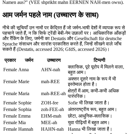
Namen aus?" (VEE shprikht mahn EERNEN NAH-men owss).
आम जर्मन पहले नाम (उच्चारण के साथ)
नीचे की सूचियाँ उन नामों पर केंद्रित हैं जो जर्मन-भाषी देशों में व्यापक रूप से
पहचाने जाते हैं, न कि सिर्फ ट्रेंडी बेबी-नेम उछालों पर। आधिकारिक आँकड़ों
और रैंकिंग के लिए, जर्मनी का Destatis और Gesellschaft für deutsche
Sprache संसाधन और सारांश प्रकाशित करते हैं, जिन्हें सीखने वाले जाँच
सकते हैं (Destatis, accessed 2026; GfdS, accessed 2026)।
प्रकार
जर्मन
उच्चारण
टिप्पणी
क्लासिक, पूरे यूरोप में मिलने वाला,
Female
Anna
AHN-nah
बहुत आम।
अक्सर दूसरे नाम के रूप में भी
Female
Marie
mah-REE
इस्तेमाल होता है।
क्षेत्रों में आम, कभी-कभी अधिक
Female
Maria
mah-REE-ah
पारंपरिक।
Female
Sophie
ZOH-fee
Sofie भी लिखा जाता है।
Female
Sophia
zoh-FEE-ah
अंतरराष्ट्रीय रूप, बहुत आम।
Female
Emma
EHM-mah
छोटा, आधुनिक-क्लासिक।
Female
Mia
MEE-ah
युवा पीढ़ियों में बहुत आम।
Female
Hannah
HAHN-nah
Hanna भी लिखा जाता है।