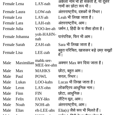
अकेला नाम भी हो सकता है, या दूसरे
Female
Lena
LAY-nah
नामों का छोटा रूप भी।
Female
Laura
LOW-rah
अंतरराष्ट्रीय, दशकों से स्थिर।
Female
Lea
LAY-ah
Leah भी लिखा जाता है।
Female
Lara
LAH-rah
अंतरराष्ट्रीय, आम।
Female
Julia
YOO-lee-ah
जर्मन J, हिंदी के य जैसा होता है।
yoh-HAHN-
Female
Johanna
पारंपरिक, फिर भी आम।
nah
Female
Sarah
ZAH-rah
Sara भी लिखा जाता है।
बहुत परिचित, खासकर बड़े उम्र समूहों
Female
Lisa
LEE-zah
में।
mahk-see-
Male
Maximilian
अक्सर Max कर दिया जाता है।
MEE-lee-ahn
Male
Max
MAHKS
छोटा, बहुत आम।
Male
Paul
POWL
सरल, स्थिर।
Male
Lukas
LOO-kahs
Lucas भी लिखा जाता है।
Male
Leon
LAY-ohn
लोकप्रिय आधुनिक नाम।
Male
Finn
FIN
छोटा, आधुनिक।
Male
Felix
FAY-liks
लैटिन मूल, आम।
Male
Noah
NOH-ah
अंतरराष्ट्रीय, आम।
Male
Elias
eh-LEE-ahs
Elia(s) जैसे रूप भी मिलते हैं।