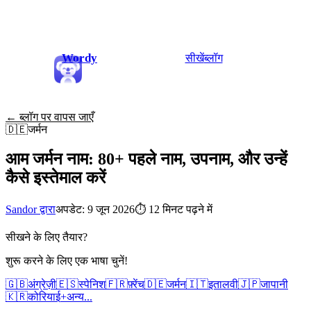
Wordy
सीखें
ब्लॉग
← ब्लॉग पर वापस जाएँ
🇩🇪
जर्मन
आम जर्मन नाम: 80+ पहले नाम, उपनाम, और उन्हें
कैसे इस्तेमाल करें
Sandor द्वारा
अपडेट: 9 जून 2026
⏱
12 मिनट पढ़ने में
सीखने के लिए तैयार?
शुरू करने के लिए एक भाषा चुनें!
🇬🇧
अंग्रेज़ी
🇪🇸
स्पेनिश
🇫🇷
फ़्रेंच
🇩🇪
जर्मन
🇮🇹
इतालवी
🇯🇵
जापानी
🇰🇷
कोरियाई
+
अन्य...