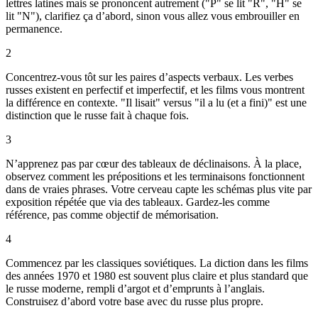
lettres latines mais se prononcent autrement ("P" se lit "R", "H" se
lit "N"), clarifiez ça d’abord, sinon vous allez vous embrouiller en
permanence.
2
Concentrez-vous tôt sur les paires d’aspects verbaux. Les verbes
russes existent en perfectif et imperfectif, et les films vous montrent
la différence en contexte. "Il lisait" versus "il a lu (et a fini)" est une
distinction que le russe fait à chaque fois.
3
N’apprenez pas par cœur des tableaux de déclinaisons. À la place,
observez comment les prépositions et les terminaisons fonctionnent
dans de vraies phrases. Votre cerveau capte les schémas plus vite par
exposition répétée que via des tableaux. Gardez-les comme
référence, pas comme objectif de mémorisation.
4
Commencez par les classiques soviétiques. La diction dans les films
des années 1970 et 1980 est souvent plus claire et plus standard que
le russe moderne, rempli d’argot et d’emprunts à l’anglais.
Construisez d’abord votre base avec du russe plus propre.