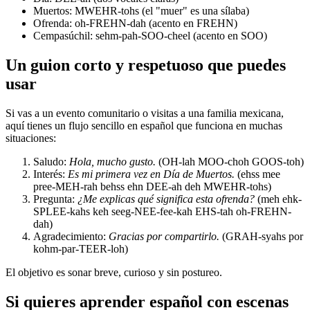
Muertos: MWEHR-tohs (el "muer" es una sílaba)
Ofrenda: oh-FREHN-dah (acento en FREHN)
Cempasúchil: sehm-pah-SOO-cheel (acento en SOO)
Un guion corto y respetuoso que puedes
usar
Si vas a un evento comunitario o visitas a una familia mexicana,
aquí tienes un flujo sencillo en español que funciona en muchas
situaciones:
Saludo:
Hola, mucho gusto.
(OH-lah MOO-choh GOOS-toh)
Interés:
Es mi primera vez en Día de Muertos.
(ehss mee
pree-MEH-rah behss ehn DEE-ah deh MWEHR-tohs)
Pregunta:
¿Me explicas qué significa esta ofrenda?
(meh ehk-
SPLEE-kahs keh seeg-NEE-fee-kah EHS-tah oh-FREHN-
dah)
Agradecimiento:
Gracias por compartirlo.
(GRAH-syahs por
kohm-par-TEER-loh)
El objetivo es sonar breve, curioso y sin postureo.
Si quieres aprender español con escenas