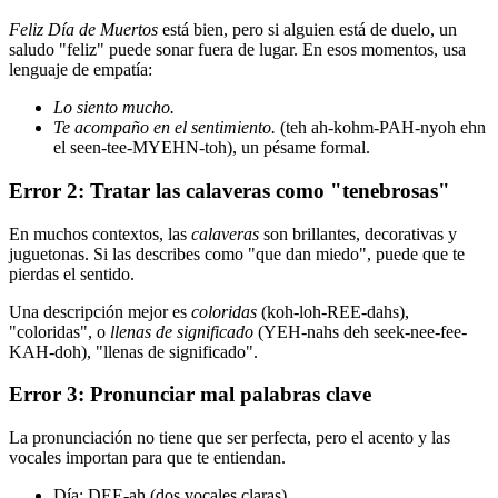
Feliz Día de Muertos
está bien, pero si alguien está de duelo, un
saludo "feliz" puede sonar fuera de lugar. En esos momentos, usa
lenguaje de empatía:
Lo siento mucho.
Te acompaño en el sentimiento.
(teh ah-kohm-PAH-nyoh ehn
el seen-tee-MYEHN-toh), un pésame formal.
Error 2: Tratar las calaveras como "tenebrosas"
En muchos contextos, las
calaveras
son brillantes, decorativas y
juguetonas. Si las describes como "que dan miedo", puede que te
pierdas el sentido.
Una descripción mejor es
coloridas
(koh-loh-REE-dahs),
"coloridas", o
llenas de significado
(YEH-nahs deh seek-nee-fee-
KAH-doh), "llenas de significado".
Error 3: Pronunciar mal palabras clave
La pronunciación no tiene que ser perfecta, pero el acento y las
vocales importan para que te entiendan.
Día: DEE-ah (dos vocales claras)