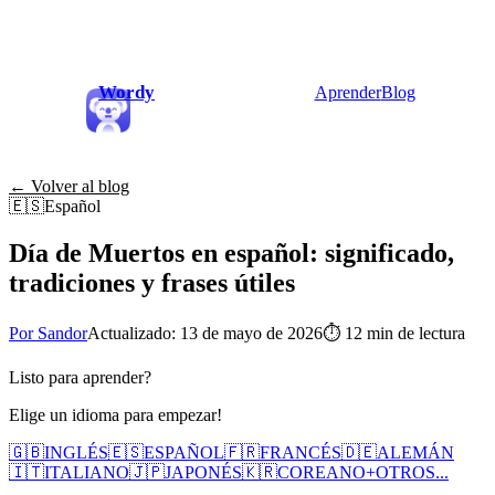
Wordy
Aprender
Blog
← Volver al blog
🇪🇸
Español
Día de Muertos en español: significado,
tradiciones y frases útiles
Por Sandor
Actualizado: 13 de mayo de 2026
⏱
12 min de lectura
Listo para aprender?
Elige un idioma para empezar!
🇬🇧
INGLÉS
🇪🇸
ESPAÑOL
🇫🇷
FRANCÉS
🇩🇪
ALEMÁN
🇮🇹
ITALIANO
🇯🇵
JAPONÉS
🇰🇷
COREANO
+
OTROS...