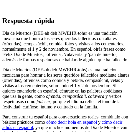
Respuesta rápida
Día de Muertos (DEE-ah deh MWEHR-tohs) es una tradición
mexicana que honra a los seres queridos fallecidos con altares
(ofrendas), cempasúchil, comida, fotos y visitas a los cementerios,
normalmente el 1 y 2 de noviembre. En español, oirás frases como
'Feliz Día de Muertos', 'ofrenda', 'calaverita' y 'pan de muerto',
además de formas respetuosas de hablar de alguien que ha fallecido.
Día de Muertos (DEE-ah deh MWEHR-tohs) es una tradición
mexicana para honrar a los seres queridos fallecidos mediante altares
(ofrendas), ofrendas como comida y bebida, cempasúchil, velas y
visitas a los cementerios, sobre todo el 1 y 2 de noviembre. Si
quieres entenderlo en español, céntrate en las palabras cotidianas
que usa la gente, como
ofrenda
,
cempasúchil
,
calavera
y verbos
respetuosos como
fallecer
, porque el idioma refleja el tono de la
festividad: cariñoso, íntimo y centrado en la familia.
Para construir tu español para conversaciones reales, combínalo con
básicos prácticos como
cómo decir hola en español
y
cómo decir
adiós en español
, ya que muchos momentos de Día de Muertos van