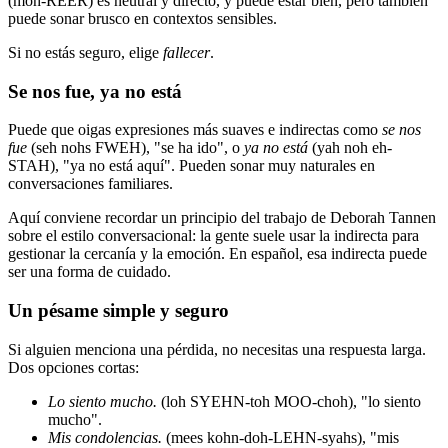
(moh-REER) es neutral y directo, y puede estar bien, pero también
puede sonar brusco en contextos sensibles.
Si no estás seguro, elige
fallecer
.
Se nos fue, ya no está
Puede que oigas expresiones más suaves e indirectas como
se nos
fue
(seh nohs FWEH), "se ha ido", o
ya no está
(yah noh eh-
STAH), "ya no está aquí". Pueden sonar muy naturales en
conversaciones familiares.
Aquí conviene recordar un principio del trabajo de Deborah Tannen
sobre el estilo conversacional: la gente suele usar la indirecta para
gestionar la cercanía y la emoción. En español, esa indirecta puede
ser una forma de cuidado.
Un pésame simple y seguro
Si alguien menciona una pérdida, no necesitas una respuesta larga.
Dos opciones cortas:
Lo siento mucho.
(loh SYEHN-toh MOO-choh), "lo siento
mucho".
Mis condolencias.
(mees kohn-doh-LEHN-syahs), "mis