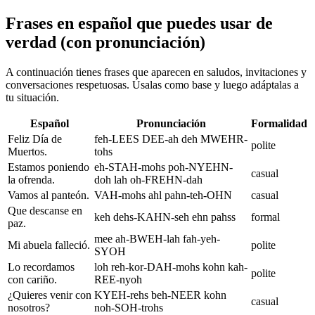
Frases en español que puedes usar de
verdad (con pronunciación)
A continuación tienes frases que aparecen en saludos, invitaciones y
conversaciones respetuosas. Úsalas como base y luego adáptalas a
tu situación.
Español
Pronunciación
Formalidad
Feliz Día de
feh-LEES DEE-ah deh MWEHR-
polite
Muertos.
tohs
Estamos poniendo
eh-STAH-mohs poh-NYEHN-
casual
la ofrenda.
doh lah oh-FREHN-dah
Vamos al panteón.
VAH-mohs ahl pahn-teh-OHN
casual
Que descanse en
keh dehs-KAHN-seh ehn pahss
formal
paz.
mee ah-BWEH-lah fah-yeh-
Mi abuela falleció.
polite
SYOH
Lo recordamos
loh reh-kor-DAH-mohs kohn kah-
polite
con cariño.
REE-nyoh
¿Quieres venir con
KYEH-rehs beh-NEER kohn
casual
nosotros?
noh-SOH-trohs