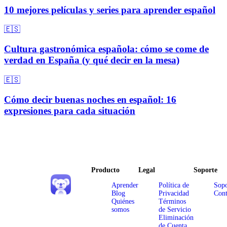
10 mejores películas y series para aprender español
🇪🇸
Cultura gastronómica española: cómo se come de
verdad en España (y qué decir en la mesa)
🇪🇸
Cómo decir buenas noches en español: 16
expresiones para cada situación
Producto
Legal
Soporte
Aprender
Política de
Sopo
Blog
Privacidad
Cont
Quiénes
Términos
somos
de Servicio
Eliminación
de Cuenta