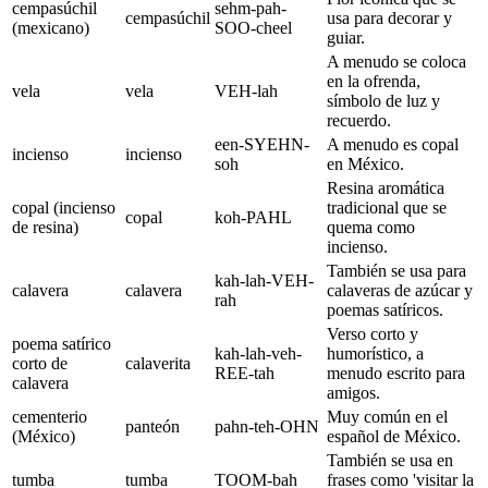
cempasúchil
sehm-pah-
cempasúchil
usa para decorar y
(mexicano)
SOO-cheel
guiar.
A menudo se coloca
en la ofrenda,
vela
vela
VEH-lah
símbolo de luz y
recuerdo.
een-SYEHN-
A menudo es copal
incienso
incienso
soh
en México.
Resina aromática
copal (incienso
tradicional que se
copal
koh-PAHL
de resina)
quema como
incienso.
También se usa para
kah-lah-VEH-
calavera
calavera
calaveras de azúcar y
rah
poemas satíricos.
Verso corto y
poema satírico
kah-lah-veh-
humorístico, a
corto de
calaverita
REE-tah
menudo escrito para
calavera
amigos.
cementerio
Muy común en el
panteón
pahn-teh-OHN
(México)
español de México.
También se usa en
tumba
tumba
TOOM-bah
frases como 'visitar la