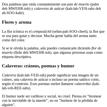
Dos palabras que oirás constantemente son
pan de muerto
(pahn
deh MWEHR-toh) y
calaveras de azúcar
(kah-lah-VEH-rahs deh
ah-SOO-kahr).
Flores y aroma
La flor icónica es el
cempasúchil
(sehm-pah-SOO-cheel), la flor que
se usa para guiar y decorar. Mucha gente habla del aroma tanto
como del color.
Si se te olvida la palabra, aún puedes comunicarte diciendo
flor de
muerto
(flohr deh MWEHR-toh), que algunas personas usan como
etiqueta descriptiva.
Calaveras: cráneos, poemas y humor
Calavera
(kah-lah-VEH-rah) puede significar una imagen de un
cráneo, una calavera de azúcar o incluso un poema satírico corto,
según el contexto. Esos poemas suelen llamarse
calaveritas
(kah-
lah-veh-REE-tahs).
El humor suele ser cariñoso y social, no cruel. Piensa en "bromear
con lo inevitable de la muerte", no en "burlarse de la pérdida de
alguien".