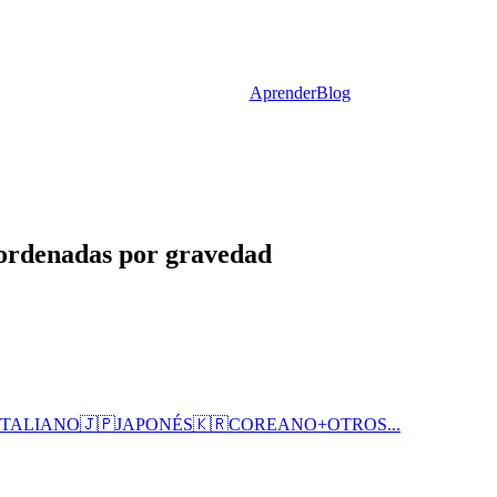
Aprender
Blog
 ordenadas por gravedad
ITALIANO
🇯🇵
JAPONÉS
🇰🇷
COREANO
+
OTROS...