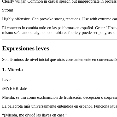
Clearly vulgar. Common in casual speech but inappropriate in professi
Strong
Highly offensive. Can provoke strong reactions. Use with extreme caut
El contexto lo cambia todo en las palabrotas en español. Gritar "Host
mismo señalando a alguien con rabia es fuerte y puede ser peligroso.
Expresiones leves
Son términos de nivel inicial que oirás constantemente en conversaci
1. Mierda
Leve
/
MYEHR-dah
/
Mierda: se usa como exclamación de frustración, decepción o sorpres
La palabrota más universalmente entendida en español. Funciona igua
“
¡Mierda, me olvidé las llaves en casa!
”