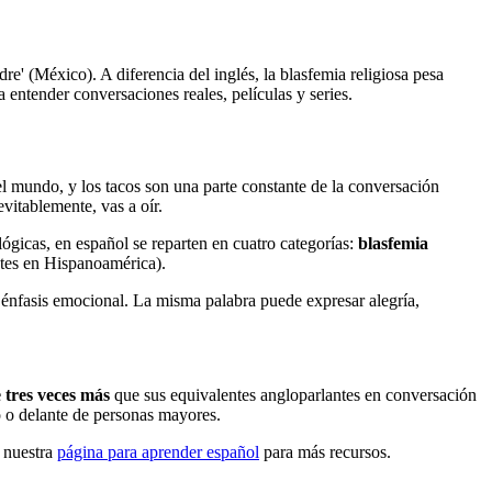
' (México). A diferencia del inglés, la blasfemia religiosa pesa
entender conversaciones reales, películas y series.
l mundo, y los tacos son una parte constante de la conversación
evitablemente, vas a oír.
lógicas, en español se reparten en cuatro categorías:
blasfemia
tes en Hispanoamérica).
énfasis emocional. La misma palabra puede expresar alegría,
 tres veces más
que sus equivalentes angloparlantes en conversación
o o delante de personas mayores.
a nuestra
página para aprender español
para más recursos.