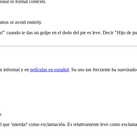
onal or formal contexts.
ion or avoid entirely.
ia!" cuando te das un golpe en el dedo del pie es leve. Decir "Hijo de 
ón informal y en
películas en español
. Su uso tan frecuente ha suavizad
a.
l que 'mierda!' como exclamación. Es relativamente leve como exclamac