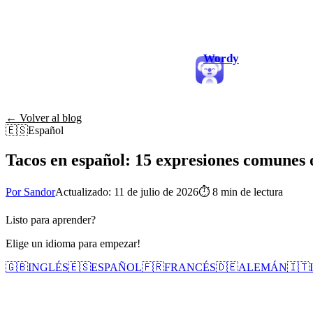
Wordy
← Volver al blog
🇪🇸
Español
Tacos en español: 15 expresiones comunes
Por Sandor
Actualizado: 11 de julio de 2026
⏱
8 min de lectura
Listo para aprender?
Elige un idioma para empezar!
🇬🇧
INGLÉS
🇪🇸
ESPAÑOL
🇫🇷
FRANCÉS
🇩🇪
ALEMÁN
🇮🇹