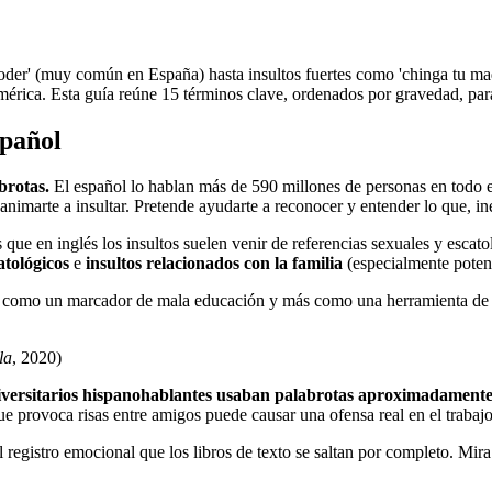
der' (muy común en España) hasta insultos fuertes como 'chinga tu madre
mérica. Esta guía reúne 15 términos clave, ordenados por gravedad, para 
spañol
brotas.
El español lo hablan más de 590 millones de personas en todo e
 animarte a insultar. Pretende ayudarte a reconocer y entender lo que, in
 que en inglés los insultos suelen venir de referencias sexuales y escato
atológicos
e
insultos relacionados con la familia
(especialmente poten
os como un marcador de mala educación y más como una herramienta de 
la
, 2020)
iversitarios hispanohablantes usaban palabrotas aproximadamente
e provoca risas entre amigos puede causar una ofensa real en el trabaj
l registro emocional que los libros de texto se saltan por completo. Mir