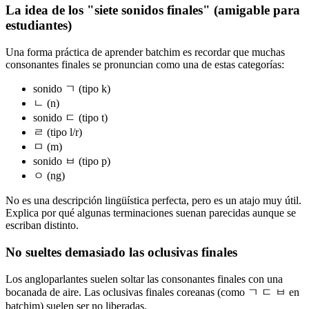
La idea de los "siete sonidos finales" (amigable para
estudiantes)
Una forma práctica de aprender batchim es recordar que muchas
consonantes finales se pronuncian como una de estas categorías:
sonido ㄱ (tipo k)
ㄴ (n)
sonido ㄷ (tipo t)
ㄹ (tipo l/r)
ㅁ (m)
sonido ㅂ (tipo p)
ㅇ (ng)
No es una descripción lingüística perfecta, pero es un atajo muy útil.
Explica por qué algunas terminaciones suenan parecidas aunque se
escriban distinto.
No sueltes demasiado las oclusivas finales
Los angloparlantes suelen soltar las consonantes finales con una
bocanada de aire. Las oclusivas finales coreanas (como ㄱ ㄷ ㅂ en
batchim) suelen ser no liberadas.