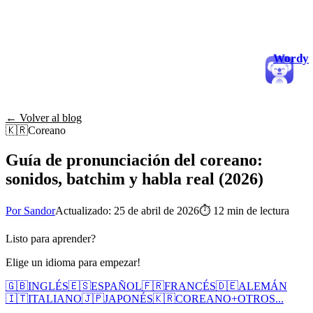
Wordy
← Volver al blog
🇰🇷
Coreano
Guía de pronunciación del coreano:
sonidos, batchim y habla real (2026)
Por Sandor
Actualizado: 25 de abril de 2026
⏱
12 min de lectura
Listo para aprender?
Elige un idioma para empezar!
🇬🇧
INGLÉS
🇪🇸
ESPAÑOL
🇫🇷
FRANCÉS
🇩🇪
ALEMÁN
🇮🇹
ITALIANO
🇯🇵
JAPONÉS
🇰🇷
COREANO
+
OTROS...