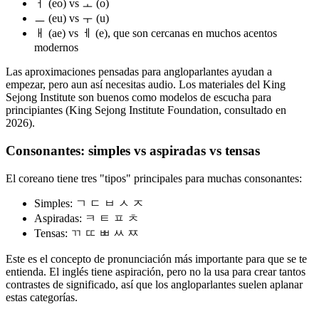
ㅓ (eo) vs ㅗ (o)
ㅡ (eu) vs ㅜ (u)
ㅐ (ae) vs ㅔ (e), que son cercanas en muchos acentos
modernos
Las aproximaciones pensadas para angloparlantes ayudan a
empezar, pero aun así necesitas audio. Los materiales del King
Sejong Institute son buenos como modelos de escucha para
principiantes (King Sejong Institute Foundation, consultado en
2026).
Consonantes: simples vs aspiradas vs tensas
El coreano tiene tres "tipos" principales para muchas consonantes:
Simples: ㄱ ㄷ ㅂ ㅅ ㅈ
Aspiradas: ㅋ ㅌ ㅍ ㅊ
Tensas: ㄲ ㄸ ㅃ ㅆ ㅉ
Este es el concepto de pronunciación más importante para que se te
entienda. El inglés tiene aspiración, pero no la usa para crear tantos
contrastes de significado, así que los angloparlantes suelen aplanar
estas categorías.