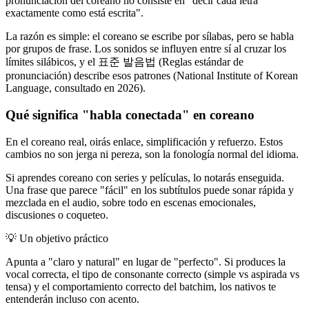
pronunciación del coreano no consiste en "decir cada letra
exactamente como está escrita".
La razón es simple: el coreano se escribe por sílabas, pero se habla
por grupos de frase. Los sonidos se influyen entre sí al cruzar los
límites silábicos, y el 표준 발음법 (Reglas estándar de
pronunciación) describe esos patrones (National Institute of Korean
Language, consultado en 2026).
Qué significa "habla conectada" en coreano
En el coreano real, oirás enlace, simplificación y refuerzo. Estos
cambios no son jerga ni pereza, son la fonología normal del idioma.
Si aprendes coreano con series y películas, lo notarás enseguida.
Una frase que parece "fácil" en los subtítulos puede sonar rápida y
mezclada en el audio, sobre todo en escenas emocionales,
discusiones o coqueteo.
💡
Un objetivo práctico
Apunta a "claro y natural" en lugar de "perfecto". Si produces la
vocal correcta, el tipo de consonante correcto (simple vs aspirada vs
tensa) y el comportamiento correcto del batchim, los nativos te
entenderán incluso con acento.