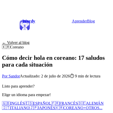
Wordy
Aprender
Blog
← Volver al blog
🇰🇷
Coreano
Cómo decir hola en coreano: 17 saludos
para cada situación
Por Sandor
Actualizado: 2 de julio de 2026
⏱
9 min de lectura
Listo para aprender?
Elige un idioma para empezar!
🇬🇧
INGLÉS
🇪🇸
ESPAÑOL
🇫🇷
FRANCÉS
🇩🇪
ALEMÁN
🇮🇹
ITALIANO
🇯🇵
JAPONÉS
🇰🇷
COREANO
+
OTROS...