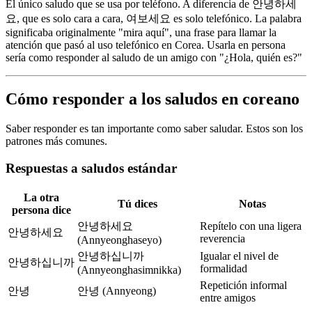
El único saludo que se usa por teléfono. A diferencia de 안녕하세
요, que es solo cara a cara, 여보세요 es solo telefónico. La palabra
significaba originalmente "mira aquí", una frase para llamar la
atención que pasó al uso telefónico en Corea. Usarla en persona
sería como responder al saludo de un amigo con "¿Hola, quién es?"
Cómo responder a los saludos en coreano
Saber responder es tan importante como saber saludar. Estos son los
patrones más comunes.
Respuestas a saludos estándar
La otra
Tú dices
Notas
persona dice
안녕하세요
Repítelo con una ligera
안녕하세요
reverencia
(Annyeonghaseyo)
안녕하십니까
Igualar el nivel de
안녕하십니까
formalidad
(Annyeonghasimnikka)
Repetición informal
안녕
안녕 (Annyeong)
entre amigos