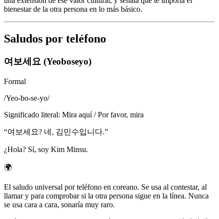
una extensión de ese valor cultural, y señala que te importa el
bienestar de la otra persona en lo más básico.
Saludos por teléfono
여보세요 (Yeoboseyo)
Formal
/
Yeo-bo-se-yo
/
Significado literal
:
Mira aquí / Por favor, mira
“
여보세요? 네, 김민수입니다.
”
¿Hola? Sí, soy Kim Minsu.
🌍
El saludo universal por teléfono en coreano. Se usa al contestar, al
llamar y para comprobar si la otra persona sigue en la línea. Nunca
se usa cara a cara, sonaría muy raro.