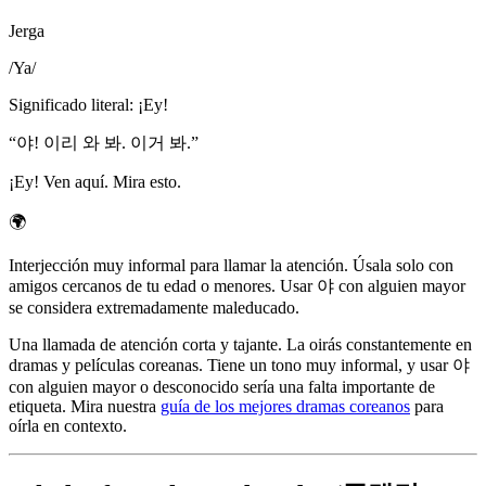
Jerga
/
Ya
/
Significado literal
:
¡Ey!
“
야! 이리 와 봐. 이거 봐.
”
¡Ey! Ven aquí. Mira esto.
🌍
Interjección muy informal para llamar la atención. Úsala solo con
amigos cercanos de tu edad o menores. Usar 야 con alguien mayor
se considera extremadamente maleducado.
Una llamada de atención corta y tajante. La oirás constantemente en
dramas y películas coreanas. Tiene un tono muy informal, y usar 야
con alguien mayor o desconocido sería una falta importante de
etiqueta. Mira nuestra
guía de los mejores dramas coreanos
para
oírla en contexto.