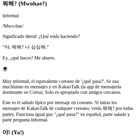
뭐해? (Mwohae?)
Informal
/
Mwo-hae
/
Significado literal
:
¿Qué estás haciendo?
“
야, 뭐해? 나 심심해.
”
Ey, ¿qué haces? Me aburro.
🌍
Muy informal, el equivalente coreano de '¿qué pasa?'. Se usa
muchísimo en mensajes y en KakaoTalk (la app de mensajería
dominante en Corea). Solo es apropiado con amigos cercanos.
Este es el saludo típico por mensaje en coreano. Si miras los
mensajes de KakaoTalk de cualquier coreano, verás 뭐해? por todas
partes. Funciona igual que "¿qué pasa?" en español, parte saludo y
parte pregunta informal.
야! (Ya!)