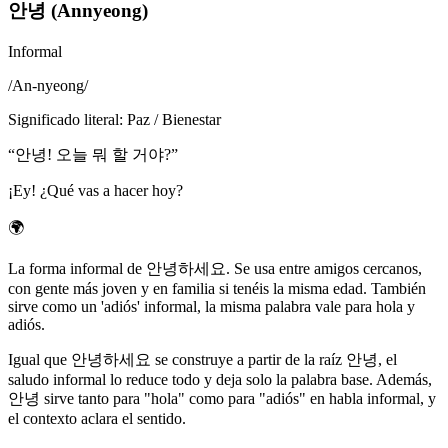
안녕 (Annyeong)
Informal
/
An-nyeong
/
Significado literal
:
Paz / Bienestar
“
안녕! 오늘 뭐 할 거야?
”
¡Ey! ¿Qué vas a hacer hoy?
🌍
La forma informal de 안녕하세요. Se usa entre amigos cercanos,
con gente más joven y en familia si tenéis la misma edad. También
sirve como un 'adiós' informal, la misma palabra vale para hola y
adiós.
Igual que 안녕하세요 se construye a partir de la raíz 안녕, el
saludo informal lo reduce todo y deja solo la palabra base. Además,
안녕 sirve tanto para "hola" como para "adiós" en habla informal, y
el contexto aclara el sentido.