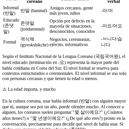
coreano
verbal
Informal
Amigos cercanos, gente
반말 (banmal)
-아/어
(반말)
más joven, niños
Educado
Opción por defecto en la
존댓말
(존댓
-아요/어요
mayoría de situaciones,
(jondaenmal)
desconocidos, conocidos
말)
-ㅂ니다/습
격식체
Negocios, ceremonias,
Formal
ejército, informativos
(gyeokshikche)
니다
Según el Instituto Nacional de la Lengua Coreana (국립국어원), el
nivel educado (terminación en -요) representa la mayor parte del
habla cotidiana en Corea del Sur. El nivel formal se reserva para
contextos estructurados o ceremoniales. El nivel informal se usa solo
con personas cercanas y que tienen tu edad o menos.
⚠️
La edad importa, y mucho
En la cultura coreana, usar habla informal (반말) con alguien mayor
que tú, aunque sea por un año, puede ofender mucho. Al conocer a
alguien, los coreanos suelen preguntar "몇 살이에요?" (¿Cuántos
años tienes?) o "몇 년생이에요?" (¿De qué año eres?) pronto en la
conversación, precisamente para decidir qué nivel de habla usar. Si