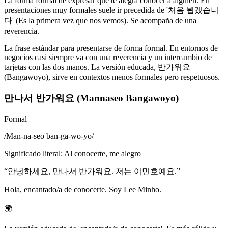
La forma formal de expresar que te alegra conocer a alguien. En
presentaciones muy formales suele ir precedida de '처음 뵙겠습니
다' (Es la primera vez que nos vemos). Se acompaña de una
reverencia.
La frase estándar para presentarse de forma formal. En entornos de
negocios casi siempre va con una reverencia y un intercambio de
tarjetas con las dos manos. La versión educada, 반가워요
(Bangawoyo), sirve en contextos menos formales pero respetuosos.
만나서 반가워요 (Mannaseo Bangawoyo)
Formal
/
Man-na-seo ban-ga-wo-yo
/
Significado literal
:
Al conocerte, me alegro
“
안녕하세요, 만나서 반가워요. 저는 이민호예요.
”
Hola, encantado/a de conocerte. Soy Lee Minho.
🌍