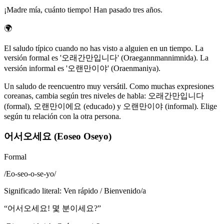
¡Madre mía, cuánto tiempo! Han pasado tres años.
🌍
El saludo típico cuando no has visto a alguien en un tiempo. La
versión formal es '오래간만입니다' (Oraegannmannimnida). La
versión informal es '오랜만이야' (Oraenmaniya).
Un saludo de reencuentro muy versátil. Como muchas expresiones
coreanas, cambia según tres niveles de habla: 오래간만입니다
(formal), 오랜만이에요 (educado) y 오랜만이야 (informal). Elige
según tu relación con la otra persona.
어서오세요 (Eoseo Oseyo)
Formal
/
Eo-seo-o-se-yo
/
Significado literal
:
Ven rápido / Bienvenido/a
“
어서오세요! 몇 분이세요?
”