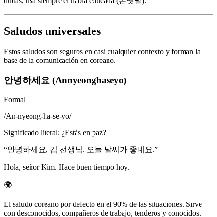
dudas, usa siempre el habla educada (존댓말).
Saludos universales
Estos saludos son seguros en casi cualquier contexto y forman la
base de la comunicación en coreano.
안녕하세요 (Annyeonghaseyo)
Formal
/
An-nyeong-ha-se-yo
/
Significado literal
:
¿Estás en paz?
“
안녕하세요, 김 선생님. 오늘 날씨가 좋네요.
”
Hola, señor Kim. Hace buen tiempo hoy.
🌍
El saludo coreano por defecto en el 90% de las situaciones. Sirve
con desconocidos, compañeros de trabajo, tenderos y conocidos.