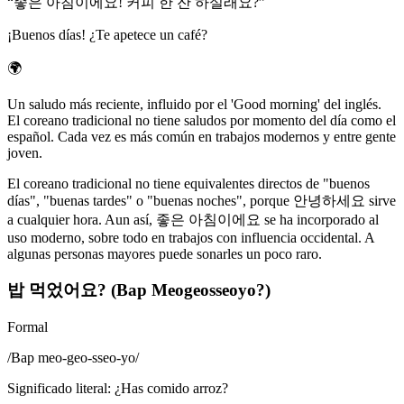
“
좋은 아침이에요! 커피 한 잔 하실래요?
”
¡Buenos días! ¿Te apetece un café?
🌍
Un saludo más reciente, influido por el 'Good morning' del inglés.
El coreano tradicional no tiene saludos por momento del día como el
español. Cada vez es más común en trabajos modernos y entre gente
joven.
El coreano tradicional no tiene equivalentes directos de "buenos
días", "buenas tardes" o "buenas noches", porque 안녕하세요 sirve
a cualquier hora. Aun así, 좋은 아침이에요 se ha incorporado al
uso moderno, sobre todo en trabajos con influencia occidental. A
algunas personas mayores puede sonarles un poco raro.
밥 먹었어요? (Bap Meogeosseoyo?)
Formal
/
Bap meo-geo-sseo-yo
/
Significado literal
:
¿Has comido arroz?