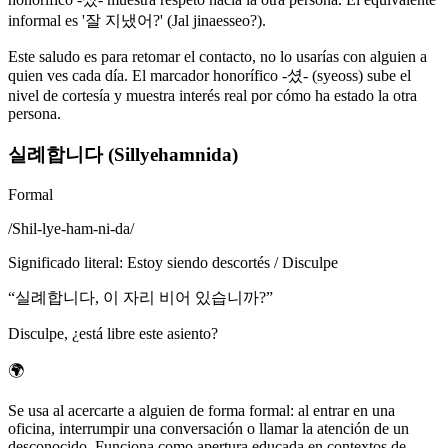
informal es '잘 지냈어?' (Jal jinaesseo?).
Este saludo es para retomar el contacto, no lo usarías con alguien a
quien ves cada día. El marcador honorífico -셨- (syeoss) sube el
nivel de cortesía y muestra interés real por cómo ha estado la otra
persona.
실례합니다 (Sillyehamnida)
Formal
/
Shil-lye-ham-ni-da
/
Significado literal
:
Estoy siendo descortés / Disculpe
“
실례합니다, 이 자리 비어 있습니까?
”
Disculpe, ¿está libre este asiento?
🌍
Se usa al acercarte a alguien de forma formal: al entrar en una
oficina, interrumpir una conversación o llamar la atención de un
desconocido. Funciona como apertura educada en contextos de