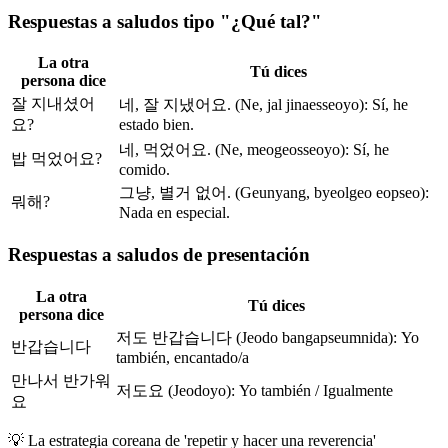
Respuestas a saludos tipo "¿Qué tal?"
La otra
Tú dices
persona dice
잘 지내셨어
네, 잘 지냈어요. (Ne, jal jinaesseoyo): Sí, he
요?
estado bien.
네, 먹었어요. (Ne, meogeosseoyo): Sí, he
밥 먹었어요?
comido.
그냥, 별거 없어. (Geunyang, byeolgeo eopseo):
뭐해?
Nada en especial.
Respuestas a saludos de presentación
La otra
Tú dices
persona dice
저도 반갑습니다 (Jeodo bangapseumnida): Yo
반갑습니다
también, encantado/a
만나서 반가워
저도요 (Jeodoyo): Yo también / Igualmente
요
💡
La estrategia coreana de 'repetir y hacer una reverencia'