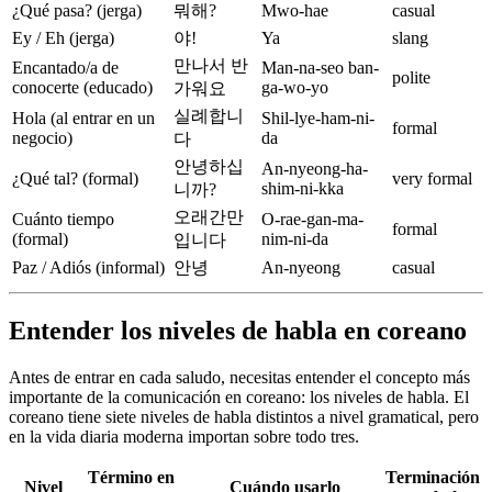
¿Qué pasa? (jerga)
뭐해?
Mwo-hae
casual
Ey / Eh (jerga)
야!
Ya
slang
만나서 반
Encantado/a de
Man-na-seo ban-
polite
conocerte (educado)
ga-wo-yo
가워요
실례합니
Hola (al entrar en un
Shil-lye-ham-ni-
formal
negocio)
da
다
안녕하십
An-nyeong-ha-
¿Qué tal? (formal)
very formal
shim-ni-kka
니까?
오래간만
Cuánto tiempo
O-rae-gan-ma-
formal
(formal)
nim-ni-da
입니다
Paz / Adiós (informal)
안녕
An-nyeong
casual
Entender los niveles de habla en coreano
Antes de entrar en cada saludo, necesitas entender el concepto más
importante de la comunicación en coreano: los niveles de habla. El
coreano tiene siete niveles de habla distintos a nivel gramatical, pero
en la vida diaria moderna importan sobre todo tres.
Término en
Terminación
Nivel
Cuándo usarlo