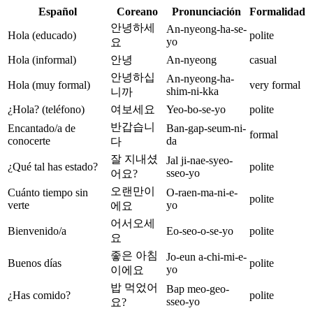
Español
Coreano
Pronunciación
Formalidad
안녕하세
An-nyeong-ha-se-
Hola (educado)
polite
yo
요
Hola (informal)
안녕
An-nyeong
casual
안녕하십
An-nyeong-ha-
Hola (muy formal)
very formal
shim-ni-kka
니까
¿Hola? (teléfono)
여보세요
Yeo-bo-se-yo
polite
반갑습니
Encantado/a de
Ban-gap-seum-ni-
formal
conocerte
da
다
잘 지내셨
Jal ji-nae-syeo-
¿Qué tal has estado?
polite
sseo-yo
어요?
오랜만이
Cuánto tiempo sin
O-raen-ma-ni-e-
polite
verte
yo
에요
어서오세
Bienvenido/a
Eo-seo-o-se-yo
polite
요
좋은 아침
Jo-eun a-chi-mi-e-
Buenos días
polite
yo
이에요
밥 먹었어
Bap meo-geo-
¿Has comido?
polite
sseo-yo
요?