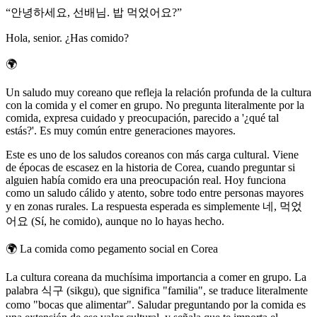
“
안녕하세요, 선배님. 밥 먹었어요?
”
Hola, senior. ¿Has comido?
🌍
Un saludo muy coreano que refleja la relación profunda de la cultura
con la comida y el comer en grupo. No pregunta literalmente por la
comida, expresa cuidado y preocupación, parecido a '¿qué tal
estás?'. Es muy común entre generaciones mayores.
Este es uno de los saludos coreanos con más carga cultural. Viene
de épocas de escasez en la historia de Corea, cuando preguntar si
alguien había comido era una preocupación real. Hoy funciona
como un saludo cálido y atento, sobre todo entre personas mayores
y en zonas rurales. La respuesta esperada es simplemente 네, 먹었
어요 (Sí, he comido), aunque no lo hayas hecho.
🌍
La comida como pegamento social en Corea
La cultura coreana da muchísima importancia a comer en grupo. La
palabra 식구 (sikgu), que significa "familia", se traduce literalmente
como "bocas que alimentar". Saludar preguntando por la comida es