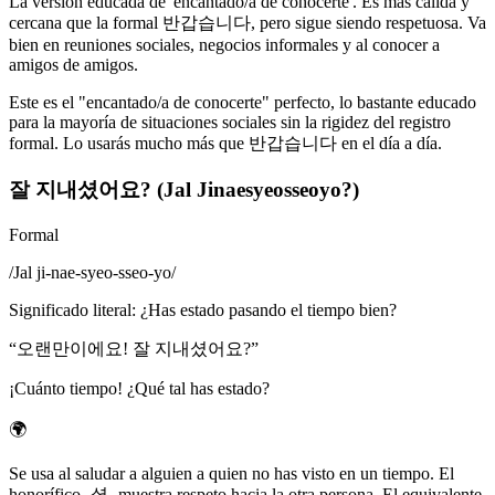
La versión educada de 'encantado/a de conocerte'. Es más cálida y
cercana que la formal 반갑습니다, pero sigue siendo respetuosa. Va
bien en reuniones sociales, negocios informales y al conocer a
amigos de amigos.
Este es el "encantado/a de conocerte" perfecto, lo bastante educado
para la mayoría de situaciones sociales sin la rigidez del registro
formal. Lo usarás mucho más que 반갑습니다 en el día a día.
잘 지내셨어요? (Jal Jinaesyeosseoyo?)
Formal
/
Jal ji-nae-syeo-sseo-yo
/
Significado literal
:
¿Has estado pasando el tiempo bien?
“
오랜만이에요! 잘 지내셨어요?
”
¡Cuánto tiempo! ¿Qué tal has estado?
🌍
Se usa al saludar a alguien a quien no has visto en un tiempo. El
honorífico -셨- muestra respeto hacia la otra persona. El equivalente