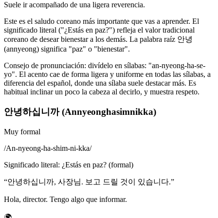
Suele ir acompañado de una ligera reverencia.
Este es el saludo coreano más importante que vas a aprender. El
significado literal ("¿Estás en paz?") refleja el valor tradicional
coreano de desear bienestar a los demás. La palabra raíz 안녕
(annyeong) significa "paz" o "bienestar".
Consejo de pronunciación: divídelo en sílabas: "an-nyeong-ha-se-
yo". El acento cae de forma ligera y uniforme en todas las sílabas, a
diferencia del español, donde una sílaba suele destacar más. Es
habitual inclinar un poco la cabeza al decirlo, y muestra respeto.
안녕하십니까 (Annyeonghasimnikka)
Muy formal
/
An-nyeong-ha-shim-ni-kka
/
Significado literal
:
¿Estás en paz? (formal)
“
안녕하십니까, 사장님. 보고 드릴 것이 있습니다.
”
Hola, director. Tengo algo que informar.
🌍