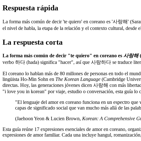
Respuesta rápida
La forma más común de decir 'te quiero' en coreano es '사랑해' (Sara
el nivel de habla, la etapa de la relación y el contexto cultural, de
La respuesta corta
La forma más común de decir "te quiero" en coreano es
사랑해
(
verbo 하다 (hada) significa "hacer", así que 사랑하다 se traduce lite
El coreano lo hablan más de 80 millones de personas en todo el mund
lingüista Ho-Min Sohn en
The Korean Language
(Cambridge Universit
directas. Hoy, las generaciones jóvenes dicen 사랑해 con más libertad, 
"i love you in korean" por viaje, estudio o conversación, esta guía lo 
"El lenguaje del amor en coreano funciona en un espectro que va
capas de significado social que van mucho más allá de las palab
(Jaehoon Yeon & Lucien Brown,
Korean: A Comprehensive 
Esta guía reúne 17 expresiones esenciales de amor en coreano, organiza
expresiones de amor familiar. Cada una incluye hangul, romanización,