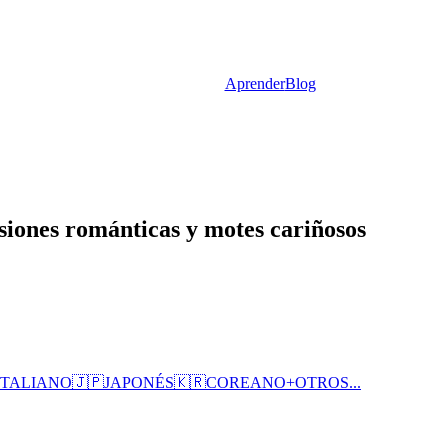
Aprender
Blog
siones románticas y motes cariñosos
ITALIANO
🇯🇵
JAPONÉS
🇰🇷
COREANO
+
OTROS...