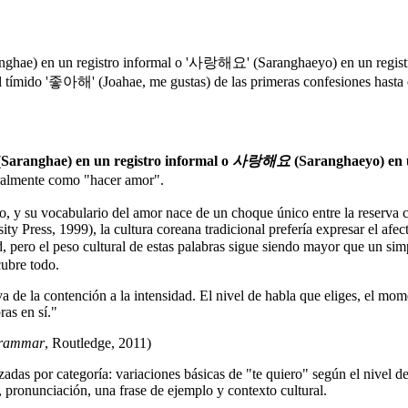
nghae) en un registro informal o '사랑해요' (Saranghaeyo) en un regist
sde el tímido '좋아해' (Joahae, me gustas) de las primeras confesiones has
Saranghae) en un registro informal o
사랑해요
(Saranghaeyo) en u
ralmente como "hacer amor".
o, y su vocabulario del amor nace de un choque único entre la reserva
y Press, 1999), la cultura coreana tradicional prefería expresar el afect
pero el peso cultural de estas palabras sigue siendo mayor que un simpl
cubre todo.
 de la contención a la intensidad. El nivel de habla que eliges, el mom
ras en sí."
Grammar
, Routledge, 2011)
das por categoría: variaciones básicas de "te quiero" según el nivel de
 pronunciación, una frase de ejemplo y contexto cultural.