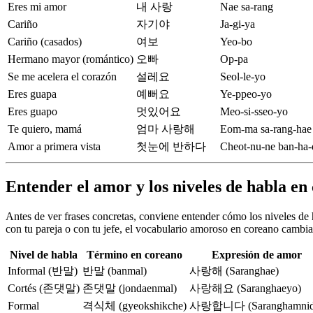
Eres mi amor
내 사랑
Nae sa-rang
Cariño
자기야
Ja-gi-ya
Cariño (casados)
여보
Yeo-bo
Hermano mayor (romántico)
오빠
Op-pa
Se me acelera el corazón
설레요
Seol-le-yo
Eres guapa
예뻐요
Ye-ppeo-yo
Eres guapo
멋있어요
Meo-si-sseo-yo
Te quiero, mamá
엄마 사랑해
Eom-ma sa-rang-hae
Amor a primera vista
첫눈에 반하다
Cheot-nu-ne ban-ha-
Entender el amor y los niveles de habla en
Antes de ver frases concretas, conviene entender cómo los niveles de
con tu pareja o con tu jefe, el vocabulario amoroso en coreano cambi
Nivel de habla
Término en coreano
Expresión de amor
Informal (반말)
반말 (banmal)
사랑해 (Saranghae)
Cortés (존댓말)
존댓말 (jondaenmal)
사랑해요 (Saranghaeyo)
Formal
격식체 (gyeokshikche)
사랑합니다 (Saranghamnid