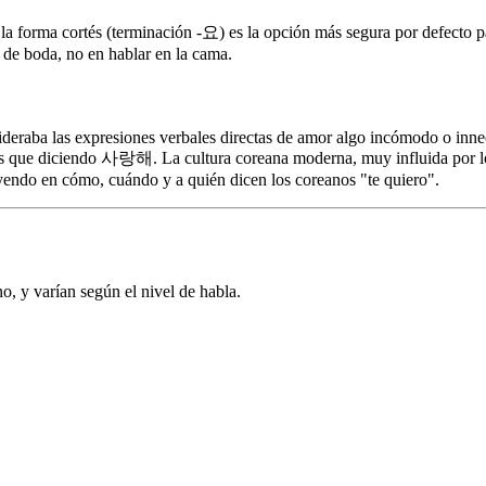
orma cortés (terminación -요) es la opción más segura por defecto pa
 de boda, no en hablar en la cama.
nsideraba las expresiones verbales directas de amor algo incómodo o in
ás que diciendo 사랑해. La cultura coreana moderna, muy influida por l
luyendo en cómo, cuándo y a quién dicen los coreanos "te quiero".
o, y varían según el nivel de habla.