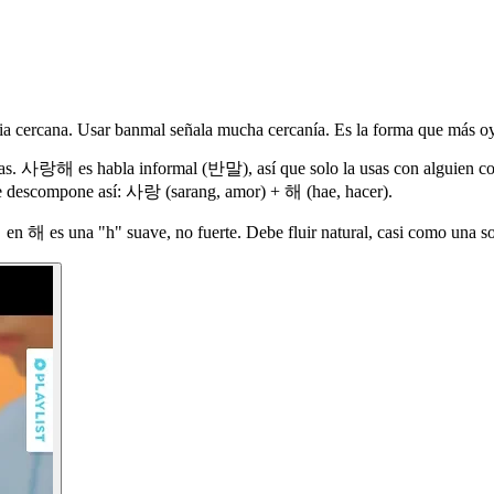
milia cercana. Usar banmal señala mucha cercanía. Es la forma que más 
mas. 사랑해 es habla informal (반말), así que solo la usas con alguien co
se descompone así: 사랑 (sarang, amor) + 해 (hae, hacer).
 en 해 es una "h" suave, no fuerte. Debe fluir natural, casi como una s