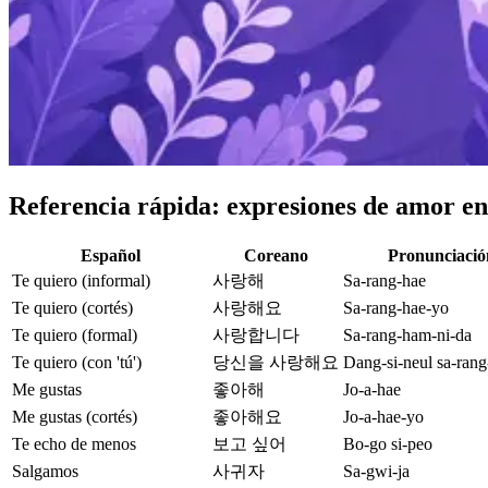
Referencia rápida: expresiones de amor en
Español
Coreano
Pronunciació
Te quiero (informal)
사랑해
Sa-rang-hae
Te quiero (cortés)
사랑해요
Sa-rang-hae-yo
Te quiero (formal)
사랑합니다
Sa-rang-ham-ni-da
Te quiero (con 'tú')
당신을 사랑해요
Dang-si-neul sa-ran
Me gustas
좋아해
Jo-a-hae
Me gustas (cortés)
좋아해요
Jo-a-hae-yo
Te echo de menos
보고 싶어
Bo-go si-peo
Salgamos
사귀자
Sa-gwi-ja