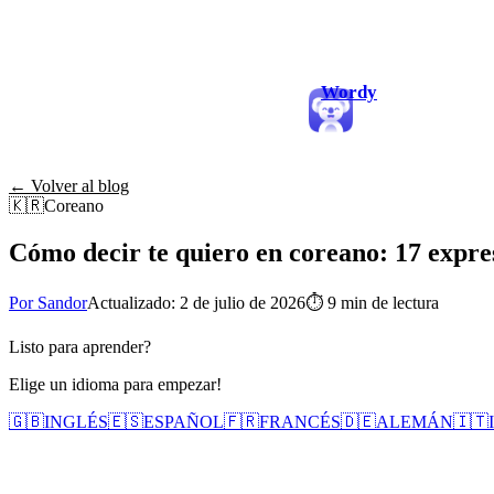
Wordy
← Volver al blog
🇰🇷
Coreano
Cómo decir te quiero en coreano: 17 expre
Por Sandor
Actualizado: 2 de julio de 2026
⏱
9 min de lectura
Listo para aprender?
Elige un idioma para empezar!
🇬🇧
INGLÉS
🇪🇸
ESPAÑOL
🇫🇷
FRANCÉS
🇩🇪
ALEMÁN
🇮🇹