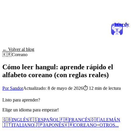
Wordy
← Volver al blog
🇰🇷
Coreano
Cómo leer hangul: aprende rápido el
alfabeto coreano (con reglas reales)
Por Sandor
Actualizado: 8 de mayo de 2026
⏱
12 min de lectura
Listo para aprender?
Elige un idioma para empezar!
🇬🇧
INGLÉS
🇪🇸
ESPAÑOL
🇫🇷
FRANCÉS
🇩🇪
ALEMÁN
🇮🇹
ITALIANO
🇯🇵
JAPONÉS
🇰🇷
COREANO
+
OTROS...