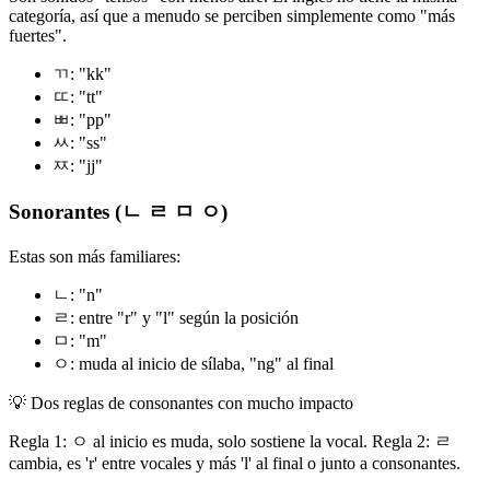
categoría, así que a menudo se perciben simplemente como "más
fuertes".
ㄲ: "kk"
ㄸ: "tt"
ㅃ: "pp"
ㅆ: "ss"
ㅉ: "jj"
Sonorantes (ㄴ ㄹ ㅁ ㅇ)
Estas son más familiares:
ㄴ: "n"
ㄹ: entre "r" y "l" según la posición
ㅁ: "m"
ㅇ: muda al inicio de sílaba, "ng" al final
💡
Dos reglas de consonantes con mucho impacto
Regla 1: ㅇ al inicio es muda, solo sostiene la vocal. Regla 2: ㄹ
cambia, es 'r' entre vocales y más 'l' al final o junto a consonantes.