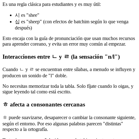
Es una regla clásica para estudiantes y es muy útil:
시 es "shee"
십 es "sheep" (con efectos de batchim según lo que venga
después)
Esto encaja con la guía de pronunciación que usan muchos recursos
para aprender coreano, y evita un error muy común al empezar.
Interacciones entre ㄴ y ㄹ (la sensación "n/l")
Cuando ㄴ y ㄹ se encuentran entre sílabas, a menudo se influyen y
producen un sonido de "l" doble.
No necesitas memorizar toda la tabla. Solo fíjate cuando lo oigas, y
sigue leyendo tal como está escrito.
ㅎ afecta a consonantes cercanas
ㅎ puede suavizarse, desaparecer o cambiar la consonante siguiente,
según el entorno. Por eso algunas palabras parecen "distintas"
respecto a la ortografía.