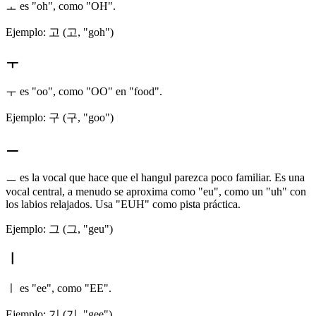
ㅗ es "oh", como "OH".
Ejemplo: 고 (고, "goh")
ㅜ
ㅜ es "oo", como "OO" en "food".
Ejemplo: 구 (구, "goo")
ㅡ
ㅡ es la vocal que hace que el hangul parezca poco familiar. Es una
vocal central, a menudo se aproxima como "eu", como un "uh" con
los labios relajados. Usa "EUH" como pista práctica.
Ejemplo: 그 (그, "geu")
ㅣ
ㅣ es "ee", como "EE".
Ejemplo: 기 (기, "gee")