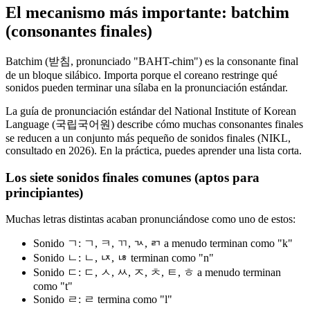
El mecanismo más importante: batchim
(consonantes finales)
Batchim (받침, pronunciado "BAHT-chim") es la consonante final
de un bloque silábico. Importa porque el coreano restringe qué
sonidos pueden terminar una sílaba en la pronunciación estándar.
La guía de pronunciación estándar del National Institute of Korean
Language (국립국어원) describe cómo muchas consonantes finales
se reducen a un conjunto más pequeño de sonidos finales (NIKL,
consultado en 2026). En la práctica, puedes aprender una lista corta.
Los siete sonidos finales comunes (aptos para
principiantes)
Muchas letras distintas acaban pronunciándose como uno de estos:
Sonido ㄱ: ㄱ, ㅋ, ㄲ, ㄳ, ㄺ a menudo terminan como "k"
Sonido ㄴ: ㄴ, ㄵ, ㄶ terminan como "n"
Sonido ㄷ: ㄷ, ㅅ, ㅆ, ㅈ, ㅊ, ㅌ, ㅎ a menudo terminan
como "t"
Sonido ㄹ: ㄹ termina como "l"