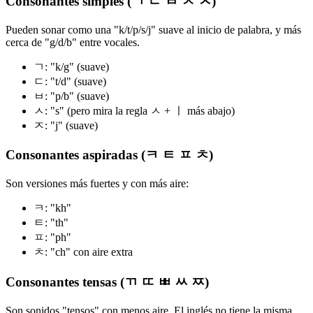
Consonantes simples (ㄱ ㄷ ㅂ ㅅ ㅈ)
Pueden sonar como una "k/t/p/s/j" suave al inicio de palabra, y más
cerca de "g/d/b" entre vocales.
ㄱ: "k/g" (suave)
ㄷ: "t/d" (suave)
ㅂ: "p/b" (suave)
ㅅ: "s" (pero mira la regla ㅅ + ㅣ más abajo)
ㅈ: "j" (suave)
Consonantes aspiradas (ㅋ ㅌ ㅍ ㅊ)
Son versiones más fuertes y con más aire:
ㅋ: "kh"
ㅌ: "th"
ㅍ: "ph"
ㅊ: "ch" con aire extra
Consonantes tensas (ㄲ ㄸ ㅃ ㅆ ㅉ)
Son sonidos "tensos" con menos aire. El inglés no tiene la misma