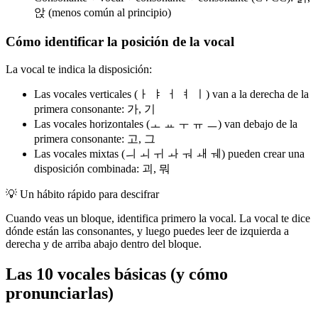
앉 (menos común al principio)
Cómo identificar la posición de la vocal
La vocal te indica la disposición:
Las vocales verticales (ㅏ ㅑ ㅓ ㅕ ㅣ) van a la derecha de la
primera consonante: 가, 기
Las vocales horizontales (ㅗ ㅛ ㅜ ㅠ ㅡ) van debajo de la
primera consonante: 고, 그
Las vocales mixtas (ㅢ ㅚ ㅟ ㅘ ㅝ ㅙ ㅞ) pueden crear una
disposición combinada: 괴, 뭐
💡
Un hábito rápido para descifrar
Cuando veas un bloque, identifica primero la vocal. La vocal te dice
dónde están las consonantes, y luego puedes leer de izquierda a
derecha y de arriba abajo dentro del bloque.
Las 10 vocales básicas (y cómo
pronunciarlas)