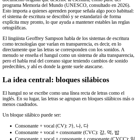
programa Memoria del Mundo (UNESCO, consultado en 2026).
Esto importa a quienes aprenden porque señala algo poco habitual:
el sistema de escritura se describió y se estandarizó de forma
explícita muy pronto, lo que ayuda a mantener estables las reglas
ortográficas.
El lingüista Geoffrey Sampson habla de los sistemas de escritura
como tecnologías que varían en transparencia, es decir, en lo
directamente que las letras se corresponden con los sonidos. A
menudo se enseña el hangul como un sistema de alta transparencia,
pero el habla real del coreano sigue teniendo cambios de sonido
predecibles, y ahí es donde la gente suele atascarse.
La idea central: bloques silábicos
El hangul no se escribe como una línea recta de letras como el
inglés. En su lugar, las letras se agrupan en bloques silábicos más o
menos cuadrados.
Un bloque silábico puede ser:
Consonante + vocal (CV): 가, 나, 다
Consonante + vocal + consonante (CVC): 강, 먹, 밥
Consonante + vocal + consonante + consonante (CVCC): 읽,