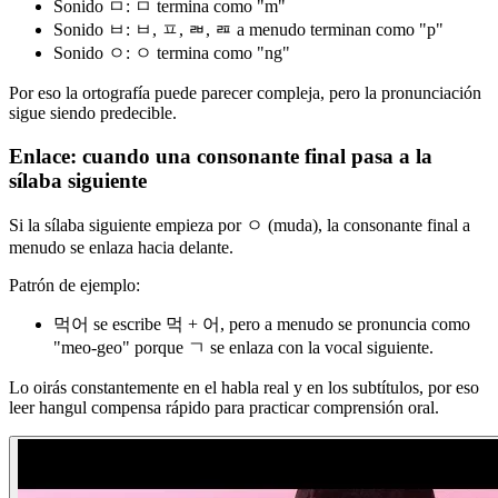
Sonido ㅁ: ㅁ termina como "m"
Sonido ㅂ: ㅂ, ㅍ, ㄼ, ㄿ a menudo terminan como "p"
Sonido ㅇ: ㅇ termina como "ng"
Por eso la ortografía puede parecer compleja, pero la pronunciación
sigue siendo predecible.
Enlace: cuando una consonante final pasa a la
sílaba siguiente
Si la sílaba siguiente empieza por ㅇ (muda), la consonante final a
menudo se enlaza hacia delante.
Patrón de ejemplo:
먹어 se escribe 먹 + 어, pero a menudo se pronuncia como
"meo-geo" porque ㄱ se enlaza con la vocal siguiente.
Lo oirás constantemente en el habla real y en los subtítulos, por eso
leer hangul compensa rápido para practicar comprensión oral.