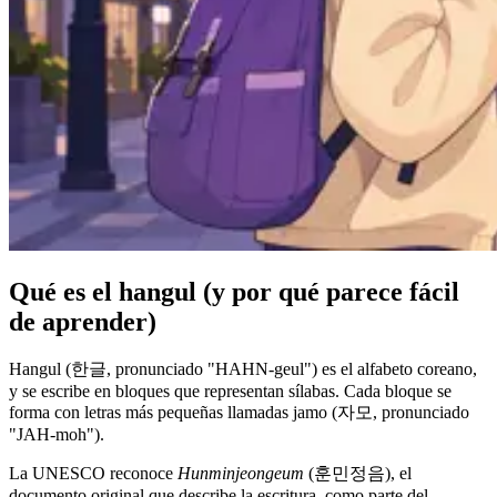
Qué es el hangul (y por qué parece fácil
de aprender)
Hangul (한글, pronunciado "HAHN-geul") es el alfabeto coreano,
y se escribe en bloques que representan sílabas. Cada bloque se
forma con letras más pequeñas llamadas jamo (자모, pronunciado
"JAH-moh").
La UNESCO reconoce
Hunminjeongeum
(훈민정음), el
documento original que describe la escritura, como parte del