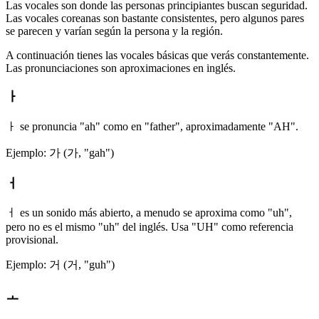
Las vocales son donde las personas principiantes buscan seguridad.
Las vocales coreanas son bastante consistentes, pero algunos pares
se parecen y varían según la persona y la región.
A continuación tienes las vocales básicas que verás constantemente.
Las pronunciaciones son aproximaciones en inglés.
ㅏ
ㅏ se pronuncia "ah" como en "father", aproximadamente "AH".
Ejemplo: 가 (가, "gah")
ㅓ
ㅓ es un sonido más abierto, a menudo se aproxima como "uh",
pero no es el mismo "uh" del inglés. Usa "UH" como referencia
provisional.
Ejemplo: 거 (거, "guh")
ㅗ