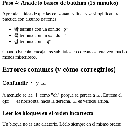
Paso 4: Añade lo básico de batchim (15 minutos)
Aprende la idea de que las consonantes finales se simplifican, y
practica con algunos patrones:
밥 termina con un sonido "p"
꽃 termina con un sonido "t"
강 termina con "ng"
Cuando batchim encaja, los subtítulos en coreano se vuelven mucho
menos misteriosos.
Errores comunes (y cómo corregirlos)
Confundir ㅓ y ㅗ
A menudo se lee ㅓ como "oh" porque se parece a ㅗ. Entrena el
ojo: ㅓ es horizontal hacia la derecha, ㅗ es vertical arriba.
Leer los bloques en el orden incorrecto
Un bloque no es arte aleatorio. Léelo siempre en el mismo orden: