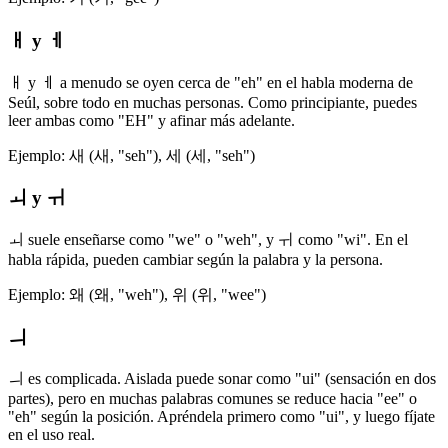
ㅐ y ㅔ
ㅐ y ㅔ a menudo se oyen cerca de "eh" en el habla moderna de
Seúl, sobre todo en muchas personas. Como principiante, puedes
leer ambas como "EH" y afinar más adelante.
Ejemplo: 새 (새, "seh"), 세 (세, "seh")
ㅚ y ㅟ
ㅚ suele enseñarse como "we" o "weh", y ㅟ como "wi". En el
habla rápida, pueden cambiar según la palabra y la persona.
Ejemplo: 왜 (왜, "weh"), 위 (위, "wee")
ㅢ
ㅢ es complicada. Aislada puede sonar como "ui" (sensación en dos
partes), pero en muchas palabras comunes se reduce hacia "ee" o
"eh" según la posición. Apréndela primero como "ui", y luego fíjate
en el uso real.