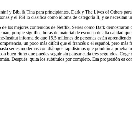
in! y Bibi & Tina para principiantes, Dark y The Lives of Others para 
as y el FSI lo clasifica como idioma de categoría II, y se necesitan u
no de los mejores contenidos de Netflix. Series como Dark demostraron
emán, porque significa horas de material de escucha de alta calidad qu
e-Institut informa de que 15,5 millones de personas están aprendiendo
ompetencia, un poco más difícil que el francés o el español, pero más fáci
es hasta series modernas con diálogos rapidísimos que pondrán a prueba t
y con buen ritmo que puedes seguir sin pausar cada tres segundos. Coge
emán. Después, quita los subtítulos por completo. Esa progresión es co