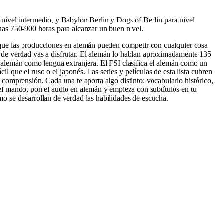
nivel intermedio, y Babylon Berlin y Dogs of Berlin para nivel
nas 750-900 horas para alcanzar un buen nivel.
 que las producciones en alemán pueden competir con cualquier cosa
e de verdad vas a disfrutar. El alemán lo hablan aproximadamente 135
 alemán como lengua extranjera. El FSI clasifica el alemán como un
l que el ruso o el japonés. Las series y películas de esta lista cubren
u comprensión. Cada una te aporta algo distinto: vocabulario histórico,
 el mando, pon el audio en alemán y empieza con subtítulos en tu
mo se desarrollan de verdad las habilidades de escucha.