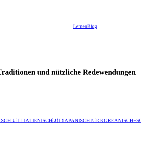
Lernen
Blog
 Traditionen und nützliche Redewendungen
TSCH
🇮🇹
ITALIENISCH
🇯🇵
JAPANISCH
🇰🇷
KOREANISCH
+
S