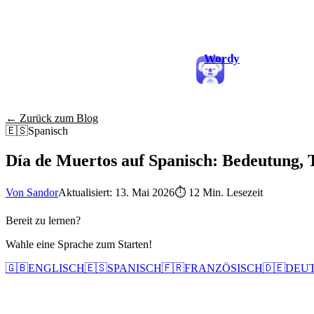
Wordy
← Zurück zum Blog
🇪🇸
Spanisch
Día de Muertos auf Spanisch: Bedeutung,
Von Sandor
Aktualisiert: 13. Mai 2026
⏱
12 Min. Lesezeit
Bereit zu lernen?
Wahle eine Sprache zum Starten!
🇬🇧
ENGLISCH
🇪🇸
SPANISCH
🇫🇷
FRANZÖSISCH
🇩🇪
DEU