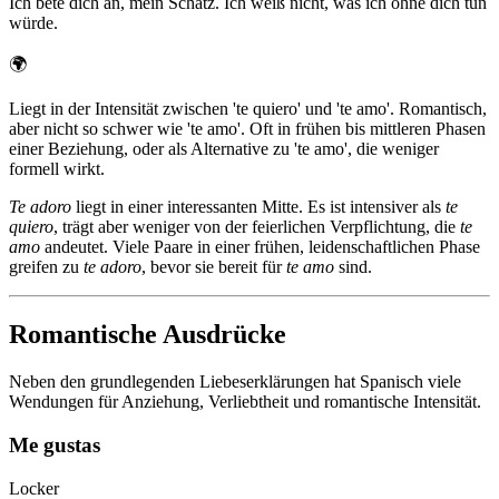
Ich bete dich an, mein Schatz. Ich weiß nicht, was ich ohne dich tun
würde.
🌍
Liegt in der Intensität zwischen 'te quiero' und 'te amo'. Romantisch,
aber nicht so schwer wie 'te amo'. Oft in frühen bis mittleren Phasen
einer Beziehung, oder als Alternative zu 'te amo', die weniger
formell wirkt.
Te adoro
liegt in einer interessanten Mitte. Es ist intensiver als
te
quiero
, trägt aber weniger von der feierlichen Verpflichtung, die
te
amo
andeutet. Viele Paare in einer frühen, leidenschaftlichen Phase
greifen zu
te adoro
, bevor sie bereit für
te amo
sind.
Romantische Ausdrücke
Neben den grundlegenden Liebeserklärungen hat Spanisch viele
Wendungen für Anziehung, Verliebtheit und romantische Intensität.
Me gustas
Locker