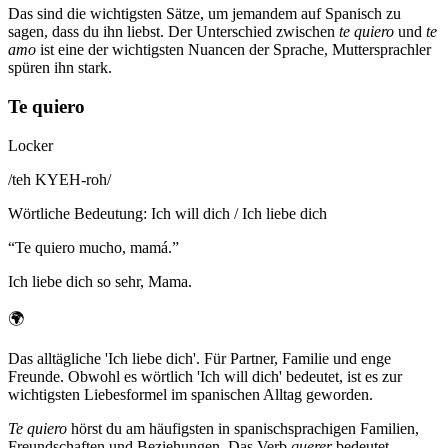
Das sind die wichtigsten Sätze, um jemandem auf Spanisch zu
sagen, dass du ihn liebst. Der Unterschied zwischen
te quiero
und
te
amo
ist eine der wichtigsten Nuancen der Sprache, Muttersprachler
spüren ihn stark.
Te quiero
Locker
/
teh KYEH-roh
/
Wörtliche Bedeutung
:
Ich will dich / Ich liebe dich
“
Te quiero mucho, mamá.
”
Ich liebe dich so sehr, Mama.
🌍
Das alltägliche 'Ich liebe dich'. Für Partner, Familie und enge
Freunde. Obwohl es wörtlich 'Ich will dich' bedeutet, ist es zur
wichtigsten Liebesformel im spanischen Alltag geworden.
Te quiero
hörst du am häufigsten in spanischsprachigen Familien,
Freundschaften und Beziehungen. Das Verb
querer
bedeutet