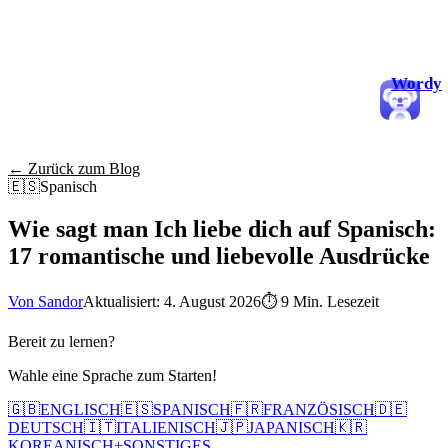
Wordy
← Zurück zum Blog
🇪🇸
Spanisch
Wie sagt man Ich liebe dich auf Spanisch:
17 romantische und liebevolle Ausdrücke
Von Sandor
Aktualisiert: 4. August 2026
⏱
9 Min. Lesezeit
Bereit zu lernen?
Wahle eine Sprache zum Starten!
🇬🇧
ENGLISCH
🇪🇸
SPANISCH
🇫🇷
FRANZÖSISCH
🇩🇪
DEUTSCH
🇮🇹
ITALIENISCH
🇯🇵
JAPANISCH
🇰🇷
KOREANISCH
+
SONSTIGES...