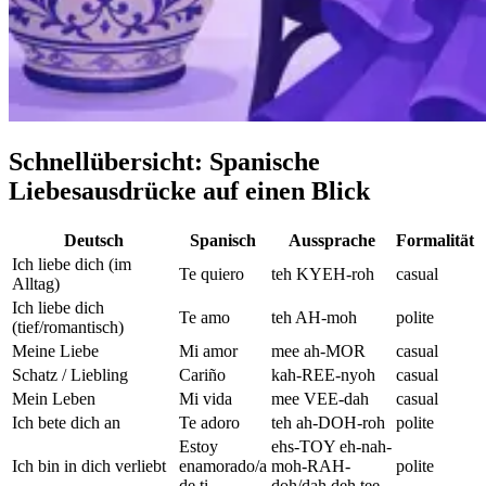
Schnellübersicht: Spanische
Liebesausdrücke auf einen Blick
Deutsch
Spanisch
Aussprache
Formalität
Ich liebe dich (im
Te quiero
teh KYEH-roh
casual
Alltag)
Ich liebe dich
Te amo
teh AH-moh
polite
(tief/romantisch)
Meine Liebe
Mi amor
mee ah-MOR
casual
Schatz / Liebling
Cariño
kah-REE-nyoh
casual
Mein Leben
Mi vida
mee VEE-dah
casual
Ich bete dich an
Te adoro
teh ah-DOH-roh
polite
Estoy
ehs-TOY eh-nah-
Ich bin in dich verliebt
enamorado/a
moh-RAH-
polite
de ti
doh/dah deh tee