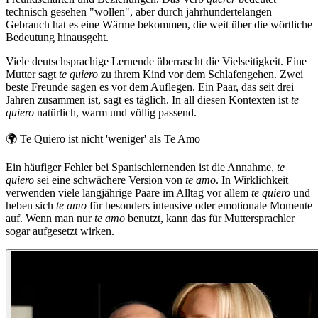
technisch gesehen "wollen", aber durch jahrhundertelangen
Gebrauch hat es eine Wärme bekommen, die weit über die wörtliche
Bedeutung hinausgeht.
Viele deutschsprachige Lernende überrascht die Vielseitigkeit. Eine
Mutter sagt
te quiero
zu ihrem Kind vor dem Schlafengehen. Zwei
beste Freunde sagen es vor dem Auflegen. Ein Paar, das seit drei
Jahren zusammen ist, sagt es täglich. In all diesen Kontexten ist
te
quiero
natürlich, warm und völlig passend.
🌍
Te Quiero ist nicht 'weniger' als Te Amo
Ein häufiger Fehler bei Spanischlernenden ist die Annahme,
te
quiero
sei eine schwächere Version von
te amo
. In Wirklichkeit
verwenden viele langjährige Paare im Alltag vor allem
te quiero
und
heben sich
te amo
für besonders intensive oder emotionale Momente
auf. Wenn man nur
te amo
benutzt, kann das für Muttersprachler
sogar aufgesetzt wirken.