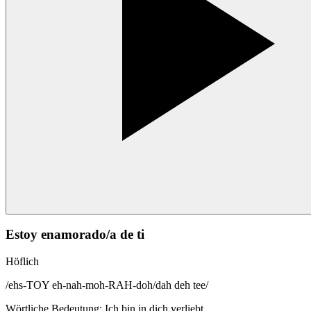
Estoy enamorado/a de ti
Höflich
/
ehs-TOY eh-nah-moh-RAH-doh/dah deh tee
/
Wörtliche Bedeutung
:
Ich bin in dich verliebt