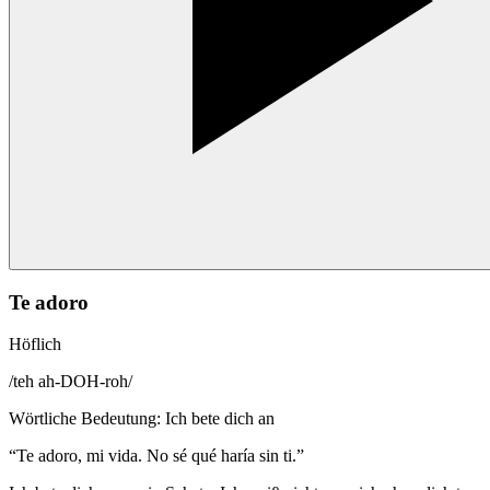
Te adoro
Höflich
/
teh ah-DOH-roh
/
Wörtliche Bedeutung
:
Ich bete dich an
“
Te adoro, mi vida. No sé qué haría sin ti.
”