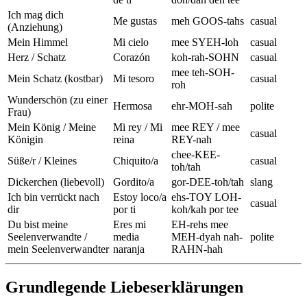
Ich mag dich
Me gustas
meh GOOS-tahs
casual
(Anziehung)
Mein Himmel
Mi cielo
mee SYEH-loh
casual
Herz / Schatz
Corazón
koh-rah-SOHN
casual
mee teh-SOH-
Mein Schatz (kostbar)
Mi tesoro
casual
roh
Wunderschön (zu einer
Hermosa
ehr-MOH-sah
polite
Frau)
Mein König / Meine
Mi rey / Mi
mee REY / mee
casual
Königin
reina
REY-nah
chee-KEE-
Süße/r / Kleines
Chiquito/a
casual
toh/tah
Dickerchen (liebevoll)
Gordito/a
gor-DEE-toh/tah
slang
Ich bin verrückt nach
Estoy loco/a
ehs-TOY LOH-
casual
dir
por ti
koh/kah por tee
Du bist meine
Eres mi
EH-rehs mee
Seelenverwandte /
media
MEH-dyah nah-
polite
mein Seelenverwandter
naranja
RAHN-hah
Grundlegende Liebeserklärungen