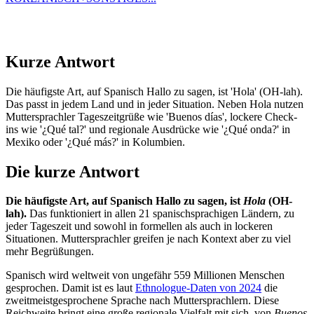
Kurze Antwort
Die häufigste Art, auf Spanisch Hallo zu sagen, ist 'Hola' (OH-lah).
Das passt in jedem Land und in jeder Situation. Neben Hola nutzen
Muttersprachler Tageszeitgrüße wie 'Buenos días', lockere Check-
ins wie '¿Qué tal?' und regionale Ausdrücke wie '¿Qué onda?' in
Mexiko oder '¿Qué más?' in Kolumbien.
Die kurze Antwort
Die häufigste Art, auf Spanisch Hallo zu sagen, ist
Hola
(OH-
lah).
Das funktioniert in allen 21 spanischsprachigen Ländern, zu
jeder Tageszeit und sowohl in formellen als auch in lockeren
Situationen. Muttersprachler greifen je nach Kontext aber zu viel
mehr Begrüßungen.
Spanisch wird weltweit von ungefähr 559 Millionen Menschen
gesprochen. Damit ist es laut
Ethnologue-Daten von 2024
die
zweitmeistgesprochene Sprache nach Muttersprachlern. Diese
Reichweite bringt eine große regionale Vielfalt mit sich, von
Buenos