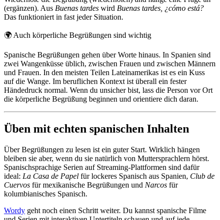
(ergänzen). Aus
Buenas tardes
wird
Buenas tardes, ¿cómo está?
Das funktioniert in fast jeder Situation.
🌍
Auch körperliche Begrüßungen sind wichtig
Spanische Begrüßungen gehen über Worte hinaus. In Spanien sind
zwei Wangenküsse üblich, zwischen Frauen und zwischen Männern
und Frauen. In den meisten Teilen Lateinamerikas ist es ein Kuss
auf die Wange. Im beruflichen Kontext ist überall ein fester
Händedruck normal. Wenn du unsicher bist, lass die Person vor Ort
die körperliche Begrüßung beginnen und orientiere dich daran.
Üben mit echten spanischen Inhalten
Über Begrüßungen zu lesen ist ein guter Start. Wirklich hängen
bleiben sie aber, wenn du sie natürlich von Muttersprachlern hörst.
Spanischsprachige Serien auf Streaming-Plattformen sind dafür
ideal:
La Casa de Papel
für lockeres Spanisch aus Spanien,
Club de
Cuervos
für mexikanische Begrüßungen und
Narcos
für
kolumbianisches Spanisch.
Wordy
geht noch einen Schritt weiter. Du kannst spanische Filme
und Serien mit interaktiven Untertiteln schauen und auf jede