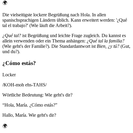
🌍
Die vielseitigste lockere Begrüßung nach Hola. In allen
spanischsprachigen Ländern üblich. Kann erweitert werden: '¿Qué
tal el trabajo?' (Wie läuft die Arbeit?).
¿Qué tal?
ist Begrüßung und leichte Frage zugleich. Du kannst es
allein verwenden oder ein Thema anhängen:
¿Qué tal la familia?
(Wie geht's der Familie?). Die Standardantwort ist
Bien, ¿y tú?
(Gut,
und du?).
¿Cómo estás?
Locker
/
KOH-moh ehs-TAHS
/
Wörtliche Bedeutung
:
Wie geht's dir?
“
Hola, María. ¿Cómo estás?
”
Hallo, María. Wie geht's dir?
🌍