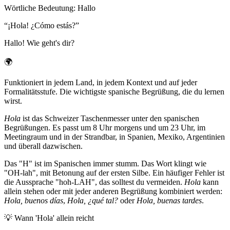
Wörtliche Bedeutung
:
Hallo
“
¡Hola! ¿Cómo estás?
”
Hallo! Wie geht's dir?
🌍
Funktioniert in jedem Land, in jedem Kontext und auf jeder
Formalitätsstufe. Die wichtigste spanische Begrüßung, die du lernen
wirst.
Hola
ist das Schweizer Taschenmesser unter den spanischen
Begrüßungen. Es passt um 8 Uhr morgens und um 23 Uhr, im
Meetingraum und in der Strandbar, in Spanien, Mexiko, Argentinien
und überall dazwischen.
Das "H" ist im Spanischen immer stumm. Das Wort klingt wie
"OH-lah", mit Betonung auf der ersten Silbe. Ein häufiger Fehler ist
die Aussprache "hoh-LAH", das solltest du vermeiden.
Hola
kann
allein stehen oder mit jeder anderen Begrüßung kombiniert werden:
Hola, buenos días
,
Hola, ¿qué tal?
oder
Hola, buenas tardes
.
💡
Wann 'Hola' allein reicht