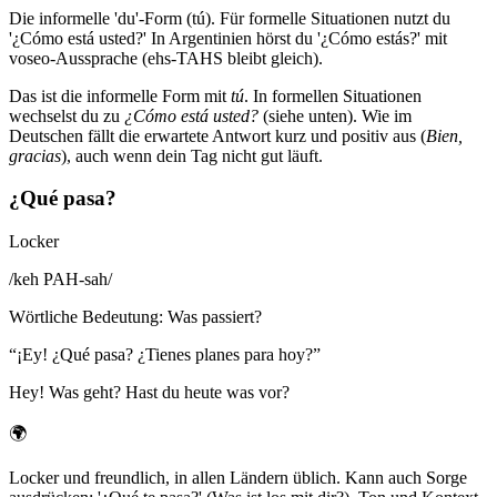
Die informelle 'du'-Form (tú). Für formelle Situationen nutzt du
'¿Cómo está usted?' In Argentinien hörst du '¿Cómo estás?' mit
voseo-Aussprache (ehs-TAHS bleibt gleich).
Das ist die informelle Form mit
tú
. In formellen Situationen
wechselst du zu
¿Cómo está usted?
(siehe unten). Wie im
Deutschen fällt die erwartete Antwort kurz und positiv aus (
Bien,
gracias
), auch wenn dein Tag nicht gut läuft.
¿Qué pasa?
Locker
/
keh PAH-sah
/
Wörtliche Bedeutung
:
Was passiert?
“
¡Ey! ¿Qué pasa? ¿Tienes planes para hoy?
”
Hey! Was geht? Hast du heute was vor?
🌍
Locker und freundlich, in allen Ländern üblich. Kann auch Sorge