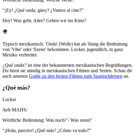
“
¡Ey! ¿Qué onda, güey? ¿Vamos al cine?
”
Hey! Was geht, Alter? Gehen wir ins Kino?
🌍
Typisch mexikanisch. 'Onda' (Welle) hat als Slang die Bedeutung
von 'Vibe' oder 'Szene' bekommen. Locker, jugendlich, in ganz
Mexiko verbreitet.
¿Qué onda?
ist eine der bekanntesten mexikanischen Begrüßungen.
Du hörst sie ständig in mexikanischen Filmen und Serien. Schau dir
auch unseren
Guide zu den besten Filmen zum Spanischlernen
an.
¿Qué más?
Locker
/
keh MAHS
/
Wörtliche Bedeutung
:
Was noch? / Was sonst?
“
¡Hola, parcero! ¿Qué más? ¿Cómo va todo?
”