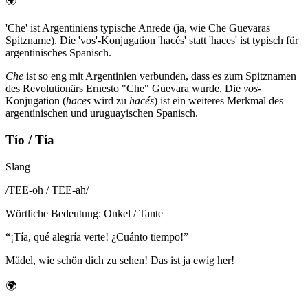
🌍
'Che' ist Argentiniens typische Anrede (ja, wie Che Guevaras
Spitzname). Die 'vos'-Konjugation 'hacés' statt 'haces' ist typisch für
argentinisches Spanisch.
Che
ist so eng mit Argentinien verbunden, dass es zum Spitznamen
des Revolutionärs Ernesto "Che" Guevara wurde. Die
vos
-
Konjugation (
haces
wird zu
hacés
) ist ein weiteres Merkmal des
argentinischen und uruguayischen Spanisch.
Tío / Tía
Slang
/
TEE-oh / TEE-ah
/
Wörtliche Bedeutung
:
Onkel / Tante
“
¡Tía, qué alegría verte! ¿Cuánto tiempo!
”
Mädel, wie schön dich zu sehen! Das ist ja ewig her!
🌍