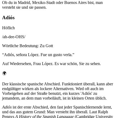
Ob du in Madrid, Mexiko-Stadt oder Buenos Aires bist, man
versteht sie und sie passen.
Adiós
Höflich
/
ah-dee-OHS
/
Wörtliche Bedeutung
:
Zu Gott
“
Adiós, señora López. Fue un gusto verla.
”
Auf Wiedersehen, Frau López. Es war schön, Sie zu sehen.
🌍
Der klassische spanische Abschied. Funktioniert überall, kann aber
endgültiger wirken als lockere Alternativen. Wird oft auch im
Vorbeigehen auf der Straße benutzt, ein kurzes 'Adiós' zu
jemandem, an dem man vorbeiläuft, ist in kleinen Orten üblich.
Adiós
ist der erste Abschied, den fast jeder Spanischlernende lernt,
und das aus gutem Grund: Man versteht ihn überall. Laut Ralph
Pennys
A History of the Spanish Language
(Cambridge University