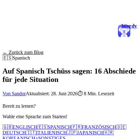
Wordy
← Zurück zum Blog
🇪🇸
Spanisch
Auf Spanisch Tschüss sagen: 16 Abschiede
für jede Situation
Von Sandor
Aktualisiert: 28. Juni 2026
⏱
8 Min. Lesezeit
Bereit zu lernen?
Wahle eine Sprache zum Starten!
🇬🇧
ENGLISCH
🇪🇸
SPANISCH
🇫🇷
FRANZÖSISCH
🇩🇪
DEUTSCH
🇮🇹
ITALIENISCH
🇯🇵
JAPANISCH
🇰🇷
KOREANISCH
+
SONSTIGES...