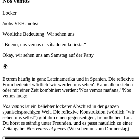
Nos vemos
Locker
/
nohs VEH-mohs
/
Wörtliche Bedeutung
:
Wir sehen uns
“
Bueno, nos vemos el sábado en la fiesta.
”
Okay, wir sehen uns am Samstag auf der Party.
🌍
Extrem häufig in ganz Lateinamerika und in Spanien. Die reflexive
Form bedeutet wörtlich 'wir werden uns sehen'. Kann allein stehen
oder mit einer Zeit kombiniert werden: 'Nos vemos mañana,' 'Nos
vemos luego.'
Nos vemos
ist ein beliebter lockerer Abschied in der ganzen
spanischsprachigen Welt. Die reflexive Konstruktion (wörtlich "wir
sehen uns selbst") gibt ihm einen gegenseitigen, freundlichen Ton.
Du hörst es ständig unter Freunden, und es passt natürlich zu einer
Zeitangabe:
Nos vemos el jueves
(Wir sehen uns am Donnerstag).