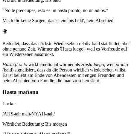
Wörtliche Bedeutung
:
Bis bald
“
No te preocupes, esto es un hasta pronto, no un adiós.
”
Mach dir keine Sorgen, das ist ein 'bis bald', kein Abschied.
🌍
Bedeutet, dass das nächste Wiedersehen relativ bald stattfindet, aber
ohne genaue Zeit. Wärmer als 'Hasta luego', weil es Vorfreude auf
ein Wiedersehen ausdrückt.
Hasta pronto
wirkt emotional wärmer als
Hasta luego
, weil
pronto
(bald) signalisiert, dass du die Person wirklich wiedersehen willst.
Es ist beliebt am Ende von Abendessen mit engen Freunden und
beim Abschied von Familie, die man zu selten sieht.
Hasta mañana
Locker
/
AHS-tah mah-NYAH-nah
/
Wörtliche Bedeutung
:
Bis morgen