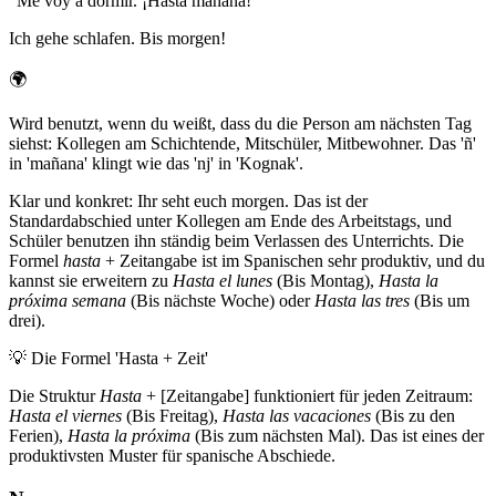
“
Me voy a dormir. ¡Hasta mañana!
”
Ich gehe schlafen. Bis morgen!
🌍
Wird benutzt, wenn du weißt, dass du die Person am nächsten Tag
siehst: Kollegen am Schichtende, Mitschüler, Mitbewohner. Das 'ñ'
in 'mañana' klingt wie das 'nj' in 'Kognak'.
Klar und konkret: Ihr seht euch morgen. Das ist der
Standardabschied unter Kollegen am Ende des Arbeitstags, und
Schüler benutzen ihn ständig beim Verlassen des Unterrichts. Die
Formel
hasta
+ Zeitangabe ist im Spanischen sehr produktiv, und du
kannst sie erweitern zu
Hasta el lunes
(Bis Montag),
Hasta la
próxima semana
(Bis nächste Woche) oder
Hasta las tres
(Bis um
drei).
💡
Die Formel 'Hasta + Zeit'
Die Struktur
Hasta
+ [Zeitangabe] funktioniert für jeden Zeitraum:
Hasta el viernes
(Bis Freitag),
Hasta las vacaciones
(Bis zu den
Ferien),
Hasta la próxima
(Bis zum nächsten Mal). Das ist eines der
produktivsten Muster für spanische Abschiede.