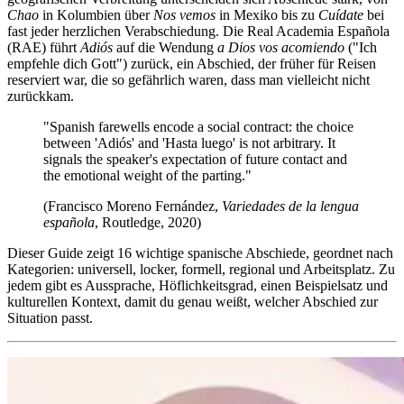
Chao
in Kolumbien über
Nos vemos
in Mexiko bis zu
Cuídate
bei
fast jeder herzlichen Verabschiedung. Die Real Academia Española
(RAE) führt
Adiós
auf die Wendung
a Dios vos acomiendo
("Ich
empfehle dich Gott") zurück, ein Abschied, der früher für Reisen
reserviert war, die so gefährlich waren, dass man vielleicht nicht
zurückkam.
"Spanish farewells encode a social contract: the choice
between 'Adiós' and 'Hasta luego' is not arbitrary. It
signals the speaker's expectation of future contact and
the emotional weight of the parting."
(Francisco Moreno Fernández,
Variedades de la lengua
española
, Routledge, 2020)
Dieser Guide zeigt 16 wichtige spanische Abschiede, geordnet nach
Kategorien: universell, locker, formell, regional und Arbeitsplatz. Zu
jedem gibt es Aussprache, Höflichkeitsgrad, einen Beispielsatz und
kulturellen Kontext, damit du genau weißt, welcher Abschied zur
Situation passt.