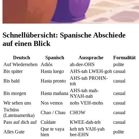
Schnellübersicht: Spanische Abschiede
auf einen Blick
Deutsch
Spanisch
Aussprache
Formalität
Auf Wiedersehen
Adiós
ah-dee-OHS
polite
Bis später
Hasta luego
AHS-tah LWEH-goh
casual
AHS-tah PROHN-
Bis bald
Hasta pronto
casual
toh
AHS-tah mah-
Bis morgen
Hasta mañana
casual
NYAH-nah
Wir sehen uns
Nos vemos
nohs VEH-mohs
casual
Tschüss
Chao / Chau
CHOW
casual
(Lateinamerika)
Pass auf dich auf
Cuídate
KWEE-dah-teh
casual
Que te vaya
keh teh VAH-yah
Alles Gute
polite
bien
bee-EHN