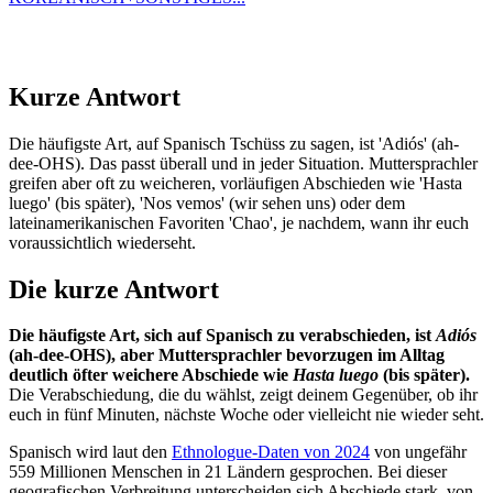
Kurze Antwort
Die häufigste Art, auf Spanisch Tschüss zu sagen, ist 'Adiós' (ah-
dee-OHS). Das passt überall und in jeder Situation. Muttersprachler
greifen aber oft zu weicheren, vorläufigen Abschieden wie 'Hasta
luego' (bis später), 'Nos vemos' (wir sehen uns) oder dem
lateinamerikanischen Favoriten 'Chao', je nachdem, wann ihr euch
voraussichtlich wiederseht.
Die kurze Antwort
Die häufigste Art, sich auf Spanisch zu verabschieden, ist
Adiós
(ah-dee-OHS), aber Muttersprachler bevorzugen im Alltag
deutlich öfter weichere Abschiede wie
Hasta luego
(bis später).
Die Verabschiedung, die du wählst, zeigt deinem Gegenüber, ob ihr
euch in fünf Minuten, nächste Woche oder vielleicht nie wieder seht.
Spanisch wird laut den
Ethnologue-Daten von 2024
von ungefähr
559 Millionen Menschen in 21 Ländern gesprochen. Bei dieser
geografischen Verbreitung unterscheiden sich Abschiede stark, von