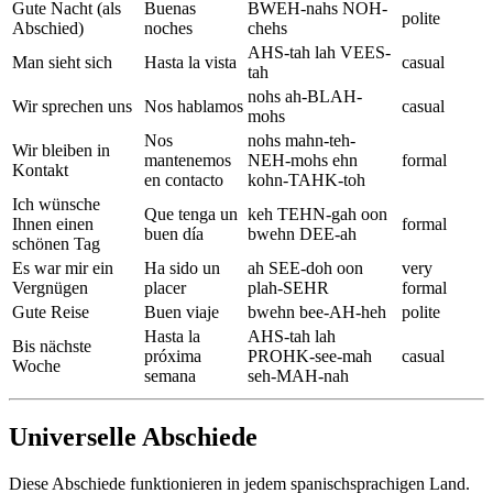
Gute Nacht (als
Buenas
BWEH-nahs NOH-
polite
Abschied)
noches
chehs
AHS-tah lah VEES-
Man sieht sich
Hasta la vista
casual
tah
nohs ah-BLAH-
Wir sprechen uns
Nos hablamos
casual
mohs
Nos
nohs mahn-teh-
Wir bleiben in
mantenemos
NEH-mohs ehn
formal
Kontakt
en contacto
kohn-TAHK-toh
Ich wünsche
Que tenga un
keh TEHN-gah oon
Ihnen einen
formal
buen día
bwehn DEE-ah
schönen Tag
Es war mir ein
Ha sido un
ah SEE-doh oon
very
Vergnügen
placer
plah-SEHR
formal
Gute Reise
Buen viaje
bwehn bee-AH-heh
polite
Hasta la
AHS-tah lah
Bis nächste
próxima
PROHK-see-mah
casual
Woche
semana
seh-MAH-nah
Universelle Abschiede
Diese Abschiede funktionieren in jedem spanischsprachigen Land.