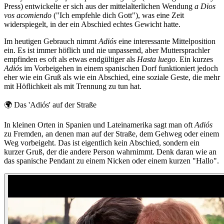
Press) entwickelte er sich aus der mittelalterlichen Wendung
a Dios
vos acomiendo
("Ich empfehle dich Gott"), was eine Zeit
widerspiegelt, in der ein Abschied echtes Gewicht hatte.
Im heutigen Gebrauch nimmt
Adiós
eine interessante Mittelposition
ein. Es ist immer höflich und nie unpassend, aber Muttersprachler
empfinden es oft als etwas endgültiger als
Hasta luego
. Ein kurzes
Adiós
im Vorbeigehen in einem spanischen Dorf funktioniert jedoch
eher wie ein Gruß als wie ein Abschied, eine soziale Geste, die mehr
mit Höflichkeit als mit Trennung zu tun hat.
🌍
Das 'Adiós' auf der Straße
In kleinen Orten in Spanien und Lateinamerika sagt man oft
Adiós
zu Fremden, an denen man auf der Straße, dem Gehweg oder einem
Weg vorbeigeht. Das ist eigentlich kein Abschied, sondern ein
kurzer Gruß, der die andere Person wahrnimmt. Denk daran wie an
das spanische Pendant zu einem Nicken oder einem kurzen "Hallo".