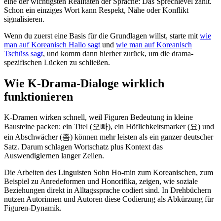
eine der wichtigsten Realitäten der Sprache: Das Sprechlevel zählt.
Schon ein einziges Wort kann Respekt, Nähe oder Konflikt
signalisieren.
Wenn du zuerst eine Basis für die Grundlagen willst, starte mit
wie
man auf Koreanisch Hallo sagt
und
wie man auf Koreanisch
Tschüss sagt
, und komm dann hierher zurück, um die drama-
spezifischen Lücken zu schließen.
Wie K-Drama-Dialoge wirklich
funktionieren
K-Dramen wirken schnell, weil Figuren Bedeutung in kleine
Bausteine packen: ein Titel (오빠), ein Höflichkeitsmarker (요) und
ein Abschwächer (좀) können mehr leisten als ein ganzer deutscher
Satz. Darum schlagen Wortschatz plus Kontext das
Auswendiglernen langer Zeilen.
Die Arbeiten des Linguisten Sohn Ho-min zum Koreanischen, zum
Beispiel zu Anredeformen und Honorifika, zeigen, wie soziale
Beziehungen direkt in Alltagssprache codiert sind. In Drehbüchern
nutzen Autorinnen und Autoren diese Codierung als Abkürzung für
Figuren-Dynamik.