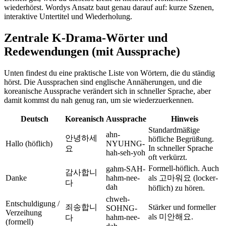
wiederhörst. Wordys Ansatz baut genau darauf auf: kurze Szenen,
interaktive Untertitel und Wiederholung.
Zentrale K-Drama-Wörter und
Redewendungen (mit Aussprache)
Unten findest du eine praktische Liste von Wörtern, die du ständig
hörst. Die Aussprachen sind englische Annäherungen, und die
koreanische Aussprache verändert sich in schneller Sprache, aber
damit kommst du nah genug ran, um sie wiederzuerkennen.
Deutsch
Koreanisch
Aussprache
Hinweis
Standardmäßige
ahn-
안녕하세
höfliche Begrüßung.
Hallo (höflich)
NYUHNG-
In schneller Sprache
요
hah-seh-yoh
oft verkürzt.
Formell-höflich. Auch
gahm-SAH-
감사합니
Danke
hahm-nee-
als 고마워요 (locker-
다
dah
höflich) zu hören.
chweh-
Entschuldigung /
죄송합니
Stärker und formeller
SOHNG-
Verzeihung
als 미안해요.
hahm-nee-
다
(formell)