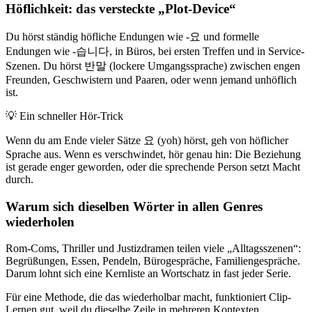
Höflichkeit: das versteckte „Plot-Device“
Du hörst ständig höfliche Endungen wie -요 und formelle
Endungen wie -습니다, in Büros, bei ersten Treffen und in Service-
Szenen. Du hörst 반말 (lockere Umgangssprache) zwischen engen
Freunden, Geschwistern und Paaren, oder wenn jemand unhöflich
ist.
💡
Ein schneller Hör-Trick
Wenn du am Ende vieler Sätze 요 (yoh) hörst, geh von höflicher
Sprache aus. Wenn es verschwindet, hör genau hin: Die Beziehung
ist gerade enger geworden, oder die sprechende Person setzt Macht
durch.
Warum sich dieselben Wörter in allen Genres
wiederholen
Rom-Coms, Thriller und Justizdramen teilen viele „Alltagsszenen“:
Begrüßungen, Essen, Pendeln, Bürogespräche, Familiengespräche.
Darum lohnt sich eine Kernliste an Wortschatz in fast jeder Serie.
Für eine Methode, die das wiederholbar macht, funktioniert Clip-
Lernen gut, weil du dieselbe Zeile in mehreren Kontexten