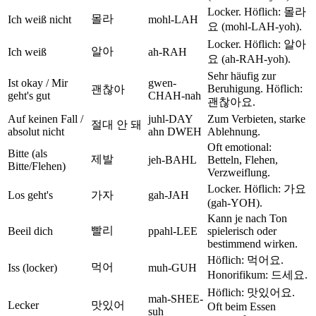
Locker. Höflich: 몰라
몰라
Ich weiß nicht
mohl-LAH
요 (mohl-LAH-yoh).
Locker. Höflich: 알아
알아
Ich weiß
ah-RAH
요 (ah-RAH-yoh).
Sehr häufig zur
Ist okay / Mir
gwen-
Beruhigung. Höflich:
괜찮아
geht's gut
CHAH-nah
괜찮아요.
Auf keinen Fall /
juhl-DAY
Zum Verbieten, starke
절대 안 돼
absolut nicht
ahn DWEH
Ablehnung.
Oft emotional:
Bitte (als
제발
jeh-BAHL
Betteln, Flehen,
Bitte/Flehen)
Verzweiflung.
Locker. Höflich: 가요
Los geht's
가자
gah-JAH
(gah-YOH).
Kann je nach Ton
빨리
Beeil dich
ppahl-LEE
spielerisch oder
bestimmend wirken.
Höflich: 먹어요.
먹어
Iss (locker)
muh-GUH
Honorifikum: 드세요.
Höflich: 맛있어요.
mah-SHEE-
Lecker
맛있어
Oft beim Essen
suh