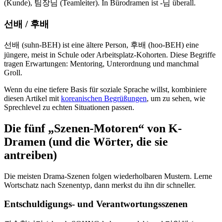
(Kunde), 팀장님 (Teamleiter). In Bürodramen ist -님 überall.
선배 / 후배
선배 (suhn-BEH) ist eine ältere Person, 후배 (hoo-BEH) eine
jüngere, meist in Schule oder Arbeitsplatz-Kohorten. Diese Begriffe
tragen Erwartungen: Mentoring, Unterordnung und manchmal
Groll.
Wenn du eine tiefere Basis für soziale Sprache willst, kombiniere
diesen Artikel mit
koreanischen Begrüßungen
, um zu sehen, wie
Sprechlevel zu echten Situationen passen.
Die fünf „Szenen-Motoren“ von K-
Dramen (und die Wörter, die sie
antreiben)
Die meisten Drama-Szenen folgen wiederholbaren Mustern. Lerne
Wortschatz nach Szenentyp, dann merkst du ihn dir schneller.
Entschuldigungs- und Verantwortungsszenen