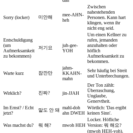
dah
Zwischen
nahestehenden
mee-AHN-
미안해
Sorry (locker)
Personen. Kann hart
heh
klingen, wenn ihr
nicht eng seid.
Um einen Kellner zu
Entschuldigung
rufen, jemanden
(um
juh-gee-
anzuhalten oder
저기요
Aufmerksamkeit
YOH
höflich
zu bekommen)
Aufmerksamkeit zu
bekommen.
jahm-
Sehr häufig bei Streit
잠깐만
Warte kurz
KKAHN-
und Unterbrechungen.
mahn
Der Ton zählt:
Überraschung,
진짜?
Wirklich?
jin-JJAH
Unglaube,
Genervtheit.
Im Ernst? / Echt
mahl-doh
Wörtlich: 'Das ergibt
말도 안 돼
jetzt?
ahn DWEH
keinen Sinn'.
Locker. Höfliche
Was machst du?
뭐 해?
mwoh HEH
Version: 뭐 해요?
(mwoh HEH-yoh).