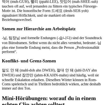
먹어 (muh-GUH), 빨리 (ppahl-LEE), 맛있어 (mah-SHEE-suh)
tauchen oft auf, weil jemanden zu füttern ein typisches Fürsorge-
Motiv ist. Die honorifische Form 드세요 (deuh-SEH-yoh)
signalisiert Höflichkeit, und sie markiert oft einen
Beziehungswechsel.
Szenen zur Hierarchie am Arbeitsplatz
-님, 팀장님 und formelle Endungen (-습니다) sind der Soundtrack
von Bürodramen. Selbst wenn du nicht alles verstehst, bedeutet -님
plus eine formelle Endung meist, dass die Person „Professionalität
performt“.
Konflikt- und Grenz-Szenen
말도 안 돼 (mahl-doh ahn DWEH), 절대 안 돼 (juhl-DAY ahn
DWEH) und 잠깐만 (jahm-KKAHN-mahn) sind häufig, weil sie
schnelle Eskalation erlauben. Dieselben Wörter können in Rom-
Coms spielerisch und in Thrillern bedrohlich wirken, achte deshalb
immer auf den Ton.
Mini-Hörübungen: worauf du in einem
echten Clip achten solltest