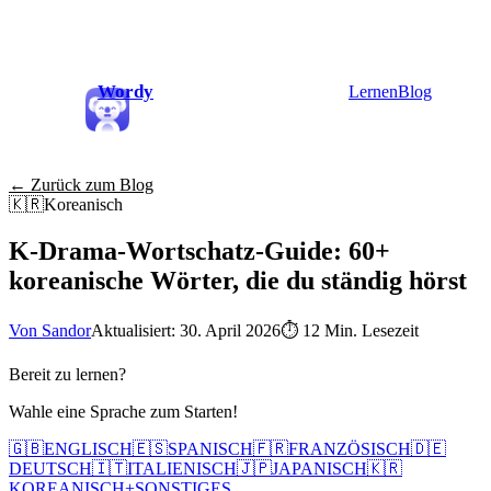
Wordy
Lernen
Blog
← Zurück zum Blog
🇰🇷
Koreanisch
K-Drama-Wortschatz-Guide: 60+
koreanische Wörter, die du ständig hörst
Von Sandor
Aktualisiert: 30. April 2026
⏱
12 Min. Lesezeit
Bereit zu lernen?
Wahle eine Sprache zum Starten!
🇬🇧
ENGLISCH
🇪🇸
SPANISCH
🇫🇷
FRANZÖSISCH
🇩🇪
DEUTSCH
🇮🇹
ITALIENISCH
🇯🇵
JAPANISCH
🇰🇷
KOREANISCH
+
SONSTIGES...