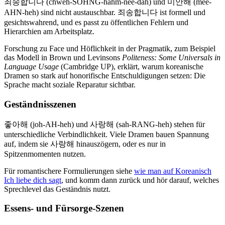
죄송합니다 (chweh-SOHNG-hahm-nee-dah) und 미안해 (mee-
AHN-heh) sind nicht austauschbar. 죄송합니다 ist formell und
gesichtswahrend, und es passt zu öffentlichen Fehlern und
Hierarchien am Arbeitsplatz.
Forschung zu Face und Höflichkeit in der Pragmatik, zum Beispiel
das Modell in Brown und Levinsons
Politeness: Some Universals in
Language Usage
(Cambridge UP), erklärt, warum koreanische
Dramen so stark auf honorifische Entschuldigungen setzen: Die
Sprache macht soziale Reparatur sichtbar.
Geständnisszenen
좋아해 (joh-AH-heh) und 사랑해 (sah-RANG-heh) stehen für
unterschiedliche Verbindlichkeit. Viele Dramen bauen Spannung
auf, indem sie 사랑해 hinauszögern, oder es nur in
Spitzenmomenten nutzen.
Für romantischere Formulierungen siehe
wie man auf Koreanisch
Ich liebe dich sagt
, und komm dann zurück und hör darauf, welches
Sprechlevel das Geständnis nutzt.
Essens- und Fürsorge-Szenen