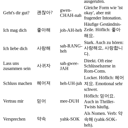
ausgerufen.
Gleiche Form wie 'ist
gwen-
괜찮아?
Geht's dir gut?
okay', aber mit
CHAH-nah
fragender Intonation.
Häufige Geständnis-
Zeile. Höflich: 좋아
좋아해
Ich mag dich
joh-AH-heh
해요.
Stark. Auch zu hören:
sah-RANG-
사랑해요, 사랑합니
사랑해
Ich liebe dich
heh
다.
Direkt. Oft eine
Lass uns
sah-gwee-
사귀자
Schlüsselszene in
zusammen sein
JAH
Rom-Coms.
Locker. Höflich: 헤어
헤어져
Schluss machen
heh-UH-juh
져요. Emotional sehr
schwer.
Höflich: 믿어요.
Vertrau mir
믿어
mee-DUH
Auch in Thriller-
Twists häufig.
Als Nomen. Verb: 약
약속
Versprechen
yahk-SOK
속해 (yahk-SOK-
heh).