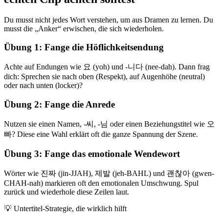
Du musst nicht jedes Wort verstehen, um aus Dramen zu lernen. Du
musst die „Anker“ erwischen, die sich wiederholen.
Übung 1: Fange die Höflichkeitsendung
Achte auf Endungen wie 요 (yoh) und -니다 (nee-dah). Dann frag
dich: Sprechen sie nach oben (Respekt), auf Augenhöhe (neutral)
oder nach unten (locker)?
Übung 2: Fange die Anrede
Nutzen sie einen Namen, -씨, -님 oder einen Beziehungstitel wie 오
빠? Diese eine Wahl erklärt oft die ganze Spannung der Szene.
Übung 3: Fange das emotionale Wendewort
Wörter wie 진짜 (jin-JJAH), 제발 (jeh-BAHL) und 괜찮아 (gwen-
CHAH-nah) markieren oft den emotionalen Umschwung. Spul
zurück und wiederhole diese Zeilen laut.
💡
Untertitel-Strategie, die wirklich hilft