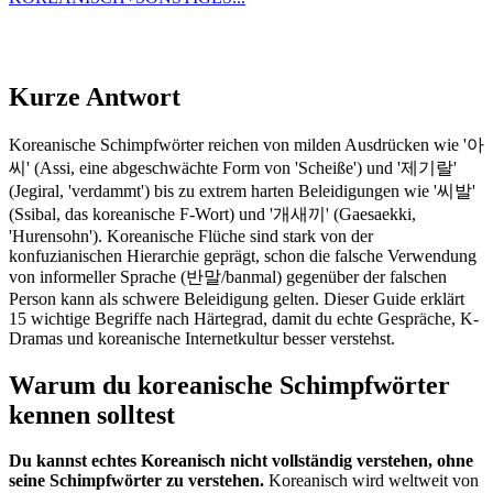
Kurze Antwort
Koreanische Schimpfwörter reichen von milden Ausdrücken wie '아
씨' (Assi, eine abgeschwächte Form von 'Scheiße') und '제기랄'
(Jegiral, 'verdammt') bis zu extrem harten Beleidigungen wie '씨발'
(Ssibal, das koreanische F-Wort) und '개새끼' (Gaesaekki,
'Hurensohn'). Koreanische Flüche sind stark von der
konfuzianischen Hierarchie geprägt, schon die falsche Verwendung
von informeller Sprache (반말/banmal) gegenüber der falschen
Person kann als schwere Beleidigung gelten. Dieser Guide erklärt
15 wichtige Begriffe nach Härtegrad, damit du echte Gespräche, K-
Dramas und koreanische Internetkultur besser verstehst.
Warum du koreanische Schimpfwörter
kennen solltest
Du kannst echtes Koreanisch nicht vollständig verstehen, ohne
seine Schimpfwörter zu verstehen.
Koreanisch wird weltweit von