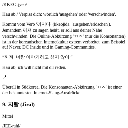
/
KKEO-jyeo
/
Hau ab / Verpiss dich: wörtlich 'ausgehen' oder 'verschwinden'.
Kommt vom Verb '꺼지다' (kkeojida, 'ausgehen/erlöschen').
Jemandem 꺼져 zu sagen heißt, er soll aus deiner Nähe
verschwinden. Die Online-Abkürzung 'ㄲㅈ' (nur die Konsonanten)
ist in der koreanischen Internetkultur extrem verbreitet, zum Beispiel
auf Naver, DC Inside und in Gaming-Communities.
“
꺼져, 너랑 이야기하고 싶지 않아.
”
Hau ab, ich will nicht mit dir reden.
📍
Überall in Südkorea. Die Konsonanten-Abkürzung 'ㄲㅈ' ist einer
der bekanntesten Internet-Slang-Ausdrücke.
9. 지랄 (Jiral)
Mittel
/
JEE-rahl
/