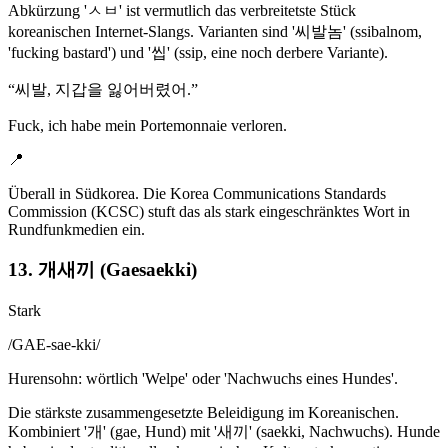
Abkürzung 'ㅅㅂ' ist vermutlich das verbreitetste Stück
koreanischen Internet-Slangs. Varianten sind '씨발놈' (ssibalnom,
'fucking bastard') und '씹' (ssip, eine noch derbere Variante).
“
씨발, 지갑을 잃어버렸어.
”
Fuck, ich habe mein Portemonnaie verloren.
📍
Überall in Südkorea. Die Korea Communications Standards
Commission (KCSC) stuft das als stark eingeschränktes Wort in
Rundfunkmedien ein.
13. 개새끼 (Gaesaekki)
Stark
/
GAE-sae-kki
/
Hurensohn: wörtlich 'Welpe' oder 'Nachwuchs eines Hundes'.
Die stärkste zusammengesetzte Beleidigung im Koreanischen.
Kombiniert '개' (gae, Hund) mit '새끼' (saekki, Nachwuchs). Hunde