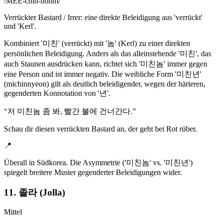
/
MEE-chin-nohm
/
Verrückter Bastard / Irrer: eine direkte Beleidigung aus 'verrückt'
und 'Kerl'.
Kombiniert '미친' (verrückt) mit '놈' (Kerl) zu einer direkten
persönlichen Beleidigung. Anders als das alleinstehende '미친', das
auch Staunen ausdrücken kann, richtet sich '미친놈' immer gegen
eine Person und ist immer negativ. Die weibliche Form '미친년'
(michinnyeon) gilt als deutlich beleidigender, wegen der härteren,
gegenderten Konnotation von '년'.
“
저 미친놈 좀 봐, 빨간 불에 건너간다.
”
Schau dir diesen verrückten Bastard an, der geht bei Rot rüber.
📍
Überall in Südkorea. Die Asymmetrie ('미친놈' vs. '미친년')
spiegelt breitere Muster gegenderter Beleidigungen wider.
11. 졸라 (Jolla)
Mittel