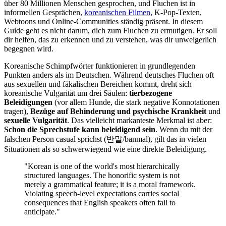
über 80 Millionen Menschen gesprochen, und Fluchen ist in
informellen Gesprächen,
koreanischen Filmen
, K-Pop-Texten,
Webtoons und Online-Communities ständig präsent. In diesem
Guide geht es nicht darum, dich zum Fluchen zu ermutigen. Er soll
dir helfen, das zu erkennen und zu verstehen, was dir unweigerlich
begegnen wird.
Koreanische Schimpfwörter funktionieren in grundlegenden
Punkten anders als im Deutschen. Während deutsches Fluchen oft
aus sexuellen und fäkalischen Bereichen kommt, dreht sich
koreanische Vulgarität um drei Säulen:
tierbezogene
Beleidigungen
(vor allem Hunde, die stark negative Konnotationen
tragen),
Bezüge auf Behinderung und psychische Krankheit
und
sexuelle Vulgarität
. Das vielleicht markanteste Merkmal ist aber:
Schon die Sprechstufe kann beleidigend sein
. Wenn du mit der
falschen Person casual sprichst (반말/banmal), gilt das in vielen
Situationen als so schwerwiegend wie eine direkte Beleidigung.
"Korean is one of the world's most hierarchically
structured languages. The honorific system is not
merely a grammatical feature; it is a moral framework.
Violating speech-level expectations carries social
consequences that English speakers often fail to
anticipate."