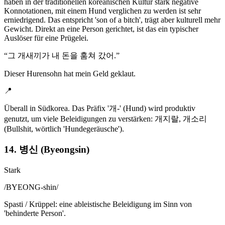
haben in der traditionellen koreanischen Kultur stark negative
Konnotationen, mit einem Hund verglichen zu werden ist sehr
erniedrigend. Das entspricht 'son of a bitch', trägt aber kulturell mehr
Gewicht. Direkt an eine Person gerichtet, ist das ein typischer
Auslöser für eine Prügelei.
“
그 개새끼가 내 돈을 훔쳐 갔어.
”
Dieser Hurensohn hat mein Geld geklaut.
📍
Überall in Südkorea. Das Präfix '개-' (Hund) wird produktiv
genutzt, um viele Beleidigungen zu verstärken: 개지랄, 개소리
(Bullshit, wörtlich 'Hundegeräusche').
14. 병신 (Byeongsin)
Stark
/
BYEONG-shin
/
Spasti / Krüppel: eine ableistische Beleidigung im Sinn von
'behinderte Person'.