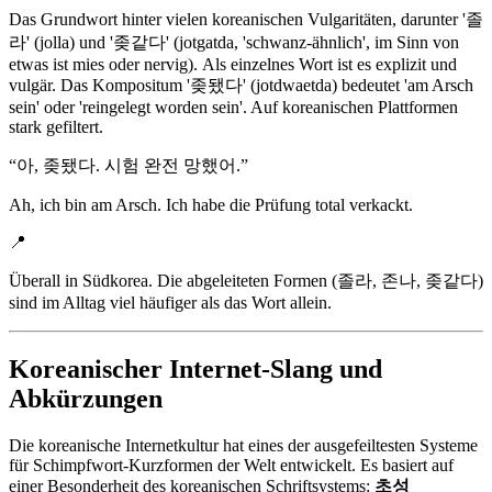
Das Grundwort hinter vielen koreanischen Vulgaritäten, darunter '졸
라' (jolla) und '좆같다' (jotgatda, 'schwanz-ähnlich', im Sinn von
etwas ist mies oder nervig). Als einzelnes Wort ist es explizit und
vulgär. Das Kompositum '좆됐다' (jotdwaetda) bedeutet 'am Arsch
sein' oder 'reingelegt worden sein'. Auf koreanischen Plattformen
stark gefiltert.
“
아, 좆됐다. 시험 완전 망했어.
”
Ah, ich bin am Arsch. Ich habe die Prüfung total verkackt.
📍
Überall in Südkorea. Die abgeleiteten Formen (졸라, 존나, 좆같다)
sind im Alltag viel häufiger als das Wort allein.
Koreanischer Internet-Slang und
Abkürzungen
Die koreanische Internetkultur hat eines der ausgefeiltesten Systeme
für Schimpfwort-Kurzformen der Welt entwickelt. Es basiert auf
einer Besonderheit des koreanischen Schriftsystems:
초성