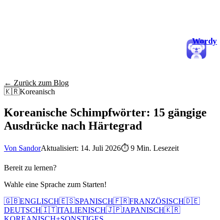
Wordy
← Zurück zum Blog
🇰🇷
Koreanisch
Koreanische Schimpfwörter: 15 gängige
Ausdrücke nach Härtegrad
Von Sandor
Aktualisiert: 14. Juli 2026
⏱
9 Min. Lesezeit
Bereit zu lernen?
Wahle eine Sprache zum Starten!
🇬🇧
ENGLISCH
🇪🇸
SPANISCH
🇫🇷
FRANZÖSISCH
🇩🇪
DEUTSCH
🇮🇹
ITALIENISCH
🇯🇵
JAPANISCH
🇰🇷
KOREANISCH
+
SONSTIGES...