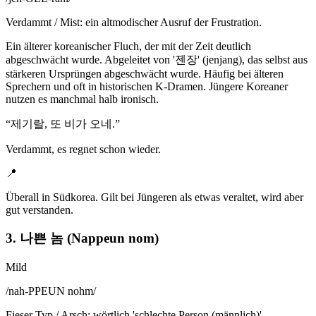
Verdammt / Mist: ein altmodischer Ausruf der Frustration.
Ein älterer koreanischer Fluch, der mit der Zeit deutlich
abgeschwächt wurde. Abgeleitet von '젠장' (jenjang), das selbst aus
stärkeren Ursprüngen abgeschwächt wurde. Häufig bei älteren
Sprechern und oft in historischen K-Dramen. Jüngere Koreaner
nutzen es manchmal halb ironisch.
“
제기랄, 또 비가 오네.
”
Verdammt, es regnet schon wieder.
📍
Überall in Südkorea. Gilt bei Jüngeren als etwas veraltet, wird aber
gut verstanden.
3. 나쁜 놈 (Nappeun nom)
Mild
/
nah-PPEUN nohm
/
Fieser Typ / Arsch: wörtlich 'schlechte Person (männlich)'.