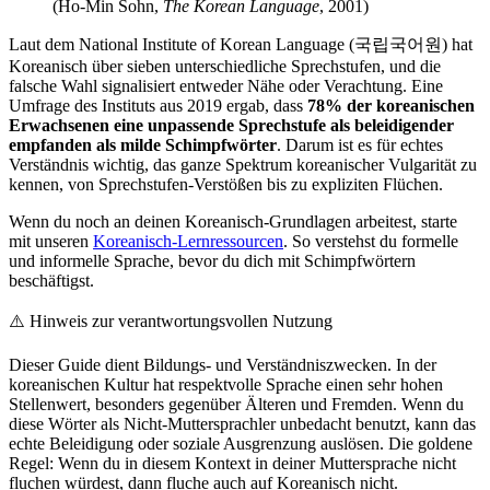
(Ho-Min Sohn,
The Korean Language
, 2001)
Laut dem National Institute of Korean Language (국립국어원) hat
Koreanisch über sieben unterschiedliche Sprechstufen, und die
falsche Wahl signalisiert entweder Nähe oder Verachtung. Eine
Umfrage des Instituts aus 2019 ergab, dass
78% der koreanischen
Erwachsenen eine unpassende Sprechstufe als beleidigender
empfanden als milde Schimpfwörter
. Darum ist es für echtes
Verständnis wichtig, das ganze Spektrum koreanischer Vulgarität zu
kennen, von Sprechstufen-Verstößen bis zu expliziten Flüchen.
Wenn du noch an deinen Koreanisch-Grundlagen arbeitest, starte
mit unseren
Koreanisch-Lernressourcen
. So verstehst du formelle
und informelle Sprache, bevor du dich mit Schimpfwörtern
beschäftigst.
⚠️
Hinweis zur verantwortungsvollen Nutzung
Dieser Guide dient Bildungs- und Verständniszwecken. In der
koreanischen Kultur hat respektvolle Sprache einen sehr hohen
Stellenwert, besonders gegenüber Älteren und Fremden. Wenn du
diese Wörter als Nicht-Muttersprachler unbedacht benutzt, kann das
echte Beleidigung oder soziale Ausgrenzung auslösen. Die goldene
Regel: Wenn du in diesem Kontext in deiner Muttersprache nicht
fluchen würdest, dann fluche auch auf Koreanisch nicht.