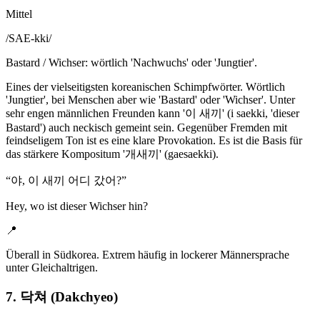
Mittel
/
SAE-kki
/
Bastard / Wichser: wörtlich 'Nachwuchs' oder 'Jungtier'.
Eines der vielseitigsten koreanischen Schimpfwörter. Wörtlich
'Jungtier', bei Menschen aber wie 'Bastard' oder 'Wichser'. Unter
sehr engen männlichen Freunden kann '이 새끼' (i saekki, 'dieser
Bastard') auch neckisch gemeint sein. Gegenüber Fremden mit
feindseligem Ton ist es eine klare Provokation. Es ist die Basis für
das stärkere Kompositum '개새끼' (gaesaekki).
“
야, 이 새끼 어디 갔어?
”
Hey, wo ist dieser Wichser hin?
📍
Überall in Südkorea. Extrem häufig in lockerer Männersprache
unter Gleichaltrigen.
7. 닥쳐 (Dakchyeo)