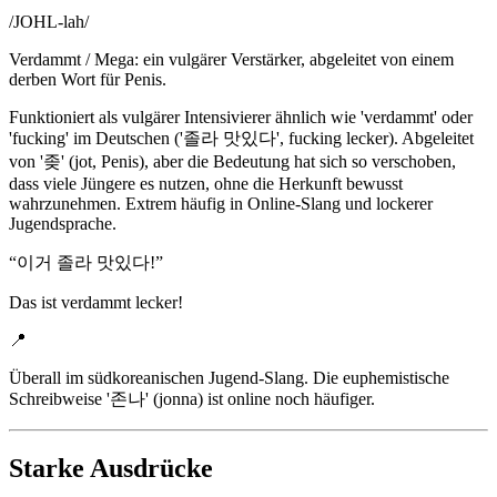
/
JOHL-lah
/
Verdammt / Mega: ein vulgärer Verstärker, abgeleitet von einem
derben Wort für Penis.
Funktioniert als vulgärer Intensivierer ähnlich wie 'verdammt' oder
'fucking' im Deutschen ('졸라 맛있다', fucking lecker). Abgeleitet
von '좆' (jot, Penis), aber die Bedeutung hat sich so verschoben,
dass viele Jüngere es nutzen, ohne die Herkunft bewusst
wahrzunehmen. Extrem häufig in Online-Slang und lockerer
Jugendsprache.
“
이거 졸라 맛있다!
”
Das ist verdammt lecker!
📍
Überall im südkoreanischen Jugend-Slang. Die euphemistische
Schreibweise '존나' (jonna) ist online noch häufiger.
Starke Ausdrücke