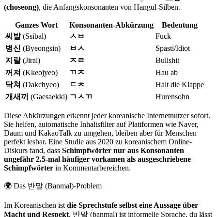
(choseong)
, die Anfangskonsonanten von Hangul-Silben.
Ganzes Wort
Konsonanten-Abkürzung
Bedeutung
씨발
(Ssibal)
ㅅㅂ
Fuck
병신
(Byeongsin)
ㅂㅅ
Spasti/Idiot
지랄
(Jiral)
ㅈㄹ
Bullshit
꺼져
(Kkeojyeo)
ㄲㅈ
Hau ab
닥쳐
(Dakchyeo)
ㄷㅊ
Halt die Klappe
개새끼
(Gaesaekki)
ㄱㅅㄲ
Hurensohn
Diese Abkürzungen erkennt jeder koreanische Internetnutzer sofort.
Sie helfen, automatische Inhaltsfilter auf Plattformen wie Naver,
Daum und KakaoTalk zu umgehen, bleiben aber für Menschen
perfekt lesbar. Eine Studie aus 2020 zu koreanischem Online-
Diskurs fand, dass
Schimpfwörter nur aus Konsonanten
ungefähr 2.5-mal häufiger vorkamen als ausgeschriebene
Schimpfwörter
in Kommentarbereichen.
🌍
Das 반말 (Banmal)-Problem
Im Koreanischen ist
die Sprechstufe selbst eine Aussage über
Macht und Respekt
. 반말 (banmal) ist informelle Sprache, du lässt