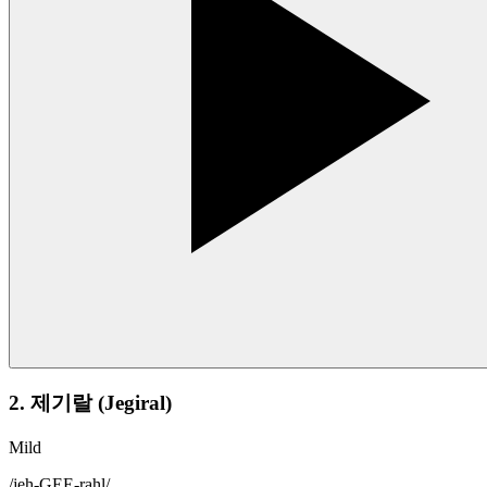
2. 제기랄 (Jegiral)
Mild
/
jeh-GEE-rahl
/