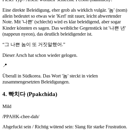
Eine direkte Beleidigung, eher grob als wirklich vulgär. '놈' (nom)
allein bedeutet so etwas wie 'Kerl' mit rauer, leicht abwertender
Note. Mit '나쁜' (schlecht) wird es klar beleidigend, aber sogar
Kinder könnten es sagen. Das weibliche Gegenstück ist '나쁜 년'
(nappeun nyeon), das deutlich beleidigender ist.
“
그 나쁜 놈이 또 거짓말했어.
”
Dieser Arsch hat schon wieder gelogen.
📍
Überall in Südkorea. Das Wort '놈' steckt in vielen
zusammengesetzten Beleidigungen.
4. 빡치다 (Ppakchida)
Mild
/
PPAHK-chee-dah
/
Abgefuckt sein / Richtig wütend sein: Slang für starke Frustration.