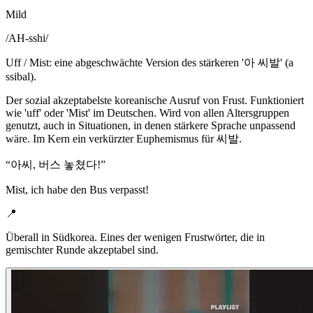
Mild
/
AH-sshi
/
Uff / Mist: eine abgeschwächte Version des stärkeren '아 씨발' (a
ssibal).
Der sozial akzeptabelste koreanische Ausruf von Frust. Funktioniert
wie 'uff' oder 'Mist' im Deutschen. Wird von allen Altersgruppen
genutzt, auch in Situationen, in denen stärkere Sprache unpassend
wäre. Im Kern ein verkürzter Euphemismus für 씨발.
“
아씨, 버스 놓쳤다!
”
Mist, ich habe den Bus verpasst!
📍
Überall in Südkorea. Eines der wenigen Frustwörter, die in
gemischter Runde akzeptabel sind.