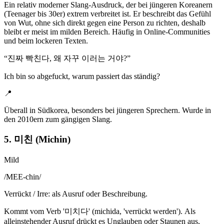
Ein relativ moderner Slang-Ausdruck, der bei jüngeren Koreanern
(Teenager bis 30er) extrem verbreitet ist. Er beschreibt das Gefühl
von Wut, ohne sich direkt gegen eine Person zu richten, deshalb
bleibt er meist im milden Bereich. Häufig in Online-Communities
und beim lockeren Texten.
“
진짜 빡친다, 왜 자꾸 이러는 거야?
”
Ich bin so abgefuckt, warum passiert das ständig?
📍
Überall in Südkorea, besonders bei jüngeren Sprechern. Wurde in
den 2010ern zum gängigen Slang.
5. 미친 (Michin)
Mild
/
MEE-chin
/
Verrückt / Irre: als Ausruf oder Beschreibung.
Kommt vom Verb '미치다' (michida, 'verrückt werden'). Als
alleinstehender Ausruf drückt es Unglauben oder Staunen aus,