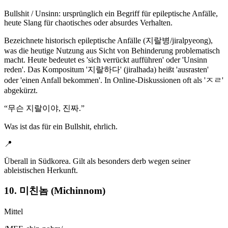
Bullshit / Unsinn: ursprünglich ein Begriff für epileptische Anfälle,
heute Slang für chaotisches oder absurdes Verhalten.
Bezeichnete historisch epileptische Anfälle (지랄병/jiralpyeong),
was die heutige Nutzung aus Sicht von Behinderung problematisch
macht. Heute bedeutet es 'sich verrückt aufführen' oder 'Unsinn
reden'. Das Kompositum '지랄하다' (jiralhada) heißt 'ausrasten'
oder 'einen Anfall bekommen'. In Online-Diskussionen oft als 'ㅈㄹ'
abgekürzt.
“
무슨 지랄이야, 진짜.
”
Was ist das für ein Bullshit, ehrlich.
📍
Überall in Südkorea. Gilt als besonders derb wegen seiner
ableistischen Herkunft.
10. 미친놈 (Michinnom)
Mittel