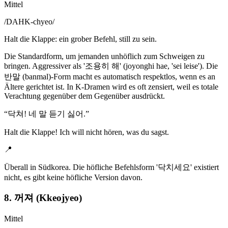
Mittel
/
DAHK-chyeo
/
Halt die Klappe: ein grober Befehl, still zu sein.
Die Standardform, um jemanden unhöflich zum Schweigen zu
bringen. Aggressiver als '조용히 해' (joyonghi hae, 'sei leise'). Die
반말 (banmal)-Form macht es automatisch respektlos, wenn es an
Ältere gerichtet ist. In K-Dramen wird es oft zensiert, weil es totale
Verachtung gegenüber dem Gegenüber ausdrückt.
“
닥쳐! 네 말 듣기 싫어.
”
Halt die Klappe! Ich will nicht hören, was du sagst.
📍
Überall in Südkorea. Die höfliche Befehlsform '닥치세요' existiert
nicht, es gibt keine höfliche Version davon.
8. 꺼져 (Kkeojyeo)
Mittel