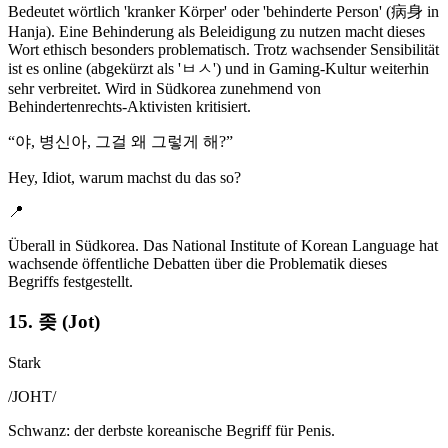
Bedeutet wörtlich 'kranker Körper' oder 'behinderte Person' (病身 in
Hanja). Eine Behinderung als Beleidigung zu nutzen macht dieses
Wort ethisch besonders problematisch. Trotz wachsender Sensibilität
ist es online (abgekürzt als 'ㅂㅅ') und in Gaming-Kultur weiterhin
sehr verbreitet. Wird in Südkorea zunehmend von
Behindertenrechts-Aktivisten kritisiert.
“
야, 병신아, 그걸 왜 그렇게 해?
”
Hey, Idiot, warum machst du das so?
📍
Überall in Südkorea. Das National Institute of Korean Language hat
wachsende öffentliche Debatten über die Problematik dieses
Begriffs festgestellt.
15. 좆 (Jot)
Stark
/
JOHT
/
Schwanz: der derbste koreanische Begriff für Penis.