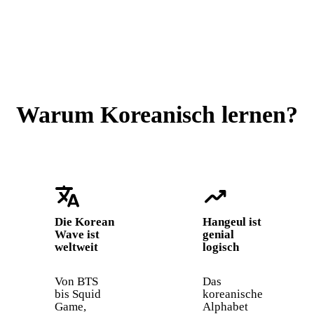
Warum Koreanisch lernen?
translate
trending_up
Die Korean
Hangeul ist
Wave ist
genial
weltweit
logisch
Von BTS
Das
bis Squid
koreanische
Game,
Alphabet