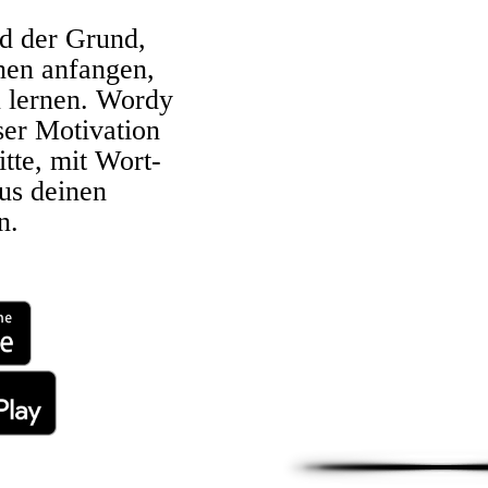
d der Grund,
nen anfangen,
 lernen. Wordy
ser Motivation
itte, mit Wort-
us deinen
n.