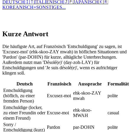
DEUTSCH
🇮🇹
ITALIENISCH
🇯🇵
JAPANISCH
🇰🇷
KOREANISCH
+
SONSTIGES...
Kurze Antwort
Die häufigste Art, auf Französisch 'Entschuldigung' zu sagen, ist
'Excusez-moi' (ehk-skoo-ZAY mwah) in höflichen Situationen und
'Pardon' (par-DOHN) für kurze, alltägliche Unterbrechungen.
Außerdem nutzt man 'Désolé(e)' (day-zoh-LAY) für
Entschuldigungen und 'Je suis désolé(e)', wenn es aufrichtiger
klingen soll.
Deutsch
Französisch
Aussprache
Formalität
Entschuldigung
ehk-skoo-ZAY
(höflich, zu einer
Excusez-moi
polite
mwah
fremden Person)
Entschuldige (locker,
ehk-skoo-
zu einer Freundin oder
Excuse-moi
casual
MWAH
einem Freund)
Sorry /
Pardon
par-DOHN
polite
Entschuldigung (kurz)