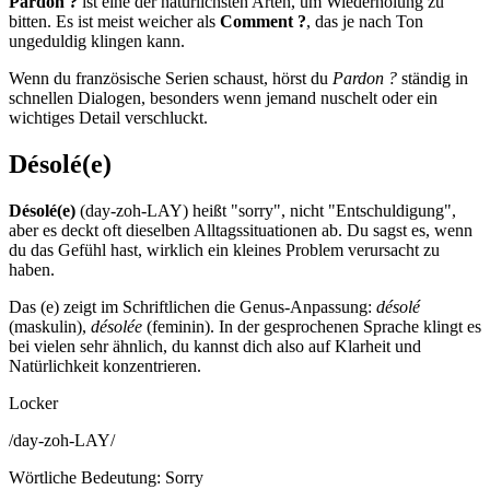
Pardon ?
ist eine der natürlichsten Arten, um Wiederholung zu
bitten. Es ist meist weicher als
Comment ?
, das je nach Ton
ungeduldig klingen kann.
Wenn du französische Serien schaust, hörst du
Pardon ?
ständig in
schnellen Dialogen, besonders wenn jemand nuschelt oder ein
wichtiges Detail verschluckt.
Désolé(e)
Désolé(e)
(day-zoh-LAY) heißt "sorry", nicht "Entschuldigung",
aber es deckt oft dieselben Alltagssituationen ab. Du sagst es, wenn
du das Gefühl hast, wirklich ein kleines Problem verursacht zu
haben.
Das (e) zeigt im Schriftlichen die Genus-Anpassung:
désolé
(maskulin),
désolée
(feminin). In der gesprochenen Sprache klingt es
bei vielen sehr ähnlich, du kannst dich also auf Klarheit und
Natürlichkeit konzentrieren.
Locker
/
day-zoh-LAY
/
Wörtliche Bedeutung
:
Sorry