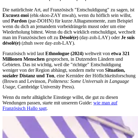
Die natürlichste Art, auf Französisch "Entschuldigung" zu sagen, ist
Excusez-moi
(ehk-skoo-ZAY mwah), wenn du höflich sein willst,
und
Pardon
(par-DOHN) für kurze Alltagsmomente, zum Beispiel
wenn du dich an jemandem vorbeidrängeln musst oder um eine
Wiederholung bittest. Wenn du dich wirklich entschuldigst, wechselt
man im Französischen oft zu
Désolé(e)
(day-zoh-LAY) oder
Je suis
désolé(e)
(zhuh swee day-zoh-LAY).
Französisch wird laut
Ethnologue (2024)
weltweit von
etwa 321
Millionen Menschen
gesprochen, in Dutzenden Ländern und
Gebieten. Das ist wichtig, weil die "richtige" Entschuldigung
weniger von der Region abhängt, sondern mehr von
Situation,
sozialer Distanz und Ton
, eine Kernidee der Höflichkeitsforschung
(Brown and Levinson,
Politeness: Some Universals in Language
Usage
, Cambridge University Press).
Wenn du mehr alltägliche Einstiege willst, die gut zu diesen
Wendungen passen, starte mit unserem Guide:
wie man auf
Französisch Hallo sagt
.