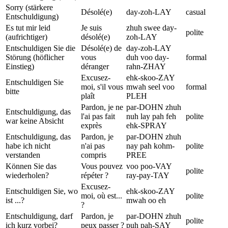
Sorry (stärkere
Désolé(e)
day-zoh-LAY
casual
Entschuldigung)
Es tut mir leid
Je suis
zhuh swee day-
polite
(aufrichtiger)
désolé(e)
zoh-LAY
Entschuldigen Sie die
Désolé(e) de
day-zoh-LAY
Störung (höflicher
vous
duh voo day-
formal
Einstieg)
déranger
rahn-ZHAY
Excusez-
ehk-skoo-ZAY
Entschuldigen Sie
moi, s'il vous
mwah seel voo
formal
bitte
plaît
PLEH
Pardon, je ne
par-DOHN zhuh
Entschuldigung, das
l'ai pas fait
nuh lay pah feh
polite
war keine Absicht
exprès
ehk-SPRAY
Entschuldigung, das
Pardon, je
par-DOHN zhuh
habe ich nicht
n'ai pas
nay pah kohm-
polite
verstanden
compris
PREE
Können Sie das
Vous pouvez
voo poo-VAY
polite
wiederholen?
répéter ?
ray-pay-TAY
Excusez-
Entschuldigen Sie, wo
ehk-skoo-ZAY
moi, où est...
polite
ist ...?
mwah oo eh
?
Entschuldigung, darf
Pardon, je
par-DOHN zhuh
polite
ich kurz vorbei?
peux passer ?
puh pah-SAY