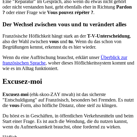
Eine "Reparatur" im Gespräch, also wenn du etwas nicht gehört
oder nicht verstanden hast, geht ebenfalls eher in Richtung
Pardon
?
oder einer Frage wie
Vous pouvez répéter ?
.
Der Wechsel zwischen vous und tu verändert alles
Französische Höflichkeit hängt stark an der
T-V-Unterscheidung
,
also der Wahl zwischen
vous
und
tu
. Wenn du das schon von
Begrüßungen kennst, erkennst du es hier wieder.
Wenn du eine Auffrischung brauchst, erklärt unser
Überblick zur
französischen Sprache
, woher dieses Höflichkeitssystem kommt und
wie es im Alltag funktioniert.
Excusez-moi
Excusez-moi
(ehk-skoo-ZAY mwah) ist das sicherste
"Entschuldigung" auf Französisch, besonders bei Fremden. Es nutzt
die
vous
-Form, also höfliche Distanz, ohne steif zu klingen.
Du hörst es in Geschäften, in öffentlichen Verkehrsmitteln und beim
Start einer Frage. Es ist auch die Wendung, die du nutzen kannst,
wenn du Aufmerksamkeit brauchst, ohne fordernd zu wirken.