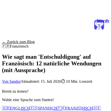
Wordy
← Zurück zum Blog
🇫🇷
Französisch
Wie sagt man 'Entschuldigung' auf
Französisch: 12 natürliche Wendungen
(mit Aussprache)
Von Sandor
Aktualisiert: 15. Juli 2026
⏱
10 Min. Lesezeit
Bereit zu lernen?
Wahle eine Sprache zum Starten!
🇬🇧
ENGLISCH
🇪🇸
SPANISCH
🇫🇷
FRANZÖSISCH
🇩🇪