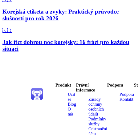
Korejská etiketa a zvyky: Praktický průvodce
slušností pro rok 2026
🇰🇷
Jak říct dobrou noc korejsky: 16 frází pro každou
situaci
Produkt
Právní
Podpora
S
informace
Učit
Podpora
se
Zásady
Kontakt
Blog
ochrany
O
osobních
nás
údajů
Podmínky
služby
Odstranění
účtu