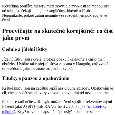
Korejština používá mezery mezi slovy, ale zvyklosti se mohou lišit
od toho, co čekají studující z angličtiny, hlavně u částic.
Nepanikařte, pokud zatím neumíte vše rozdělit, jen pokračujte ve
čtení.
Procvičujte na skutečné korejštině: co číst
jako první
Cedule a jídelní lístky
Jídelní lístky jsou skvělé, protože opakují kategorie a často mají
obrázky. Uvidíte také přejatá slova zapsaná v Hangulu, což zvedá
sebevědomí, jakmile znáte mapování zvuků.
Titulky s pauzou a opakováním
Krátké klipy jsou na začátku lepší než dlouhé epizody. Opakování je
cíl, chcete vidět stejné tvary znovu a znovu, dokud nezautomatizují.
Pokud se rádi učíte z dialogů, můžete čtení spojit s frekventovanými
frázemi jako 사랑해 (sah-RANG-heh) z článku
jak říct korejsky
miluji tě
. Když to vidíte napsané, lépe uslyšíte hranice slabik.