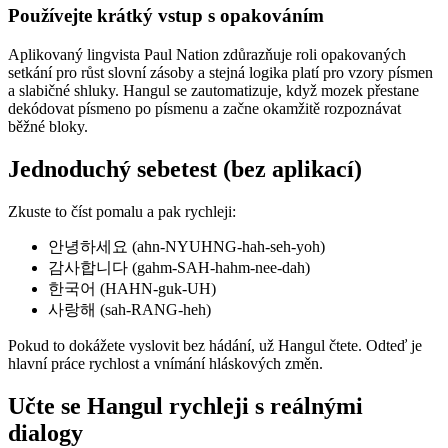
Používejte krátký vstup s opakováním
Aplikovaný lingvista Paul Nation zdůrazňuje roli opakovaných
setkání pro růst slovní zásoby a stejná logika platí pro vzory písmen
a slabičné shluky. Hangul se zautomatizuje, když mozek přestane
dekódovat písmeno po písmenu a začne okamžitě rozpoznávat
běžné bloky.
Jednoduchý sebetest (bez aplikací)
Zkuste to číst pomalu a pak rychleji:
안녕하세요 (ahn-NYUHNG-hah-seh-yoh)
감사합니다 (gahm-SAH-hahm-nee-dah)
한국어 (HAHN-guk-UH)
사랑해 (sah-RANG-heh)
Pokud to dokážete vyslovit bez hádání, už Hangul čtete. Odteď je
hlavní práce rychlost a vnímání hláskových změn.
Učte se Hangul rychleji s reálnými
dialogy