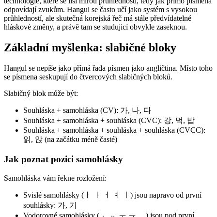
technologie, které se liší mírou průhlednosti, tedy jak přímo písmena
odpovídají zvukům. Hangul se často učí jako systém s vysokou
průhledností, ale skutečná korejská řeč má stále předvídatelné
hláskové změny, a právě tam se studující obvykle zaseknou.
Základní myšlenka: slabičné bloky
Hangul se nepíše jako přímá řada písmen jako angličtina. Místo toho
se písmena seskupují do čtvercových slabičných bloků.
Slabičný blok může být:
Souhláska + samohláska (CV): 가, 나, 다
Souhláska + samohláska + souhláska (CVC): 강, 먹, 밥
Souhláska + samohláska + souhláska + souhláska (CVCC):
읽, 앉 (na začátku méně časté)
Jak poznat pozici samohlásky
Samohláska vám řekne rozložení:
Svislé samohlásky (ㅏ ㅑ ㅓ ㅕ ㅣ) jsou napravo od první
souhlásky: 가, 기
Vodorovné samohlásky (ㅗ ㅛ ㅜ ㅠ ㅡ) jsou pod první