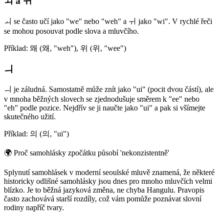
ㅚ a ㅟ
ㅚ se často učí jako "we" nebo "weh" a ㅟ jako "wi". V rychlé řeči
se mohou posouvat podle slova a mluvčího.
Příklad: 왜 (왜, "weh"), 위 (위, "wee")
ㅢ
ㅢ je záludná. Samostatně může znít jako "ui" (pocit dvou částí), ale
v mnoha běžných slovech se zjednodušuje směrem k "ee" nebo
"eh" podle pozice. Nejdřív se ji naučte jako "ui" a pak si všímejte
skutečného užití.
Příklad: 의 (의, "ui")
🌍
Proč samohlásky zpočátku působí 'nekonzistentně'
Splynutí samohlásek v moderní seoulské mluvě znamená, že některé
historicky odlišné samohlásky jsou dnes pro mnoho mluvčích velmi
blízko. Je to běžná jazyková změna, ne chyba Hangulu. Pravopis
často zachovává starší rozdíly, což vám pomůže poznávat slovní
rodiny napříč tvary.