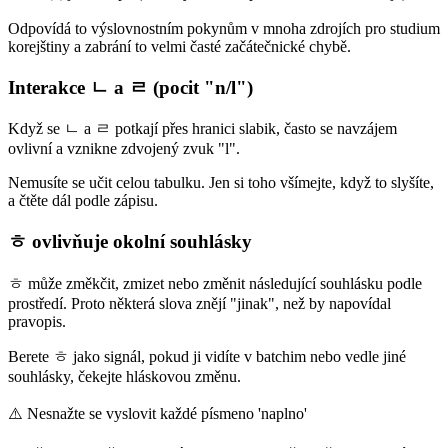
Odpovídá to výslovnostním pokynům v mnoha zdrojích pro studium
korejštiny a zabrání to velmi časté začátečnické chybě.
Interakce ㄴ a ㄹ (pocit "n/l")
Když se ㄴ a ㄹ potkají přes hranici slabik, často se navzájem
ovlivní a vznikne zdvojený zvuk "l".
Nemusíte se učit celou tabulku. Jen si toho všímejte, když to slyšíte,
a čtěte dál podle zápisu.
ㅎ ovlivňuje okolní souhlásky
ㅎ může změkčit, zmizet nebo změnit následující souhlásku podle
prostředí. Proto některá slova znějí "jinak", než by napovídal
pravopis.
Berete ㅎ jako signál, pokud ji vidíte v batchim nebo vedle jiné
souhlásky, čekejte hláskovou změnu.
⚠️
Nesnažte se vyslovit každé písmeno 'naplno'