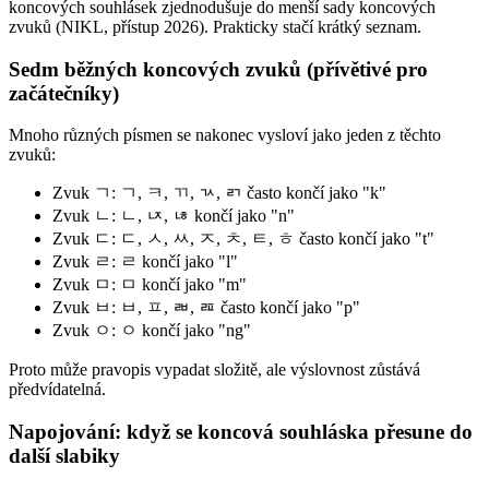
koncových souhlásek zjednodušuje do menší sady koncových
zvuků (NIKL, přístup 2026). Prakticky stačí krátký seznam.
Sedm běžných koncových zvuků (přívětivé pro
začátečníky)
Mnoho různých písmen se nakonec vysloví jako jeden z těchto
zvuků:
Zvuk ㄱ: ㄱ, ㅋ, ㄲ, ㄳ, ㄺ často končí jako "k"
Zvuk ㄴ: ㄴ, ㄵ, ㄶ končí jako "n"
Zvuk ㄷ: ㄷ, ㅅ, ㅆ, ㅈ, ㅊ, ㅌ, ㅎ často končí jako "t"
Zvuk ㄹ: ㄹ končí jako "l"
Zvuk ㅁ: ㅁ končí jako "m"
Zvuk ㅂ: ㅂ, ㅍ, ㄼ, ㄿ často končí jako "p"
Zvuk ㅇ: ㅇ končí jako "ng"
Proto může pravopis vypadat složitě, ale výslovnost zůstává
předvídatelná.
Napojování: když se koncová souhláska přesune do
další slabiky