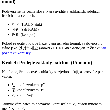
minut)
Podívejte se na běžná slova, která uvidíte v aplikacích, jídelních
lístcích a na cedulích:
한국 (HAHN-guk)
사람 (sah-RAM)
커피 (keo-pee)
Pokud se učíte i hotové fráze, čtení usnadní trénink výslovnosti u
stálic jako 안녕하세요 (ahn-NYUHNG-hah-seh-yoh) z článku
jak
pozdravit korejsky
.
Krok 4: Přidejte základy batchim (15 minut)
Naučte se, že koncové souhlásky se zjednodušují, a procvičte pár
vzorů:
밥 končí zvukem "p"
꽃 končí zvukem "t"
강 končí "ng"
Jakmile vám batchim docvakne, korejské titulky budou mnohem
méně záhadné.