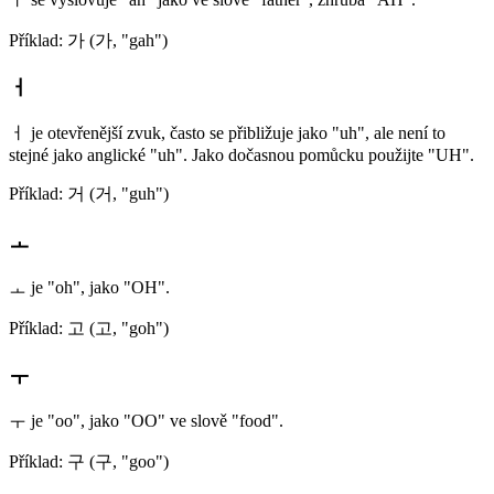
Příklad: 가 (가, "gah")
ㅓ
ㅓ je otevřenější zvuk, často se přibližuje jako "uh", ale není to
stejné jako anglické "uh". Jako dočasnou pomůcku použijte "UH".
Příklad: 거 (거, "guh")
ㅗ
ㅗ je "oh", jako "OH".
Příklad: 고 (고, "goh")
ㅜ
ㅜ je "oo", jako "OO" ve slově "food".
Příklad: 구 (구, "goo")