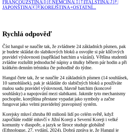
FRANCOUZŠTINA
🇩🇪
NĚMČINA
🇮🇹
ITALŠTINA
🇯🇵
JAPONŠTINA
🇰🇷
KOREJŠTINA
+
OSTATNÍ...
Rychlá odpověď
Číst hangul se naučíte tak, že zvládnete 24 základních písmen, pak
je budete skládat do slabikových bloků a osvojíte si pár klíčových
pravidel výslovnosti (například batchim a vázání). Většina studentů
zvládne rozluštit jednoduché nápisy a titulky během pár hodin a při
krátkém denním tréninku čte pohodlně do týdne.
Hangul čtete tak, že se naučíte 24 základních písmen (14 souhlásek,
10 samohlásek), pak je skládáte do slabičných bloků a používáte
malou sadu pravidel výslovnosti, hlavně batchim (koncové
souhlásky) a napojování mezi slabikami. Jakmile tyto mechanismy
pochopíte, korejština přestane vypadat jako symboly a začne
fungovat jako velmi pravidelný pravopisný systém.
Korejsky mluví zhruba 80 milionů lidí po celém světě, když
započítáte rodilé mluvčí v Jižní Koreji a Severní Koreji i velké
komunity v diaspoře, a jazyk se široce studuje globálně
(Ethnologue, 27. vydání, 2024). Dobrá zpráva je, že Hangul je