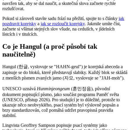
navržen tak, aby se dal naučit, a skutečná slova začnete rychle
rozlušťovat.
Pokud si zároveň stavíte sadu frází na přežití, spojte to s články
jak
pozdravit korejsky
a
jak se rozloučit korejsky
. Jakmile umíte číst,
začnete si všímat stejných slov všude, na cedulích, v jídelních
lístcích i v titulcích.
Co je Hangul (a proč působí tak
naučitelně)
Hangul (한글, vyslovuje se "HAHN-geul") je korejská abeceda a
zapisuje se do bloků, které představují slabiky. Každý blok se skládá
z menších písmen zvaných jamo (자모, vyslovuje se "JAH-moh").
UNESCO uznává
Hunminjeongeum
(훈민정음), původní
dokument popisující písmo, jako součást programu Paměť světa
(UNESCO, přístup 2026). Pro studující je to důležité, protože to
ukazuje něco neobvyklého, psací systém byl výslovně popsán a
brzy standardizován, což pomáhá udržet pravopisná pravidla
stabilní.
Lingvista Geoffrey Sampson popisuje psací systémy jako