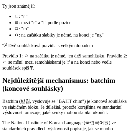
Ty jsou známější:
ㄴ: "n"
ㄹ: mezi "r" a "l" podle pozice
ㅁ: "m"
ㅇ: na začátku slabiky je němé, na konci je "ng"
💡
Dvě souhlásková pravidla s velkým dopadem
Pravidlo 1: ㅇ na začátku je němé, jen drží samohlásku. Pravidlo 2:
ㄹ se mění, mezi samohláskami je 'r' a na konci nebo vedle
souhlásek spíš 'l'.
Nejdůležitější mechanismus: batchim
(koncové souhlásky)
Batchim (받침, vyslovuje se "BAHT-chim") je koncová souhláska
ve slabičném bloku. Je důležitá, protože korejština ve standardní
výslovnosti omezuje, jaké zvuky mohou slabiku ukončit.
The National Institute of Korean Language (국립국어원) ve
standardních pravidlech výslovnosti popisuje, jak se mnoho