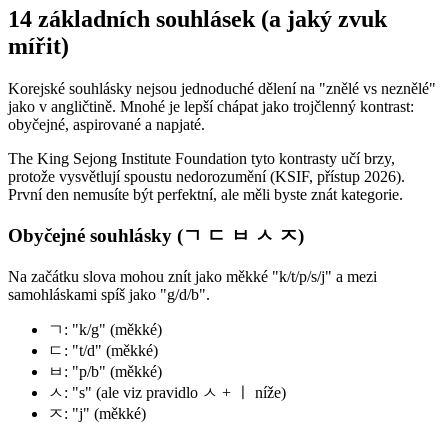
14 základních souhlásek (a jaký zvuk
mířit)
Korejské souhlásky nejsou jednoduché dělení na "znělé vs neznělé"
jako v angličtině. Mnohé je lepší chápat jako trojčlenný kontrast:
obyčejné, aspirované a napjaté.
The King Sejong Institute Foundation tyto kontrasty učí brzy,
protože vysvětlují spoustu nedorozumění (KSIF, přístup 2026).
První den nemusíte být perfektní, ale měli byste znát kategorie.
Obyčejné souhlásky (ㄱ ㄷ ㅂ ㅅ ㅈ)
Na začátku slova mohou znít jako měkké "k/t/p/s/j" a mezi
samohláskami spíš jako "g/d/b".
ㄱ: "k/g" (měkké)
ㄷ: "t/d" (měkké)
ㅂ: "p/b" (měkké)
ㅅ: "s" (ale viz pravidlo ㅅ + ㅣ níže)
ㅈ: "j" (měkké)