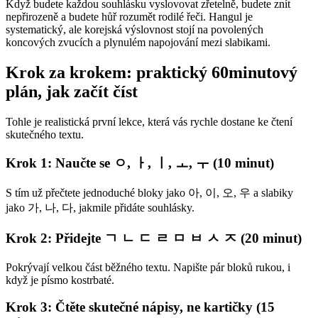
Když budete každou souhlásku vyslovovat zřetelně, budete znít
nepřirozeně a budete hůř rozumět rodilé řeči. Hangul je
systematický, ale korejská výslovnost stojí na povolených
koncových zvucích a plynulém napojování mezi slabikami.
Krok za krokem: praktický 60minutový
plán, jak začít číst
Tohle je realistická první lekce, která vás rychle dostane ke čtení
skutečného textu.
Krok 1: Naučte se ㅇ, ㅏ, ㅣ, ㅗ, ㅜ (10 minut)
S tím už přečtete jednoduché bloky jako 아, 이, 오, 우 a slabiky
jako 가, 나, 다, jakmile přidáte souhlásky.
Krok 2: Přidejte ㄱ ㄴ ㄷ ㄹ ㅁ ㅂ ㅅ ㅈ (20 minut)
Pokrývají velkou část běžného textu. Napište pár bloků rukou, i
když je písmo kostrbaté.
Krok 3: Čtěte skutečné nápisy, ne kartičky (15