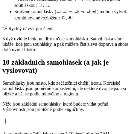
souhláskou: 고, 그
Smíšené samohlásky (ㅢ ㅚ ㅟ ㅘ ㅝ ㅙ ㅞ) mohou vytvořit
kombinované rozložení: 괴, 뭐
💡
Rychlý návyk pro čtení
Když uvidíte blok, nejdřív určete samohlásku. Samohláska vám
ukáže, kde jsou souhlásky, a pak můžete číst zleva doprava a shora
dolů uvnitř bloku.
10 základních samohlásek (a jak je
vyslovovat)
Samohlásky jsou místo, kde začátečníci chtějí jistotu. Korejské
samohlásky jsou poměrně konzistentní, ale některé dvojice jsou si
blízké a liší se podle mluvčího a regionu.
Níže jsou základní samohlásky, které budete vídat pořád.
Výslovnosti jsou přibližné podle angličtiny.
ㅏ
ㅏ se vyslovuje "ah" jako ve slově "father", zhruba "AH".