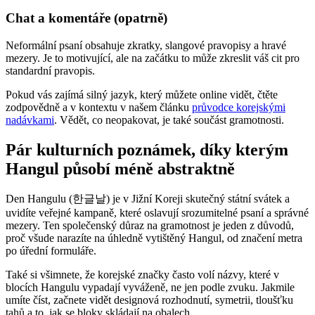
Chat a komentáře (opatrně)
Neformální psaní obsahuje zkratky, slangové pravopisy a hravé
mezery. Je to motivující, ale na začátku to může zkreslit váš cit pro
standardní pravopis.
Pokud vás zajímá silný jazyk, který můžete online vidět, čtěte
zodpovědně a v kontextu v našem článku
průvodce korejskými
nadávkami
. Vědět, co neopakovat, je také součást gramotnosti.
Pár kulturních poznámek, díky kterým
Hangul působí méně abstraktně
Den Hangulu (한글날) je v Jižní Koreji skutečný státní svátek a
uvidíte veřejné kampaně, které oslavují srozumitelné psaní a správné
mezery. Ten společenský důraz na gramotnost je jeden z důvodů,
proč všude narazíte na úhledně vytištěný Hangul, od značení metra
po úřední formuláře.
Také si všimnete, že korejské značky často volí názvy, které v
blocích Hangulu vypadají vyváženě, ne jen podle zvuku. Jakmile
umíte číst, začnete vidět designová rozhodnutí, symetrii, tloušťku
tahů a to, jak se bloky skládají na obalech.