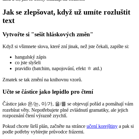
Jak se zlepšovat, když už umíte rozluštit
text
Vytvořte si "sešit hláskových změn"
Když si všimnete slova, které zní jinak, než jste čekali, zapište si:
hangulský zápis
co jste slyšeli
pravidlo (batchim, napojování, efekt ㅎ atd.)
Zmatek se tak změní na knihovnu vzorů.
Učte se částice jako lepidlo pro čtení
Částice jako 은/는, 이/가, 을/를 se objevují pořád a pomáhají vám
rozebírat věty. Nepotřebujete plné zvládnutí gramatiky, ale jejich
rozpoznání čtení výrazně zrychlí.
Pokud chcete širší plán, začněte na stránce
učení korejštiny
a pak si
podle potřeby vybírejte průvodce frázemi.