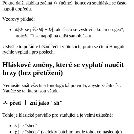
Pokud další slabika začíná ㅇ (němé), koncová souhláska se často
napojí dopředu.
Vzorový příklad:
먹어 se píše 먹 + 어, ale často se vysloví jako "meo-geo",
protože ㄱ se napojí na další samohlásku.
Uslyšíte to pořád v běžné řeči i v titulcích, proto se čtení Hangulu
rychle vyplatí i pro poslech.
Hláskové změny, které se vyplatí naučit
brzy (bez přetížení)
Nemusíte znát všechna fonologická pravidla, abyste začali číst.
Naučte se ta, která jsou všude.
ㅅ před ㅣ zní jako "sh"
Tohle je klasické pravidlo pro studující a je velmi užitečné:
시 je "shee"
십 je "sheep" (s efekty batchim podle toho, co následuje)