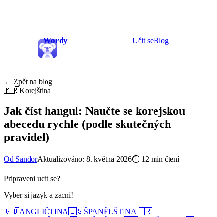
Wordy
Učit se
Blog
← Zpět na blog
🇰🇷
Korejština
Jak číst hangul: Naučte se korejskou
abecedu rychle (podle skutečných
pravidel)
Od Sandor
Aktualizováno: 8. května 2026
⏱
12 min čtení
Pripraveni ucit se?
Vyber si jazyk a zacni!
🇬🇧
ANGLIČTINA
🇪🇸
ŠPANĚLŠTINA
🇫🇷