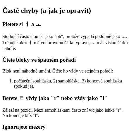
Časté chyby (a jak je opravit)
Pletete si ㅓ a ㅗ
Studující často čtou ㅓ jako "oh", protože vypadá podobně jako ㅗ.
Trénujte oko: ㅓ má vodorovnou čárku vpravo, ㅗ má svislou čárku
nahoře.
Čtete bloky ve špatném pořadí
Blok není náhodné umění. Čtěte ho vždy ve stejném pořadí:
počáteční souhláska, 2) samohláska, 3) koncová souhláska
(pokud je).
Berete ㄹ vždy jako "r" nebo vždy jako "l"
Záleží na pozici. Mezi samohláskami často zní víc jako lehké "r".
Na konci je blíž "l".
Ignorujete mezery