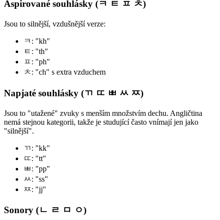
Aspirované souhlásky (ㅋ ㅌ ㅍ ㅊ)
Jsou to silnější, vzdušnější verze:
ㅋ: "kh"
ㅌ: "th"
ㅍ: "ph"
ㅊ: "ch" s extra vzduchem
Napjaté souhlásky (ㄲ ㄸ ㅃ ㅆ ㅉ)
Jsou to "utažené" zvuky s menším množstvím dechu. Angličtina
nemá stejnou kategorii, takže je studující často vnímají jen jako
"silnější".
ㄲ: "kk"
ㄸ: "tt"
ㅃ: "pp"
ㅆ: "ss"
ㅉ: "jj"
Sonory (ㄴ ㄹ ㅁ ㅇ)