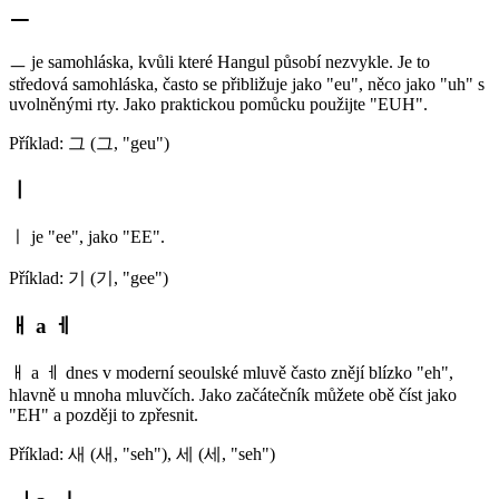
ㅡ
ㅡ je samohláska, kvůli které Hangul působí nezvykle. Je to
středová samohláska, často se přibližuje jako "eu", něco jako "uh" s
uvolněnými rty. Jako praktickou pomůcku použijte "EUH".
Příklad: 그 (그, "geu")
ㅣ
ㅣ je "ee", jako "EE".
Příklad: 기 (기, "gee")
ㅐ a ㅔ
ㅐ a ㅔ dnes v moderní seoulské mluvě často znějí blízko "eh",
hlavně u mnoha mluvčích. Jako začátečník můžete obě číst jako
"EH" a později to zpřesnit.
Příklad: 새 (새, "seh"), 세 (세, "seh")