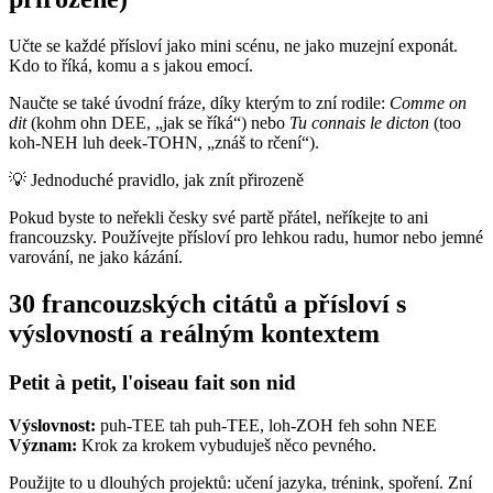
Učte se každé přísloví jako mini scénu, ne jako muzejní exponát.
Kdo to říká, komu a s jakou emocí.
Naučte se také úvodní fráze, díky kterým to zní rodile:
Comme on
dit
(kohm ohn DEE, „jak se říká“) nebo
Tu connais le dicton
(too
koh-NEH luh deek-TOHN, „znáš to rčení“).
💡
Jednoduché pravidlo, jak znít přirozeně
Pokud byste to neřekli česky své partě přátel, neříkejte to ani
francouzsky. Používejte přísloví pro lehkou radu, humor nebo jemné
varování, ne jako kázání.
30 francouzských citátů a přísloví s
výslovností a reálným kontextem
Petit à petit, l'oiseau fait son nid
Výslovnost:
puh-TEE tah puh-TEE, loh-ZOH feh sohn NEE
Význam:
Krok za krokem vybuduješ něco pevného.
Použijte to u dlouhých projektů: učení jazyka, trénink, spoření. Zní