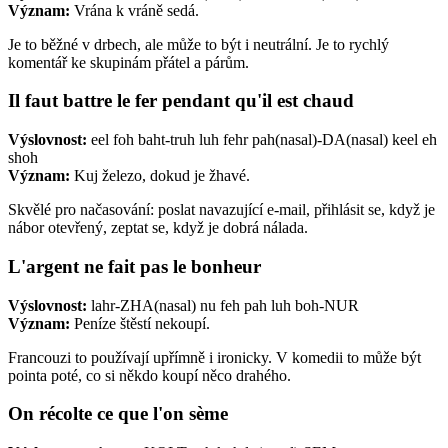
Význam:
Vrána k vráně sedá.
Je to běžné v drbech, ale může to být i neutrální. Je to rychlý
komentář ke skupinám přátel a párům.
Il faut battre le fer pendant qu'il est chaud
Výslovnost:
eel foh baht-truh luh fehr pah(nasal)-DA(nasal) keel eh
shoh
Význam:
Kuj železo, dokud je žhavé.
Skvělé pro načasování: poslat navazující e-mail, přihlásit se, když je
nábor otevřený, zeptat se, když je dobrá nálada.
L'argent ne fait pas le bonheur
Výslovnost:
lahr-ZHA(nasal) nu feh pah luh boh-NUR
Význam:
Peníze štěstí nekoupí.
Francouzi to používají upřímně i ironicky. V komedii to může být
pointa poté, co si někdo koupí něco drahého.
On récolte ce que l'on sème