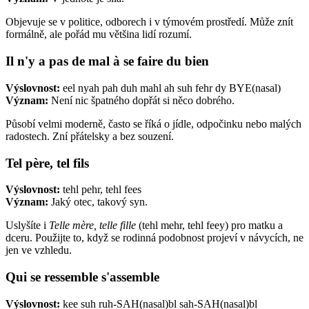
Objevuje se v politice, odborech i v týmovém prostředí. Může znít
formálně, ale pořád mu většina lidí rozumí.
Il n'y a pas de mal à se faire du bien
Výslovnost:
eel nyah pah duh mahl ah suh fehr dy BYE(nasal)
Význam:
Není nic špatného dopřát si něco dobrého.
Působí velmi moderně, často se říká o jídle, odpočinku nebo malých
radostech. Zní přátelsky a bez souzení.
Tel père, tel fils
Výslovnost:
tehl pehr, tehl fees
Význam:
Jaký otec, takový syn.
Uslyšíte i
Telle mère, telle fille
(tehl mehr, tehl feey) pro matku a
dceru. Použijte to, když se rodinná podobnost projeví v návycích, ne
jen ve vzhledu.
Qui se ressemble s'assemble
Výslovnost:
kee suh ruh-SAH(nasal)bl sah-SAH(nasal)bl