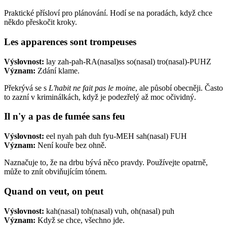
Praktické přísloví pro plánování. Hodí se na poradách, když chce
někdo přeskočit kroky.
Les apparences sont trompeuses
Výslovnost:
lay zah-pah-RA(nasal)ss so(nasal) tro(nasal)-PUHZ
Význam:
Zdání klame.
Překrývá se s
L'habit ne fait pas le moine
, ale působí obecněji. Často
to zazní v kriminálkách, když je podezřelý až moc očividný.
Il n'y a pas de fumée sans feu
Výslovnost:
eel nyah pah duh fyu-MEH sah(nasal) FUH
Význam:
Není kouře bez ohně.
Naznačuje to, že na drbu bývá něco pravdy. Používejte opatrně,
může to znít obviňujícím tónem.
Quand on veut, on peut
Výslovnost:
kah(nasal) toh(nasal) vuh, oh(nasal) puh
Význam:
Když se chce, všechno jde.