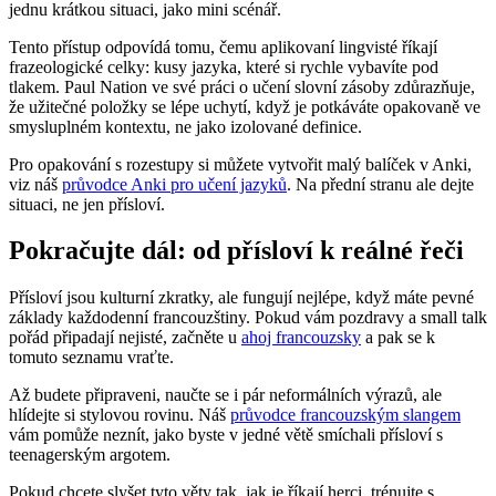
jednu krátkou situaci, jako mini scénář.
Tento přístup odpovídá tomu, čemu aplikovaní lingvisté říkají
frazeologické celky: kusy jazyka, které si rychle vybavíte pod
tlakem. Paul Nation ve své práci o učení slovní zásoby zdůrazňuje,
že užitečné položky se lépe uchytí, když je potkáváte opakovaně ve
smysluplném kontextu, ne jako izolované definice.
Pro opakování s rozestupy si můžete vytvořit malý balíček v Anki,
viz náš
průvodce Anki pro učení jazyků
. Na přední stranu ale dejte
situaci, ne jen přísloví.
Pokračujte dál: od přísloví k reálné řeči
Přísloví jsou kulturní zkratky, ale fungují nejlépe, když máte pevné
základy každodenní francouzštiny. Pokud vám pozdravy a small talk
pořád připadají nejisté, začněte u
ahoj francouzsky
a pak se k
tomuto seznamu vraťte.
Až budete připraveni, naučte se i pár neformálních výrazů, ale
hlídejte si stylovou rovinu. Náš
průvodce francouzským slangem
vám pomůže neznít, jako byste v jedné větě smíchali přísloví s
teenagerským argotem.
Pokud chcete slyšet tyto věty tak, jak je říkají herci, trénujte s