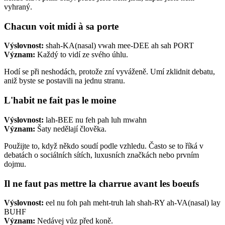
vyhraný.
Chacun voit midi à sa porte
Výslovnost:
shah-KA(nasal) vwah mee-DEE ah sah PORT
Význam:
Každý to vidí ze svého úhlu.
Hodí se při neshodách, protože zní vyváženě. Umí zklidnit debatu,
aniž byste se postavili na jednu stranu.
L'habit ne fait pas le moine
Výslovnost:
lah-BEE nu feh pah luh mwahn
Význam:
Šaty nedělají člověka.
Použijte to, když někdo soudí podle vzhledu. Často se to říká v
debatách o sociálních sítích, luxusních značkách nebo prvním
dojmu.
Il ne faut pas mettre la charrue avant les boeufs
Výslovnost:
eel nu foh pah meht-truh lah shah-RY ah-VA(nasal) lay
BUHF
Význam:
Nedávej vůz před koně.