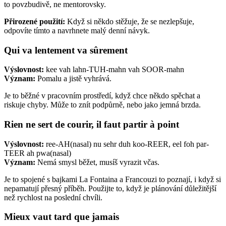
to povzbudivě, ne mentorovsky.
Přirozené použití:
Když si někdo stěžuje, že se nezlepšuje,
odpovíte tímto a navrhnete malý denní návyk.
Qui va lentement va sûrement
Výslovnost:
kee vah lahn-TUH-mahn vah SOOR-mahn
Význam:
Pomalu a jistě vyhrává.
Je to běžné v pracovním prostředí, když chce někdo spěchat a
riskuje chyby. Může to znít podpůrně, nebo jako jemná brzda.
Rien ne sert de courir, il faut partir à point
Výslovnost:
ree-AH(nasal) nu sehr duh koo-REER, eel foh par-
TEER ah pwa(nasal)
Význam:
Nemá smysl běžet, musíš vyrazit včas.
Je to spojené s bajkami La Fontaina a Francouzi to poznají, i když si
nepamatují přesný příběh. Použijte to, když je plánování důležitější
než rychlost na poslední chvíli.
Mieux vaut tard que jamais