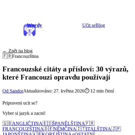
Wordy
Učit se
Blog
← Zpět na blog
🇫🇷
Francouzština
Francouzské citáty a přísloví: 30 výrazů,
které Francouzi opravdu používají
Od Sandor
Aktualizováno: 27. května 2026
⏱
12 min čtení
Pripraveni ucit se?
Vyber si jazyk a zacni!
🇬🇧
ANGLIČTINA
🇪🇸
ŠPANĚLŠTINA
🇫🇷
FRANCOUZŠTINA
🇩🇪
NĚMČINA
🇮🇹
ITALŠTINA
🇯🇵
JAPONŠTINA
🇰🇷
KOREJŠTINA
+
OSTATNÍ...