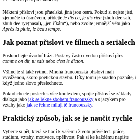
Některá přísloví jsou přátelská, jiná jsou ostrá. Pokud si nejste jistí,
zjemněte to úsměvem, přidejte
je dis ça, je dis rien
(zhuh dee sah,
zhuh dee rye(nasal), „jen říkám“), nebo zvolte jemnější větu jako
Après la pluie, le beau temps
.
Jak poznat přísloví ve filmech a seriálech
Poslouchejte úvodní frázi. Postavy často uvedou přísloví přes
comme on dit
,
tu sais
nebo
c'est le dicton
.
Všímejte si také rytmu. Mnohá francouzská přísloví mají
vyváženou, skoro poetickou stavbu. Díky tomu je snadno poznáte, i
když jedno slovo přeslechnete.
Pokud chcete poslech s více kontextem, spojte přísloví se základy
dialogu jako
jak se řekne sbohem francouzsky
a s jazykem pro
vztahy jako
jak se řekne miluji tě francouzsky
.
Praktický způsob, jak se je naučit rychle
Vyberte si pět, která se hodí k vašemu životu právě teď: práce,
studium, vztahy, motivace, trpělivost. Pak si ke každému napište