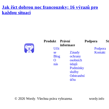
Jak říct dobrou noc francouzsky: 16 výrazů pro
každou situaci
Produkt
Právní
Podpora
S
informace
Učit
Podpora
se
Zásady
Kontakt
Blog
ochrany
O
osobních
nás
údajů
Podmínky
služby
Odstranění
účtu
© 2026 Wordy. Všechna práva vyhrazena.
wordy.info