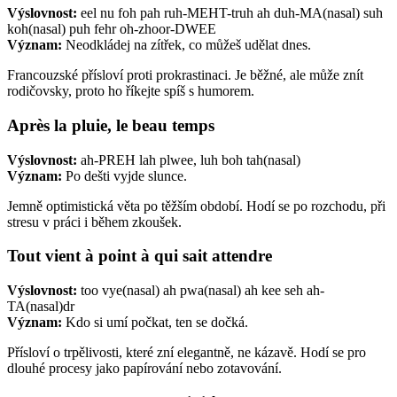
Výslovnost:
eel nu foh pah ruh-MEHT-truh ah duh-MA(nasal) suh
koh(nasal) puh fehr oh-zhoor-DWEE
Význam:
Neodkládej na zítřek, co můžeš udělat dnes.
Francouzské přísloví proti prokrastinaci. Je běžné, ale může znít
rodičovsky, proto ho říkejte spíš s humorem.
Après la pluie, le beau temps
Výslovnost:
ah-PREH lah plwee, luh boh tah(nasal)
Význam:
Po dešti vyjde slunce.
Jemně optimistická věta po těžším období. Hodí se po rozchodu, při
stresu v práci i během zkoušek.
Tout vient à point à qui sait attendre
Výslovnost:
too vye(nasal) ah pwa(nasal) ah kee seh ah-
TA(nasal)dr
Význam:
Kdo si umí počkat, ten se dočká.
Přísloví o trpělivosti, které zní elegantně, ne kázavě. Hodí se pro
dlouhé procesy jako papírování nebo zotavování.