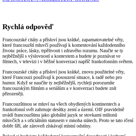
Rychlá odpověď
Francouzské citáty a přísloví jsou krátké, zapamatovatelné věty,
které francouzští mluvčí používají k komentování každodenního
života: práce, lásky, trpělivosti i zdravého rozumu. Naučte se ty
nejběžnější s výslovností a kontextem a budete je poznávat ve
filmech, v televizi i v běžné konverzaci napříč frankofonním světem.
Francouzské citáty a přísloví jsou krátké, znovu použitelné věty,
které Francouzi používají k posouzení situace, k radě nebo pro
humor. Když se naučíte ty nejběžnější, rychleji porozumíte
francouzským filmům a seriálům a v konverzaci budete znít
přirozeněji.
Francouzštinou se mluví na všech obydlených kontinentech a
frankofonní svět zahrnuje desítky zemí a území. OIF pravidelně
uvádí francouzštinu jako globální jazyk se stovkami milionů
mluvčích a s oficiálním statusem v mnoha státech. Proto se tato rčení
dobře šíří, ale zároveň získávají místní odstíny.