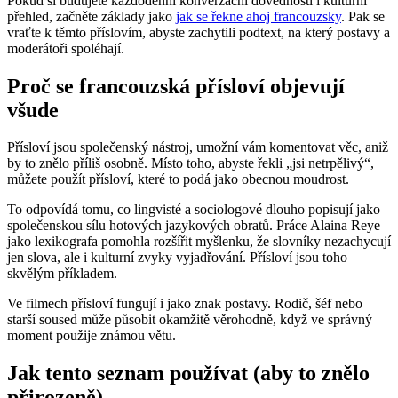
Pokud si budujete každodenní konverzační dovednosti i kulturní
přehled, začněte základy jako
jak se řekne ahoj francouzsky
. Pak se
vraťte k těmto příslovím, abyste zachytili podtext, na který postavy a
moderátoři spoléhají.
Proč se francouzská přísloví objevují
všude
Přísloví jsou společenský nástroj, umožní vám komentovat věc, aniž
by to znělo příliš osobně. Místo toho, abyste řekli „jsi netrpělivý“,
můžete použít přísloví, které to podá jako obecnou moudrost.
To odpovídá tomu, co lingvisté a sociologové dlouho popisují jako
společenskou sílu hotových jazykových obratů. Práce Alaina Reye
jako lexikografa pomohla rozšířit myšlenku, že slovníky nezachycují
jen slova, ale i kulturní zvyky vyjadřování. Přísloví jsou toho
skvělým příkladem.
Ve filmech přísloví fungují i jako znak postavy. Rodič, šéf nebo
starší soused může působit okamžitě věrohodně, když ve správný
moment použije známou větu.
Jak tento seznam používat (aby to znělo
přirozeně)