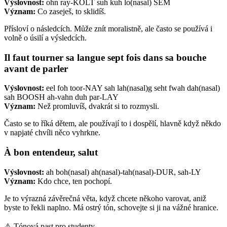
Výslovnost:
ohn ray-KOLT suh kuh lo(nasal) SEM
Význam:
Co zaseješ, to sklidíš.
Přísloví o následcích. Může znít moralistně, ale často se používá i
volně o úsilí a výsledcích.
Il faut tourner sa langue sept fois dans sa bouche
avant de parler
Výslovnost:
eel foh toor-NAY sah lah(nasal)g seht fwah dah(nasal)
sah BOOSH ah-vahn duh par-LAY
Význam:
Než promluvíš, dvakrát si to rozmysli.
Často se to říká dětem, ale používají to i dospělí, hlavně když někdo
v napjaté chvíli něco vyhrkne.
À bon entendeur, salut
Výslovnost:
ah boh(nasal) ah(nasal)-tah(nasal)-DUR, sah-LY
Význam:
Kdo chce, ten pochopí.
Je to výrazná závěrečná věta, když chcete někoho varovat, aniž
byste to řekli naplno. Má ostrý tón, schovejte si ji na vážné hranice.
⚠️
Tónová past pro studenty