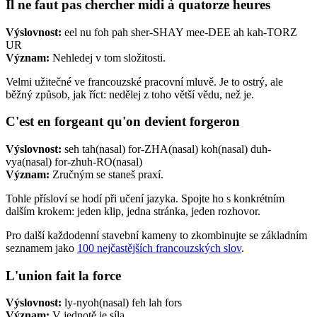
Il ne faut pas chercher midi à quatorze heures
Výslovnost:
eel nu foh pah sher-SHAY mee-DEE ah kah-TORZ
UR
Význam:
Nehledej v tom složitosti.
Velmi užitečné ve francouzské pracovní mluvě. Je to ostrý, ale
běžný způsob, jak říct: nedělej z toho větší vědu, než je.
C'est en forgeant qu'on devient forgeron
Výslovnost:
seh tah(nasal) for-ZHA(nasal) koh(nasal) duh-
vya(nasal) for-zhuh-RO(nasal)
Význam:
Zručným se staneš praxí.
Tohle přísloví se hodí při učení jazyka. Spojte ho s konkrétním
dalším krokem: jeden klip, jedna stránka, jeden rozhovor.
Pro další každodenní stavební kameny to zkombinujte se základním
seznamem jako
100 nejčastějších francouzských slov
.
L'union fait la force
Výslovnost:
ly-nyoh(nasal) feh lah fors
Význam:
V jednotě je síla.