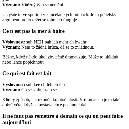
Význam:
Vítězný tým se nemění.
Uslyšíte to ve sportu i v kancelářských rutinách. Je to přátelský
argument pro to držet se toho, co funguje.
Ce n'est pas la mer à boire
Výslovnost:
suh NEH pah lah mehr ah bwahr
Význam:
Není to žádná hrůza, dá se to zvládnout.
Běžné, když někdo úkol zbytečně dramatizuje. Může to uklidnit,
nebo lehce popíchnout.
Ce qui est fait est fait
Výslovnost:
suh kee eh feh eh feh
Význam:
Co se stalo, stalo se.
Klidný způsob, jak ukončit kolotoč lítosti. V dramatech je to také
dobrá věta, když se postava chce posunout dál.
Il ne faut pas remettre à demain ce qu'on peut faire
aujourd'hui