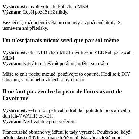
Výslovnost:
myuh voh tahr kuh zhah-MEH
Význam:
Lepší pozdě než nikdy.
Bezpečná, každodenní věta pro omluvy a zpožděné úkoly. S
úsměvem zní přátelsky.
On n'est jamais mieux servi que par soi-même
Výslovnost:
ohn NEH zhah-MEH myuh sehr-VEE kuh par swah-
MEM
Význam:
Když to chceš mít pořádně, udělej si to sám.
Může to znít trochu mrzutě, používejte to opatrně. Hodí se k DIY
situacím, vaření nebo vtipech o byrokracii.
Il ne faut pas vendre la peau de l'ours avant de
l'avoir tué
Výslovnost:
eel nu foh pah vahn-druh lah poh duh loors ah-vahn
duh lah-VWAHR too-EH
Význam:
Nechval dne před večerem.
Francouzské obrazné vyjádření je tady výrazné. Používá se, když
někdo slaví příliš brzy: práce ještě není jistá, zápas ještě není