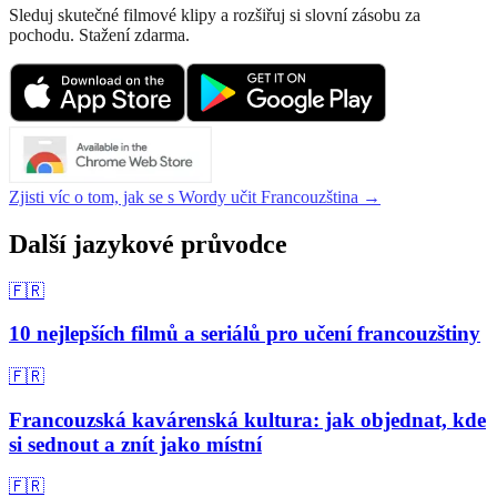
Sleduj skutečné filmové klipy a rozšiřuj si slovní zásobu za
pochodu. Stažení zdarma.
Zjisti víc o tom, jak se s Wordy učit Francouzština →
Další jazykové průvodce
🇫🇷
10 nejlepších filmů a seriálů pro učení francouzštiny
🇫🇷
Francouzská kavárenská kultura: jak objednat, kde
si sednout a znít jako místní
🇫🇷