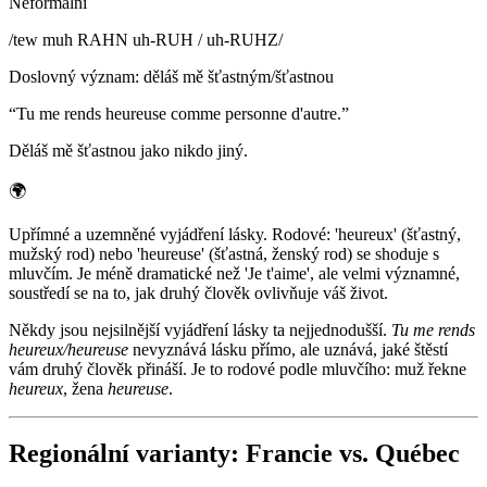
Neformální
/
tew muh RAHN uh-RUH / uh-RUHZ
/
Doslovný význam
:
děláš mě šťastným/šťastnou
“
Tu me rends heureuse comme personne d'autre.
”
Děláš mě šťastnou jako nikdo jiný.
🌍
Upřímné a uzemněné vyjádření lásky. Rodové: 'heureux' (šťastný,
mužský rod) nebo 'heureuse' (šťastná, ženský rod) se shoduje s
mluvčím. Je méně dramatické než 'Je t'aime', ale velmi významné,
soustředí se na to, jak druhý člověk ovlivňuje váš život.
Někdy jsou nejsilnější vyjádření lásky ta nejjednodušší.
Tu me rends
heureux/heureuse
nevyznává lásku přímo, ale uznává, jaké štěstí
vám druhý člověk přináší. Je to rodové podle mluvčího: muž řekne
heureux
, žena
heureuse
.
Regionální varianty: Francie vs. Québec