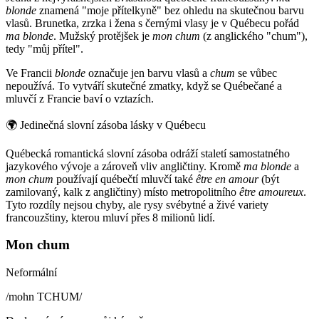
blonde
znamená "moje přítelkyně" bez ohledu na skutečnou barvu
vlasů. Brunetka, zrzka i žena s černými vlasy je v Québecu pořád
ma blonde
. Mužský protějšek je
mon chum
(z anglického "chum"),
tedy "můj přítel".
Ve Francii
blonde
označuje jen barvu vlasů a
chum
se vůbec
nepoužívá. To vytváří skutečné zmatky, když se Québečané a
mluvčí z Francie baví o vztazích.
🌍
Jedinečná slovní zásoba lásky v Québecu
Québecká romantická slovní zásoba odráží staletí samostatného
jazykového vývoje a zároveň vliv angličtiny. Kromě
ma blonde
a
mon chum
používají québečtí mluvčí také
être en amour
(být
zamilovaný, kalk z angličtiny) místo metropolitního
être amoureux
.
Tyto rozdíly nejsou chyby, ale rysy svébytné a živé variety
francouzštiny, kterou mluví přes 8 milionů lidí.
Mon chum
Neformální
/
mohn TCHUM
/