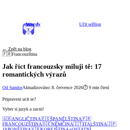
Wordy
Učit se
Blog
← Zpět na blog
🇫🇷
Francouzština
Jak říct francouzsky miluji tě: 17
romantických výrazů
Od Sandor
Aktualizováno: 8. července 2026
⏱
9 min čtení
Pripraveni ucit se?
Vyber si jazyk a zacni!
🇬🇧
ANGLIČTINA
🇪🇸
ŠPANĚLŠTINA
🇫🇷
FRANCOUZŠTINA
🇩🇪
NĚMČINA
🇮🇹
ITALŠTINA
🇯🇵
JAPONŠTINA
🇰🇷
KOREJŠTINA
+
OSTATNÍ...