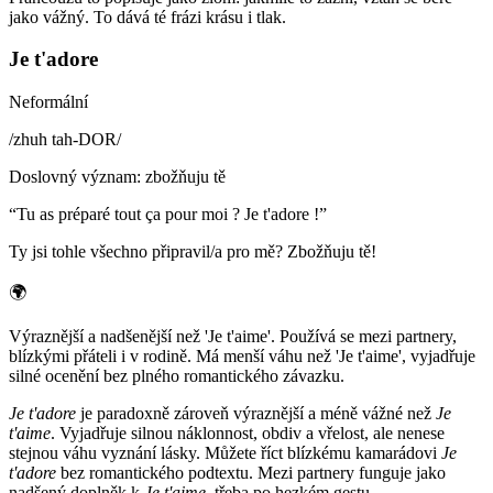
jako vážný. To dává té frázi krásu i tlak.
Je t'adore
Neformální
/
zhuh tah-DOR
/
Doslovný význam
:
zbožňuju tě
“
Tu as préparé tout ça pour moi ? Je t'adore !
”
Ty jsi tohle všechno připravil/a pro mě? Zbožňuju tě!
🌍
Výraznější a nadšenější než 'Je t'aime'. Používá se mezi partnery,
blízkými přáteli i v rodině. Má menší váhu než 'Je t'aime', vyjadřuje
silné ocenění bez plného romantického závazku.
Je t'adore
je paradoxně zároveň výraznější a méně vážné než
Je
t'aime
. Vyjadřuje silnou náklonnost, obdiv a vřelost, ale nenese
stejnou váhu vyznání lásky. Můžete říct blízkému kamarádovi
Je
t'adore
bez romantického podtextu. Mezi partnery funguje jako
nadšený doplněk k
Je t'aime
, třeba po hezkém gestu.