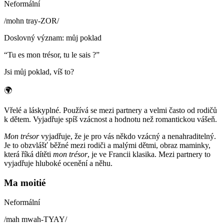
Neformální
/
mohn tray-ZOR
/
Doslovný význam
:
můj poklad
“
Tu es mon trésor, tu le sais ?
”
Jsi můj poklad, víš to?
🌍
Vřelé a láskyplné. Používá se mezi partnery a velmi často od rodičů
k dětem. Vyjadřuje spíš vzácnost a hodnotu než romantickou vášeň.
Mon trésor
vyjadřuje, že je pro vás někdo vzácný a nenahraditelný.
Je to obzvlášť běžné mezi rodiči a malými dětmi, obraz maminky,
která říká dítěti
mon trésor
, je ve Francii klasika. Mezi partnery to
vyjadřuje hluboké ocenění a něhu.
Ma moitié
Neformální
/
mah mwah-TYAY
/