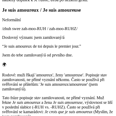
Je suis amoureux / Je suis amoureuse
Neformální
/
zhuh swee zah-moo-RUH / zah-moo-RUHZ
/
Doslovný význam
:
jsem zamilovaný/á
“
Je suis amoureux de toi depuis le premier jour.
”
Jsem do tebe zamilovaný/á od prvního dne.
🌍
Rodové: muži říkají 'amoureux', ženy 'amoureuse'. Popisuje stav
zamilovanosti, ne přímé vyznání někomu. Často se používá při
svěřování se přátelům: 'Je suis amoureux/amoureuse' (jsem
zamilovaný/á).
Tato fráze popisuje
stav
zamilovanosti, ne přímé vyznání. Muž
řekne
Je suis amoureux
a žena
Je suis amoureuse
, výslovnost se liší
v poslední slabice (-RUH vs. -RUHZ). Často se používá při
svěřování se kamarádovi:
Je crois que je suis amoureux
(Myslím, že