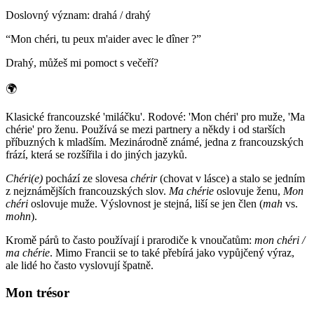
Doslovný význam
:
drahá / drahý
“
Mon chéri, tu peux m'aider avec le dîner ?
”
Drahý, můžeš mi pomoct s večeří?
🌍
Klasické francouzské 'miláčku'. Rodové: 'Mon chéri' pro muže, 'Ma
chérie' pro ženu. Používá se mezi partnery a někdy i od starších
příbuzných k mladším. Mezinárodně známé, jedna z francouzských
frází, která se rozšířila i do jiných jazyků.
Chéri(e)
pochází ze slovesa
chérir
(chovat v lásce) a stalo se jedním
z nejznámějších francouzských slov.
Ma chérie
oslovuje ženu,
Mon
chéri
oslovuje muže. Výslovnost je stejná, liší se jen člen (
mah
vs.
mohn
).
Kromě párů to často používají i prarodiče k vnoučatům:
mon chéri /
ma chérie
. Mimo Francii se to také přebírá jako vypůjčený výraz,
ale lidé ho často vyslovují špatně.
Mon trésor