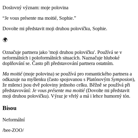
Doslovný význam
:
moje polovina
“
Je vous présente ma moitié, Sophie.
”
Dovolte mi představit moji druhou polovičku, Sophie.
🌍
Označuje partnera jako 'moji druhou polovičku'. Používá se v
neformálních i poloformálních situacích. Naznačuje hluboké
doplňování se. Často při představování partnera ostatním.
Ma moitié
(moje polovina) se používá pro romantického partnera a
odkazuje na myšlenku (často spojovanou s Platónovým
Symposion
),
že milenci jsou dvě poloviny jednoho celku. Běžně se používá při
představování:
Je vous présente ma moitié
(Dovolte mi představit
moji druhou polovičku). Výraz je vřelý a má i lehce humorný tón.
Bisou
Neformální
/
bee-ZOO
/