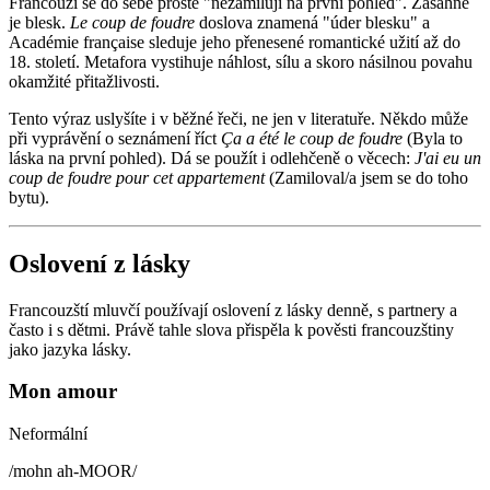
Francouzi se do sebe prostě "nezamilují na první pohled". Zasáhne
je blesk.
Le coup de foudre
doslova znamená "úder blesku" a
Académie française sleduje jeho přenesené romantické užití až do
18. století. Metafora vystihuje náhlost, sílu a skoro násilnou povahu
okamžité přitažlivosti.
Tento výraz uslyšíte i v běžné řeči, ne jen v literatuře. Někdo může
při vyprávění o seznámení říct
Ça a été le coup de foudre
(Byla to
láska na první pohled). Dá se použít i odlehčeně o věcech:
J'ai eu un
coup de foudre pour cet appartement
(Zamiloval/a jsem se do toho
bytu).
Oslovení z lásky
Francouzští mluvčí používají oslovení z lásky denně, s partnery a
často i s dětmi. Právě tahle slova přispěla k pověsti francouzštiny
jako jazyka lásky.
Mon amour
Neformální
/
mohn ah-MOOR
/