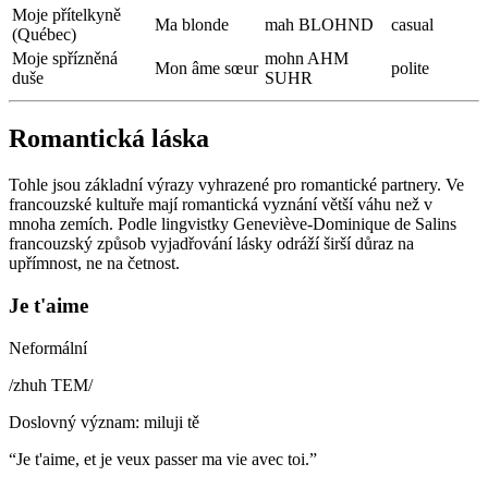
Moje přítelkyně
Ma blonde
mah BLOHND
casual
(Québec)
Moje spřízněná
mohn AHM
Mon âme sœur
polite
duše
SUHR
Romantická láska
Tohle jsou základní výrazy vyhrazené pro romantické partnery. Ve
francouzské kultuře mají romantická vyznání větší váhu než v
mnoha zemích. Podle lingvistky Geneviève-Dominique de Salins
francouzský způsob vyjadřování lásky odráží širší důraz na
upřímnost, ne na četnost.
Je t'aime
Neformální
/
zhuh TEM
/
Doslovný význam
:
miluji tě
“
Je t'aime, et je veux passer ma vie avec toi.
”