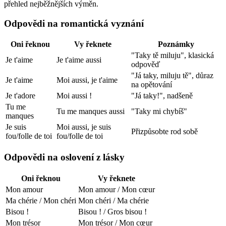
přehled nejběžnějších výměn.
Odpovědi na romantická vyznání
Oni řeknou
Vy řeknete
Poznámky
"Taky tě miluju", klasická
Je t'aime
Je t'aime aussi
odpověď
"Já taky, miluju tě", důraz
Je t'aime
Moi aussi, je t'aime
na opětování
Je t'adore
Moi aussi !
"Já taky!", nadšeně
Tu me
Tu me manques aussi
"Taky mi chybíš"
manques
Je suis
Moi aussi, je suis
Přizpůsobte rod sobě
fou/folle de toi
fou/folle de toi
Odpovědi na oslovení z lásky
Oni řeknou
Vy řeknete
Mon amour
Mon amour / Mon cœur
Ma chérie / Mon chéri
Mon chéri / Ma chérie
Bisou !
Bisou ! / Gros bisou !
Mon trésor
Mon trésor / Mon cœur