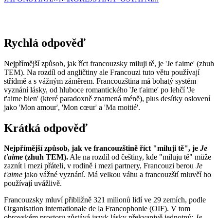
Rychlá odpověď
Nejpřímější způsob, jak říct francouzsky miluji tě, je 'Je t'aime' (zhuh
TEM). Na rozdíl od angličtiny ale Francouzi tuto větu používají
střídmě a s vážným záměrem. Francouzština má bohatý systém
vyznání lásky, od hluboce romantického 'Je t'aime' po lehčí 'Je
t'aime bien' (které paradoxně znamená méně), plus desítky oslovení
jako 'Mon amour', 'Mon cœur' a 'Ma moitié'.
Krátká odpověď
Nejpřímější způsob, jak ve francouzštině říct "miluji tě", je
Je
t'aime
(zhuh TEM).
Ale na rozdíl od češtiny, kde "miluju tě" může
zaznít i mezi přáteli, v rodině i mezi partnery, Francouzi berou
Je
t'aime
jako vážné vyznání. Má velkou váhu a francouzští mluvčí ho
používají uvážlivě.
Francouzsky mluví přibližně 321 milionů lidí ve 29 zemích, podle
Organisation internationale de la Francophonie (OIF). V tom
obrovském prostoru zůstává jazyk lásky překvapivě jednotný:
Je