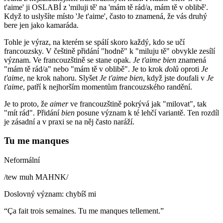
t'aime' ji OSLABÍ z 'miluji tě' na 'mám tě rád/a, mám tě v oblibě'.
Když to uslyšíte místo 'Je t'aime', často to znamená, že vás druhý
bere jen jako kamaráda.
Tohle je výraz, na kterém se spálí skoro každý, kdo se učí
francouzsky. V češtině přidání "hodně" k "miluju tě" obvykle zesílí
význam. Ve francouzštině se stane opak.
Je t'aime bien
znamená
"mám tě rád/a" nebo "mám tě v oblibě". Je to krok
dolů
oproti
Je
t'aime
, ne krok nahoru. Slyšet
Je t'aime bien
, když jste doufali v
Je
t'aime
, patří k nejhorším momentům francouzského randění.
Je to proto, že
aimer
ve francouzštině pokrývá jak "milovat", tak
"mít rád". Přidání
bien
posune význam k té lehčí variantě. Ten rozdíl
je zásadní a v praxi se na něj často naráží.
Tu me manques
Neformální
/
tew muh MAHNK
/
Doslovný význam
:
chybíš mi
“
Ça fait trois semaines. Tu me manques tellement.
”