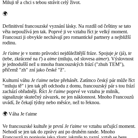
Miluji tě a chci s tebou strávit celý život.
🌍
Definitivní francouzské vyznání lásky. Na rozdíl od češtiny se tato
věta nepoužívá jen tak. Poprvé ji ve vztahu říct je velký moment.
Francouzi ji obvykle nechávají pro romantické partnery a nejbližší
rodinu.
Je t'aime
je v tomto průvodci nejdůležitější fráze. Spojuje
je
(já),
te
(tebe, zkrácené na
t'
) a
aime
(miluju, od slovesa
aimer
). Výslovnost
je jednodušší než u mnoha francouzských frází ("zhuh TEM"),
přičemž "zh" zní jako české "ž".
Kulturní váhu
Je t'aime
nelze přehánět. Zatímco český pár může říct
"miluju tě" i jen tak při odchodu z domu, francouzský pár s tou frází
zachází obřadněji. Říct
Je t'aime
poprvé ve vztahu je milník,
signalizuje skutečný závazek, ne jen náklonnost. Mnoho Francouzů
uvádí, že čekají týdny nebo měsíce, než to řeknou.
🌍
Váha Je t'aime
Ve francouzské kultuře je první
Je t'aime
ve vztahu určující moment.
Nehodí se jen tak do zprávy ani po druhém rande. Mnoho
Francouzů to popisuje jako zlom: jakmile to zazní, vztah se bere