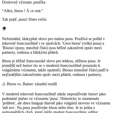
Doslovný význam
:
pusička
“
Allez, bisou ! À ce soir.
”
Tak pojď, pusu! Dnes večer.
🌍
Neformální, láskyplné slovo pro malou pusu. Používá se pořád v
mluvené francouzštině i ve zprávách. 'Gros bisou' (velká pusa) a
'Bisous' (pusy, množné číslo) jsou běžné zakončení zpráv mezi
partnery, rodinou a blízkými přáteli.
Bisou
je běžné francouzské slovo pro lehkou, něžnou pusu. Je
jemnější než
baiser
(to se v moderní francouzštině posunulo k
vulgárnímu významu, takže opatrně).
Bisous
(množné číslo) patří k
nejčastějším zakončením zpráv mezi přáteli, rodinou i partnery.
⚠️
Bisou vs. Baiser: zásadní rozdíl
V moderní mluvené francouzštině nikdy nepoužívejte
baiser
jako
podstatné jméno ve významu 'pusa'. Historicky to znamenalo
'polibek', ale dnes funguje hlavně jako vulgární sloveso ve významu
'mít sex'. Na pusy používejte
bisou
nebo
bise
. Je to jedna z
nejtrapnějších chyb, které může student francouzštiny udělat.