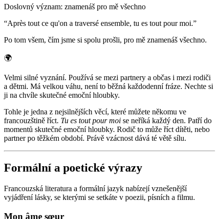
Doslovný význam
:
znamenáš pro mě všechno
“
Après tout ce qu'on a traversé ensemble, tu es tout pour moi.
”
Po tom všem, čím jsme si spolu prošli, pro mě znamenáš všechno.
🌍
Velmi silné vyznání. Používá se mezi partnery a občas i mezi rodiči
a dětmi. Má velkou váhu, není to běžná každodenní fráze. Nechte si
ji na chvíle skutečné emoční hloubky.
Tohle je jedna z nejsilnějších věcí, které můžete někomu ve
francouzštině říct.
Tu es tout pour moi
se neříká každý den. Patří do
momentů skutečné emoční hloubky. Rodič to může říct dítěti, nebo
partner po těžkém období. Právě vzácnost dává té větě sílu.
Formální a poetické výrazy
Francouzská literatura a formální jazyk nabízejí vznešenější
vyjádření lásky, se kterými se setkáte v poezii, písních a filmu.
Mon âme sœur