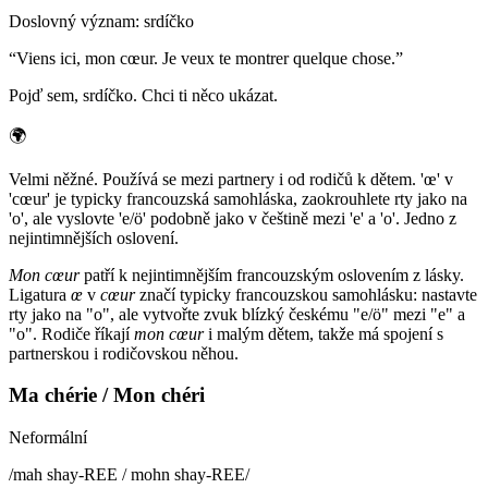
Doslovný význam
:
srdíčko
“
Viens ici, mon cœur. Je veux te montrer quelque chose.
”
Pojď sem, srdíčko. Chci ti něco ukázat.
🌍
Velmi něžné. Používá se mezi partnery i od rodičů k dětem. 'œ' v
'cœur' je typicky francouzská samohláska, zaokrouhlete rty jako na
'o', ale vyslovte 'e/ö' podobně jako v češtině mezi 'e' a 'o'. Jedno z
nejintimnějších oslovení.
Mon cœur
patří k nejintimnějším francouzským oslovením z lásky.
Ligatura
œ
v
cœur
značí typicky francouzskou samohlásku: nastavte
rty jako na "o", ale vytvořte zvuk blízký českému "e/ö" mezi "e" a
"o". Rodiče říkají
mon cœur
i malým dětem, takže má spojení s
partnerskou i rodičovskou něhou.
Ma chérie / Mon chéri
Neformální
/
mah shay-REE / mohn shay-REE
/