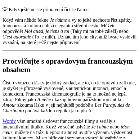
💡
Když ještě nejste připravení říct Je t'aime
Když vám někdo řekne
Je t'aime
a vy to ještě nechcete říct zpátky,
francouzská kultura nabízí elegantní střední cestu. Můžete
odpovědět
Moi aussi, je tiens à toi
(Taky mi na tobě záleží) nebo
C'est adorable
(To je milé). Uznáte tím jeho city, aniž byste vyslovili
vyznání, na které ještě nejste připravení.
Procvičujte s opravdovým francouzským
obsahem
Číst o výrazech lásky je dobrý základ, ale to, co je opravdu zafixuje,
je slyšet je přirozeně vyslovené, s autentickou intonací, emocí a
kontextem. Francouzská kinematografie je na to možná nejlepší
zdroj. Filmy jako
Amélie
ukazují hravou pařížskou romantiku,
Amour
zkoumá lásku v její nejhlubší podobě a
Les Parapluies de
Cherbourg
podává každou repliku jako píseň.
Wordy
vám umožní sledovat francouzské filmy a seriály s
interaktivními titulky. Když ve scéně uslyšíte
Je t'aime
nebo
Mon
cœur
, můžete na frázi klepnout a hned uvidíte význam, výslovnost i
kulturní kontext. Místo biflování seznamu výrazů je vstřebáte z