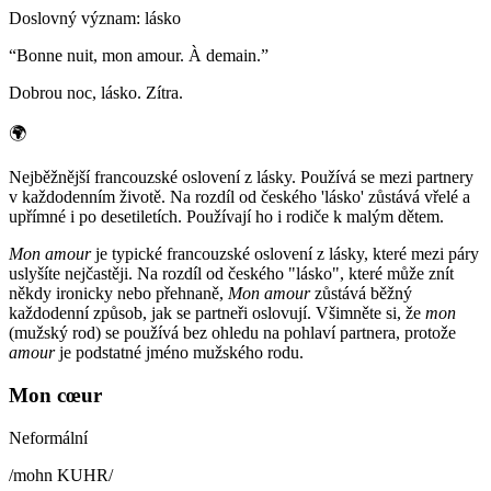
Doslovný význam
:
lásko
“
Bonne nuit, mon amour. À demain.
”
Dobrou noc, lásko. Zítra.
🌍
Nejběžnější francouzské oslovení z lásky. Používá se mezi partnery
v každodenním životě. Na rozdíl od českého 'lásko' zůstává vřelé a
upřímné i po desetiletích. Používají ho i rodiče k malým dětem.
Mon amour
je typické francouzské oslovení z lásky, které mezi páry
uslyšíte nejčastěji. Na rozdíl od českého "lásko", které může znít
někdy ironicky nebo přehnaně,
Mon amour
zůstává běžný
každodenní způsob, jak se partneři oslovují. Všimněte si, že
mon
(mužský rod) se používá bez ohledu na pohlaví partnera, protože
amour
je podstatné jméno mužského rodu.
Mon cœur
Neformální
/
mohn KUHR
/