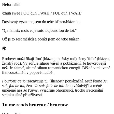
Neformální
/
zhuh swee FOO duh TWAH / FUL duh TWAH
/
Doslovný význam
:
jsem do tebe blázen/blázenka
“
Ça fait six mois et je suis toujours fou de toi.
”
Už je to šest měsíců a pořád jsem do tebe blázen.
🌍
Rodové: muži říkají 'fou' (blázen, mužský rod), ženy 'folle' (blázen,
ženský rod). Vyjadřuje silnou vášeň a pobláznění. Je hovorovější
než 'Je t'aime', ale má silnou romantickou energii. Běžné v mluvené
francouzštině i v popové hudbě.
Fou/folle de toi
zachycuje tu "šílenost" pobláznění. Muž řekne
Je
suis fou de toi
, žena
Je suis folle de toi
. Je to vášnivější a méně
uměřené než
Je t'aime
, vyjadřuje ohromující, trochu iracionální
stránku silné přitažlivosti.
Tu me rends heureux / heureuse