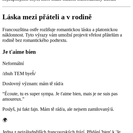
Láska mezi přáteli a v rodině
Francouzština ostře rozlišuje romantickou lásku a platonickou
náklonnost. Tyto výrazy vám umožní projevit vřelost přátelům a
rodině bez romantického podtextu.
Je t'aime bien
Neformální
/
zhuh TEM byeh̃
/
Doslovný význam
:
mám tě rád/a
“
Écoute, tu es super sympa. Je t'aime bien, mais je ne suis pas
amoureux.
”
Poslyš, jsi fakt fajn. Mám tě rád/a, ale nejsem zamilovaný/á.
🌍
Jedna z nejzáludnějších francouzských frází. Přidání 'bien' k 'Je