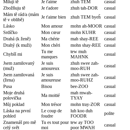
Miluji tě
Je t'aime
zhuh TEM
casual
Zbožňuju tě
Je t'adore
zhuh tah-DOR
casual
Mám tě rád/a (mám
Je t'aime bien
zhuh TEM byeh̃
casual
tě v oblibě)
Lásko
Mon amour
mohn ah-MOOR
casual
Srdíčko
Mon cœur
mohn KUHR
casual
Drahá (k ženě)
Ma chérie
mah shay-REE
casual
Drahý (k muži)
Mon chéri
mohn shay-REE
casual
Tu me
tew muh
Chybíš mi
casual
manques
MAHNK
Jsem zamilovaný
Je suis
zhuh swee zah-
casual
(muž)
amoureux
moo-RUH
Jsem zamilovaná
Je suis
zhuh swee zah-
casual
(žena)
amoureuse
moo-RUHZ
Pusa
Bisou
bee-ZOO
casual
Moje druhá
mah mwah-
Ma moitié
casual
polovička
TYAY
Můj poklad
Mon trésor
mohn tray-ZOR
casual
Láska na první
Le coup de
luh koo duh
polite
pohled
foudre
FOODR
Znamenáš pro mě
Tu es tout pour
tew ay TOO
casual
celý svět
moi
poor MWAH