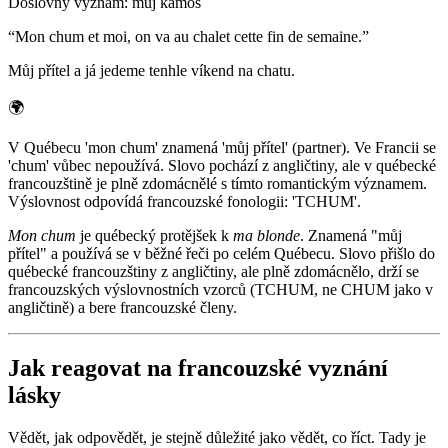
Doslovný význam
:
můj kámoš
“
Mon chum et moi, on va au chalet cette fin de semaine.
”
Můj přítel a já jedeme tenhle víkend na chatu.
🌍
V Québecu 'mon chum' znamená 'můj přítel' (partner). Ve Francii se
'chum' vůbec nepoužívá. Slovo pochází z angličtiny, ale v québecké
francouzštině je plně zdomácnělé s tímto romantickým významem.
Výslovnost odpovídá francouzské fonologii: 'TCHUM'.
Mon chum
je québecký protějšek k
ma blonde
. Znamená "můj
přítel" a používá se v běžné řeči po celém Québecu. Slovo přišlo do
québecké francouzštiny z angličtiny, ale plně zdomácnělo, drží se
francouzských výslovnostních vzorců (TCHUM, ne CHUM jako v
angličtině) a bere francouzské členy.
Jak reagovat na francouzské vyznání
lásky
Vědět, jak odpovědět, je stejně důležité jako vědět, co říct. Tady je