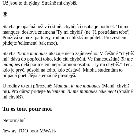
Už jsou to tři týdny. Strašně mi chybíš.
🌍
Stavba je opačná než v češtině: chybějící osoba je podmět. 'Tu me
manques' doslova znamená 'Ty mi chybíš' (ne 'Já postrádám tebe').
Používá se mezi partnery, rodinou i blízkými přáteli. Pro zesílení
přidejte 'tellement' (tak moc).
Stavba
Tu me manques
ukazuje něco zajímavého. V češtině "chybíš
mi" dává do popředí toho, kdo cítí chybění. Ve francouzštině
Tu me
manques
dělá podmětem nepřítomnou osobu: "Ty mi chybíš." Ten,
kdo je pryč, působí na toho, kdo zůstává. Mnoha studentům to
připadá poetičtější a emočně přesnější.
U rodiny to zní přirozeně:
Maman, tu me manques
(Mami, chybíš
mi). Pro důraz přidejte
tellement
:
Tu me manques tellement
(Strašně
mi chybíš).
Tu es tout pour moi
Neformální
/
tew ay TOO poor MWAH
/