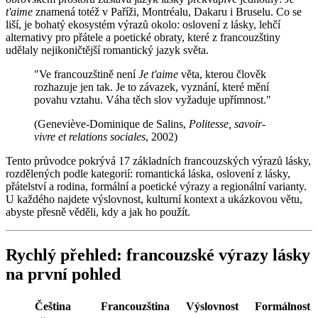
t'aime
znamená totéž v Paříži, Montréalu, Dakaru i Bruselu. Co se
liší, je bohatý ekosystém výrazů okolo: oslovení z lásky, lehčí
alternativy pro přátele a poetické obraty, které z francouzštiny
udělaly nejikoničtější romantický jazyk světa.
"Ve francouzštině není
Je t'aime
věta, kterou člověk
rozhazuje jen tak. Je to závazek, vyznání, které mění
povahu vztahu. Váha těch slov vyžaduje upřímnost."
(Geneviève-Dominique de Salins,
Politesse, savoir-
vivre et relations sociales
, 2002)
Tento průvodce pokrývá 17 základních francouzských výrazů lásky,
rozdělených podle kategorií: romantická láska, oslovení z lásky,
přátelství a rodina, formální a poetické výrazy a regionální varianty.
U každého najdete výslovnost, kulturní kontext a ukázkovou větu,
abyste přesně věděli, kdy a jak ho použít.
Rychlý přehled: francouzské výrazy lásky
na první pohled
Čeština
Francouzština
Výslovnost
Formálnost