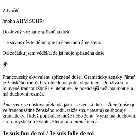
Zdvořilé
/
mohn AHM SUHR
/
Doslovný význam
:
spřízněná duše
“
Je savais dès le début que tu étais mon âme sœur.
”
Od začátku jsem věděl/a, že jsi moje spřízněná duše.
🌍
Francouzský ekvivalent 'spřízněné duše'. Gramaticky ženský ('âme'
je ženského rodu), bez ohledu na pohlaví partnera. Používá se v
mluvené francouzštině i v literatuře. Je poetičtější než 'ma moitié' a
má duchovní rozměr.
Âme sœur
se doslova překládá jako "sesterská duše".
Âme
(duše) je
ve francouzštině ženského rodu, takže
sœur
(sestra) se shoduje
gramaticky, i když popisujete muže nebo ženu. Výraz má duchovní,
skoro mystickou kvalitu, kterou
ma moitié
nemá.
Je suis fou de toi / Je suis folle de toi