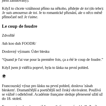
jsem zamilovaný).
Když to chcete vztáhnout přímo na někoho, přidejte
de toi
(do tebe):
Je suis amoureux de toi
. Je to romantické přiznání, ale o něco méně
přímočaré než
Je t'aime
.
Le coup de foudre
Zdvořilé
/
luh koo duh FOODR
/
Doslovný význam
:
Úder blesku
“
Quand je l'ai vue pour la première fois, ça a été le coup de foudre.
”
Když jsem ji viděl/a poprvé, byla to láska na první pohled.
🌍
Francouzský výraz pro lásku na první pohled, doslova 'zásah
bleskem'. Dramatičtější a poetičtější než český ekvivalent. Používá
se vážně i odlehčeně. Académie française sleduje přenesené užití už
do 18. století.