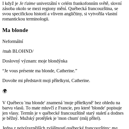
I když je
Je t'aime
univerzální v celém frankofonním světě, slovní
zásoba okolo se mezi regiony mění. Québecká francouzština, se
svou specifickou historií a vlivem angličtiny, si vytvořila vlastní
romantickou terminologii.
Ma blonde
Neformální
/
mah BLOHND
/
Doslovný význam
:
moje blondýnka
“
Je vous présente ma blonde, Catherine.
”
Dovolte mi představit moji přítelkyni, Catherine.
🌍
V Québecu 'ma blonde' znamená 'moje přítelkyně' bez ohledu na
barvu vlasů. To mate mluvčí z Francie, pro které 'blonde' popisuje
jen vlasy. Termín je v québecké francouzštině starý staletí a dodnes
je běžný. Mužský protějšek je 'mon chum' (můj přítel).
Jedna z nejvýraznějších zvláštností québecké francouzštiny:
ma