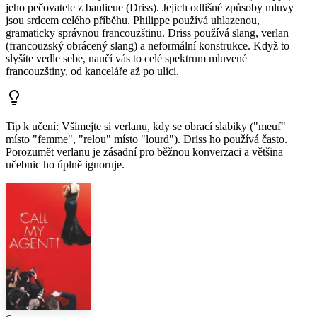
jeho pečovatele z banlieue (Driss). Jejich odlišné způsoby mluvy
jsou srdcem celého příběhu. Philippe používá uhlazenou,
gramaticky správnou francouzštinu. Driss používá slang, verlan
(francouzský obrácený slang) a neformální konstrukce. Když to
slyšíte vedle sebe, naučí vás to celé spektrum mluvené
francouzštiny, od kanceláře až po ulici.
Tip k učení
:
Všímejte si verlanu, kdy se obrací slabiky ("meuf"
místo "femme", "relou" místo "lourd"). Driss ho používá často.
Porozumět verlanu je zásadní pro běžnou konverzaci a většina
učebnic ho úplně ignoruje.