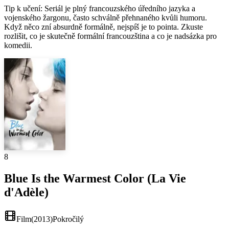
Tip k učení
:
Seriál je plný francouzského úředního jazyka a
vojenského žargonu, často schválně přehnaného kvůli humoru.
Když něco zní absurdně formálně, nejspíš je to pointa. Zkuste
rozlišit, co je skutečně formální francouzština a co je nadsázka pro
komedii.
8
Blue Is the Warmest Color (La Vie
d'Adèle)
Film
(
2013
)
Pokročilý