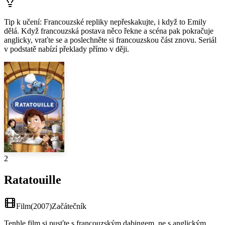
Tip k učení
:
Francouzské repliky nepřeskakujte, i když to Emily
dělá. Když francouzská postava něco řekne a scéna pak pokračuje
anglicky, vraťte se a poslechněte si francouzskou část znovu. Seriál
v podstatě nabízí překlady přímo v ději.
2
Ratatouille
Film
(
2007
)
Začátečník
Tenhle film si pusťte s francouzským dabingem, ne s anglickým.