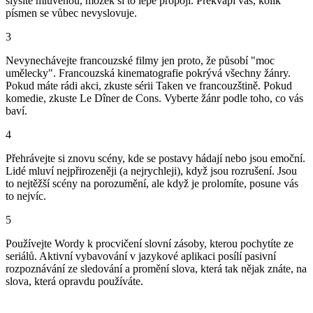
slyšíte mluvenou, mozek si to lépe propojí. Překvapí vás, kolik
písmen se vůbec nevyslovuje.
3
Nevynechávejte francouzské filmy jen proto, že působí "moc
umělecky". Francouzská kinematografie pokrývá všechny žánry.
Pokud máte rádi akci, zkuste sérii Taken ve francouzštině. Pokud
komedie, zkuste Le Dîner de Cons. Vyberte žánr podle toho, co vás
baví.
4
Přehrávejte si znovu scény, kde se postavy hádají nebo jsou emoční.
Lidé mluví nejpřirozeněji (a nejrychleji), když jsou rozrušení. Jsou
to nejtěžší scény na porozumění, ale když je prolomíte, posune vás
to nejvíc.
5
Používejte Wordy k procvičení slovní zásoby, kterou pochytíte ze
seriálů. Aktivní vybavování v jazykové aplikaci posílí pasivní
rozpoznávání ze sledování a promění slova, která tak nějak znáte, na
slova, která opravdu používáte.