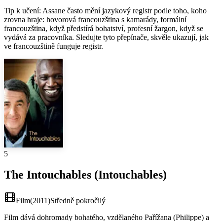
Tip k učení
:
Assane často mění jazykový registr podle toho, koho
zrovna hraje: hovorová francouzština s kamarády, formální
francouzština, když předstírá bohatství, profesní žargon, když se
vydává za pracovníka. Sledujte tyto přepínače, skvěle ukazují, jak
ve francouzštině funguje registr.
5
The Intouchables (Intouchables)
Film
(
2011
)
Středně pokročilý
Film dává dohromady bohatého, vzdělaného Pařížana (Philippe) a