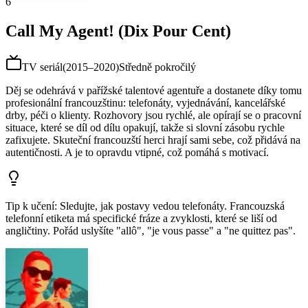
6
Call My Agent! (Dix Pour Cent)
TV seriál
(
2015–2020
)
Středně pokročilý
Děj se odehrává v pařížské talentové agentuře a dostanete díky tomu
profesionální francouzštinu: telefonáty, vyjednávání, kancelářské
drby, péči o klienty. Rozhovory jsou rychlé, ale opírají se o pracovní
situace, které se díl od dílu opakují, takže si slovní zásobu rychle
zafixujete. Skuteční francouzští herci hrají sami sebe, což přidává na
autentičnosti. A je to opravdu vtipné, což pomáhá s motivací.
Tip k učení
:
Sledujte, jak postavy vedou telefonáty. Francouzská
telefonní etiketa má specifické fráze a zvyklosti, které se liší od
angličtiny. Pořád uslyšíte "allô", "je vous passe" a "ne quittez pas".