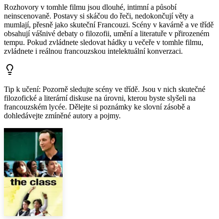
Rozhovory v tomhle filmu jsou dlouhé, intimní a působí
neinscenovaně. Postavy si skáčou do řeči, nedokončují věty a
mumlají, přesně jako skuteční Francouzi. Scény v kavárně a ve třídě
obsahují vášnivé debaty o filozofii, umění a literatuře v přirozeném
tempu. Pokud zvládnete sledovat hádky u večeře v tomhle filmu,
zvládnete i reálnou francouzskou intelektuální konverzaci.
Tip k učení
:
Pozorně sledujte scény ve třídě. Jsou v nich skutečné
filozofické a literární diskuse na úrovni, kterou byste slyšeli na
francouzském lycée. Dělejte si poznámky ke slovní zásobě a
dohledávejte zmíněné autory a pojmy.