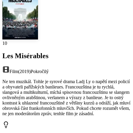
10
Les Misérables
Film
(
2019
)
Pokročilý
Ne ten muzikál. Tohle je syrové drama Ladj Ly o napětí mezi policií
a obyvateli pařížských banlieues. Francouzština je tu rychlá,
slangová a multikulturní, míchá spisovnou francouzštinu se slangem
ovlivněným arabštinou, verlanem a výrazy z banlieue. Je to ostrý
kontrast k uhlazené francouzštině z většiny kurzů a odráží, jak mluví
obrovská část frankofonních mluvčích. Pokud chcete rozumět všem,
ne jen moderátorům zpráv, tenhle film je zásadní.