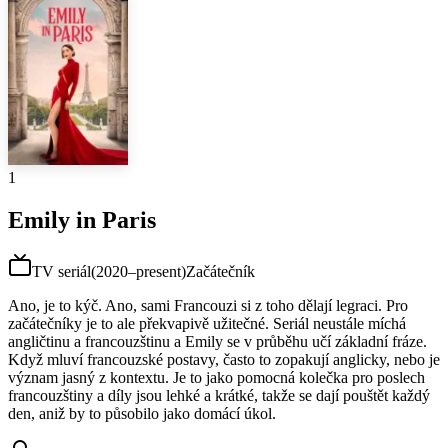
1
Emily in Paris
TV seriál
(
2020–present
)
Začátečník
Ano, je to kýč. Ano, sami Francouzi si z toho dělají legraci. Pro
začátečníky je to ale překvapivě užitečné. Seriál neustále míchá
angličtinu a francouzštinu a Emily se v průběhu učí základní fráze.
Když mluví francouzské postavy, často to zopakují anglicky, nebo je
význam jasný z kontextu. Je to jako pomocná kolečka pro poslech
francouzštiny a díly jsou lehké a krátké, takže se dají pouštět každý
den, aniž by to působilo jako domácí úkol.