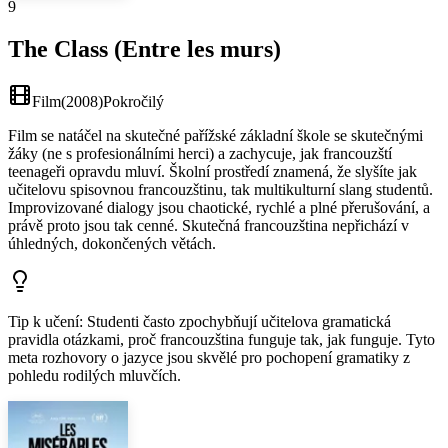
9
The Class (Entre les murs)
Film
(
2008
)
Pokročilý
Film se natáčel na skutečné pařížské základní škole se skutečnými
žáky (ne s profesionálními herci) a zachycuje, jak francouzští
teenageři opravdu mluví. Školní prostředí znamená, že slyšíte jak
učitelovu spisovnou francouzštinu, tak multikulturní slang studentů.
Improvizované dialogy jsou chaotické, rychlé a plné přerušování, a
právě proto jsou tak cenné. Skutečná francouzština nepřichází v
úhledných, dokončených větách.
Tip k učení
:
Studenti často zpochybňují učitelova gramatická
pravidla otázkami, proč francouzština funguje tak, jak funguje. Tyto
meta rozhovory o jazyce jsou skvělé pro pochopení gramatiky z
pohledu rodilých mluvčích.