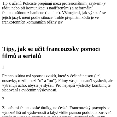
Tip k učení
:
Policisté přepínají mezi profesionálním jazykem (v
rádiu nebo při komunikaci s nadřízenými) a neformální
francouzštinou z banlieue (na ulici). Všímejte si, jak výrazně se
jejich jazyk mění podle situace. Tohle přepínání kódů je ve
frankofonních komunitách běžný jev.
Tipy, jak se učit francouzsky pomocí
filmů a seriálů
1
Francouzština má spoustu zvuků, které v češtině nejsou ("r",
nosovky, rozdíl mezi "u" a "ou"). Filmy vás je nenaučí vyslovit, ale
vytrénují ucho, abyste je slyšeli. Pro nejlepší výsledky kombinujte
sledování s cvičením výslovnosti.
2
Zapněte si francouzské titulky, ne české. Francouzský pravopis se
výrazně liší od výslovnosti a když vidíte psanou podobu a zároveň