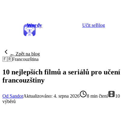
Wordy
Učit se
Blog
← Zpět na blog
🇫🇷
Francouzština
10 nejlepších filmů a seriálů pro učení
francouzštiny
Od Sandor
Aktualizováno: 4. srpna 2026
8 min čtení
10
výběrů