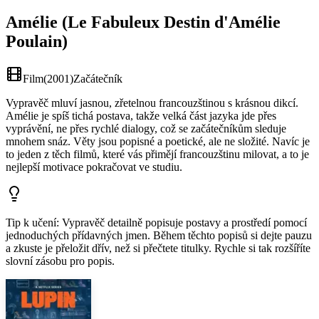
Amélie (Le Fabuleux Destin d'Amélie
Poulain)
Film
(
2001
)
Začátečník
Vypravěč mluví jasnou, zřetelnou francouzštinou s krásnou dikcí.
Amélie je spíš tichá postava, takže velká část jazyka jde přes
vyprávění, ne přes rychlé dialogy, což se začátečníkům sleduje
mnohem snáz. Věty jsou popisné a poetické, ale ne složité. Navíc je
to jeden z těch filmů, které vás přimějí francouzštinu milovat, a to je
nejlepší motivace pokračovat ve studiu.
Tip k učení
:
Vypravěč detailně popisuje postavy a prostředí pomocí
jednoduchých přídavných jmen. Během těchto popisů si dejte pauzu
a zkuste je přeložit dřív, než si přečtete titulky. Rychle si tak rozšíříte
slovní zásobu pro popis.