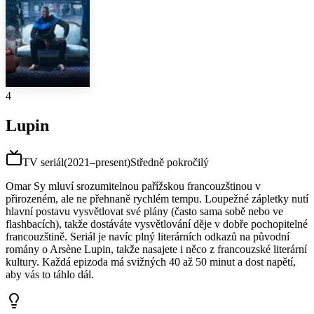
4
Lupin
TV seriál
(
2021–present
)
Středně pokročilý
Omar Sy mluví srozumitelnou pařížskou francouzštinou v
přirozeném, ale ne přehnaně rychlém tempu. Loupežné zápletky nutí
hlavní postavu vysvětlovat své plány (často sama sobě nebo ve
flashbacích), takže dostáváte vysvětlování děje v dobře pochopitelné
francouzštině. Seriál je navíc plný literárních odkazů na původní
romány o Arsène Lupin, takže nasajete i něco z francouzské literární
kultury. Každá epizoda má svižných 40 až 50 minut a dost napětí,
aby vás to táhlo dál.