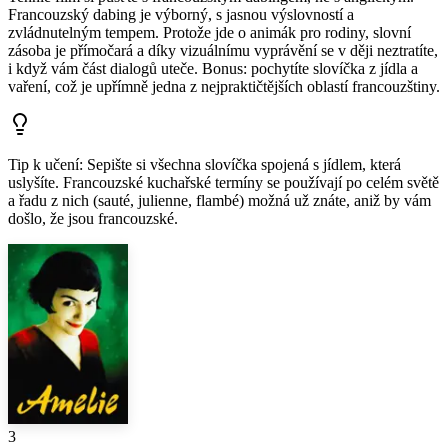
Francouzský dabing je výborný, s jasnou výslovností a
zvládnutelným tempem. Protože jde o animák pro rodiny, slovní
zásoba je přímočará a díky vizuálnímu vyprávění se v ději neztratíte,
i když vám část dialogů uteče. Bonus: pochytíte slovíčka z jídla a
vaření, což je upřímně jedna z nejpraktičtějších oblastí francouzštiny.
Tip k učení
:
Sepište si všechna slovíčka spojená s jídlem, která
uslyšíte. Francouzské kuchařské termíny se používají po celém světě
a řadu z nich (sauté, julienne, flambé) možná už znáte, aniž by vám
došlo, že jsou francouzské.
3