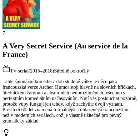
7
A Very Secret Service (Au service de la
France)
TV seriál
(
2015–2018
)
Středně pokročilý
Tahle špionážní komedie z dob studené války je něco jako
francouzská verze Archer. Humor stojí hlavně na slovních hříčkách,
úřednickém žargonu a absurdních nedorozuměních, všechno s
perfektním komediálním načasováním. Nutí vás poslouchat pozorně,
protože vtipy fungují jen tehdy, když zachytíte dvojí význam.
Prostředí 60. let znamená formálnější a uhlazenější francouzštinu
než v moderních seriálech, což je vlastně užitečné pro pevný
gramatický základ.