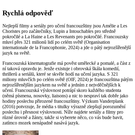
Rychlá odpověď
Nejlepší filmy a seriály pro učení francouzštiny jsou Amélie a Les
Choristes pro začátečníky, Lupin a Intouchables pro středně
pokročilé a La Haine a Les Revenants pro pokročilé. Francouzsky
mluví přes 321 milionů lidí po celém světě (Organisation
internationale de la Francophonie, 2024) a jde o pátý nejrozšířenější
jazyk na světě.
Francouzská kinematografie má pověst umělecké a pomalé, a část z
ní taková opravdu je. Jenže existuje i obrovská škála komedií,
thrillerů a seriálů, které se skvěle hodí na učení jazyka. S 321
miliony mluvčích po celém světě (OIF, 2024) je francouzština pátým
nejrozšířenějším jazykem na světě a jedním z nejvděčnějších k
učení. Francouzská výslovnost potrápí skoro každého studenta
(němá písmena, nosovky, liaisons) a nic to nespraví tak dobře jako
hodiny poslechu přirozené francouzštiny. Výzkum Vanderplank
(2016) potvrzuje, že média s titulky výrazně zlepšují porozumění
poslechu i přesnost výslovnosti. Níže najdete seriály a filmy pro
různé úrovně a žánry, takže si vyberete něco, co vás bude bavit,
zatímco mozek nenápadně nasává jazyk.