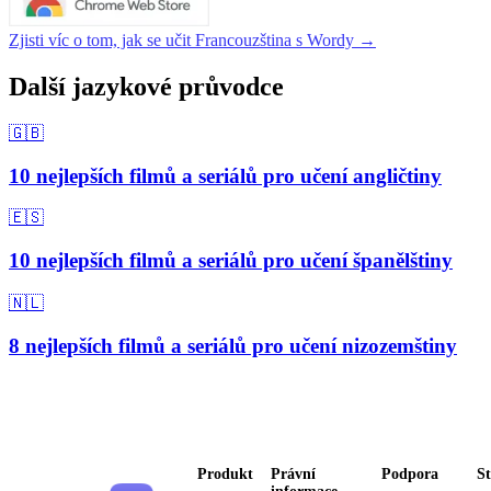
Zjisti víc o tom, jak se učit Francouzština s Wordy →
Další jazykové průvodce
🇬🇧
10 nejlepších filmů a seriálů pro učení angličtiny
🇪🇸
10 nejlepších filmů a seriálů pro učení španělštiny
🇳🇱
8 nejlepších filmů a seriálů pro učení nizozemštiny
Produkt
Právní
Podpora
S