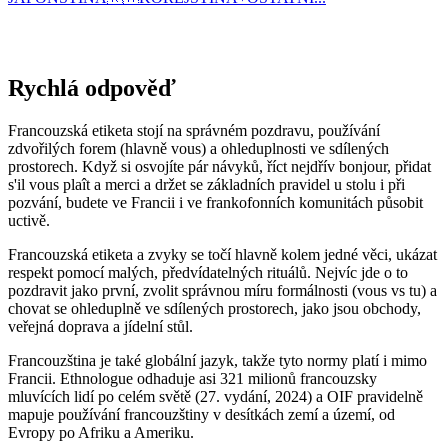
Rychlá odpověď
Francouzská etiketa stojí na správném pozdravu, používání
zdvořilých forem (hlavně vous) a ohleduplnosti ve sdílených
prostorech. Když si osvojíte pár návyků, říct nejdřív bonjour, přidat
s'il vous plaît a merci a držet se základních pravidel u stolu i při
pozvání, budete ve Francii i ve frankofonních komunitách působit
uctivě.
Francouzská etiketa a zvyky se točí hlavně kolem jedné věci, ukázat
respekt pomocí malých, předvídatelných rituálů. Nejvíc jde o to
pozdravit jako první, zvolit správnou míru formálnosti (vous vs tu) a
chovat se ohleduplně ve sdílených prostorech, jako jsou obchody,
veřejná doprava a jídelní stůl.
Francouzština je také globální jazyk, takže tyto normy platí i mimo
Francii. Ethnologue odhaduje asi 321 milionů francouzsky
mluvících lidí po celém světě (27. vydání, 2024) a OIF pravidelně
mapuje používání francouzštiny v desítkách zemí a území, od
Evropy po Afriku a Ameriku.