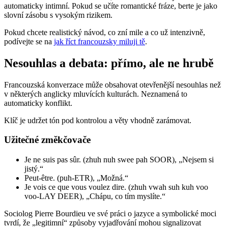
automaticky intimní. Pokud se učíte romantické fráze, berte je jako
slovní zásobu s vysokým rizikem.
Pokud chcete realistický návod, co zní mile a co už intenzivně,
podívejte se na
jak říct francouzsky miluji tě
.
Nesouhlas a debata: přímo, ale ne hrubě
Francouzská konverzace může obsahovat otevřenější nesouhlas než
v některých anglicky mluvících kulturách. Neznamená to
automaticky konflikt.
Klíč je udržet tón pod kontrolou a věty vhodně zarámovat.
Užitečné změkčovače
Je ne suis pas sûr. (zhuh nuh swee pah SOOR), „Nejsem si
jistý.“
Peut-être. (puh-ETR), „Možná.“
Je vois ce que vous voulez dire. (zhuh vwah suh kuh voo
voo-LAY DEER), „Chápu, co tím myslíte.“
Sociolog Pierre Bourdieu ve své práci o jazyce a symbolické moci
tvrdí, že „legitimní“ způsoby vyjadřování mohou signalizovat