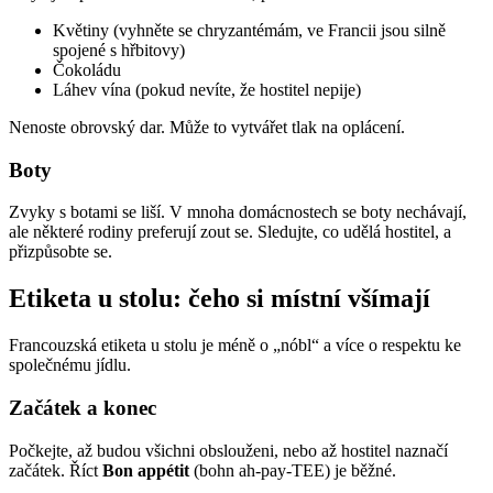
Květiny (vyhněte se chryzantémám, ve Francii jsou silně
spojené s hřbitovy)
Čokoládu
Láhev vína (pokud nevíte, že hostitel nepije)
Nenoste obrovský dar. Může to vytvářet tlak na oplácení.
Boty
Zvyky s botami se liší. V mnoha domácnostech se boty nechávají,
ale některé rodiny preferují zout se. Sledujte, co udělá hostitel, a
přizpůsobte se.
Etiketa u stolu: čeho si místní všímají
Francouzská etiketa u stolu je méně o „nóbl“ a více o respektu ke
společnému jídlu.
Začátek a konec
Počkejte, až budou všichni obslouženi, nebo až hostitel naznačí
začátek. Říct
Bon appétit
(bohn ah-pay-TEE) je běžné.