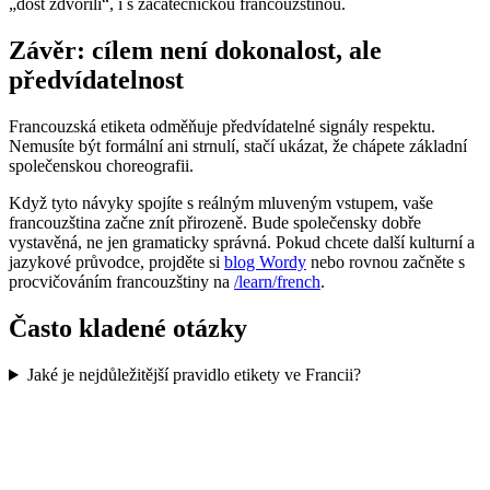
„dost zdvořilí“, i s začátečnickou francouzštinou.
Závěr: cílem není dokonalost, ale
předvídatelnost
Francouzská etiketa odměňuje předvídatelné signály respektu.
Nemusíte být formální ani strnulí, stačí ukázat, že chápete základní
společenskou choreografii.
Když tyto návyky spojíte s reálným mluveným vstupem, vaše
francouzština začne znít přirozeně. Bude společensky dobře
vystavěná, ne jen gramaticky správná. Pokud chcete další kulturní a
jazykové průvodce, projděte si
blog Wordy
nebo rovnou začněte s
procvičováním francouzštiny na
/learn/french
.
Často kladené otázky
Jaké je nejdůležitější pravidlo etikety ve Francii?