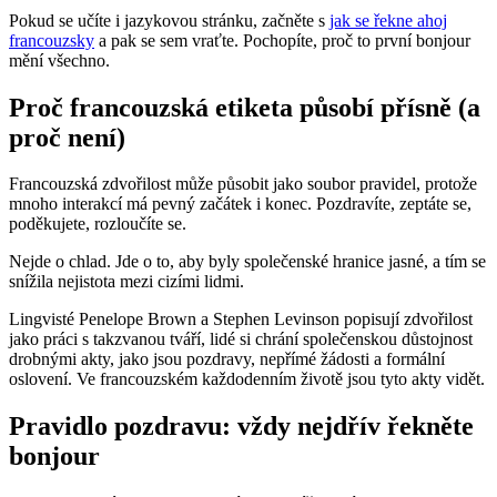
Pokud se učíte i jazykovou stránku, začněte s
jak se řekne ahoj
francouzsky
a pak se sem vraťte. Pochopíte, proč to první bonjour
mění všechno.
Proč francouzská etiketa působí přísně (a
proč není)
Francouzská zdvořilost může působit jako soubor pravidel, protože
mnoho interakcí má pevný začátek i konec. Pozdravíte, zeptáte se,
poděkujete, rozloučíte se.
Nejde o chlad. Jde o to, aby byly společenské hranice jasné, a tím se
snížila nejistota mezi cizími lidmi.
Lingvisté Penelope Brown a Stephen Levinson popisují zdvořilost
jako práci s takzvanou tváří, lidé si chrání společenskou důstojnost
drobnými akty, jako jsou pozdravy, nepřímé žádosti a formální
oslovení. Ve francouzském každodenním životě jsou tyto akty vidět.
Pravidlo pozdravu: vždy nejdřív řekněte
bonjour