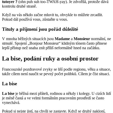
tutoyer ?
(ohn puh suh too-TWAH-yay). Je zdvořilá, protože dává
kontrolu druhé straně.
Když na vás někdo začne mluvit tu, obvykle to můžete zrcadlit.
Pokud dál používá vous, zůstaňte u vous.
Tituly a příjmení jsou pořád důležité
V mnoha běžných situacích jsou
Madame
a
Monsieur
normální, ne
strnulé. Spojení „Bonjour Monsieur“ klidným tónem často přinese
lepší přístup než snaha znít příliš neformálně hned na začátku.
La bise, podání ruky a osobní prostor
Francouzské pozdravové zvyky se liší podle regionu, věku a situace,
takže cílem není naučit se pevný počet polibků. Cílem je číst situaci.
La bise
La bise
je běžná mezi přáteli, rodinou a někdy i kolegy. U cizích lidí
je méně častá a ve velmi formálním pracovním prostředí se často
vynechává.
Pokud si nejste jistí, na chvíli se zastavte. Když se druhý nakloní,