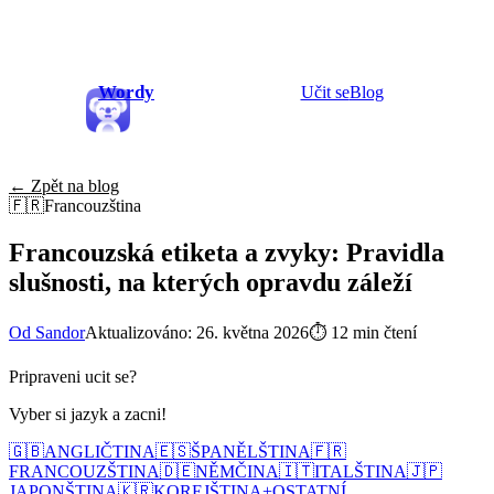
Wordy
Učit se
Blog
← Zpět na blog
🇫🇷
Francouzština
Francouzská etiketa a zvyky: Pravidla
slušnosti, na kterých opravdu záleží
Od Sandor
Aktualizováno: 26. května 2026
⏱
12 min čtení
Pripraveni ucit se?
Vyber si jazyk a zacni!
🇬🇧
ANGLIČTINA
🇪🇸
ŠPANĚLŠTINA
🇫🇷
FRANCOUZŠTINA
🇩🇪
NĚMČINA
🇮🇹
ITALŠTINA
🇯🇵
JAPONŠTINA
🇰🇷
KOREJŠTINA
+
OSTATNÍ...