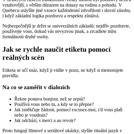
vztahovější, s větším důrazem na dotazy na rodinu a pohodu. V
Quebecu uslyšíte jiné vzorce každodenní zdvořilosti i slovní zásobu,
i když základní logika pozdravu a respektu zůstává.
Nejbezpečnější je držet se univerzálních základů: nejdřív pozdravte,
používejte vous, dokud vás nevyzvou jinak, a zrcadlete míru
formálnosti druhé osoby.
Jak se rychle naučit etiketu pomocí
reálných scén
Etiketa se učí snáz, když ji vidíte v praxi, ne když si memorujete
pravidla.
Na co se zaměřit v dialozích
Řekne postava bonjour, než se zeptá?
Používá vous nebo tu, a kdy se to přepne?
Jak změkčuje žádosti, pomocí excusez-moi, s'il vous plaît
nebo je voudrais?
Jak odchází, s merci a au revoir?
Proto fungují filmové a seriálové ukázky, slyšíte rituální jazyk v