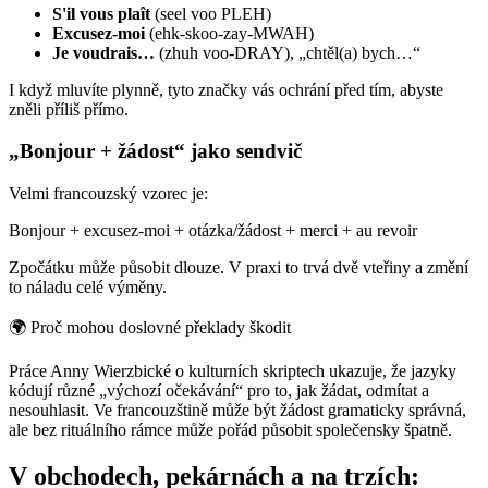
S'il vous plaît
(seel voo PLEH)
Excusez-moi
(ehk-skoo-zay-MWAH)
Je voudrais…
(zhuh voo-DRAY), „chtěl(a) bych…“
I když mluvíte plynně, tyto značky vás ochrání před tím, abyste
zněli příliš přímo.
„Bonjour + žádost“ jako sendvič
Velmi francouzský vzorec je:
Bonjour + excusez-moi + otázka/žádost + merci + au revoir
Zpočátku může působit dlouze. V praxi to trvá dvě vteřiny a změní
to náladu celé výměny.
🌍
Proč mohou doslovné překlady škodit
Práce Anny Wierzbické o kulturních skriptech ukazuje, že jazyky
kódují různé „výchozí očekávání“ pro to, jak žádat, odmítat a
nesouhlasit. Ve francouzštině může být žádost gramaticky správná,
ale bez rituálního rámce může pořád působit společensky špatně.
V obchodech, pekárnách a na trzích: