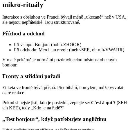
mikro-rituály
Interakce s obsluhou ve Francii bývají méně „ukecané“ než v USA,
ale nejsou nepřátelské. Jsou strukturované.
Příchod a odchod
Při vstupu: Bonjour (bohn-ZHOOR)
Při odchodu: Merci, au revoir (mehr-SEE, oh ruh-VWAHR)
V malé pekárně je normální pozdravit celou místnost obecným
bonjour.
Fronty a střídání pořadí
Etiketa ve frontě bývá přísná. Předbíhání, i omylem, může vyvolat
ostré reakce.
Pokud si nejste jistí, kdo je poslední, zeptejte se:
C'est à qui ?
(SEH
tah KEE), tedy „Kdo je na řadě?“
„Test bonjour“, když potřebujete angličtinu