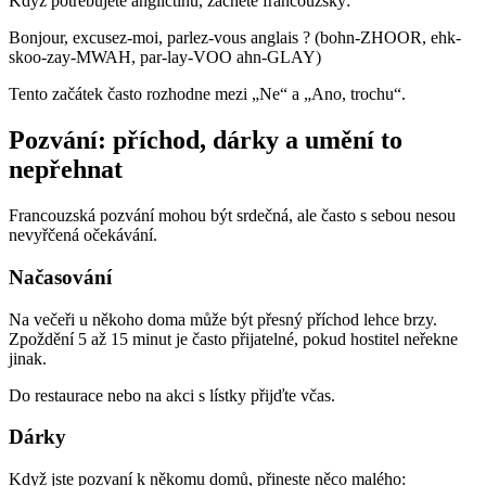
Když potřebujete angličtinu, začněte francouzsky:
Bonjour, excusez-moi, parlez-vous anglais ? (bohn-ZHOOR, ehk-
skoo-zay-MWAH, par-lay-VOO ahn-GLAY)
Tento začátek často rozhodne mezi „Ne“ a „Ano, trochu“.
Pozvání: příchod, dárky a umění to
nepřehnat
Francouzská pozvání mohou být srdečná, ale často s sebou nesou
nevyřčená očekávání.
Načasování
Na večeři u někoho doma může být přesný příchod lehce brzy.
Zpoždění 5 až 15 minut je často přijatelné, pokud hostitel neřekne
jinak.
Do restaurace nebo na akci s lístky přijďte včas.
Dárky
Když jste pozvaní k někomu domů, přineste něco malého: