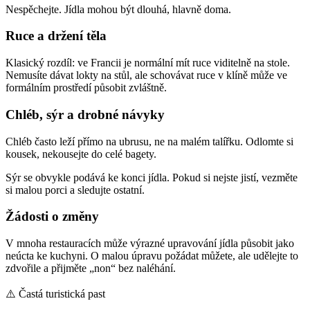
Nespěchejte. Jídla mohou být dlouhá, hlavně doma.
Ruce a držení těla
Klasický rozdíl: ve Francii je normální mít ruce viditelně na stole.
Nemusíte dávat lokty na stůl, ale schovávat ruce v klíně může ve
formálním prostředí působit zvláštně.
Chléb, sýr a drobné návyky
Chléb často leží přímo na ubrusu, ne na malém talířku. Odlomte si
kousek, nekousejte do celé bagety.
Sýr se obvykle podává ke konci jídla. Pokud si nejste jistí, vezměte
si malou porci a sledujte ostatní.
Žádosti o změny
V mnoha restauracích může výrazné upravování jídla působit jako
neúcta ke kuchyni. O malou úpravu požádat můžete, ale udělejte to
zdvořile a přijměte „non“ bez naléhání.
⚠️
Častá turistická past