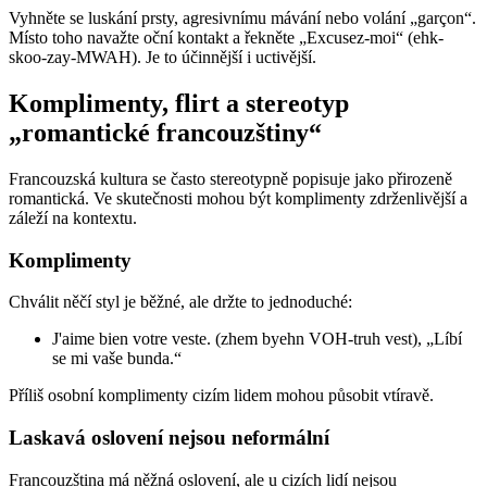
Vyhněte se luskání prsty, agresivnímu mávání nebo volání „garçon“.
Místo toho navažte oční kontakt a řekněte „Excusez-moi“ (ehk-
skoo-zay-MWAH). Je to účinnější i uctivější.
Komplimenty, flirt a stereotyp
„romantické francouzštiny“
Francouzská kultura se často stereotypně popisuje jako přirozeně
romantická. Ve skutečnosti mohou být komplimenty zdrženlivější a
záleží na kontextu.
Komplimenty
Chválit něčí styl je běžné, ale držte to jednoduché:
J'aime bien votre veste. (zhem byehn VOH-truh vest), „Líbí
se mi vaše bunda.“
Příliš osobní komplimenty cizím lidem mohou působit vtíravě.
Laskavá oslovení nejsou neformální
Francouzština má něžná oslovení, ale u cizích lidí nejsou