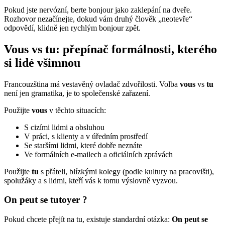
Pokud jste nervózní, berte bonjour jako zaklepání na dveře.
Rozhovor nezačínejte, dokud vám druhý člověk „neotevře“
odpovědí, klidně jen rychlým bonjour zpět.
Vous vs tu: přepínač formálnosti, kterého
si lidé všimnou
Francouzština má vestavěný ovladač zdvořilosti. Volba
vous
vs
tu
není jen gramatika, je to společenské zařazení.
Použijte
vous
v těchto situacích:
S cizími lidmi a obsluhou
V práci, s klienty a v úředním prostředí
Se staršími lidmi, které dobře neznáte
Ve formálních e-mailech a oficiálních zprávách
Použijte
tu
s přáteli, blízkými kolegy (podle kultury na pracovišti),
spolužáky a s lidmi, kteří vás k tomu výslovně vyzvou.
On peut se tutoyer ?
Pokud chcete přejít na tu, existuje standardní otázka:
On peut se