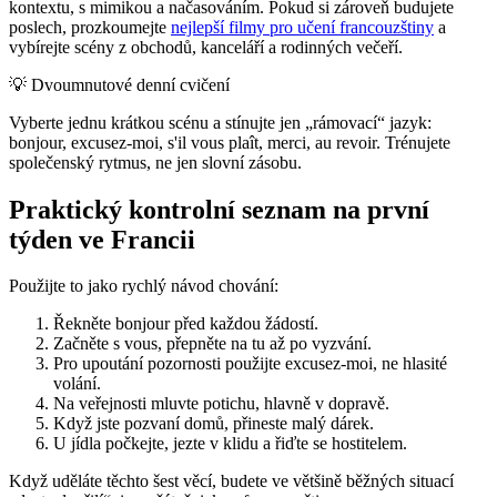
kontextu, s mimikou a načasováním. Pokud si zároveň budujete
poslech, prozkoumejte
nejlepší filmy pro učení francouzštiny
a
vybírejte scény z obchodů, kanceláří a rodinných večeří.
💡
Dvoumnutové denní cvičení
Vyberte jednu krátkou scénu a stínujte jen „rámovací“ jazyk:
bonjour, excusez-moi, s'il vous plaît, merci, au revoir. Trénujete
společenský rytmus, ne jen slovní zásobu.
Praktický kontrolní seznam na první
týden ve Francii
Použijte to jako rychlý návod chování:
Řekněte bonjour před každou žádostí.
Začněte s vous, přepněte na tu až po vyzvání.
Pro upoutání pozornosti použijte excusez-moi, ne hlasité
volání.
Na veřejnosti mluvte potichu, hlavně v dopravě.
Když jste pozvaní domů, přineste malý dárek.
U jídla počkejte, jezte v klidu a řiďte se hostitelem.
Když uděláte těchto šest věcí, budete ve většině běžných situací