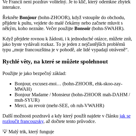
Ve Francii není pozdrav volitelný. Je to klíč, který odemkne zbytek
interakce.
Řekněte
Bonjour
(bohn-ZHOOR), když vstoupíte do obchodu,
přijdete k pultu, vejdete do malé čekárny nebo začnete mluvit s
někým, koho neznáte. Večer použijte
Bonsoir
(bohn-SWAHR).
Když přejdete rovnou k žádosti, i k jednoduché otázce, můžete znít,
jako byste vydávali rozkaz. To je jeden z nejčastějších problémů
typu „moje francouzština je v pohodě, ale lidé vypadají otráveně“.
Rychlé věty, na které se můžete spolehnout
Použijte je jako bezpečný základ:
Bonjour, excusez-moi… (bohn-ZHOOR, ehk-skoo-zay-
MWAH)
Bonjour Madame / Monsieur (bohn-ZHOOR mah-DAHM /
muh-SYUR)
Merci, au revoir (mehr-SEE, oh ruh-VWAHR)
Další možnosti pozdravů a kdy který použít najdete v článku
jak se
rozloučit francouzsky
, až dočtete tento průvodce.
💡
Malý trik, který funguje