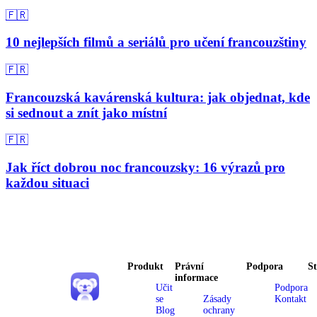
🇫🇷
10 nejlepších filmů a seriálů pro učení francouzštiny
🇫🇷
Francouzská kavárenská kultura: jak objednat, kde
si sednout a znít jako místní
🇫🇷
Jak říct dobrou noc francouzsky: 16 výrazů pro
každou situaci
Produkt
Právní
Podpora
S
informace
Učit
Podpora
se
Zásady
Kontakt
Blog
ochrany