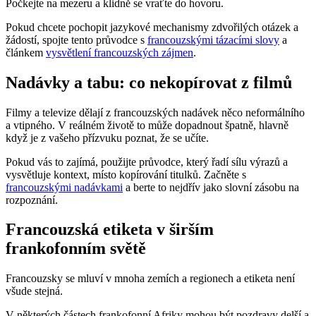
Počkejte na mezeru a klidně se vraťte do hovoru.
Pokud chcete pochopit jazykové mechanismy zdvořilých otázek a
žádostí, spojte tento průvodce s
francouzskými tázacími slovy
a
článkem
vysvětlení francouzských zájmen
.
Nadávky a tabu: co nekopírovat z filmů
Filmy a televize dělají z francouzských nadávek něco neformálního
a vtipného. V reálném životě to může dopadnout špatně, hlavně
když je z vašeho přízvuku poznat, že se učíte.
Pokud vás to zajímá, použijte průvodce, který řadí sílu výrazů a
vysvětluje kontext, místo kopírování titulků. Začněte s
francouzskými nadávkami
a berte to nejdřív jako slovní zásobu na
rozpoznání.
Francouzská etiketa v širším
frankofonním světě
Francouzsky se mluví v mnoha zemích a regionech a etiketa není
všude stejná.
V některých částech frankofonní Afriky mohou být pozdravy delší a