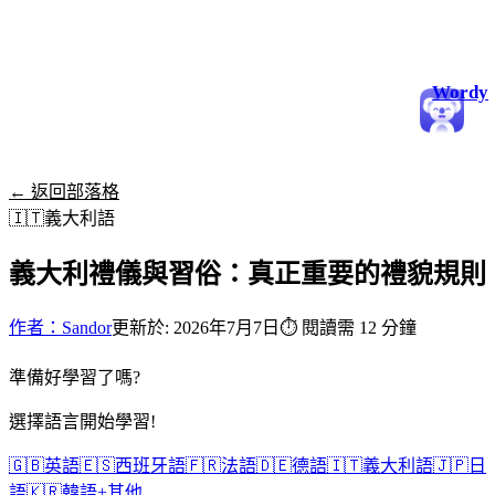
Wordy
← 返回部落格
🇮🇹
義大利語
義大利禮儀與習俗：真正重要的禮貌規則
作者：Sandor
更新於: 2026年7月7日
⏱
閱讀需 12 分鐘
準備好學習了嗎?
選擇語言開始學習!
🇬🇧
英語
🇪🇸
西班牙語
🇫🇷
法語
🇩🇪
德語
🇮🇹
義大利語
🇯🇵
日
語
🇰🇷
韓語
+
其他...