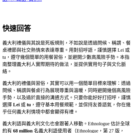
快速回答
義大利禮儀與其說是死板規則，不如說是透過問候、稱謂、餐
桌禮節與社交熱情來表達尊重。用對招呼語，謹慎選擇 Lei 或
tu，遵守幾個簡單的用餐習俗，並避開少數高風險手勢。本指
南整理義大利人實際期待的做法，並提供實用句子與文化脈
絡。
義大利的禮儀與習俗，其實可以用一個簡單目標來理解：透過
問候、稱謂與餐桌行為展現尊重與溫暖，同時避開幾個高風險
手勢，以及過於直接的溝通方式。只要你能好好打招呼，謹慎
選擇
Lei
或
tu
，遵守基本用餐規範，並保持友善語氣，你在幾
乎任何義大利情境中都會顯得有禮。
義大利語與義大利文化也會跟著人移動。Ethnologue 估計全球
約有
68 million
名義大利語使用者（Ethnologue，第 27 版，