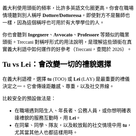
義大利使用頭銜的頻率，比許多英語文化圈更高。你會在職場
情境聽到別人稱呼
Dottore/Dottoressa
，即使對方不是醫師也
一樣，因為這個稱呼也可用於有大學學位的人。
你也會聽到
Ingegnere
、
Avvocato
、
Professore
等類似的職業
頭銜。Treccani 對稱呼形式的用法說明，是理解這些頭銜在真
實義大利語中如何運作的好參考（Treccani，查閱於 2026）。
Tu vs Lei：會改變一切的禮貌選擇
在義大利語裡，選擇
tu
(TOO) 或
Lei
(LAY) 是最重要的禮儀
決定之一。它會傳達距離感、尊重，以及社交界線。
比較安全的預設做法是：
在職場遇到陌生人、年長者、公務人員，或你想明確表
達禮貌的服務互動時，用
Lei
。
在同輩、同學、隊友，以及較放鬆的社交情境中用
tu
，
尤其當其他人也都這樣用時。