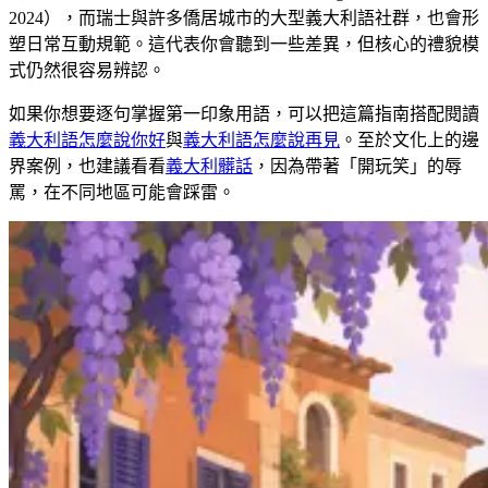
2024），而瑞士與許多僑居城市的大型義大利語社群，也會形
塑日常互動規範。這代表你會聽到一些差異，但核心的禮貌模
式仍然很容易辨認。
如果你想要逐句掌握第一印象用語，可以把這篇指南搭配閱讀
義大利語怎麼說你好
與
義大利語怎麼說再見
。至於文化上的邊
界案例，也建議看看
義大利髒話
，因為帶著「開玩笑」的辱
罵，在不同地區可能會踩雷。