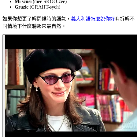
Mi scusi
(mee SKOO-zee)
Grazie
(GRAHT-syeh)
如果你想更了解問候時的語氣，
義大利語怎麼說你好
有拆解不
同情境下什麼聽起來最自然。