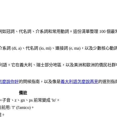
名詞、介系詞和常用動詞。這份清單整理 100 個最常見義大利語單字, 搭
di, a)、代名詞 (io, mi)、連接詞 (e, ma)，以及少數核心動詞 
 6700 萬人使用義大利語。它在義大利、瑞士部分地區，以及美洲和歐
怎麼說你好
的問候指南，以及像是
義大利語怎麼說再見
的道別指
備註
子音、z、gn、ps 前常變成 'lo'。
'l'' (l'amico)。
詞。