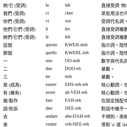
la
lah
她/它 (受詞)
直接受詞 '她/
ci
chee
我們 (受詞)
某些用法也可表示 
vi
vee
你們 (受詞)
受詞代名詞
li
lee
他們/它們 (受詞)
直接受詞複數
le
leh
她們/它們 (受詞)
直接受詞複數
questo
KWEH-stoh
這個
指示詞。陰性: '
quello
KWEHL-loh
那個
指示詞。陰性: '
uno
OO-noh
一
數字與代名詞
due
DOO-eh
二
基數。
tre
treh
三
基數。
essere
EHS-seh-reh
是 (成為)
核心動詞，
avere
ah-VEH-reh
有 (擁有)
核心動詞，
fare
FAH-reh
做/製作
在固定搭配
dire
DEE-reh
說/告訴
對話中幾乎
andare
ahn-DAH-reh
去
不規則，高
venire
veh-NEE-reh
來
常和 'a' 或 '