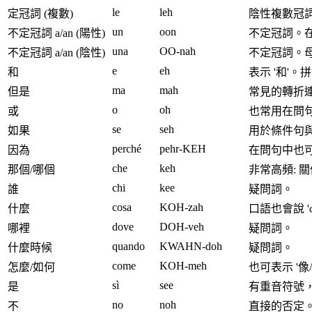
le
leh
定冠詞 (複數)
陰性複數冠
un
oon
不定冠詞 a/an (陽性)
不定冠詞。在 s
una
OO-nah
不定冠詞 a/an (陰性)
不定冠詞。母音前用
e
eh
和
表示 '和'。
ma
mah
但是
常見的轉折
o
oh
或
也常用在問句: 'O
se
seh
如果
用於條件句
perché
pehr-KEH
因為
在問句中也可表
che
keh
那個/哪個
非常高頻: 
chi
kee
誰
疑問詞。
cosa
KOH-zah
什麼
口語也會說 'ch
dove
DOH-veh
哪裡
疑問詞。
quando
KWAHN-doh
什麼時候
疑問詞。
come
KOH-meh
怎麼/如何
也可表示 '像
sì
see
是
有重音符號，用
no
noh
不
直接的否定