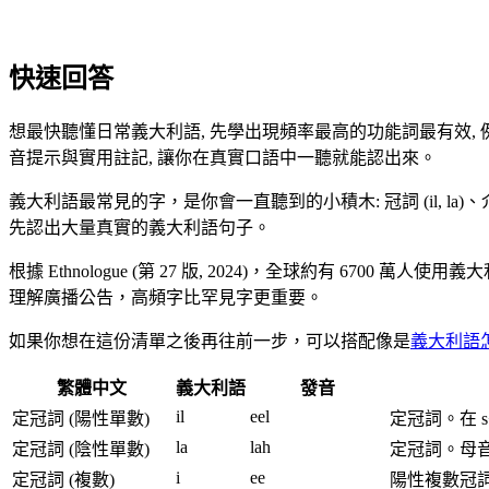
快速回答
想最快聽懂日常義大利語, 先學出現頻率最高的功能詞最有效, 例如冠詞、代
音提示與實用註記, 讓你在真實口語中一聽就能認出來。
義大利語最常見的字，是你會一直聽到的小積木: 冠詞 (il, la)、介系詞 (
先認出大量真實的義大利語句子。
根據 Ethnologue (第 27 版, 2024)，全球約有
理解廣播公告，高頻字比罕見字更重要。
如果你想在這份清單之後再往前一步，可以搭配像是
義大利語
繁體中文
義大利語
發音
il
eel
定冠詞 (陽性單數)
定冠詞。在 s+
la
lah
定冠詞 (陰性單數)
定冠詞。母音前用: 
i
ee
定冠詞 (複數)
陽性複數冠