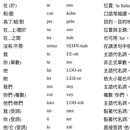
in
een
在 (於)
位置: 'in Italia
con
kohn
和/跟
口語常縮讀。
per
pehr
為了/給/對
目的、目的
su
soo
在...上/關於
位置與主題: 'su
tra
trah
在...之間
也可用 'fra'。
senza
SEHN-tsah
沒有/不帶
在請求句中
io
EE-oh
我
主語代名詞
tu
too
你 (單數)
非正式單數
lui
LOO-ee
他
主語代名詞，正
lei
LEH-ee
她
依大小寫也可作禮
noi
noy
我們
主語代名詞
voi
voy
你們 (複數)
複數 '你們
loro
LOH-roh
他們/她們
主語代名詞
mi
mee
我 (受詞)
黏著代名詞: 'mi
ti
tee
你 (受詞)
黏著代名詞: 'ti
lo
loh
他/它 (受詞)
直接受詞 '他/