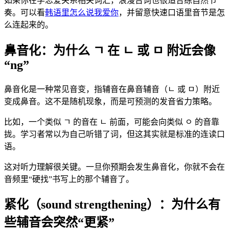
如果你在学恋爱关系相关词汇，浪漫台词也很适合练自然节
奏。可以看
韩语里怎么说我爱你
，并留意快速口语里音节是怎
么连起来的。
鼻音化：为什么 ㄱ 在 ㄴ 或 ㅁ 附近会像
“ng”
鼻音化是一种常见音变，指辅音在鼻音辅音（ㄴ 或 ㅁ）附近
变成鼻音。这不是随机现象，而是可预测的发音省力策略。
比如，一个类似 ㄱ 的音在 ㄴ 前面，可能会向类似 ㅇ 的音靠
拢。学习者常以为自己听错了词，但这其实就是标准的连读口
语。
这对听力理解很关键。一旦你预期会发生鼻音化，你就不会在
音频里“硬找”书写上的那个辅音了。
紧化（sound strengthening）：为什么有
些辅音会突然“更紧”