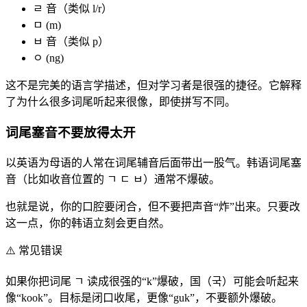
ㄹ 音（类似 l/r）
ㅁ (m)
ㅂ 音（类似 p）
ㅇ (ng)
这不是完美的语言学描述，但对学习者是很强的捷径。它解释
了为什么很多词尾听起来很像，即使拼写不同。
词尾塞音不要放得太开
以英语为母语的人常在词尾辅音后面带出一股气。韩语词尾塞
音（比如收音位置的 ㄱ ㄷ ㅂ）通常不爆破。
也就是说，你的口腔要闭合，但不要把声音“炸”出来。只要改
这一点，你的韩语立刻会更自然。
⚠️
常见错误
如果你把词尾 ㄱ 读成很强的“k”爆破，国（국）可能会听起来
像“kook”。目标是闭口收尾，更像“guk”，不要额外爆破。