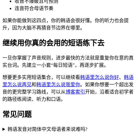
收音不爆破且可预测
连音符合母语节奏
如果你能做到这四点，你的韩语会很好懂。你的听力也会提
升，因为大脑不再猜音节边界在哪里。
继续用你真的会用的短语练下去
一旦你掌握了声音规则，进步最快的方法就是重复你在意的真
实台词。先建立一小套“每日短语”，再逐步扩展。
想要更多实用短语集合，可以继续看
韩语里怎么说你好
、
韩语
里怎么说再见
和
韩语里怎么说我爱你
。如果你想要一个超出发
音的更完整学习路线，可以从
博客索引
开始，沿着适合初学者
的路径练阅读、听力和口语。
常见问题
韩语发音对简体中文母语者来说难吗?