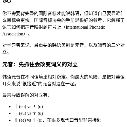
你不需要背完整的国际音标才能说韩语，但知道自己要靠近什
么目标会更快。国际音标协会的手册是很好的参考，它解释了
语言如何把声音映射到符号上（International Phonetic
Association）。
对学习者来说，最重要的韩语类别是元音，以及辅音的三分对
立。
元音：先抓住会改变词义的对立
韩语元音在不同语境里相对稳定。你最大的风险，是把对英语
耳朵来说“很接近”的元音对混在一起。
最常导致误解的对立有：
ㅓ (eo) vs ㅗ (o)
ㅡ (eu) vs ㅜ (u)
ㅐ (ae) vs ㅔ (e)，在很多现代口音里非常接近