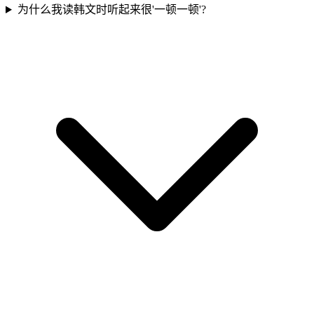
为什么我读韩文时听起来很'一顿一顿'?