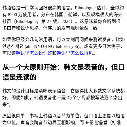
韩语也是一门学习回报很高的语言。Ethnologue 估计，全球约
有 8200 万使用者，分布在韩国、朝鲜，以及规模很大的海外
社群（Ethnologue，第 27 版，2024）。这意味着你会听到很
多口音和说话风格，但底层的发音规则依然一致。
如果你已经会几句常用语，可以立刻用问候来测试发音，比如
안녕하세요 (ahn-NYUHNG-hah-seh-yoh)。想看更多日常例子，
可以读
韩语里怎么说你好
和
韩语里怎么说再见
。
从一个大原则开始：韩文是表音的，但口
语是连读的
韩文的设计目标是清晰表示语音，它做得比大多数文字系统都
好。即便如此，韩语发音也不是“每个字母都按写法逐个念出
来”。
原因很简单：书写上韩语以音节为单位，但口语上更像以短语
为单位。声音会跨音节边界互相影响，而 표준 발음법（标准