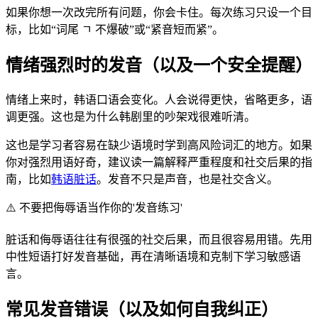
如果你想一次改完所有问题，你会卡住。每次练习只设一个目
标，比如“词尾 ㄱ 不爆破”或“紧音短而紧”。
情绪强烈时的发音（以及一个安全提醒）
情绪上来时，韩语口语会变化。人会说得更快，省略更多，语
调更强。这也是为什么韩剧里的吵架戏很难听清。
这也是学习者容易在缺少语境时学到高风险词汇的地方。如果
你对强烈用语好奇，建议读一篇解释严重程度和社交后果的指
南，比如
韩语脏话
。发音不只是声音，也是社交含义。
⚠️
不要把侮辱语当作你的'发音练习'
脏话和侮辱语往往有很强的社交后果，而且很容易用错。先用
中性短语打好发音基础，再在清晰语境和克制下学习敏感语
言。
常见发音错误（以及如何自我纠正）