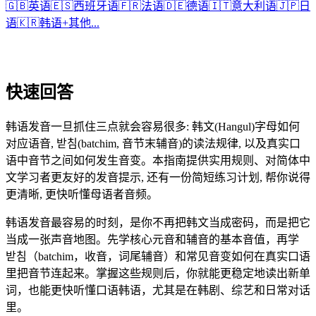
🇬🇧
英语
🇪🇸
西班牙语
🇫🇷
法语
🇩🇪
德语
🇮🇹
意大利语
🇯🇵
日
语
🇰🇷
韩语
+
其他...
快速回答
韩语发音一旦抓住三点就会容易很多: 韩文(Hangul)字母如何
对应语音, 받침(batchim, 音节末辅音)的读法规律, 以及真实口
语中音节之间如何发生音变。本指南提供实用规则、对简体中
文学习者更友好的发音提示, 还有一份简短练习计划, 帮你说得
更清晰, 更快听懂母语者音频。
韩语发音最容易的时刻，是你不再把韩文当成密码，而是把它
当成一张声音地图。先学核心元音和辅音的基本音值，再学
받침（batchim，收音，词尾辅音）和常见音变如何在真实口语
里把音节连起来。掌握这些规则后，你就能更稳定地读出新单
词，也能更快听懂口语韩语，尤其是在韩剧、综艺和日常对话
里。