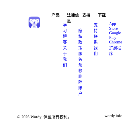
产品
法律信
支持
下载
息
App
学
支
Store
习
隐
持
Google
博
私
联
Play
客
政
系
Chrome
关
策
我
扩展程
于
服
们
序
我
务
们
条
款
删
除
账
户
wordy.info
© 2026 Wordy. 保留所有权利。