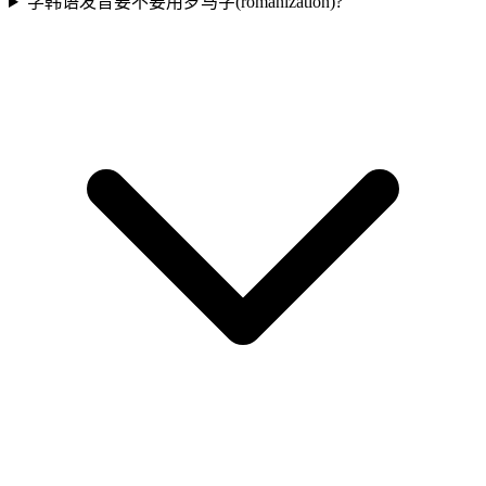
学韩语发音要不要用罗马字(romanization)?