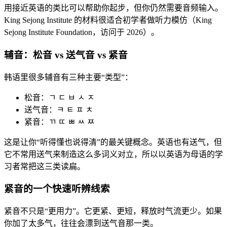
用接近英语的类比可以帮助你起步，但你仍然需要音频输入。
King Sejong Institute 的材料很适合初学者做听力模仿（King
Sejong Institute Foundation，访问于 2026）。
辅音：松音 vs 送气音 vs 紧音
韩语里很多辅音有三种主要“类型”：
松音：ㄱ ㄷ ㅂ ㅅ ㅈ
送气音：ㅋ ㅌ ㅍ ㅊ
紧音：ㄲ ㄸ ㅃ ㅆ ㅉ
这是让你“听得懂也说得清”的最关键概念。英语也有送气，但
它不常用送气来制造这么多词义对立，所以以英语为母语的学
习者常把这三类读扁。
紧音的一个快速听辨线索
紧音不只是“更用力”。它更紧、更短，释放时气流更少。如果
你加了太多气，往往会漂到送气音那一类。