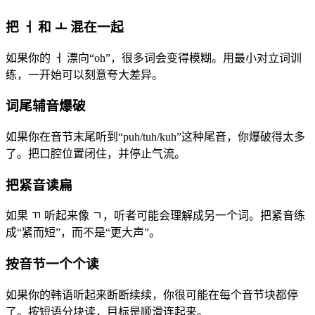
把 ㅓ 和 ㅗ 混在一起
如果你的 ㅓ 漂向“oh”，很多词会变得模糊。用最小对立词训
练，一开始可以刻意夸大差异。
词尾辅音爆破
如果你在音节末尾听到“puh/tuh/kuh”这种尾音，你爆破得太多
了。把口腔位置闭住，并停止气流。
把紧音读扁
如果 ㄲ 听起来像 ㄱ，听者可能会理解成另一个词。把紧音练
成“紧而短”，而不是“更大声”。
按音节一个个读
如果你的韩语听起来断断续续，你很可能在每个音节块都停
了。按短语分块读，目标是顺滑连起来。