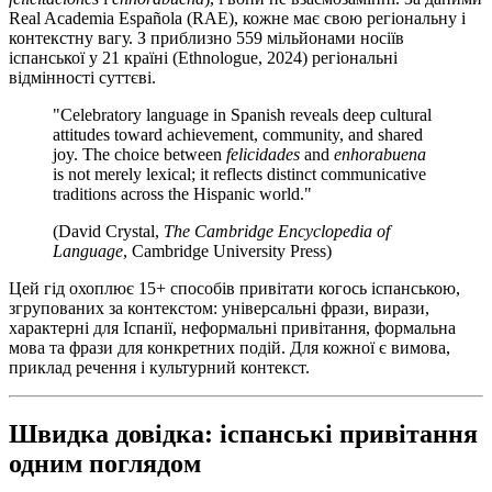
Real Academia Española (RAE), кожне має свою регіональну і
контекстну вагу. З приблизно 559 мільйонами носіїв
іспанської у 21 країні (Ethnologue, 2024) регіональні
відмінності суттєві.
"Celebratory language in Spanish reveals deep cultural
attitudes toward achievement, community, and shared
joy. The choice between
felicidades
and
enhorabuena
is not merely lexical; it reflects distinct communicative
traditions across the Hispanic world."
(David Crystal,
The Cambridge Encyclopedia of
Language
, Cambridge University Press)
Цей гід охоплює 15+ способів привітати когось іспанською,
згрупованих за контекстом: універсальні фрази, вирази,
характерні для Іспанії, неформальні привітання, формальна
мова та фрази для конкретних подій. Для кожної є вимова,
приклад речення і культурний контекст.
Швидка довідка: іспанські привітання
одним поглядом