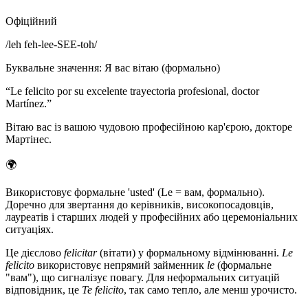
Офіційний
/
leh feh-lee-SEE-toh
/
Буквальне значення
:
Я вас вітаю (формально)
“
Le felicito por su excelente trayectoria profesional, doctor
Martínez.
”
Вітаю вас із вашою чудовою професійною кар'єрою, докторе
Мартінес.
🌍
Використовує формальне 'usted' (Le = вам, формально).
Доречно для звертання до керівників, високопосадовців,
лауреатів і старших людей у професійних або церемоніальних
ситуаціях.
Це дієслово
felicitar
(вітати) у формальному відмінюванні.
Le
felicito
використовує непрямий займенник
le
(формальне
"вам"), що сигналізує повагу. Для неформальних ситуацій
відповідник, це
Te felicito
, так само тепло, але менш урочисто.