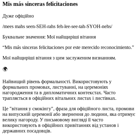
Mis más sinceras felicitaciones
Дуже офіційно
/
mees mahs seen-SEH-rahs feh-lee-see-tah-SYOH-nehs
/
Буквальне значення
:
Мої найщиріші вітання
“
Mis más sinceras felicitaciones por este merecido reconocimiento.
”
Мої найщиріші вітання з цим заслуженим визнанням.
🌍
Найвищий рівень формальності. Використовують у
формальних промовах, листуванні, на церемоніях
нагородження та в дипломатичних контекстах. Часто
трапляється в офіційних вітальних листах і листівках.
Це "вітання у смокінгу", фраза для офіційного листа, промови
на випускній церемонії або звернення до людини, яка отримує
велику нагороду. У письмовому вигляді її часто
використовують в офіційних привітаннях від установ і
державних посадовців.