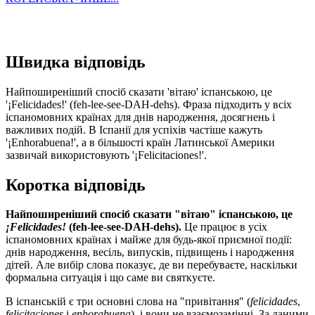
Швидка відповідь
Найпоширеніший спосіб сказати 'вітаю' іспанською, це
'¡Felicidades!' (feh-lee-see-DAH-dehs). Фраза підходить у всіх
іспаномовних країнах для днів народження, досягнень і
важливих подій. В Іспанії для успіхів частіше кажуть
'¡Enhorabuena!', а в більшості країн Латинської Америки
зазвичай використовують '¡Felicitaciones!'.
Коротка відповідь
Найпоширеніший спосіб сказати "вітаю" іспанською, це
¡Felicidades!
(feh-lee-see-DAH-dehs).
Це працює в усіх
іспаномовних країнах і майже для будь-якої приємної події:
днів народження, весіль, випусків, підвищень і народження
дітей. Але вибір слова показує, де ви перебуваєте, наскільки
формальна ситуація і що саме ви святкуєте.
В іспанській є три основні слова на "привітання" (
felicidades
,
felicitaciones
і
enhorabuena
), і вони не взаємозамінні. За даними