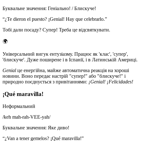
Буквальне значення
:
Геніально! / Блискуче!
“
¿Te dieron el puesto? ¡Genial! Hay que celebrarlo.
”
Тобі дали посаду? Супер! Треба це відсвяткувати.
🌍
Універсальний вигук ентузіазму. Працює як 'клас', 'супер',
'блискуче'. Дуже поширене і в Іспанії, і в Латинській Америці.
Genial
це енергійна, майже автоматична реакція на хороші
новини. Воно передає настрій "супер!" або "блискуче!" і
природно поєднується з привітаннями:
¡Genial! ¡Felicidades!
¡Qué maravilla!
Неформальний
/
keh mah-rah-VEE-yah
/
Буквальне значення
:
Яке диво!
“
¿Van a tener gemelos? ¡Qué maravilla!
”