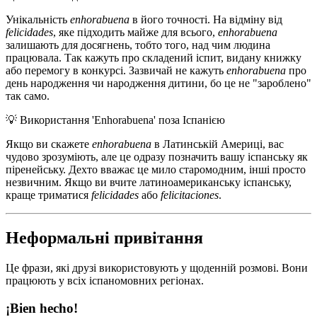
Унікальність
enhorabuena
в його точності. На відміну від
felicidades
, яке підходить майже для всього,
enhorabuena
залишають для досягнень, тобто того, над чим людина
працювала. Так кажуть про складений іспит, видану книжку
або перемогу в конкурсі. Зазвичай не кажуть
enhorabuena
про
день народження чи народження дитини, бо це не "зароблено"
так само.
💡
Використання 'Enhorabuena' поза Іспанією
Якщо ви скажете
enhorabuena
в Латинській Америці, вас
чудово зрозуміють, але це одразу позначить вашу іспанську як
піренейську. Дехто вважає це мило старомодним, інші просто
незвичним. Якщо ви вчите латиноамериканську іспанську,
краще триматися
felicidades
або
felicitaciones
.
Неформальні привітання
Це фрази, які друзі використовують у щоденній розмові. Вони
працюють у всіх іспаномовних регіонах.
¡Bien hecho!