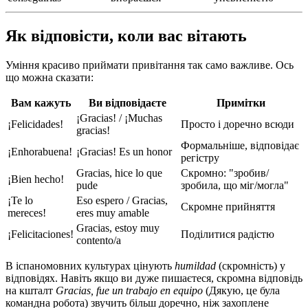
Як відповісти, коли вас вітають
Уміння красиво приймати привітання так само важливе. Ось
що можна сказати:
Вам кажуть
Ви відповідаєте
Примітки
¡Gracias! / ¡Muchas
¡Felicidades!
Просто і доречно всюди
gracias!
Формальніше, відповідає
¡Enhorabuena!
¡Gracias! Es un honor
регістру
Gracias, hice lo que
Скромно: "зробив/
¡Bien hecho!
pude
зробила, що міг/могла"
¡Te lo
Eso espero / Gracias,
Скромне прийняття
mereces!
eres muy amable
Gracias, estoy muy
¡Felicitaciones!
Поділитися радістю
contento/a
В іспаномовних культурах цінують
humildad
(скромність) у
відповідях. Навіть якщо ви дуже пишаєтеся, скромна відповідь
на кшталт
Gracias, fue un trabajo en equipo
(Дякую, це була
командна робота) звучить більш доречно, ніж захоплене