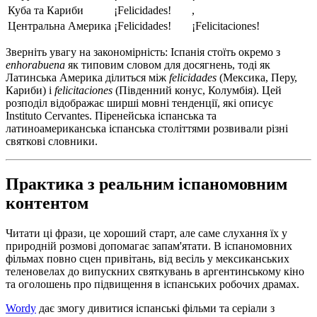
Куба та Кариби
¡Felicidades!
,
Центральна Америка
¡Felicidades!
¡Felicitaciones!
Зверніть увагу на закономірність: Іспанія стоїть окремо з
enhorabuena
як типовим словом для досягнень, тоді як
Латинська Америка ділиться між
felicidades
(Мексика, Перу,
Кариби) і
felicitaciones
(Південний конус, Колумбія). Цей
розподіл відображає ширші мовні тенденції, які описує
Instituto Cervantes. Піренейська іспанська та
латиноамериканська іспанська століттями розвивали різні
святкові словники.
Практика з реальним іспаномовним
контентом
Читати ці фрази, це хороший старт, але саме слухання їх у
природній розмові допомагає запам'ятати. В іспаномовних
фільмах повно сцен привітань, від весіль у мексиканських
теленовелах до випускних святкувань в аргентинському кіно
та оголошень про підвищення в іспанських робочих драмах.
Wordy
дає змогу дивитися іспанські фільми та серіали з