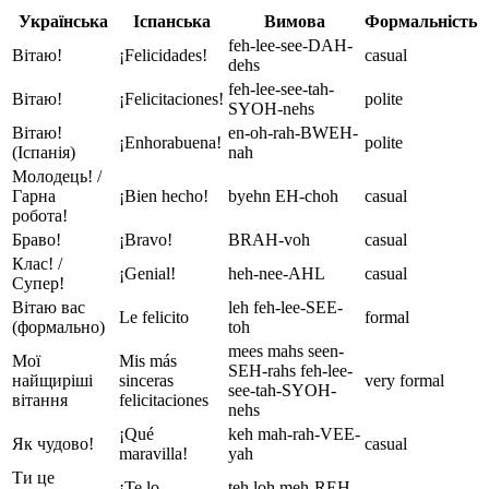
Українська
Іспанська
Вимова
Формальність
feh-lee-see-DAH-
Вітаю!
¡Felicidades!
casual
dehs
feh-lee-see-tah-
Вітаю!
¡Felicitaciones!
polite
SYOH-nehs
Вітаю!
en-oh-rah-BWEH-
¡Enhorabuena!
polite
(Іспанія)
nah
Молодець! /
Гарна
¡Bien hecho!
byehn EH-choh
casual
робота!
Браво!
¡Bravo!
BRAH-voh
casual
Клас! /
¡Genial!
heh-nee-AHL
casual
Супер!
Вітаю вас
leh feh-lee-SEE-
Le felicito
formal
(формально)
toh
mees mahs seen-
Мої
Mis más
SEH-rahs feh-lee-
найщиріші
sinceras
very formal
see-tah-SYOH-
вітання
felicitaciones
nehs
¡Qué
keh mah-rah-VEE-
Як чудово!
casual
maravilla!
yah
Ти це
¡Te lo
teh loh meh-REH-