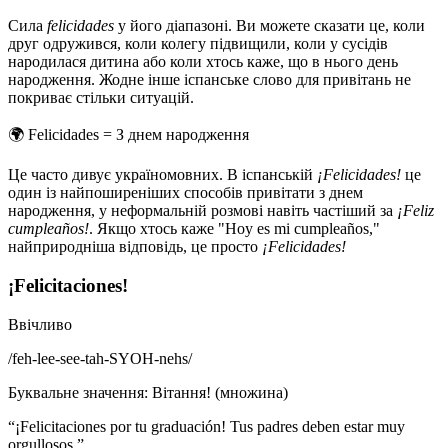
Сила
felicidades
у його діапазоні. Ви можете сказати це, коли
друг одружився, коли колегу підвищили, коли у сусідів
народилася дитина або коли хтось каже, що в нього день
народження. Жодне інше іспанське слово для привітань не
покриває стільки ситуацій.
🌍
Felicidades = З днем народження
Це часто дивує україномовних. В іспанській
¡Felicidades!
це
один із найпоширеніших способів привітати з днем
народження, у неформальній розмові навіть частіший за
¡Feliz
cumpleaños!
. Якщо хтось каже "Hoy es mi cumpleaños,"
найприродніша відповідь, це просто
¡Felicidades!
¡Felicitaciones!
Ввічливо
/
feh-lee-see-tah-SYOH-nehs
/
Буквальне значення
:
Вітання! (множина)
“
¡Felicitaciones por tu graduación! Tus padres deben estar muy
orgullosos.
”