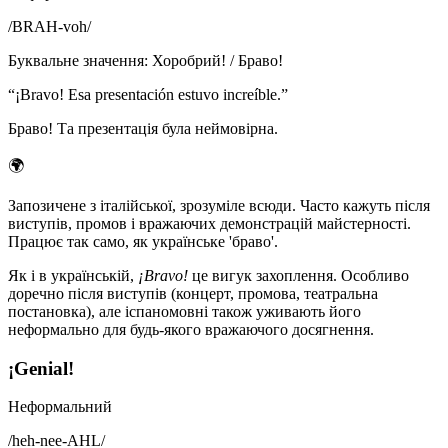
/
BRAH-voh
/
Буквальне значення
:
Хоробрий! / Браво!
“
¡Bravo! Esa presentación estuvo increíble.
”
Браво! Та презентація була неймовірна.
🌍
Запозичене з італійської, зрозуміле всюди. Часто кажуть після
виступів, промов і вражаючих демонстрацій майстерності.
Працює так само, як українське 'браво'.
Як і в українській,
¡Bravo!
це вигук захоплення. Особливо
доречно після виступів (концерт, промова, театральна
постановка), але іспаномовні також уживають його
неформально для будь-якого вражаючого досягнення.
¡Genial!
Неформальний
/
heh-nee-AHL
/