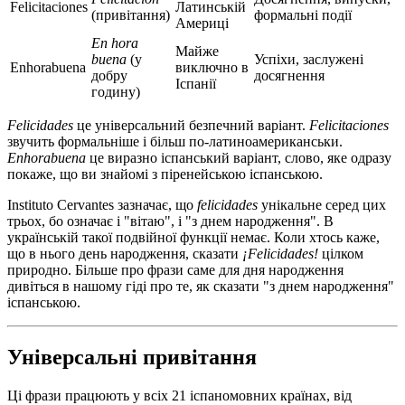
Felicitaciones
Латинській
(привітання)
формальні події
Америці
En hora
Майже
buena
(у
Успіхи, заслужені
Enhorabuena
виключно в
добру
досягнення
Іспанії
годину)
Felicidades
це універсальний безпечний варіант.
Felicitaciones
звучить формальніше і більш по-латиноамериканськи.
Enhorabuena
це виразно іспанський варіант, слово, яке одразу
покаже, що ви знайомі з піренейською іспанською.
Instituto Cervantes зазначає, що
felicidades
унікальне серед цих
трьох, бо означає і "вітаю", і "з днем народження". В
українській такої подвійної функції немає. Коли хтось каже,
що в нього день народження, сказати
¡Felicidades!
цілком
природно. Більше про фрази саме для дня народження
дивіться в нашому гіді про те, як сказати "з днем народження"
іспанською.
Універсальні привітання
Ці фрази працюють у всіх 21 іспаномовних країнах, від