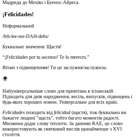
Мадрида до Мехіко і Буенос-Айреса.
¡Felicidades!
Неформальний
/
feh-lee-see-DAH-dehs
/
Буквальне значення
:
Щастя!
“
¡Felicidades por tu ascenso! Te lo mereces.
”
Вітаю з підвищенням! Ти це заслужив/заслужила.
🌍
Найуніверсальніше слово для привітань в іспанській.
Підходить для днів народження, весіль, випусків, підвищень і
будь-яких хороших новин. Універсальне для всіх країн.
Felicidades
походить від
felicidad
(щастя), тож буквально ви
бажаєте людині "щасть", тобто багато моментів радості.
Множина додає слову теплоти. За даними RAE, це слово
використовують як святковий вислів щонайменше з XVI
століття.