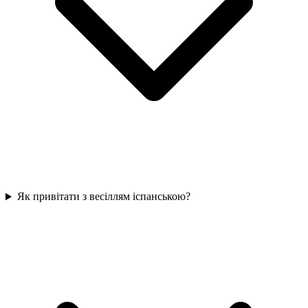
Як привітати з весіллям іспанською?