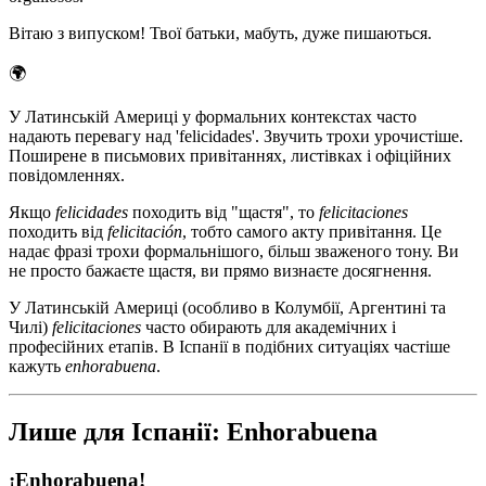
Вітаю з випуском! Твої батьки, мабуть, дуже пишаються.
🌍
У Латинській Америці у формальних контекстах часто
надають перевагу над 'felicidades'. Звучить трохи урочистіше.
Поширене в письмових привітаннях, листівках і офіційних
повідомленнях.
Якщо
felicidades
походить від "щастя", то
felicitaciones
походить від
felicitación
, тобто самого акту привітання. Це
надає фразі трохи формальнішого, більш зваженого тону. Ви
не просто бажаєте щастя, ви прямо визнаєте досягнення.
У Латинській Америці (особливо в Колумбії, Аргентині та
Чилі)
felicitaciones
часто обирають для академічних і
професійних етапів. В Іспанії в подібних ситуаціях частіше
кажуть
enhorabuena
.
Лише для Іспанії: Enhorabuena
¡Enhorabuena!