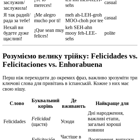
заслужив/
casual
mereces!
sehs
заслужила!
Я так радий/
¡Me alegro
meh ah-LEH-groh
casual
рада за тебе!
mucho por ti!
MOO-choh por tee
Нехай ви
keh SEH-ahn
¡Que sean muy
будете дуже
mooy feh-LEE-
polite
felices!
щасливі!
sehs
Розуміємо велику трійку: Felicidades vs.
Felicitaciones vs. Enhorabuena
Перш ніж переходити до окремих фраз, важливо зрозуміти три
ключові слова для привітань в іспанській. Кожне з них має
свою нішу.
Буквальний
Де
Слово
Найкраще для
корінь
вживають
Дні народження,
Felicidad
важливі етапи,
Felicidades
Усюди
(щастя)
загальні хороші
новини
Частіше в
Felicitación
Досягнення, випуски,