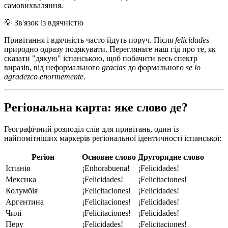
самовихваляння.
💡
Зв'язок із вдячністю
Привітання і вдячність часто йдуть поруч. Після
felicidades
природно одразу подякувати. Перегляньте наш гід про те, як
сказати "дякую" іспанською, щоб побачити весь спектр
виразів, від неформального
gracias
до формального
se lo
agradezco enormemente
.
Регіональна карта: яке слово де?
Географічний розподіл слів для привітань, один із
найпомітніших маркерів регіональної ідентичності іспанської:
Регіон
Основне слово
Другорядне слово
Іспанія
¡Enhorabuena!
¡Felicidades!
Мексика
¡Felicidades!
¡Felicitaciones!
Колумбія
¡Felicitaciones!
¡Felicidades!
Аргентина
¡Felicitaciones!
¡Felicidades!
Чилі
¡Felicitaciones!
¡Felicidades!
Перу
¡Felicidades!
¡Felicitaciones!