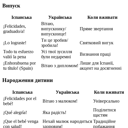
Випуск
Іспанська
Українська
Коли вживати
Вітаю,
¡Felicidades,
випускнику/
Пряме звертання
graduado/a!
випускнице!
Ти це зробив/
¡Lo lograste!
Святковий вигук
зробила!
Todo tu esfuerzo
Усі твої зусилля
Визнання праці
valió la pena
були недаремні
¡Enhorabuena por
Лише для Іспанії,
Вітаю з дипломом!
tu título! (Spain)
акцент на досягненні
Народження дитини
Іспанська
Українська
Коли вживати
¡Felicidades por el
Вітаю з малюком!
Універсально
bebé!
Поділитися
¡Qué alegría!
Яка радість!
щастям
¡Que el bebé venga
Нехай малюк народиться
Традиційне
con salud!
здоровим!
побажання