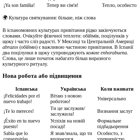
¡Ya son familia!
Тепер ви сім'я!
Тепло, особисто
🌍
Культура святкування: більше, ніж слова
В іспаномовних культурах привітання рідко закінчуються
словами. Очікуйте фізичної теплоти: обіймів, поцілунків у
щоку і часто сліз радості. У Мексиці та Центральній Америці
abrazos
(обійми) є важливою частиною привітання. В Іспанії
два поцілунки в щоку супроводжують кожне
enhorabuena
.
Слова, це лише початок набагато більш виразного
культурного ритуалу.
Нова робота або підвищення
Іспанська
Українська
Коли вживати
¡Felicidades por el
Вітаю з новою
Універсально
nuevo trabajo!
роботою!
Ти це заслужив/
¡Te lo mereces!
Визнання заслуг
заслужила!
¡Éxito en tu nuevo
Успіхів на новій
Формальне
puesto!
посаді!
підбадьорення
Sabía que lo
Я знав/знала, що ти
Особисто, з
conseguirías
впораєшся
упевненістю