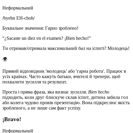
Неформальний
/
byehn EH-choh
/
Буквальне значення
:
Гарно зроблено!
“
¿Sacaste un diez en el examen? ¡Bien hecho!
”
Ти отримав/отримала максимальний бал на іспиті? Молодець!
🌍
Прямий відповідник 'молодець' або 'гарна робота'. Працює в
усіх країнах. Часто кажуть батьки, вчителі й тренери, щоб
похвалити зусилля та результат.
Проста і пряма фраза, яка визнає зусилля.
Bien hecho
підходить, коли друг блискуче склав іспит, дитина забила гол
або колега чудово провів презентацію. Вона підкреслює якість
зробленого, а не лише сам факт успіху.
¡Bravo!
Неформальний