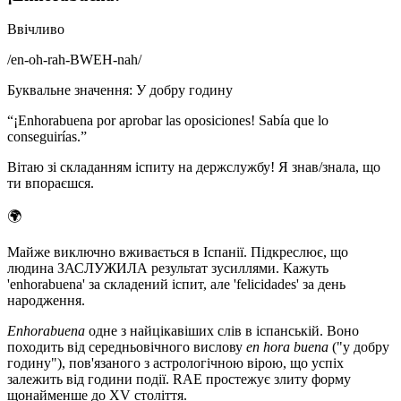
Ввічливо
/
en-oh-rah-BWEH-nah
/
Буквальне значення
:
У добру годину
“
¡Enhorabuena por aprobar las oposiciones! Sabía que lo
conseguirías.
”
Вітаю зі складанням іспиту на держслужбу! Я знав/знала, що
ти впораєшся.
🌍
Майже виключно вживається в Іспанії. Підкреслює, що
людина ЗАСЛУЖИЛА результат зусиллями. Кажуть
'enhorabuena' за складений іспит, але 'felicidades' за день
народження.
Enhorabuena
одне з найцікавіших слів в іспанській. Воно
походить від середньовічного вислову
en hora buena
("у добру
годину"), пов'язаного з астрологічною вірою, що успіх
залежить від години події. RAE простежує злиту форму
щонайменше до XV століття.