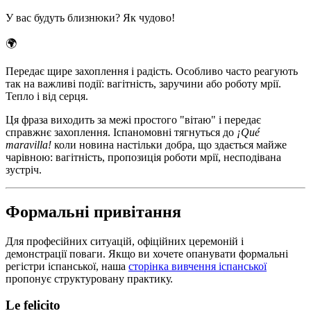
У вас будуть близнюки? Як чудово!
🌍
Передає щире захоплення і радість. Особливо часто реагують
так на важливі події: вагітність, заручини або роботу мрії.
Тепло і від серця.
Ця фраза виходить за межі простого "вітаю" і передає
справжнє захоплення. Іспаномовні тягнуться до
¡Qué
maravilla!
коли новина настільки добра, що здається майже
чарівною: вагітність, пропозиція роботи мрії, несподівана
зустріч.
Формальні привітання
Для професійних ситуацій, офіційних церемоній і
демонстрації поваги. Якщо ви хочете опанувати формальні
регістри іспанської, наша
сторінка вивчення іспанської
пропонує структуровану практику.
Le felicito