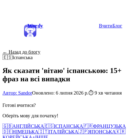
Wordy
Вчити
Блог
← Назад до блогу
🇪🇸
Іспанська
Як сказати 'вітаю' іспанською: 15+
фраз на всі випадки
Автор: Sandor
Оновлено: 6 липня 2026 р.
⏱
9 хв читання
Готові вчитися?
Оберіть мову для початку!
🇬🇧
АНГЛІЙСЬКА
🇪🇸
ІСПАНСЬКА
🇫🇷
ФРАНЦУЗЬКА
🇩🇪
НІМЕЦЬКА
🇮🇹
ІТАЛІЙСЬКА
🇯🇵
ЯПОНСЬКА
🇰🇷
КОРЕЙСЬКА
+
ІНШЕ...