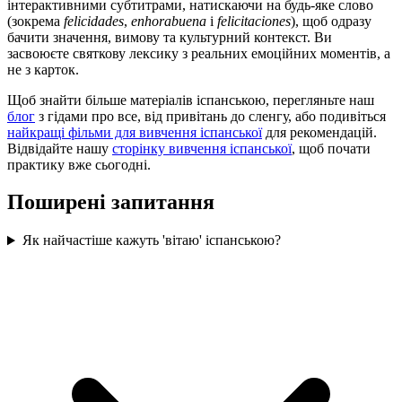
інтерактивними субтитрами, натискаючи на будь-яке слово
(зокрема
felicidades
,
enhorabuena
і
felicitaciones
), щоб одразу
бачити значення, вимову та культурний контекст. Ви
засвоюєте святкову лексику з реальних емоційних моментів, а
не з карток.
Щоб знайти більше матеріалів іспанською, перегляньте наш
блог
з гідами про все, від привітань до сленгу, або подивіться
найкращі фільми для вивчення іспанської
для рекомендацій.
Відвідайте нашу
сторінку вивчення іспанської
, щоб почати
практику вже сьогодні.
Поширені запитання
Як найчастіше кажуть 'вітаю' іспанською?