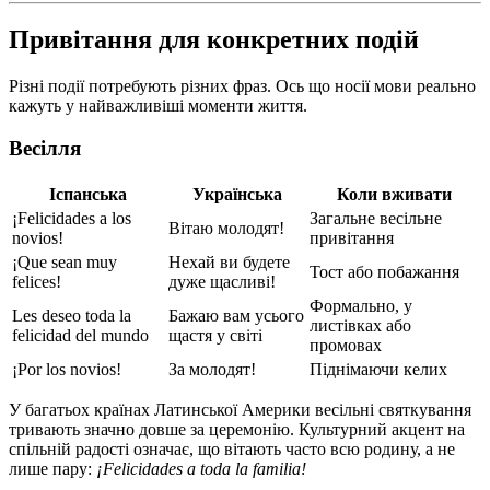
Привітання для конкретних подій
Різні події потребують різних фраз. Ось що носії мови реально
кажуть у найважливіші моменти життя.
Весілля
Іспанська
Українська
Коли вживати
¡Felicidades a los
Загальне весільне
Вітаю молодят!
novios!
привітання
¡Que sean muy
Нехай ви будете
Тост або побажання
felices!
дуже щасливі!
Формально, у
Les deseo toda la
Бажаю вам усього
листівках або
felicidad del mundo
щастя у світі
промовах
¡Por los novios!
За молодят!
Піднімаючи келих
У багатьох країнах Латинської Америки весільні святкування
тривають значно довше за церемонію. Культурний акцент на
спільній радості означає, що вітають часто всю родину, а не
лише пару:
¡Felicidades a toda la familia!