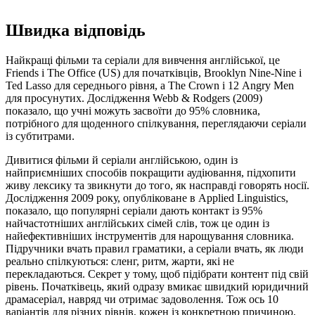
Швидка відповідь
Найкращі фільми та серіали для вивчення англійської, це
Friends і The Office (US) для початківців, Brooklyn Nine-Nine і
Ted Lasso для середнього рівня, а The Crown і 12 Angry Men
для просунутих. Дослідження Webb & Rodgers (2009)
показало, що учні можуть засвоїти до 95% словника,
потрібного для щоденного спілкування, переглядаючи серіали
із субтитрами.
Дивитися фільми й серіали англійською, один із
найприємніших способів покращити аудіювання, підхопити
живу лексику та звикнути до того, як насправді говорять носії.
Дослідження 2009 року, опубліковане в Applied Linguistics,
показало, що популярні серіали дають контакт із 95%
найчастотніших англійських сімей слів, тож це один із
найефективніших інструментів для нарощування словника.
Підручники вчать правил граматики, а серіали вчать, як люди
реально спілкуються: сленг, ритм, жарти, які не
перекладаються. Секрет у тому, щоб підібрати контент під свій
рівень. Початківець, який одразу вмикає швидкий юридичний
драмасеріал, навряд чи отримає задоволення. Тож ось 10
варіантів для різних рівнів, кожен із конкретною причиною,