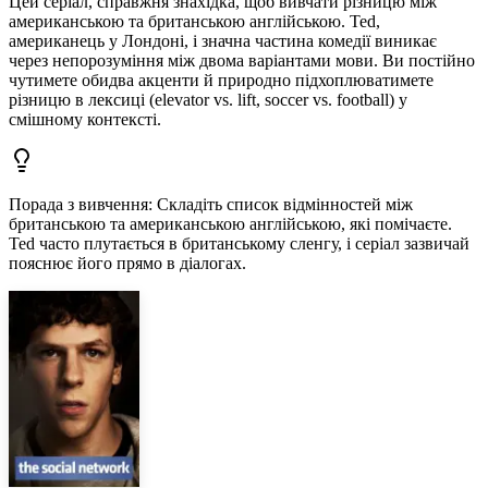
Цей серіал, справжня знахідка, щоб вивчати різницю між
американською та британською англійською. Ted,
американець у Лондоні, і значна частина комедії виникає
через непорозуміння між двома варіантами мови. Ви постійно
чутимете обидва акценти й природно підхоплюватимете
різницю в лексиці (elevator vs. lift, soccer vs. football) у
смішному контексті.
Порада з вивчення
:
Складіть список відмінностей між
британською та американською англійською, які помічаєте.
Ted часто плутається в британському сленгу, і серіал зазвичай
пояснює його прямо в діалогах.