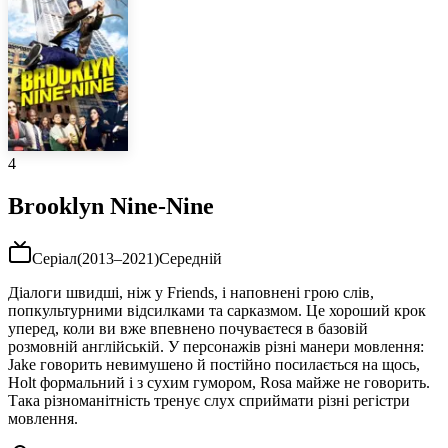
4
Brooklyn Nine-Nine
Серіал
(
2013–2021
)
Середній
Діалоги швидші, ніж у Friends, і наповнені грою слів,
попкультурними відсилками та сарказмом. Це хороший крок
уперед, коли ви вже впевнено почуваєтеся в базовій
розмовній англійській. У персонажів різні манери мовлення:
Jake говорить невимушено й постійно посилається на щось,
Holt формальний і з сухим гумором, Rosa майже не говорить.
Така різноманітність тренує слух сприймати різні регістри
мовлення.