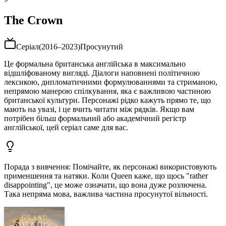
The Crown
Серіал
(
2016–2023
)
Просунутий
Це формальна британська англійська в максимально
відшліфованому вигляді. Діалоги наповнені політичною
лексикою, дипломатичними формулюваннями та стриманою,
непрямою манерою спілкування, яка є важливою частиною
британської культури. Персонажі рідко кажуть прямо те, що
мають на увазі, і це вчить читати між рядків. Якщо вам
потрібен більш формальний або академічний регістр
англійської, цей серіал саме для вас.
Порада з вивчення
:
Помічайте, як персонажі використовують
применшення та натяки. Коли Queen каже, що щось "rather
disappointing", це може означати, що вона дуже розлючена.
Така непряма мова, важлива частина просунутої вільності.