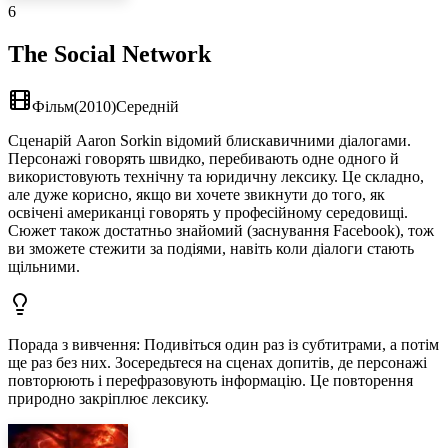
6
The Social Network
Фільм
(
2010
)
Середній
Сценарій Aaron Sorkin відомий блискавичними діалогами.
Персонажі говорять швидко, перебивають одне одного й
використовують технічну та юридичну лексику. Це складно,
але дуже корисно, якщо ви хочете звикнути до того, як
освічені американці говорять у професійному середовищі.
Сюжет також достатньо знайомий (заснування Facebook), тож
ви зможете стежити за подіями, навіть коли діалоги стають
щільними.
Порада з вивчення
:
Подивіться один раз із субтитрами, а потім
ще раз без них. Зосередьтеся на сценах допитів, де персонажі
повторюють і перефразовують інформацію. Це повторення
природно закріплює лексику.