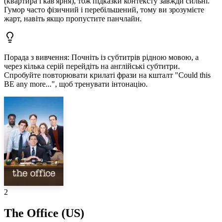
(квартира і кав'ярня), тож підказки контексту завжди сильні.
Гумор часто фізичний і перебільшений, тому ви зрозумієте
жарт, навіть якщо пропустите панчлайн.
Порада з вивчення
:
Почніть із субтитрів рідною мовою, а
через кілька серій перейдіть на англійські субтитри.
Спробуйте повторювати крилаті фрази на кшталт "Could this
BE any more...", щоб тренувати інтонацію.
2
The Office (US)