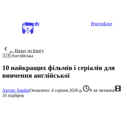
Wordy
Вчити
Блог
← Назад до блогу
🇬🇧
Англійська
10 найкращих фільмів і серіалів для
вивчення англійської
Автор: Sandor
Оновлено: 4 серпня 2026 р.
8 хв читання
10 підбірок