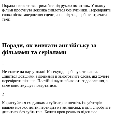
Порада з вивчення
:
Тримайте під рукою нотатник. У цьому
фільмі просунута лексика сиплеться без зупинки. Перевіряйте
слова після завершення сцени, а не під час, щоб не втрачати
темп.
Поради, як вивчати англійську за
фільмами та серіалами
1
Не ставте на паузу кожні 10 секунд, щоб шукати слова.
Дивіться довшими відрізками й занотовуйте слова, які хочете
перевірити пізніше. Постійні паузи вбивають задоволення, а
саме воно змушує повертатися.
2
Користуйтеся сходинками субтитрів: почніть із субтитрів
вашою мовою, потім перейдіть на англійські, а далі спробуйте
дивитися без субтитрів. Кожен крок реально підсилює