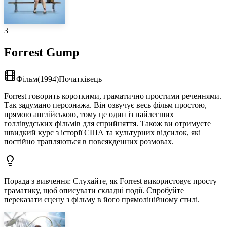
3
Forrest Gump
Фільм
(
1994
)
Початківець
Forrest говорить короткими, граматично простими реченнями.
Так задумано персонажа. Він озвучує весь фільм простою,
прямою англійською, тому це один із найлегших
голлівудських фільмів для сприйняття. Також ви отримуєте
швидкий курс з історії США та культурних відсилок, які
постійно трапляються в повсякденних розмовах.
Порада з вивчення
:
Слухайте, як Forrest використовує просту
граматику, щоб описувати складні події. Спробуйте
переказати сцену з фільму в його прямолінійному стилі.