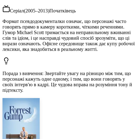
Серіал
(
2005–2013
)
Початківець
Формат псевдодокументалки означає, що персонажі часто
говорять прямо в камеру короткими, чіткими реченнями.
Гумор Michael Scott тримається на неправильному вживанні
слів та ідіом, і це насправді чудовий спосіб зрозуміти, що ці
вирази означають. Офісне середовище також дає купу робочої
лексики, яка знадобиться в реальному житті.
Порада з вивчення
:
Звертайте увагу на різницю між тим, що
персонажі кажуть одне одному, і тим, що вони говорять у
своїх інтерв'ю в кадрі. Це чудова вправа на розуміння тону й
підтексту.