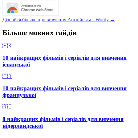
Дізнайся більше про вивчення Англійська з Wordy →
Більше мовних гайдів
🇪🇸
10 найкращих фільмів і серіалів для вивчення
іспанської
🇫🇷
10 найкращих фільмів і серіалів для вивчення
французької
🇳🇱
8 найкращих фільмів і серіалів для вивчення
нідерландської