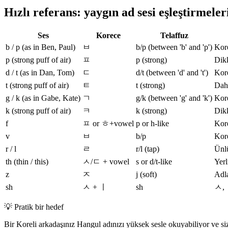
Hızlı referans: yaygın ad sesi eşleştirmeler
Ses
Korece
Telaffuz
b / p (as in Ben, Paul)
ㅂ
b/p (between 'b' and 'p')
Kore
p (strong puff of air)
ㅍ
p (strong)
Dikk
d / t (as in Dan, Tom)
ㄷ
d/t (between 'd' and 't')
Kor
t (strong puff of air)
ㅌ
t (strong)
Daha
g / k (as in Gabe, Kate)
ㄱ
g/k (between 'g' and 'k')
Kore
k (strong puff of air)
ㅋ
k (strong)
Dikk
f
ㅍ or ㅎ+vowel
p or h-like
Kore
v
ㅂ
b/p
Kore
r / l
ㄹ
r/l (tap)
Ünlü
th (thin / this)
ㅅ/ㄷ + vowel
s or d/t-like
Yerl
z
ㅈ
j (soft)
Adla
sh
ㅅ + ㅣ
sh
ㅅ, ㅣ
💡
Pratik bir hedef
Bir Koreli arkadaşınız Hangul adınızı yüksek sesle okuyabiliyor ve siz