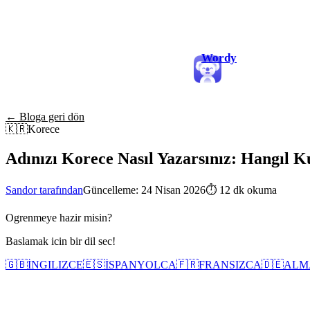
Wordy
← Bloga geri dön
🇰🇷
Korece
Adınızı Korece Nasıl Yazarsınız: Hangıl K
Sandor tarafından
Güncelleme: 24 Nisan 2026
⏱
12 dk okuma
Ogrenmeye hazir misin?
Baslamak icin bir dil sec!
🇬🇧
İNGILIZCE
🇪🇸
İSPANYOLCA
🇫🇷
FRANSIZCA
🇩🇪
ALM