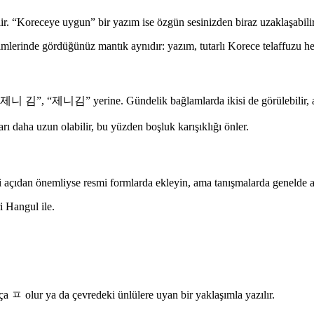
ilir. “Koreceye uygun” bir yazım ise özgün sesinizden biraz uzaklaşabilir
imlerinde gördüğünüz mantık aynıdır: yazım, tutarlı Korece telaffuzu he
 “제니 김”, “제니김” yerine. Gündelik bağlamlarda ikisi de görülebilir, am
 daha uzun olabilir, bu yüzden boşluk karışıklığı önler.
 açıdan önemliyse resmi formlarda ekleyin, ama tanışmalarda genelde at
 Hangul ile.
ça ㅍ olur ya da çevredeki ünlülere uyan bir yaklaşımla yazılır.