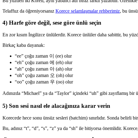
Bu yüzden iki Koreli, aynı yabancı adı biraz farklı yazabilir. Özellikl
Telaffuz da öğreniyorsanız
Korece selamlaşmalar rehberimiz
, bu üns
4) Harfe göre değil, sese göre ünlü seçin
En zor kısım İngilizce ünlülerdir. Korece ünlüler daha sabittir, bu yü
Birkaç kaba dayanak:
“ee” çoğu zaman 이 (ee) olur
“eh” çoğu zaman 에 (eh) olur
“ah” çoğu zaman 아 (ah) olur
“oh” çoğu zaman 오 (oh) olur
“oo” çoğu zaman 우 (oo) olur
Adınızda “Michael” ya da “Taylor” içindeki “uh” gibi zayıflamış bir
5) Son sesi nasıl ele alacağınıza karar verin
Korecede hece sonu ünsüz sesleri (batchim) sınırlıdır. Sonda belirli bir
Bu, adınız “t”, “d”, “s”, “z” ya da “sh” ile bitiyorsa önemlidir. Korece,