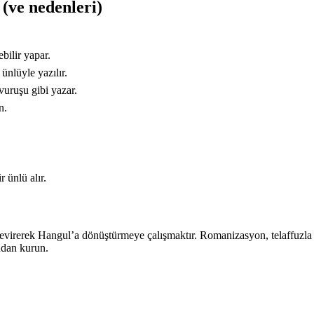
(ve nedenleri)
bilir yapar.
 ünlüyle yazılır.
vuruşu gibi yazar.
n.
 ünlü alır.
virerek Hangul’a dönüştürmeye çalışmaktır. Romanizasyon, telaffuzla bire b
udan kurun.