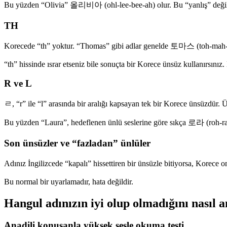
Bu yüzden “Olivia” 올리비아 (ohl-lee-bee-ah) olur. Bu “yanlış” değildir
TH
Korecede “th” yoktur. “Thomas” gibi adlar genelde 토마스 (toh-mah-seu)
“th” hissinde ısrar etseniz bile sonuçta bir Korece ünsüz kullanırsını
R ve L
ㄹ, “r” ile “l” arasında bir aralığı kapsayan tek bir Korece ünsüzdür. 
Bu yüzden “Laura”, hedeflenen ünlü seslerine göre sıkça 로라 (roh-
Son ünsüzler ve “fazladan” ünlüler
Adınız İngilizcede “kapalı” hissettiren bir ünsüzle bitiyorsa, Korece 
Bu normal bir uyarlamadır, hata değildir.
Hangul adınızın iyi olup olmadığını nasıl a
Anadili konuşanla yüksek sesle okuma testi