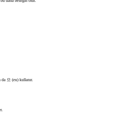
 bu daha belirgin olur.
 da 으 (eu) kullanır.
r.