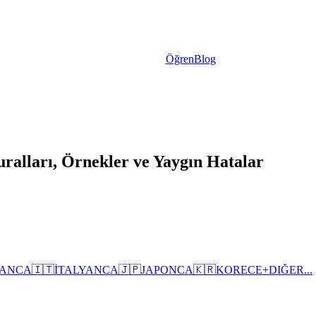
Öğren
Blog
uralları, Örnekler ve Yaygın Hatalar
ANCA
🇮🇹
İTALYANCA
🇯🇵
JAPONCA
🇰🇷
KORECE
+
DIĞER...