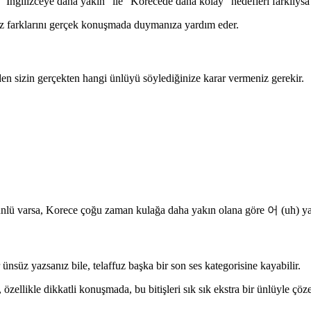
e “İngilizceye daha yakın” ile “Korecede daha kolay” hedefleri farklıysa
üz farklarını gerçek konuşmada duymanıza yardım eder.
zden sizin gerçekten hangi ünlüyü söylediğinize karar vermeniz gerekir.
 ünlü varsa, Korece çoğu zaman kulağa daha yakın olana göre 어 (uh) ya
 ünsüz yazsanız bile, telaffuz başka bir son ses kategorisine kayabilir.
 özellikle dikkatli konuşmada, bu bitişleri sık sık ekstra bir ünlüyle çöze