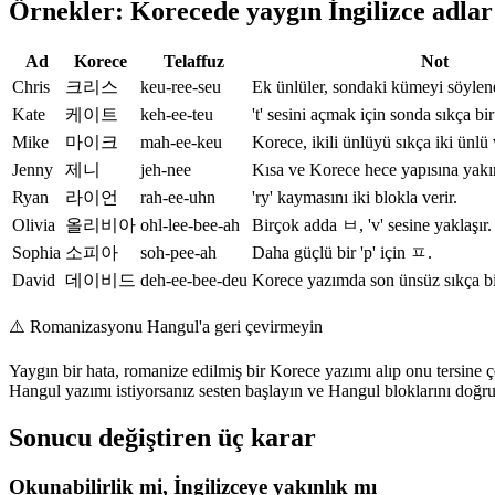
Örnekler: Korecede yaygın İngilizce adlar 
Ad
Korece
Telaffuz
Not
Chris
크리스
keu-ree-seu
Ek ünlüler, sondaki kümeyi söylene
Kate
케이트
keh-ee-teu
't' sesini açmak için sonda sıkça bir
Mike
마이크
mah-ee-keu
Korece, ikili ünlüyü sıkça iki ünlü 
Jenny
제니
jeh-nee
Kısa ve Korece hece yapısına yakı
Ryan
라이언
rah-ee-uhn
'ry' kaymasını iki blokla verir.
Olivia
올리비아
ohl-lee-bee-ah
Birçok adda ㅂ, 'v' sesine yaklaşır.
Sophia
소피아
soh-pee-ah
Daha güçlü bir 'p' için ㅍ.
David
데이비드
deh-ee-bee-deu
Korece yazımda son ünsüz sıkça bir
⚠️
Romanizasyonu Hangul'a geri çevirmeyin
Yaygın bir hata, romanize edilmiş bir Korece yazımı alıp onu tersine çe
Hangul yazımı istiyorsanız sesten başlayın ve Hangul bloklarını doğr
Sonucu değiştiren üç karar
Okunabilirlik mi, İngilizceye yakınlık mı