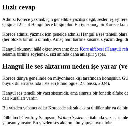
Hızlı cevap
Adınızı Korece yazmak için genellikle yazılışı değil, sesleri eşleşti
Çoğu ad 2 ila 4 Hangıl hece bloğu olur. En iyi sonuç, bir Korece konuş
Korece adınızı yazmak için genelde adınızı Hangul’a ses temelli olarak 
(her blokta bir ünlü olmalı). Amaç harf harfine kusursuz yazım değildi
Hangul okumayı hâlâ öğreniyorsanız önce
Kore alfabesi (Hangul) re
selamla birlikte söylemek, sizi anında daha anlaşılır yapar.
Hangul ile ses aktarımı neden işe yarar (ve 
Korece dünya genelinde on milyonlarca kişi tarafından konuşulur. Gü
büyük dilleri arasında listeler (Ethnologue, 27. baskı, 2024).
Hangul ses temelli bir yazı sistemidir, ama sınırsız bir fonetik alfabe
dair kuralları vardır.
Bu yüzden yabancı adlar Korecede sık sık ekstra ünlüler alır ya da biraz
Dilbilimci Geoffrey Sampson,
Writing Systems
kitabında yazı sistemle
yapısını yansıtır. Bu yüzden ses aktarımı bu yapıya uymalıdır.