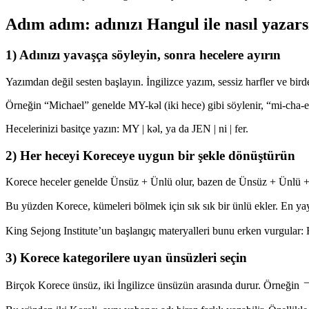
Adım adım: adınızı Hangul ile nasıl yazars
1) Adınızı yavaşça söyleyin, sonra hecelere ayırın
Yazımdan değil sesten başlayın. İngilizce yazım, sessiz harfler ve bird
Örneğin “Michael” genelde MY-kəl (iki hece) gibi söylenir, “mi-cha-el”
Hecelerinizi basitçe yazın: MY | kəl, ya da JEN | ni | fer.
2) Her heceyi Koreceye uygun bir şekle dönüştürün
Korece heceler genelde Ünsüz + Ünlü olur, bazen de Ünsüz + Ünlü + S
Bu yüzden Korece, kümeleri bölmek için sık sık bir ünlü ekler. En 
King Sejong Institute’un başlangıç materyalleri bunu erken vurgular: H
3) Korece kategorilere uyan ünsüzleri seçin
Birçok Korece ünsüz, iki İngilizce ünsüzün arasında durur. Örneğin 