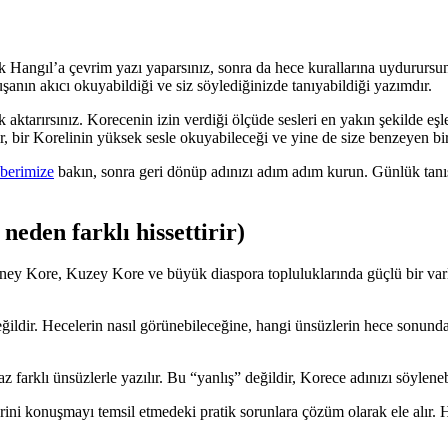
rerek Hangıl’a çevrim yazı yaparsınız, sonra da hece kurallarına uydurur
anın akıcı okuyabildiği ve siz söylediğinizde tanıyabildiği yazımdır.
aktarırsınız. Korecenin izin verdiği ölçüde sesleri en yakın şekilde eşl
r, bir Korelinin yüksek sesle okuyabileceği ve yine de size benzeyen bir
hberimize
bakın, sonra geri dönüp adınızı adım adım kurun. Günlük tan
neden farklı hissettirir)
ney Kore, Kuzey Kore ve büyük diaspora topluluklarında güçlü bir varl
 değildir. Hecelerin nasıl görünebileceğine, hangi ünsüzlerin hece sonund
 farklı ünsüzlerle yazılır. Bu “yanlış” değildir, Korece adınızı söylenebil
rini konuşmayı temsil etmedeki pratik sorunlara çözüm olarak ele alır. 