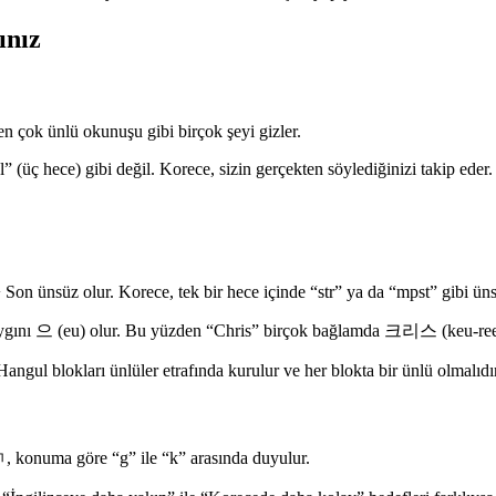
ınız
en çok ünlü okunuşu gibi birçok şeyi gizler.
 (üç hece) gibi değil. Korece, sizin gerçekten söylediğinizi takip eder.
on ünsüz olur. Korece, tek bir hece içinde “str” ya da “mpst” gibi ün
yaygını 으 (eu) olur. Bu yüzden “Chris” birçok bağlamda 크리스 (keu-ree-
angul blokları ünlüler etrafında kurulur ve her blokta bir ünlü olmalıd
ㄱ, konuma göre “g” ile “k” arasında duyulur.