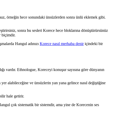
sunuz, örneğin hece sonundaki ünsüzlerden sonra ünlü eklemek gibi.
eştirirsiniz, sonra bu sesleri Korece hece bloklarına dönüştürürsünüz
 biçimdir.
ışmalarda Hangul adınızı
Korece nasıl merhaba denir
içindeki bir
ığı vardır. Ethnologue, Koreceyi konuşur sayısına göre dünyanın
a yer alabileceğine ve ünsüzlerin yan yana gelince nasıl değiştiğine
ir hale getirir.
Hangul çok sistematik bir sistemdir, ama yine de Korecenin ses