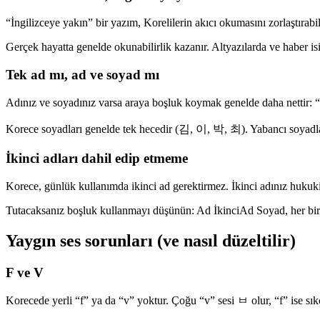
“İngilizceye yakın” bir yazım, Korelilerin akıcı okumasını zorlaştırab
Gerçek hayatta genelde okunabilirlik kazanır. Altyazılarda ve haber is
Tek ad mı, ad ve soyad mı
Adınız ve soyadınız varsa araya boşluk koymak genelde daha nettir:
Korece soyadları genelde tek hecedir (김, 이, 박, 최). Yabancı soyadları
İkinci adları dahil edip etmeme
Korece, günlük kullanımda ikinci ad gerektirmez. İkinci adınız hukuki
Tutacaksanız boşluk kullanmayı düşünün: Ad İkinciAd Soyad, her biri
Yaygın ses sorunları (ve nasıl düzeltilir)
F ve V
Korecede yerli “f” ya da “v” yoktur. Çoğu “v” sesi ㅂ olur, “f” ise sık