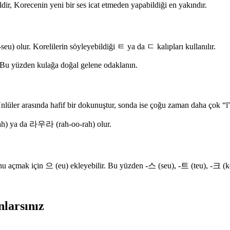
, Korecenin yeni bir ses icat etmeden yapabildiği en yakındır.
 olur. Korelilerin söyleyebildiği ㅌ ya da ㄷ kalıpları kullanılır.
z. Bu yüzden kulağa doğal gelene odaklanın.
Ünlüler arasında hafif bir dokunuştur, sonda ise çoğu zaman daha çok “l”
rah) ya da 라우라 (rah-oo-rah) olur.
onu açmak için 으 (eu) ekleyebilir. Bu yüzden -스 (seu), -트 (teu), -크 (keu
nlarsınız