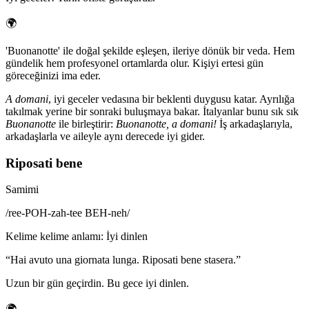
🌍
'Buonanotte' ile doğal şekilde eşleşen, ileriye dönük bir veda. Hem
gündelik hem profesyonel ortamlarda olur. Kişiyi ertesi gün
göreceğinizi ima eder.
A domani
, iyi geceler vedasına bir beklenti duygusu katar. Ayrılığa
takılmak yerine bir sonraki buluşmaya bakar. İtalyanlar bunu sık sık
Buonanotte
ile birleştirir:
Buonanotte, a domani!
İş arkadaşlarıyla,
arkadaşlarla ve aileyle aynı derecede iyi gider.
Riposati bene
Samimi
/
ree-POH-zah-tee BEH-neh
/
Kelime kelime anlamı
:
İyi dinlen
“
Hai avuto una giornata lunga. Riposati bene stasera.
”
Uzun bir gün geçirdin. Bu gece iyi dinlen.
🌍