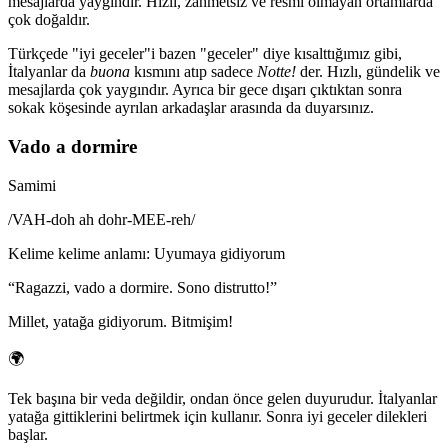
mesajlarda yaygındır. Hızlı, zahmetsiz ve resmi olmayan ortamlarda
çok doğaldır.
Türkçede "iyi geceler"i bazen "geceler" diye kısalttığımız gibi,
İtalyanlar da
buona
kısmını atıp sadece
Notte!
der. Hızlı, gündelik ve
mesajlarda çok yaygındır. Ayrıca bir gece dışarı çıktıktan sonra
sokak köşesinde ayrılan arkadaşlar arasında da duyarsınız.
Vado a dormire
Samimi
/
VAH-doh ah dohr-MEE-reh
/
Kelime kelime anlamı
:
Uyumaya gidiyorum
“
Ragazzi, vado a dormire. Sono distrutto!
”
Millet, yatağa gidiyorum. Bitmişim!
🌍
Tek başına bir veda değildir, ondan önce gelen duyurudur. İtalyanlar
yatağa gittiklerini belirtmek için kullanır. Sonra iyi geceler dilekleri
başlar.