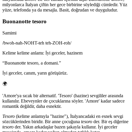
milyonlarca İtalyan çiftin her gece birbirine söylediği cümledir. Yüz
yüze, telefonda ya da mesajla. Basit, doğrudan ve duyguludur.
Buonanotte tesoro
Samimi
/
bwoh-nah-NOHT-teh teh-ZOH-roh
/
Kelime kelime anlamı
:
İyi geceler, hazinem
“
Buonanotte tesoro, a domani.
”
İyi geceler, canım, yarın görüşürüz.
🌍
'Amore'ya sıcak bir alternatif. 'Tesoro' (hazine) sevgililer arasında
kullanılır. Ebeveynler de çocuklarına söyler. 'Amore' kadar sadece
romantik değildir, daha esnektir.
Tesoro
(kelime anlamıyla "hazine"), İtalyancadaki en esnek sevgi
sözcüklerinden biridir. Bir anne çocuğuna
tesoro
der. Bir eş diğerine
tesoro
der. Yakın arkadaşlar bazen şakayla kullanır. İyi geceler