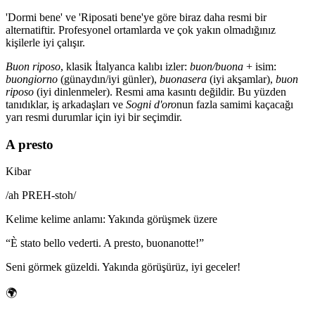
'Dormi bene' ve 'Riposati bene'ye göre biraz daha resmi bir
alternatiftir. Profesyonel ortamlarda ve çok yakın olmadığınız
kişilerle iyi çalışır.
Buon riposo
, klasik İtalyanca kalıbı izler:
buon/buona
+ isim:
buongiorno
(günaydın/iyi günler),
buonasera
(iyi akşamlar),
buon
riposo
(iyi dinlenmeler). Resmi ama kasıntı değildir. Bu yüzden
tanıdıklar, iş arkadaşları ve
Sogni d'oro
nun fazla samimi kaçacağı
yarı resmi durumlar için iyi bir seçimdir.
A presto
Kibar
/
ah PREH-stoh
/
Kelime kelime anlamı
:
Yakında görüşmek üzere
“
È stato bello vederti. A presto, buonanotte!
”
Seni görmek güzeldi. Yakında görüşürüz, iyi geceler!
🌍