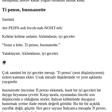
mesajında,
amore
kadar yoğun olmadan tatlılık katar.
Ti penso, buonanotte
Samimi
/
tee PEHN-soh bwoh-nah-NOHT-teh
/
Kelime kelime anlamı
:
Aklımdasın, iyi geceler
“
Sono a letto. Ti penso, buonanotte.
”
Yataktayım. Aklımdasın, iyi geceler.
🌍
Çok samimi bir iyi geceler mesajı. 'Ti penso' (seni düşünüyorum)
özlem katmanı ekler. Uzak mesafe ilişkilerinde ve yeni aşklarda
yaygındır.
buonanotte
öncesine
Ti penso
eklemek, basit bir iyi geceleri bir
duygu beyanına çevirir. Karşı tarafa, uyumadan önceki son
düşüncenin o olduğunu söyler. İtalyan kültüründe duyguyu
bastırmak yerine ifade etmek değerli görülür. Bu tür bir açıklık
zayıflık değil, güçtür. Her gece sayısız İtalyanca mesajda
Ti penso,