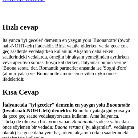
Hızlı cevap
İtalyanca 'iyi geceler' demenin en yaygın yolu 'Buonanotte' (bwoh-
nah-NOHT-teh) ifadesidir. Birisi yatağa giderken ya da gece çok
geç saatlerde vedalaşırken kullanılır. Akşamın daha erken
saatlerindeki vedalarda, örneğin bir akşam yemeğinden ayrılırken
veya aperitivo sonrası hoşça kal derken, İtalyanlar bunun yerine
'Buona serata' der. Romantik partnerler arasında ise 'Sogni d'oro'
(altın rüyalar) ve 'Buonanotte amore' en sevilen uyku öncesi
ifadeleridir.
Kısa Cevap
İtalyancada "iyi geceler" demenin en yaygın yolu
Buonanotte
(bwoh-nah-NOHT-teh) demektir.
Bunu biri yatağa gidiyorsa ya
da gece geç saatte vedalaşıyorsanız kullanın. Ama İtalyanca,
Türkçede olmayan bir ayrım yapar:
Buonanotte
sadece yatmadan
önce söylenen bir vedadır,
Buona serata
("iyi akşamlar", vedalaşma
olarak) ise gece daha yeni başlarken, akşamın erken saatlerindeki