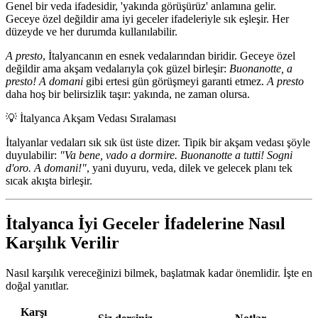
Genel bir veda ifadesidir, 'yakında görüşürüz' anlamına gelir.
Geceye özel değildir ama iyi geceler ifadeleriyle sık eşleşir. Her
düzeyde ve her durumda kullanılabilir.
A presto
, İtalyancanın en esnek vedalarından biridir. Geceye özel
değildir ama akşam vedalarıyla çok güzel birleşir:
Buonanotte, a
presto!
A domani
gibi ertesi gün görüşmeyi garanti etmez.
A presto
daha hoş bir belirsizlik taşır: yakında, ne zaman olursa.
💡
İtalyanca Akşam Vedası Sıralaması
İtalyanlar vedaları sık sık üst üste dizer. Tipik bir akşam vedası şöyle
duyulabilir:
"Va bene, vado a dormire. Buonanotte a tutti! Sogni
d'oro. A domani!"
, yani duyuru, veda, dilek ve gelecek planı tek
sıcak akışta birleşir.
İtalyanca İyi Geceler İfadelerine Nasıl
Karşılık Verilir
Nasıl karşılık vereceğinizi bilmek, başlatmak kadar önemlidir. İşte en
doğal yanıtlar.
Karşı