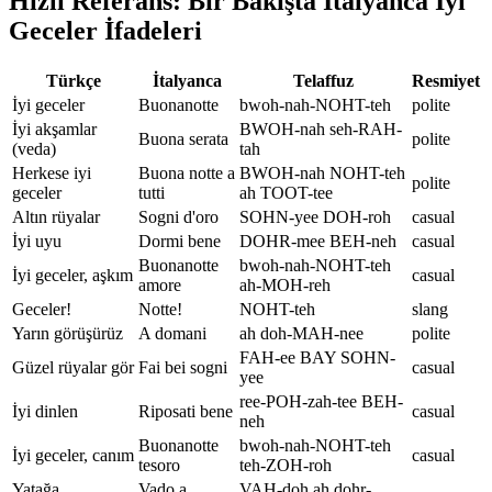
Hızlı Referans: Bir Bakışta İtalyanca İyi
Geceler İfadeleri
Türkçe
İtalyanca
Telaffuz
Resmiyet
İyi geceler
Buonanotte
bwoh-nah-NOHT-teh
polite
İyi akşamlar
BWOH-nah seh-RAH-
Buona serata
polite
(veda)
tah
Herkese iyi
Buona notte a
BWOH-nah NOHT-teh
polite
geceler
tutti
ah TOOT-tee
Altın rüyalar
Sogni d'oro
SOHN-yee DOH-roh
casual
İyi uyu
Dormi bene
DOHR-mee BEH-neh
casual
Buonanotte
bwoh-nah-NOHT-teh
İyi geceler, aşkım
casual
amore
ah-MOH-reh
Geceler!
Notte!
NOHT-teh
slang
Yarın görüşürüz
A domani
ah doh-MAH-nee
polite
FAH-ee BAY SOHN-
Güzel rüyalar gör
Fai bei sogni
casual
yee
ree-POH-zah-tee BEH-
İyi dinlen
Riposati bene
casual
neh
Buonanotte
bwoh-nah-NOHT-teh
İyi geceler, canım
casual
tesoro
teh-ZOH-roh
Yatağa
Vado a
VAH-doh ah dohr-