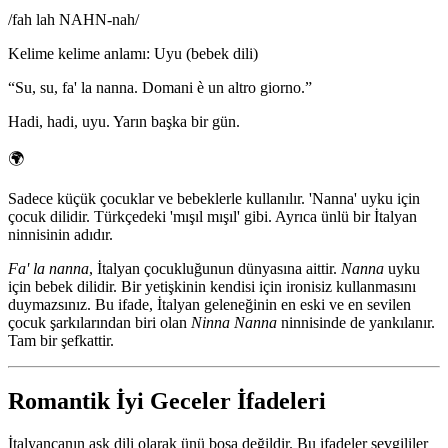
/
fah lah NAHN-nah
/
Kelime kelime anlamı
:
Uyu (bebek dili)
“
Su, su, fa' la nanna. Domani è un altro giorno.
”
Hadi, hadi, uyu. Yarın başka bir gün.
🌍
Sadece küçük çocuklar ve bebeklerle kullanılır. 'Nanna' uyku için
çocuk dilidir. Türkçedeki 'mışıl mışıl' gibi. Ayrıca ünlü bir İtalyan
ninnisinin adıdır.
Fa' la nanna
, İtalyan çocukluğunun dünyasına aittir.
Nanna
uyku
için bebek dilidir. Bir yetişkinin kendisi için ironisiz kullanmasını
duymazsınız. Bu ifade, İtalyan geleneğinin en eski ve en sevilen
çocuk şarkılarından biri olan
Ninna Nanna
ninnisinde de yankılanır.
Tam bir şefkattir.
Romantik İyi Geceler İfadeleri
İtalyancanın aşk dili olarak ünü boşa değildir. Bu ifadeler sevgililer