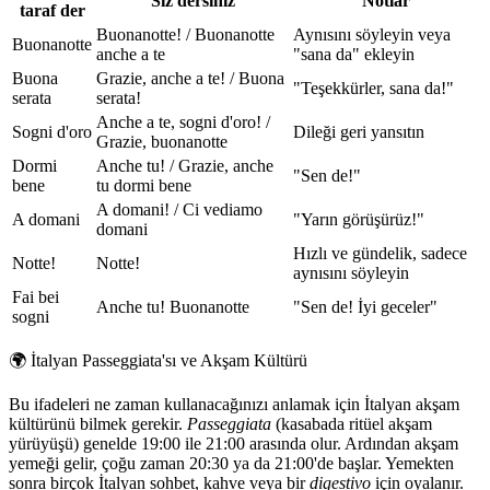
Siz dersiniz
Notlar
taraf der
Buonanotte! / Buonanotte
Aynısını söyleyin veya
Buonanotte
anche a te
"sana da" ekleyin
Buona
Grazie, anche a te! / Buona
"Teşekkürler, sana da!"
serata
serata!
Anche a te, sogni d'oro! /
Sogni d'oro
Dileği geri yansıtın
Grazie, buonanotte
Dormi
Anche tu! / Grazie, anche
"Sen de!"
bene
tu dormi bene
A domani! / Ci vediamo
A domani
"Yarın görüşürüz!"
domani
Hızlı ve gündelik, sadece
Notte!
Notte!
aynısını söyleyin
Fai bei
Anche tu! Buonanotte
"Sen de! İyi geceler"
sogni
🌍
İtalyan Passeggiata'sı ve Akşam Kültürü
Bu ifadeleri ne zaman kullanacağınızı anlamak için İtalyan akşam
kültürünü bilmek gerekir.
Passeggiata
(kasabada ritüel akşam
yürüyüşü) genelde 19:00 ile 21:00 arasında olur. Ardından akşam
yemeği gelir, çoğu zaman 20:30 ya da 21:00'de başlar. Yemekten
sonra birçok İtalyan sohbet, kahve veya bir
digestivo
için oyalanır.