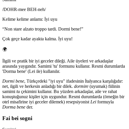
/
DOHR-mee BEH-neh
/
Kelime kelime anlamı
:
İyi uyu
“
Non stare alzato troppo tardi. Dormi bene!
”
Çok geçe kadar ayakta kalma. İyi uyu!
🌍
İlgili ve pratik bir iyi geceler dileği. Aile üyeleri ve arkadaşlar
arasında yaygındır. Samimi 'tu' formunu kullanır. Resmi durumlarda
'Dorma bene' (Lei ile) kullanılır.
Dormi bene
, Türkçedeki "iyi uyu" ifadesinin İtalyanca karşılığıdır:
net, ilgili ve herkesin anladığı bir dilek.
dormire
(uyumak) fiilinin
samimi
tu
çekimini kullanır. Bu yüzden arkadaşlar, aile ve rahat
konuştuğunuz kişiler için uygundur. Resmi durumlarda (örneğin bir
otel misafirine iyi geceler dilemek) resepsiyonist
Lei
formuyla
Dorma bene
der.
Fai bei sogni