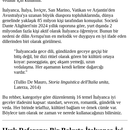
vedalar için kullanılır.
İtalyanca, İtalya, İsviçre, San Marino, Vatikan ve Arjantin'den
Avustralya'ya uzanan büyük diaspora topluluklarında, dünya
genelinde yaklaşık 85 milyon kişi tarafından konuşulur. Società
Dante Alighieri'nin 2024 yıllık raporuna göre, yurt dışında 2
milyondan fazla kişi aktif olarak İtalyanca öğreniyor. Bunun bir
nedeni de dilin Avrupa'nın en melodik ve duyguyu en iyi ifade eden
dillerinden biri olarak görülmesi.
"İtalyancada gece dili, gündüzden geceye geçişi bir
bitiş değil, bir dizi ritüel olarak gören bir kültürü ortaya
koyar: passeggiata, geç akşam yemeği, uzun
vedalaşma. Her aşamanın kendi kelime dağarcığı
vardır."
(Tullio De Mauro,
Storia linguistica dell'Italia unita
,
Laterza, 2014)
Bu rehber, kategoriye göre düzenlenmiş 16 temel İtalyanca iyi
geceler ifadesini kapsar: standart, sevecen, romantik, gündelik ve
veda. Her birinde telaffuz, kültürel bağlam ve örnek cümle var.
Böylece tam olarak ne zaman ve nerede kullanacağınızı bilirsiniz.