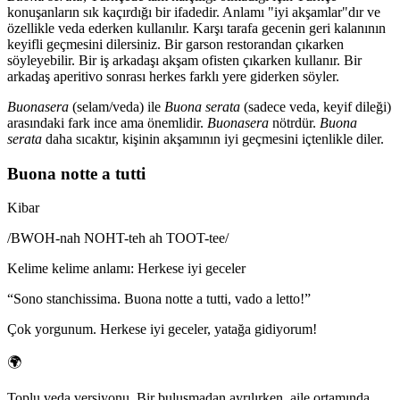
konuşanların sık kaçırdığı bir ifadedir. Anlamı "iyi akşamlar"dır ve
özellikle veda ederken kullanılır. Karşı tarafa gecenin geri kalanının
keyifli geçmesini dilersiniz. Bir garson restorandan çıkarken
söyleyebilir. Bir iş arkadaşı akşam ofisten çıkarken kullanır. Bir
arkadaş aperitivo sonrası herkes farklı yere giderken söyler.
Buonasera
(selam/veda) ile
Buona serata
(sadece veda, keyif dileği)
arasındaki fark ince ama önemlidir.
Buonasera
nötrdür.
Buona
serata
daha sıcaktır, kişinin akşamının iyi geçmesini içtenlikle diler.
Buona notte a tutti
Kibar
/
BWOH-nah NOHT-teh ah TOOT-tee
/
Kelime kelime anlamı
:
Herkese iyi geceler
“
Sono stanchissima. Buona notte a tutti, vado a letto!
”
Çok yorgunum. Herkese iyi geceler, yatağa gidiyorum!
🌍
Toplu veda versiyonu. Bir buluşmadan ayrılırken, aile ortamında