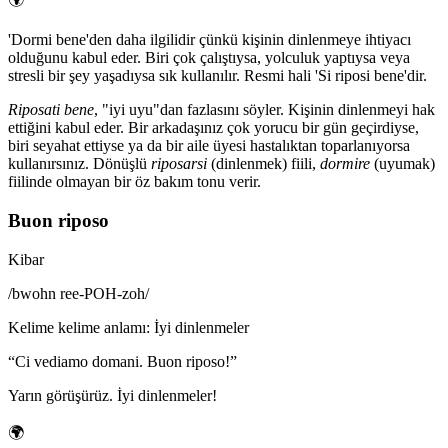
'Dormi bene'den daha ilgilidir çünkü kişinin dinlenmeye ihtiyacı
olduğunu kabul eder. Biri çok çalıştıysa, yolculuk yaptıysa veya
stresli bir şey yaşadıysa sık kullanılır. Resmi hali 'Si riposi bene'dir.
Riposati bene
, "iyi uyu"dan fazlasını söyler. Kişinin dinlenmeyi hak
ettiğini kabul eder. Bir arkadaşınız çok yorucu bir gün geçirdiyse,
biri seyahat ettiyse ya da bir aile üyesi hastalıktan toparlanıyorsa
kullanırsınız. Dönüşlü
riposarsi
(dinlenmek) fiili,
dormire
(uyumak)
fiilinde olmayan bir öz bakım tonu verir.
Buon riposo
Kibar
/
bwohn ree-POH-zoh
/
Kelime kelime anlamı
:
İyi dinlenmeler
“
Ci vediamo domani. Buon riposo!
”
Yarın görüşürüz. İyi dinlenmeler!
🌍