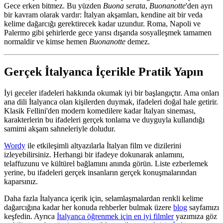
Gece erken bitmez. Bu yüzden
Buona serata
,
Buonanotte
'den ayrı
bir kavram olarak vardır: İtalyan akşamları, kendine ait bir veda
kelime dağarcığı gerektirecek kadar uzundur. Roma, Napoli ve
Palermo gibi şehirlerde gece yarısı dışarıda sosyalleşmek tamamen
normaldir ve kimse hemen
Buonanotte
demez.
Gerçek İtalyanca İçerikle Pratik Yapın
İyi geceler ifadeleri hakkında okumak iyi bir başlangıçtır. Ama onları
ana dili İtalyanca olan kişilerden duymak, ifadeleri doğal hale getirir.
Klasik Fellini'den modern komedilere kadar İtalyan sineması,
karakterlerin bu ifadeleri gerçek tonlama ve duyguyla kullandığı
samimi akşam sahneleriyle doludur.
Wordy
ile etkileşimli altyazılarla İtalyan film ve dizilerini
izleyebilirsiniz. Herhangi bir ifadeye dokunarak anlamını,
telaffuzunu ve kültürel bağlamını anında görün. Liste ezberlemek
yerine, bu ifadeleri gerçek insanların gerçek konuşmalarından
kaparsınız.
Daha fazla İtalyanca içerik için, selamlaşmalardan renkli kelime
dağarcığına kadar her konuda rehberler bulmak üzere
blog
sayfamızı
keşfedin. Ayrıca
İtalyanca öğrenmek için en iyi filmler
yazımıza göz