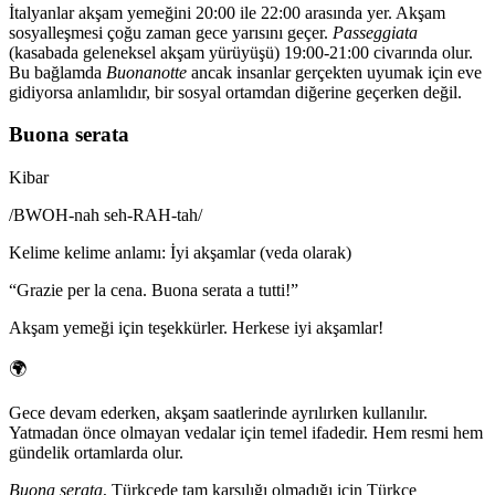
İtalyanlar akşam yemeğini 20:00 ile 22:00 arasında yer. Akşam
sosyalleşmesi çoğu zaman gece yarısını geçer.
Passeggiata
(kasabada geleneksel akşam yürüyüşü) 19:00-21:00 civarında olur.
Bu bağlamda
Buonanotte
ancak insanlar gerçekten uyumak için eve
gidiyorsa anlamlıdır, bir sosyal ortamdan diğerine geçerken değil.
Buona serata
Kibar
/
BWOH-nah seh-RAH-tah
/
Kelime kelime anlamı
:
İyi akşamlar (veda olarak)
“
Grazie per la cena. Buona serata a tutti!
”
Akşam yemeği için teşekkürler. Herkese iyi akşamlar!
🌍
Gece devam ederken, akşam saatlerinde ayrılırken kullanılır.
Yatmadan önce olmayan vedalar için temel ifadedir. Hem resmi hem
gündelik ortamlarda olur.
Buona serata
, Türkçede tam karşılığı olmadığı için Türkçe