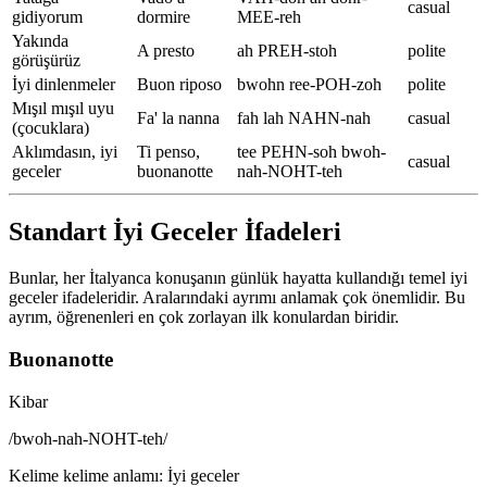
casual
gidiyorum
dormire
MEE-reh
Yakında
A presto
ah PREH-stoh
polite
görüşürüz
İyi dinlenmeler
Buon riposo
bwohn ree-POH-zoh
polite
Mışıl mışıl uyu
Fa' la nanna
fah lah NAHN-nah
casual
(çocuklara)
Aklımdasın, iyi
Ti penso,
tee PEHN-soh bwoh-
casual
geceler
buonanotte
nah-NOHT-teh
Standart İyi Geceler İfadeleri
Bunlar, her İtalyanca konuşanın günlük hayatta kullandığı temel iyi
geceler ifadeleridir. Aralarındaki ayrımı anlamak çok önemlidir. Bu
ayrım, öğrenenleri en çok zorlayan ilk konulardan biridir.
Buonanotte
Kibar
/
bwoh-nah-NOHT-teh
/
Kelime kelime anlamı
:
İyi geceler