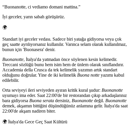
“
Buonanotte, ci vediamo domani mattina.
”
İyi geceler, yarın sabah görüşürüz.
🌍
Standart iyi geceler vedası. Sadece biri yatağa gidiyorsa veya çok
geç saatte ayrılıyorsanız kullanılır. Varınca selam olarak kullanılmaz,
bunun için 'Buonasera' denir.
Buonanotte
, İtalya'da yatmadan önce söylenen kesin kelimedir.
Treccani sözlüğü bunu hem isim hem de ünlem olarak sınıflandırır.
Accademia della Crusca da tek kelimelik yazımın artık standart
olduğunu doğrular. Yine de iki kelimelik
Buona notte
yazımı kabul
edilebilir.
Orta seviyeyi ileri seviyeden ayıran kritik kural şudur:
Buonanotte
uyumayı ima eder. Saat 22:00'de bir restorandan çıkıp arkadaşlarınız
bara gidiyorsa
Buona serata
dersiniz,
Buonanotte
değil.
Buonanotte
demek, akşamın bittiğini düşündüğünüz anlamına gelir. İtalya'da saat
22:00'de akşam nadiren biter.
🌍
İtalya'da Gece Geç Saat Kültürü