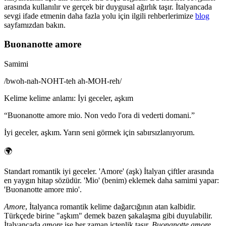
arasında kullanılır ve gerçek bir duygusal ağırlık taşır. İtalyancada
sevgi ifade etmenin daha fazla yolu için ilgili rehberlerimize
blog
sayfamızdan bakın.
Buonanotte amore
Samimi
/
bwoh-nah-NOHT-teh ah-MOH-reh
/
Kelime kelime anlamı
:
İyi geceler, aşkım
“
Buonanotte amore mio. Non vedo l'ora di vederti domani.
”
İyi geceler, aşkım. Yarın seni görmek için sabırsızlanıyorum.
🌍
Standart romantik iyi geceler. 'Amore' (aşk) İtalyan çiftler arasında
en yaygın hitap sözüdür. 'Mio' (benim) eklemek daha samimi yapar:
'Buonanotte amore mio'.
Amore
, İtalyanca romantik kelime dağarcığının atan kalbidir.
Türkçede birine "aşkım" demek bazen şakalaşma gibi duyulabilir.
İtalyancada
amore
ise her zaman içtenlik taşır.
Buonanotte amore
,