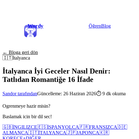
Wordy
Öğren
Blog
← Bloga geri dön
🇮🇹
İtalyanca
İtalyanca İyi Geceler Nasıl Denir:
Tatlıdan Romantiğe 16 İfade
Sandor tarafından
Güncelleme: 26 Haziran 2026
⏱
9 dk okuma
Ogrenmeye hazir misin?
Baslamak icin bir dil sec!
🇬🇧
İNGILIZCE
🇪🇸
İSPANYOLCA
🇫🇷
FRANSIZCA
🇩🇪
ALMANCA
🇮🇹
İTALYANCA
🇯🇵
JAPONCA
🇰🇷
KORECE
+
DIĞER...