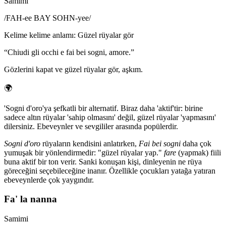
Samimi
/
FAH-ee BAY SOHN-yee
/
Kelime kelime anlamı
:
Güzel rüyalar gör
“
Chiudi gli occhi e fai bei sogni, amore.
”
Gözlerini kapat ve güzel rüyalar gör, aşkım.
🌍
'Sogni d'oro'ya şefkatli bir alternatif. Biraz daha 'aktif'tir: birine
sadece altın rüyalar 'sahip olmasını' değil, güzel rüyalar 'yapmasını'
dilersiniz. Ebeveynler ve sevgililer arasında popülerdir.
Sogni d'oro
rüyaların kendisini anlatırken,
Fai bei sogni
daha çok
yumuşak bir yönlendirmedir: "güzel rüyalar yap."
fare
(yapmak) fiili
buna aktif bir ton verir. Sanki konuşan kişi, dinleyenin ne rüya
göreceğini seçebileceğine inanır. Özellikle çocukları yatağa yatıran
ebeveynlerde çok yaygındır.
Fa' la nanna
Samimi