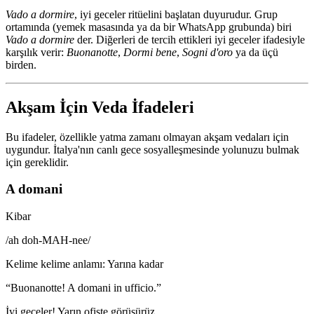
Vado a dormire
, iyi geceler ritüelini başlatan duyurudur. Grup
ortamında (yemek masasında ya da bir WhatsApp grubunda) biri
Vado a dormire
der. Diğerleri de tercih ettikleri iyi geceler ifadesiyle
karşılık verir:
Buonanotte
,
Dormi bene
,
Sogni d'oro
ya da üçü
birden.
Akşam İçin Veda İfadeleri
Bu ifadeler, özellikle yatma zamanı olmayan akşam vedaları için
uygundur. İtalya'nın canlı gece sosyalleşmesinde yolunuzu bulmak
için gereklidir.
A domani
Kibar
/
ah doh-MAH-nee
/
Kelime kelime anlamı
:
Yarına kadar
“
Buonanotte! A domani in ufficio.
”
İyi geceler! Yarın ofiste görüşürüz.