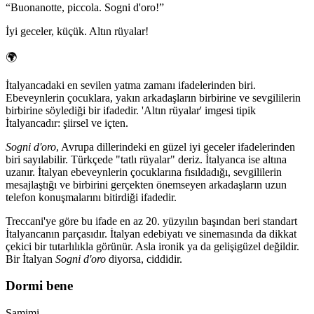
“
Buonanotte, piccola. Sogni d'oro!
”
İyi geceler, küçük. Altın rüyalar!
🌍
İtalyancadaki en sevilen yatma zamanı ifadelerinden biri.
Ebeveynlerin çocuklara, yakın arkadaşların birbirine ve sevgililerin
birbirine söylediği bir ifadedir. 'Altın rüyalar' imgesi tipik
İtalyancadır: şiirsel ve içten.
Sogni d'oro
, Avrupa dillerindeki en güzel iyi geceler ifadelerinden
biri sayılabilir. Türkçede "tatlı rüyalar" deriz. İtalyanca ise altına
uzanır. İtalyan ebeveynlerin çocuklarına fısıldadığı, sevgililerin
mesajlaştığı ve birbirini gerçekten önemseyen arkadaşların uzun
telefon konuşmalarını bitirdiği ifadedir.
Treccani'ye göre bu ifade en az 20. yüzyılın başından beri standart
İtalyancanın parçasıdır. İtalyan edebiyatı ve sinemasında da dikkat
çekici bir tutarlılıkla görünür. Asla ironik ya da gelişigüzel değildir.
Bir İtalyan
Sogni d'oro
diyorsa, ciddidir.
Dormi bene
Samimi