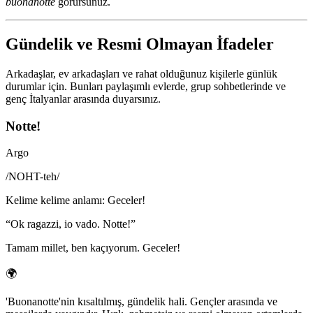
buonanotte
görürsünüz.
Gündelik ve Resmi Olmayan İfadeler
Arkadaşlar, ev arkadaşları ve rahat olduğunuz kişilerle günlük
durumlar için. Bunları paylaşımlı evlerde, grup sohbetlerinde ve
genç İtalyanlar arasında duyarsınız.
Notte!
Argo
/
NOHT-teh
/
Kelime kelime anlamı
:
Geceler!
“
Ok ragazzi, io vado. Notte!
”
Tamam millet, ben kaçıyorum. Geceler!
🌍
'Buonanotte'nin kısaltılmış, gündelik hali. Gençler arasında ve