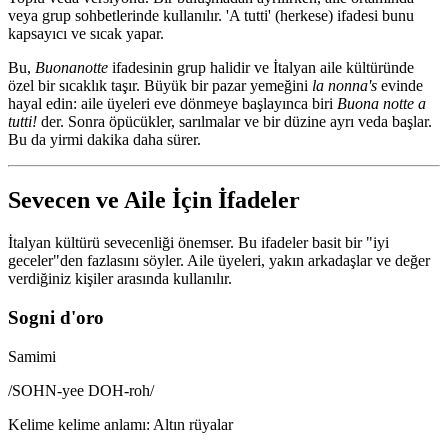
veya grup sohbetlerinde kullanılır. 'A tutti' (herkese) ifadesi bunu
kapsayıcı ve sıcak yapar.
Bu,
Buonanotte
ifadesinin grup halidir ve İtalyan aile kültüründe
özel bir sıcaklık taşır. Büyük bir pazar yemeğini
la nonna's
evinde
hayal edin: aile üyeleri eve dönmeye başlayınca biri
Buona notte a
tutti!
der. Sonra öpücükler, sarılmalar ve bir düzine ayrı veda başlar.
Bu da yirmi dakika daha sürer.
Sevecen ve Aile İçin İfadeler
İtalyan kültürü sevecenliği önemser. Bu ifadeler basit bir "iyi
geceler"den fazlasını söyler. Aile üyeleri, yakın arkadaşlar ve değer
verdiğiniz kişiler arasında kullanılır.
Sogni d'oro
Samimi
/
SOHN-yee DOH-roh
/
Kelime kelime anlamı
:
Altın rüyalar