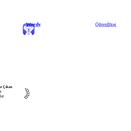
Wordy
Öğren
Blog
e Çıkan
z
lar