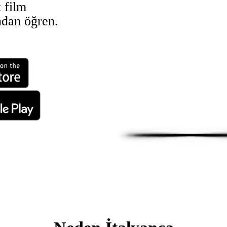
k film
ndan öğren.