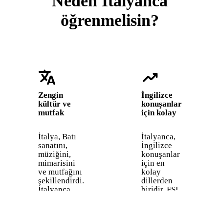
Neden İtalyanca
öğrenmelisin?
translate
trending_up
Zengin
İngilizce
kültür ve
konuşanlar
mutfak
için kolay
İtalya, Batı
İtalyanca,
sanatını,
İngilizce
müziğini,
konuşanlar
mimarisini
için en
ve mutfağını
kolay
şekillendirdi.
dillerden
İtalyanca
biridir. FSI,
konuşmak,
yetkinliğe
bunların
ulaşmak
hepsini
için sadece