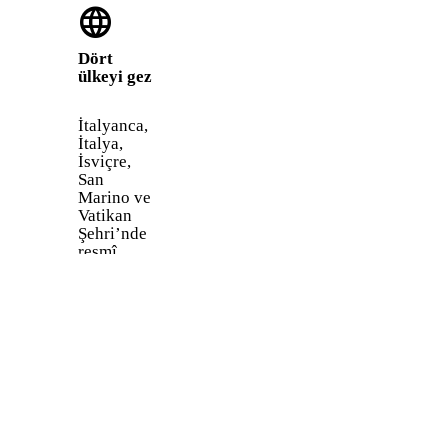
language
filtresiz
600 saat
yaşamanı
gerektiğini
sağlar.
tahmin
Dört
ediyor,
ülkeyi gez
telaffuzu
da oldukça
nettir.
İtalyanca,
İtalya,
İsviçre,
San
Marino ve
Vatikan
Şehri’nde
resmî
dildir.
Temel
düzeyde
İtalyanca
bilmek bile
seyahat
deneyimini
tamamen
değiştirir.