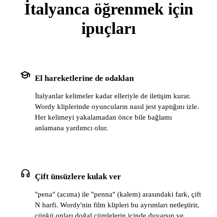
İtalyanca öğrenmek için
ipuçları
school
El hareketlerine de odaklan
İtalyanlar kelimeler kadar elleriyle de iletişim kurar.
Wordy kliplerinde oyuncuların nasıl jest yaptığını izle.
Her kelimeyi yakalamadan önce bile bağlamı
anlamana yardımcı olur.
headphones
Çift ünsüzlere kulak ver
"pena" (acıma) ile "penna" (kalem) arasındaki fark, çift
N harfi. Wordy'nin film klipleri bu ayrımları netleştirir,
çünkü onları doğal cümlelerin içinde duyarsın ve