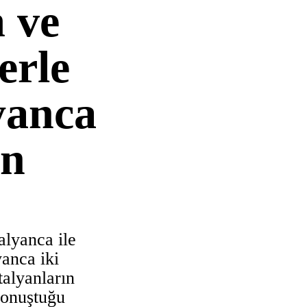
 ve
lerle
yanca
en
alyanca ile
yanca iki
İtalyanların
konuştuğu