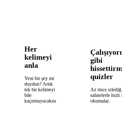
Her
Çalışıyormuş
kelimeyi
gibi
anla
hissettirmeyen
quizler
Yeni bir şey mi
duydun? Artık
tek bir kelimeyi
Az önce izlediğin
bile
sahnelerle hızlı meydan
kaçırmayacaksın.
okumalar.