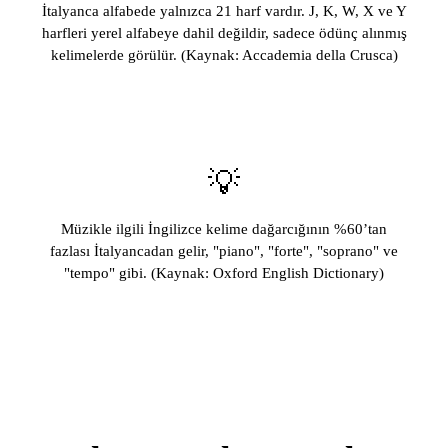
İtalyanca alfabede yalnızca 21 harf vardır. J, K, W, X ve Y
harfleri yerel alfabeye dahil değildir, sadece ödünç alınmış
kelimelerde görülür. (Kaynak: Accademia della Crusca)
💡
Müzikle ilgili İngilizce kelime dağarcığının %60’tan
fazlası İtalyancadan gelir, "piano", "forte", "soprano" ve
"tempo" gibi. (Kaynak: Oxford English Dictionary)