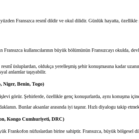
üzden Fransızca resmî dildir ve okul dilidir. Günlük hayatta, özellikle
ın Fransızca kullanıcılarının büyük bölümünün Fransızcayı okulda, devl
resmî üsluplardan, oldukça yerelleşmiş şehir konuşmasına kadar uzanır. 
syal anlamlar taşıyabilir.
, Niger, Benin, Togo)
 işlevi görür. Şehirlerde, özellikle genç konuşurlarda, aynı konuşma içinde
odaklanın. Bunlar aksanlar arasında iyi taşınır. Hızlı diyalogu takip etm
bon, Kongo Cumhuriyeti, DRC)
Frankofon nüfuslardan birine sahiptir. Fransızca, büyük bölgesel dill