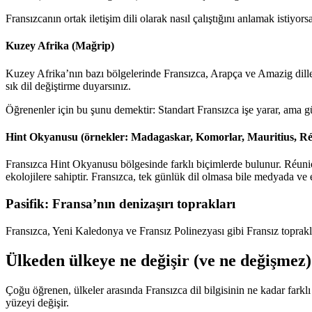
Fransızcanın ortak iletişim dili olarak nasıl çalıştığını anlamak istiyor
Kuzey Afrika (Mağrip)
Kuzey Afrika’nın bazı bölgelerinde Fransızca, Arapça ve Amazig diller
sık dil değiştirme duyarsınız.
Öğrenenler için bu şunu demektir: Standart Fransızca işe yarar, ama g
Hint Okyanusu (örnekler: Madagaskar, Komorlar, Mauritius, R
Fransızca Hint Okyanusu bölgesinde farklı biçimlerde bulunur. Réunio
ekolojilere sahiptir. Fransızca, tek günlük dil olmasa bile medyada ve e
Pasifik: Fransa’nın denizaşırı toprakları
Fransızca, Yeni Kaledonya ve Fransız Polinezyası gibi Fransız topraklar
Ülkeden ülkeye ne değişir (ve ne değişmez)
Çoğu öğrenen, ülkeler arasında Fransızca dil bilgisinin ne kadar farkl
yüzeyi değişir.