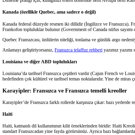
Dinleme pratiği için, kulağınızı erken dönemde hem Avrupa hem Kanad
Kanada (özellikle Quebec, ama sadece o değil)
Kanada federal düzeyde resmen iki dillidir (İngilizce ve Fransızca). 
Frankofon topluluklar bulunur (Government of Canada nüfus sayımı dil
Quebec Fransızcası, ünlülerin niteliği, tonlama ve günlük argo nedeniyle
Anlamayı geliştiriyorsanız,
Fransızca telaffuz rehberi
yazımız yazımı se
Louisiana ve diğer ABD toplulukları
Louisiana’da tarihsel Fransızca çeşitleri vardır (Cajun French ve Lo
hedefinden çok kültürel ve tarihsel temas noktalarıdır. Yine de miras çe
Karayipler: Fransızca ve Fransızca temelli kreoller
Karayipler’de Fransızca farklı rollerde karşınıza çıkar: bazı yerlerde res
Haiti
Haiti, katmanlı dil kullanımının kilit örneklerinden biridir: Haiti Kreol
standart Fransızcadan yine fayda görürsünüz. Ayrıca bazı bağlamlarda 