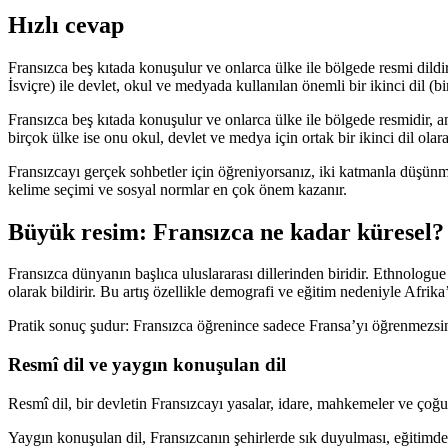
Hızlı cevap
Fransızca beş kıtada konuşulur ve onlarca ülke ile bölgede resmi dildi
İsviçre) ile devlet, okul ve medyada kullanılan önemli bir ikinci dil (bi
Fransızca beş kıtada konuşulur ve onlarca ülke ile bölgede resmidir, a
birçok ülke ise onu okul, devlet ve medya için ortak bir ikinci dil olara
Fransızcayı gerçek sohbetler için öğreniyorsanız, iki katmanla düşünm
kelime seçimi ve sosyal normlar en çok önem kazanır.
Büyük resim: Fransızca ne kadar küresel?
Fransızca dünyanın başlıca uluslararası dillerinden biridir. Ethnologue
olarak bildirir. Bu artış özellikle demografi ve eğitim nedeniyle Afrika’
Pratik sonuç şudur: Fransızca öğrenince sadece Fransa’yı öğrenmezsini
Resmî dil ve yaygın konuşulan dil
Resmî dil, bir devletin Fransızcayı yasalar, idare, mahkemeler ve ço
Yaygın konuşulan dil, Fransızcanın şehirlerde sık duyulması, eğitimde 