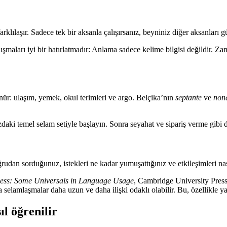
klılaşır. Sadece tek bir aksanla çalışırsanız, beyniniz diğer aksanları gü
lışmaları iyi bir hatırlatmadır: Anlama sadece kelime bilgisi değildir. 
nür: ulaşım, yemek, okul terimleri ve argo. Belçika’nın
septante
ve
non
daki temel selam setiyle başlayın. Sonra seyahat ve sipariş verme gibi d
rudan sorduğunuz, istekleri ne kadar yumuşattığınız ve etkileşimleri nası
ness: Some Universals in Language Usage
, Cambridge University Pres
selamlaşmalar daha uzun ve daha ilişki odaklı olabilir. Bu, özellikle y
ıl öğrenilir