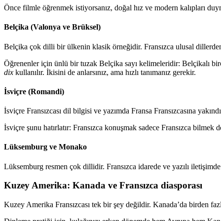
Önce filmle öğrenmek istiyorsanız, doğal hız ve modern kalıpları duy
Belçika (Valonya ve Brüksel)
Belçika çok dilli bir ülkenin klasik örneğidir. Fransızca ulusal dillerde
Öğrenenler için ünlü bir tuzak Belçika sayı kelimeleridir: Belçikalı b
dix
kullanılır. İkisini de anlarsınız, ama hızlı tanımanız gerekir.
İsviçre (Romandi)
İsviçre Fransızcası dil bilgisi ve yazımda Fransa Fransızcasına yakındı
İsviçre şunu hatırlatır: Fransızca konuşmak sadece Fransızca bilmek de
Lüksemburg ve Monako
Lüksemburg resmen çok dillidir. Fransızca idarede ve yazılı iletişimde
Kuzey Amerika: Kanada ve Fransızca diasporası
Kuzey Amerika Fransızcası tek bir şey değildir. Kanada’da birden fazl