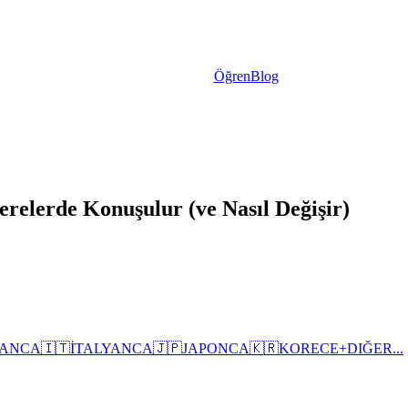
Öğren
Blog
relerde Konuşulur (ve Nasıl Değişir)
ANCA
🇮🇹
İTALYANCA
🇯🇵
JAPONCA
🇰🇷
KORECE
+
DIĞER...