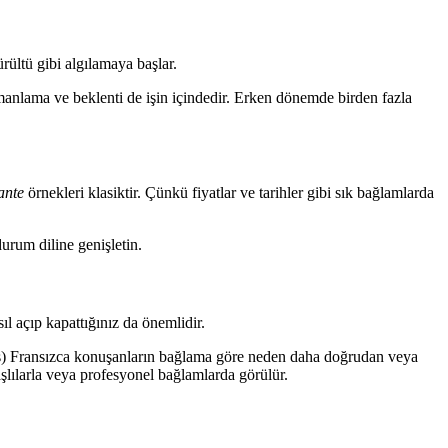
rültü gibi algılamaya başlar.
Zamanlama ve beklenti de işin içindedir. Erken dönemde birden fazla
ante
örnekleri klasiktir. Çünkü fiyatlar ve tarihler gibi sık bağlamlarda
urum diline genişletin.
l açıp kapattığınız da önemlidir.
s) Fransızca konuşanların bağlama göre neden daha doğrudan veya
aşlılarla veya profesyonel bağlamlarda görülür.