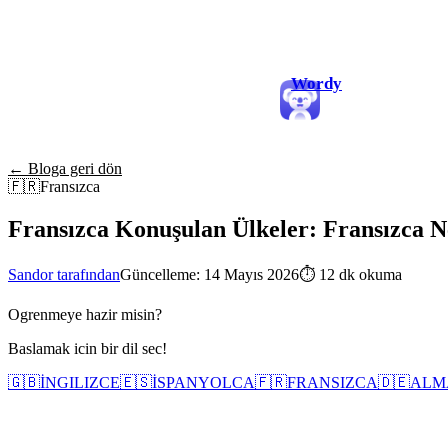
Wordy
← Bloga geri dön
🇫🇷
Fransızca
Fransızca Konuşulan Ülkeler: Fransızca Ne
Sandor tarafından
Güncelleme: 14 Mayıs 2026
⏱
12 dk okuma
Ogrenmeye hazir misin?
Baslamak icin bir dil sec!
🇬🇧
İNGILIZCE
🇪🇸
İSPANYOLCA
🇫🇷
FRANSIZCA
🇩🇪
ALM