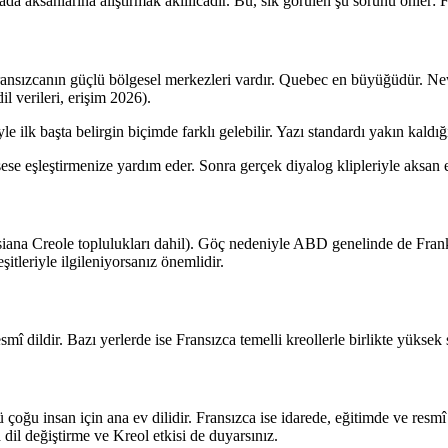
a aksanlarına alıştırmak akıllıcadır. Bu, sık görülen şu sorunu önler
Fransızcanın güçlü bölgesel merkezleri vardır. Quebec en büyüğüdür. Ne
 verileri, erişim 2026).
 ilk başta belirgin biçimde farklı gelebilir. Yazı standardı yakın kaldığı 
se eşleştirmenize yardım eder. Sonra gerçek diyalog klipleriyle aksan es
uisiana Creole toplulukları dahil). Göç nedeniyle ABD genelinde de Fra
şitleriyle ilgileniyorsanız önemlidir.
mî dildir. Bazı yerlerde ise Fransızca temelli kreollerle birlikte yüksek st
ü çoğu insan için ana ev dilidir. Fransızca ise idarede, eğitimde ve resmî
dil değiştirme ve Kreol etkisi de duyarsınız.