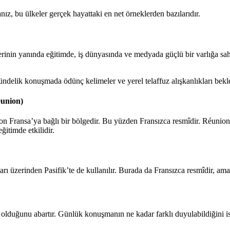
sanız, bu ülkeler gerçek hayattaki en net örneklerden bazılarıdır.
inin yanında eğitimde, iş dünyasında ve medyada güçlü bir varlığa sahi
ündelik konuşmada ödünç kelimeler ve yerel telaffuz alışkanlıkları bekl
éunion)
n Fransa’ya bağlı bir bölgedir. Bu yüzden Fransızca resmîdir. Réunion 
ğitimde etkilidir.
ı üzerinden Pasifik’te de kullanılır. Burada da Fransızca resmîdir, ama 
ı olduğunu abartır. Günlük konuşmanın ne kadar farklı duyulabildiğini is