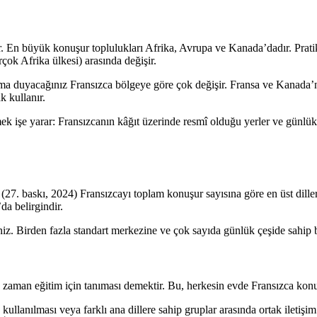
r. En büyük konuşur toplulukları Afrika, Avrupa ve Kanada’dadır. Pratik
rçok Afrika ülkesi) arasında değişir.
ma duyacağınız Fransızca bölgeye göre çok değişir. Fransa ve Kanada’nın
k kullanır.
ek işe yarar: Fransızcanın kâğıt üzerinde resmî olduğu yerler ve günlük
 (27. baskı, 2024) Fransızcayı toplam konuşur sayısına göre en üst diller 
da belirgindir.
z. Birden fazla standart merkezine ve çok sayıda günlük çeşide sahip bir
ğu zaman eğitim için tanıması demektir. Bu, herkesin evde Fransızca ko
kullanılması veya farklı ana dillere sahip gruplar arasında ortak iletiş