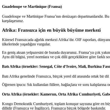
Guadeloupe ve Martinique (Fransa)
Guadeloupe ve Martinique Fransa’nın denizaşırı departmanlarıdır. Bu y
karşılaşırsınız.
Afrika: Fransızca için en büyük büyüme merkezi
Küresel Fransızcada ağırlık merkezi Afrika’dır. OIF raporları, dünyan
ülkelerinde yaşadığını vurgular.
En geniş aksan yelpazesini de burada duyarsınız. Fransa’ya çok yakın 
Aynı dil bilgisi, yerel normlara ve çok dilli gerçekliklere göre farklı so
Batı Afrika (örnekler: Senegal, Côte d’Ivoire, Mali, Burkina Faso
Batı Afrika genelinde Fransızca, birçok yerel dil arasında ortak bir dil
Öğrenen ipucu: Sık kullanılan fiillere, bağlaçlara ve soru kalıplarına 
Orta Afrika (örnekler: Kamerun, Orta Afrika Cumhuriyeti, Ga
Kongo Demokratik Cumhuriyeti, toplam konuşur sayısına göre en büyük 
dillidir (Fransızca ve İngilizce). Fransızca birçok bölgede baskındır.