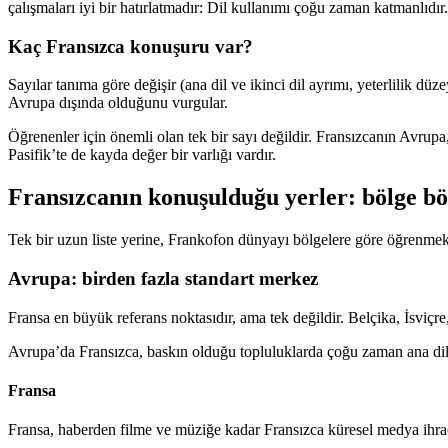
çalışmaları iyi bir hatırlatmadır: Dil kullanımı çoğu zaman katmanlıdır. İ
Kaç Fransızca konuşuru var?
Sayılar tanıma göre değişir (ana dil ve ikinci dil ayrımı, yeterlilik d
Avrupa dışında olduğunu vurgular.
Öğrenenler için önemli olan tek bir sayı değildir. Fransızcanın Avru
Pasifik’te de kayda değer bir varlığı vardır.
Fransızcanın konuşulduğu yerler: bölge böl
Tek bir uzun liste yerine, Frankofon dünyayı bölgelere göre öğrenmek 
Avrupa: birden fazla standart merkez
Fransa en büyük referans noktasıdır, ama tek değildir. Belçika, İsviç
Avrupa’da Fransızca, baskın olduğu topluluklarda çoğu zaman ana dildir
Fransa
Fransa, haberden filme ve müziğe kadar Fransızca küresel medya ihraca