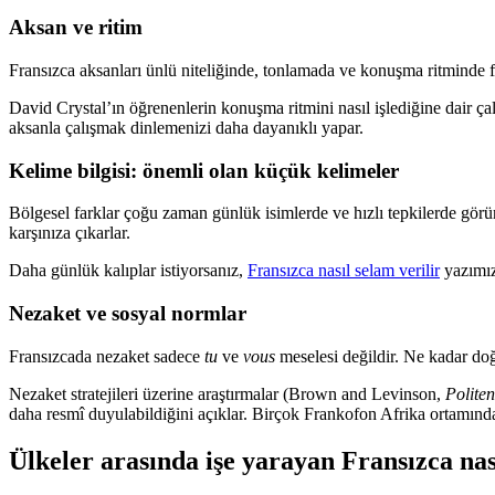
Aksan ve ritim
Fransızca aksanları ünlü niteliğinde, tonlamada ve konuşma ritminde far
David Crystal’ın öğrenenlerin konuşma ritmini nasıl işlediğine dair ça
aksanla çalışmak dinlemenizi daha dayanıklı yapar.
Kelime bilgisi: önemli olan küçük kelimeler
Bölgesel farklar çoğu zaman günlük isimlerde ve hızlı tepkilerde görü
karşınıza çıkarlar.
Daha günlük kalıplar istiyorsanız,
Fransızca nasıl selam verilir
yazımız
Nezaket ve sosyal normlar
Fransızcada nezaket sadece
tu
ve
vous
meselesi değildir. Ne kadar doğ
Nezaket stratejileri üzerine araştırmalar (Brown and Levinson,
Polite
daha resmî duyulabildiğini açıklar. Birçok Frankofon Afrika ortamında 
Ülkeler arasında işe yarayan Fransızca nas