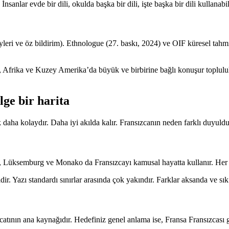
nsanlar evde bir dili, okulda başka bir dili, işte başka bir dili kullanabil
üzeyleri ve öz bildirim). Ethnologue (27. baskı, 2024) ve OIF küresel ta
pa, Afrika ve Kuzey Amerika’da büyük ve birbirine bağlı konuşur toplulu
ge bir harita
daha kolaydır. Daha iyi akılda kalır. Fransızcanın neden farklı duyuldu
re, Lüksemburg ve Monako da Fransızcayı kamusal hayatta kullanır. Her bi
. Yazı standardı sınırlar arasında çok yakındır. Farklar aksanda ve sık 
tının ana kaynağıdır. Hedefiniz genel anlama ise, Fransa Fransızcası gü