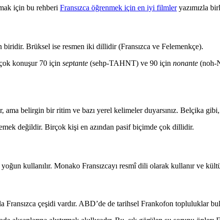
mak için bu rehberi
Fransızca öğrenmek için en iyi filmler
yazımızla birl
n biridir. Brüksel ise resmen iki dillidir (Fransızca ve Felemenkçe).
irçok konuşur 70 için
septante
(sehp-TAHNT) ve 90 için
nonante
(noh-N
r, ama belirgin bir ritim ve bazı yerel kelimeler duyarsınız. Belçika gib
mek değildir. Birçok kişi en azından pasif biçimde çok dillidir.
 yoğun kullanılır. Monako Fransızcayı resmî dili olarak kullanır ve kült
a Fransızca çeşidi vardır. ABD’de de tarihsel Frankofon topluluklar bu