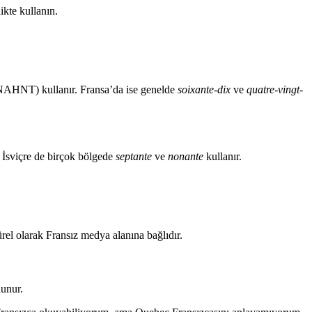
ikte kullanın.
AHNT) kullanır. Fransa’da ise genelde
soixante-dix
ve
quatre-vingt-
i, İsviçre de birçok bölgede
septante
ve
nonante
kullanır.
ürel olarak Fransız medya alanına bağlıdır.
lunur.