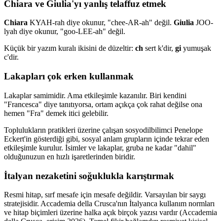
Chiara ve Giulia'yı yanlış telaffuz etmek
Chiara
KYAH-rah diye okunur, "chee-AR-ah" değil.
Giulia
JOO-
lyah diye okunur, "goo-LEE-ah" değil.
Küçük bir yazım kuralı ikisini de düzeltir:
ch
sert k'dir,
gi
yumuşak
c'dir.
Lakapları çok erken kullanmak
Lakaplar samimidir. Ama etkileşimle kazanılır. Biri kendini
"Francesca" diye tanıtıyorsa, ortam açıkça çok rahat değilse ona
hemen "Fra" demek itici gelebilir.
Toplulukların pratikleri üzerine çalışan sosyodilbilimci Penelope
Eckert'in gösterdiği gibi, sosyal anlam grupların içinde tekrar eden
etkileşimle kurulur. İsimler ve lakaplar, gruba ne kadar "dahil"
olduğunuzun en hızlı işaretlerinden biridir.
İtalyan nezaketini soğuklukla karıştırmak
Resmi hitap, sırf mesafe için mesafe değildir. Varsayılan bir saygı
stratejisidir. Accademia della Crusca'nın İtalyanca kullanım normları
ve hitap biçimleri üzerine halka açık birçok yazısı vardır (Accademia