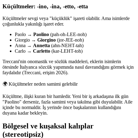
Küçültmeler: -ino, -ina, -etto, -etta
Küçültmeler sevgi veya "küçüklük" işareti olabilir. Ama isimlerde
çoğunlukla yakınlığı işaret eder.
Paolo →
Paolino
(pah-oh-LEE-noh)
Giorgio →
Giorgino
(jor-JEE-noh)
Anna →
Annetta
(ahn-NEHT-tah)
Carlo →
Carletto
(kar-LEHT-toh)
Treccani'nin onomastik ve sözlük maddeleri, eklerin isimlerin
ötesinde İtalyanca sözcük yapımında nasıl davrandığını görmek için
faydalıdır (Treccani, erişim 2026).
🌍
Küçültmeler neden samimi gelebilir
Küçültme, ilişki kuran bir hamledir. Yeni bir iş arkadaşına ilk gün
"Paolino" derseniz, fazla samimi veya takılma gibi duyulabilir. Aile
içinde bu normaldir. İş yerinde önce başkalarının kullandığını
duyana kadar bekleyin.
Bölgesel ve kuşaksal kalıplar
(stereotipsiz)