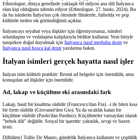
Ethnologue, dünya genelinde yaklaşık 60 milyon ana dili İtalyanca
olan kişi olduğunu tahmin ediyor (Ethnologue, 27. baskı, 2024). Bu
da bu isimlerin İtalya'nın çok ötesinde filmlerde, futbolda ve pop
kültürde neden sık göründüğünü açıklar.
İtalyancayı seyahat veya ilişkiler için öğreniyorsanız, isimleri
selamlaşma ve vedalaşma kalıplarıyla birlikte kullanın: Yeni biriyle
tanışırken doğal duyulmak için
İtalyanca nasıl merhaba denir
ve
İtalyanca nasıl hoşça kal denir
yazılarına bakın.
İtalyan isimleri gerçek hayatta nasıl işler
İtalyan isim kültürü pratiktir: Resmi ad belgeler için önemlidir, ama
konuşulan ad ilişkiler için önemlidir.
Ad, lakap ve küçültme eki arasındaki fark
Lakap, basit bir kısaltma olabilir (Francesco'dan Fra). -i ile biten kısa
bir form olabilir (Giovanni'den Gio). Ya da sıcaklık katan bir
küçültme olabilir (Paolo'dan Paolino). Küçültmeler varsayılan olarak
"bebek dili" değildir. Sosyal bir işarettir: yakınlık, sevgi ve bazen
ironi.
Dilbilimci Tullio De Mauro, gündelik İtalyanca kullanım ve çeşitlilik