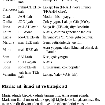
kah
frahn-CHEHS-
Lakap: Fra (FRAH) veya Franci
Francesca
kah
(FRAHN-chee).
Giada
JAH-dah
Modern hisli, yaygın.
Giulia
JOO-lyah
Çok yaygın. Lakap: Giù (JOO).
Ilaria
ee-LAH-ryah
Sıkça Ila (EE-lah) diye kısaltılır.
Laura
LOW-rah
Klasik, Avrupa genelinde tanıdık.
Lucia
loo-CHEE-ah
İtalyanca'da 'ci' 'chee' gibi okunur.
Martina
mar-TEE-nah
Genç yetişkinlerde yaygın.
Aşırı yaygın, sıkça ikinci ad olarak da
Maria
mah-REE-ah
kullanılır.
Sara
SAH-rah
Kısa, çok yaygın.
Silvia
SEEL-vyah
Klasik.
Sofia
soh-FEE-ah
Uluslararası, çok popüler.
vah-lehn-TEE-
Valentina
Lakap: Vale (VAH-leh).
nah
Maria: ad, ikinci ad ve birleşik ad
Maria adında birçok kadınla tanışırsınız. Ama resmi adında
Maria'nın ikinci unsur olarak geçtiği kişilerle de karşılaşırsınız. Bu,
uzun süredir devam eden dini ve aile geleneklerini yansıtır.