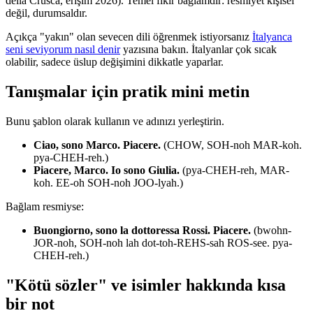
della Crusca, erişim 2026). Temel fikir bağlamdır: resmiyet kişisel
değil, durumsaldır.
Açıkça "yakın" olan sevecen dili öğrenmek istiyorsanız
İtalyanca
seni seviyorum nasıl denir
yazısına bakın. İtalyanlar çok sıcak
olabilir, sadece üslup değişimini dikkatle yaparlar.
Tanışmalar için pratik mini metin
Bunu şablon olarak kullanın ve adınızı yerleştirin.
Ciao, sono Marco. Piacere.
(CHOW, SOH-noh MAR-koh.
pya-CHEH-reh.)
Piacere, Marco. Io sono Giulia.
(pya-CHEH-reh, MAR-
koh. EE-oh SOH-noh JOO-lyah.)
Bağlam resmiyse:
Buongiorno, sono la dottoressa Rossi. Piacere.
(bwohn-
JOR-noh, SOH-noh lah dot-toh-REHS-sah ROS-see. pya-
CHEH-reh.)
"Kötü sözler" ve isimler hakkında kısa
bir not