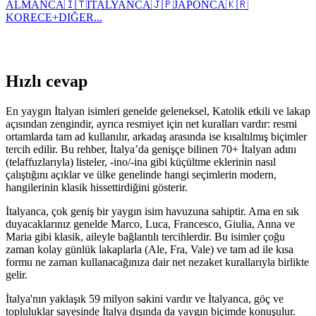
ALMANCA
🇮🇹
İTALYANCA
🇯🇵
JAPONCA
🇰🇷
KORECE
+
DIĞER...
Hızlı cevap
En yaygın İtalyan isimleri genelde geleneksel, Katolik etkili ve lakap
açısından zengindir, ayrıca resmiyet için net kuralları vardır: resmi
ortamlarda tam ad kullanılır, arkadaş arasında ise kısaltılmış biçimler
tercih edilir. Bu rehber, İtalya’da genişçe bilinen 70+ İtalyan adını
(telaffuzlarıyla) listeler, -ino/-ina gibi küçültme eklerinin nasıl
çalıştığını açıklar ve ülke genelinde hangi seçimlerin modern,
hangilerinin klasik hissettirdiğini gösterir.
İtalyanca, çok geniş bir yaygın isim havuzuna sahiptir. Ama en sık
duyacaklarınız genelde Marco, Luca, Francesco, Giulia, Anna ve
Maria gibi klasik, aileyle bağlantılı tercihlerdir. Bu isimler çoğu
zaman kolay günlük lakaplarla (Ale, Fra, Vale) ve tam ad ile kısa
formu ne zaman kullanacağınıza dair net nezaket kurallarıyla birlikte
gelir.
İtalya'nın yaklaşık 59 milyon sakini vardır ve İtalyanca, göç ve
topluluklar sayesinde İtalya dışında da yaygın biçimde konuşulur.