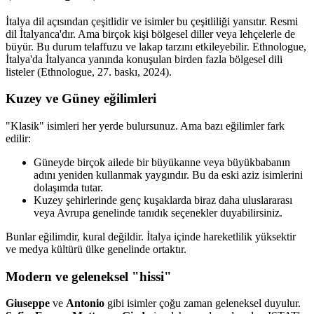
İtalya dil açısından çeşitlidir ve isimler bu çeşitliliği yansıtır. Resmi
dil İtalyanca'dır. Ama birçok kişi bölgesel diller veya lehçelerle de
büyür. Bu durum telaffuzu ve lakap tarzını etkileyebilir. Ethnologue,
İtalya'da İtalyanca yanında konuşulan birden fazla bölgesel dili
listeler (Ethnologue, 27. baskı, 2024).
Kuzey ve Güney eğilimleri
"Klasik" isimleri her yerde bulursunuz. Ama bazı eğilimler fark
edilir:
Güneyde birçok ailede bir büyükanne veya büyükbabanın
adını yeniden kullanmak yaygındır. Bu da eski aziz isimlerini
dolaşımda tutar.
Kuzey şehirlerinde genç kuşaklarda biraz daha uluslararası
veya Avrupa genelinde tanıdık seçenekler duyabilirsiniz.
Bunlar eğilimdir, kural değildir. İtalya içinde hareketlilik yüksektir
ve medya kültürü ülke genelinde ortaktır.
Modern ve geleneksel "hissi"
Giuseppe
ve
Antonio
gibi isimler çoğu zaman geleneksel duyulur.