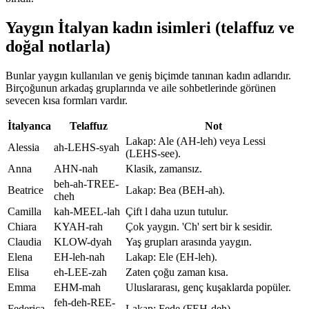
Yaygın İtalyan kadın isimleri (telaffuz ve
doğal notlarla)
Bunlar yaygın kullanılan ve geniş biçimde tanınan kadın adlarıdır.
Birçoğunun arkadaş gruplarında ve aile sohbetlerinde görünen
sevecen kısa formları vardır.
İtalyanca
Telaffuz
Not
Lakap: Ale (AH-leh) veya Lessi
Alessia
ah-LEHS-syah
(LEHS-see).
Anna
AHN-nah
Klasik, zamansız.
beh-ah-TREE-
Beatrice
Lakap: Bea (BEH-ah).
cheh
Camilla
kah-MEEL-lah
Çift l daha uzun tutulur.
Chiara
KYAH-rah
Çok yaygın. 'Ch' sert bir k sesidir.
Claudia
KLOW-dyah
Yaş grupları arasında yaygın.
Elena
EH-leh-nah
Lakap: Ele (EH-leh).
Elisa
eh-LEE-zah
Zaten çoğu zaman kısa.
Emma
EHM-mah
Uluslararası, genç kuşaklarda popüler.
feh-deh-REE-
Federica
Lakap: Fede (FEH-deh).