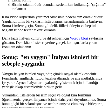
Lakap formu
Birinin odanın öbür ucundan seslenirken kullandığı "çağırma"
tonlaması
Kısa video kliplerinin yardımcı olmasının nedeni tam olarak budur.
Yapılandırılmış bir yaklaşım istiyorsanız, selamlaşmalarla başlayın.
Sonra isimlere geçin. Sonra gündelik fiilleri ekleyin ve hepsini
bağlam içinde tekrar tekrar kullanın.
Daha fazla İtalyan kültürü ve dil rehberi için
Wordy blog
sayfasına
göz atın. Ders kitabı listeleri yerine gerçek konuşmalarda çıkan
konulara odaklanın.
Sonuç: "en yaygın" İtalyan isimleri bir
sebeple yaygındır
Yaygın İtalyan isimleri yaygındır, çünkü sosyal olarak esnektir.
Formlarda, sınıflarda, futbol tezahüratlarında ve aile mutfaklarında
işe yarar. Ayrıca İtalyanların yakınlığı göstermek için kullandığı
yerleşik lakap sistemleriyle birlikte gelir.
Yukarıdaki listelerden bir isim seçer ve doğal kısa formunu
öğrenirseniz, gerçek İtalyanca içinde daha yerli duyulursunuz. Sonra
bunu güçlü bir selamlaşma ve net bir tanışma cümlesiyle birleştirin,