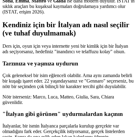
Sofia
,
Emma
,
Matteo
ve
Giada
ise daha modern duyulur. ISTAT'ın
sıklık araçları bu kuşaksal kaymaları doğrulamaya yardımcı olur
(ISTAT, erişim 2026).
Kendiniz için bir İtalyan adı nasıl seçilir
(ve tuhaf duyulmamak)
Ders için, oyun için veya internette yeni bir kimlik için bir İtalyan
adı seçiyorsanız, hedefiniz "inandırıcı ve telaffuzu kolay" olsun.
Tarzınıza ve yaşınıza uydurun
Çok geleneksel bir isim eğlenceli olabilir. Ama aynı zamanda belirli
bir kuşağı işaret eder. 22 yaşındaysanız ve "Gennaro" seçerseniz, bu
nötr bir seçimden çok bilinçli bir karakter tercihi gibi duyulabilir.
Nötr isterseniz: Marco, Luca, Matteo, Giulia, Sara, Chiara
güvenlidir.
"İtalyan gibi görünen" uydurmalardan kaçının
İtalyanlar, bir ismin İtalyanca parçalarla kurulup gerçekte var
olmadığını fark eder. Gerçekçilik istiyorsanız, gerçek listelerden
seçin. Sonra da ona eşlik eden lakap kalıplarını öğrenin.