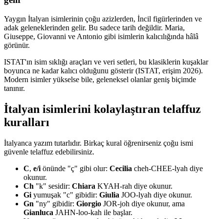
Yaygın İtalyan isimlerinin çoğu azizlerden, İncil figürlerinden ve
adak geleneklerinden gelir. Bu sadece tarih değildir. Maria,
Giuseppe, Giovanni ve Antonio gibi isimlerin kalıcılığında hâlâ
görünür.
ISTAT'ın isim sıklığı araçları ve veri setleri, bu klasiklerin kuşaklar
boyunca ne kadar kalıcı olduğunu gösterir (ISTAT, erişim 2026).
Modern isimler yükselse bile, geleneksel olanlar geniş biçimde
tanınır.
İtalyan isimlerini kolaylaştıran telaffuz
kuralları
İtalyanca yazım tutarlıdır. Birkaç kural öğrenirseniz çoğu ismi
güvenle telaffuz edebilirsiniz.
C
,
e/i
önünde "ç" gibi olur:
Cecilia
cheh-CHEE-lyah diye
okunur.
Ch
"k" sesidir:
Chiara
KYAH-rah diye okunur.
Gi
yumuşak "c" gibidir:
Giulia
JOO-lyah diye okunur.
Gn
"ny" gibidir:
Giorgio
JOR-joh diye okunur, ama
Gianluca
JAHN-loo-kah ile başlar.