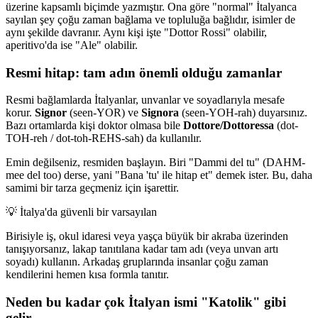
üzerine kapsamlı biçimde yazmıştır. Ona göre "normal" İtalyanca
sayılan şey çoğu zaman bağlama ve topluluğa bağlıdır, isimler de
aynı şekilde davranır. Aynı kişi işte "Dottor Rossi" olabilir,
aperitivo'da ise "Ale" olabilir.
Resmi hitap: tam adın önemli olduğu zamanlar
Resmi bağlamlarda İtalyanlar, unvanlar ve soyadlarıyla mesafe
korur.
Signor
(seen-YOR) ve
Signora
(seen-YOH-rah) duyarsınız.
Bazı ortamlarda kişi doktor olmasa bile
Dottore/Dottoressa
(dot-
TOH-reh / dot-toh-REHS-sah) da kullanılır.
Emin değilseniz, resmiden başlayın. Biri "Dammi del tu" (DAHM-
mee del too) derse, yani "Bana 'tu' ile hitap et" demek ister. Bu, daha
samimi bir tarza geçmeniz için işarettir.
💡
İtalya'da güvenli bir varsayılan
Birisiyle iş, okul idaresi veya yaşça büyük bir akraba üzerinden
tanışıyorsanız, lakap tanıtılana kadar tam adı (veya unvan artı
soyadı) kullanın. Arkadaş gruplarında insanlar çoğu zaman
kendilerini hemen kısa formla tanıtır.
Neden bu kadar çok İtalyan ismi "Katolik" gibi
gelir