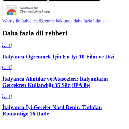
Wordy ile İtalyanca öğrenme hakkında daha fazla bilgi al →
Daha fazla dil rehberi
🇮🇹
İtalyanca Öğrenmek İçin En İyi 10 Film ve Dizi
🇮🇹
İtalyanca Alıntılar ve Atasözleri: İtalyanların
Gerçekten Kullandığı 35 Söz (IPA ile)
🇮🇹
İtalyanca İyi Geceler Nasıl Denir: Tatlıdan
Romantiğe 16 İfade