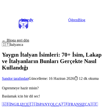
Wordy
Öğren
Blog
← Bloga geri dön
🇮🇹
İtalyanca
Yaygın İtalyan İsimleri: 70+ İsim, Lakap
ve İtalyanların Bunları Gerçekte Nasıl
Kullandığı
Sandor tarafından
Güncelleme: 16 Haziran 2026
⏱
12 dk okuma
Ogrenmeye hazir misin?
Baslamak icin bir dil sec!
🇬🇧
İNGILIZCE
🇪🇸
İSPANYOLCA
🇫🇷
FRANSIZCA
🇩🇪