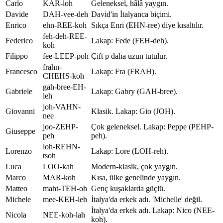
Carlo
KAR-loh
Geleneksel, hâlâ yaygın.
Davide
DAH-vee-deh
David'in İtalyanca biçimi.
Enrico
ehn-REE-koh
Sıkça Enri (EHN-ree) diye kısaltılır.
feh-deh-REE-
Federico
Lakap: Fede (FEH-deh).
koh
Filippo
fee-LEEP-poh
Çift p daha uzun tutulur.
frahn-
Francesco
Lakap: Fra (FRAH).
CHEHS-koh
gah-bree-EH-
Gabriele
Lakap: Gabry (GAH-bree).
leh
joh-VAHN-
Giovanni
Klasik. Lakap: Gio (JOH).
nee
joo-ZEHP-
Çok geleneksel. Lakap: Peppe (PEHP-
Giuseppe
peh
peh).
loh-REHN-
Lorenzo
Lakap: Lore (LOH-reh).
tsoh
Luca
LOO-kah
Modern-klasik, çok yaygın.
Marco
MAR-koh
Kısa, ülke genelinde yaygın.
Matteo
maht-TEH-oh
Genç kuşaklarda güçlü.
Michele
mee-KEH-leh
İtalya'da erkek adı. 'Michelle' değil.
İtalya'da erkek adı. Lakap: Nico (NEE-
Nicola
NEE-koh-lah
koh).