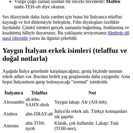
Vurgu çoğu zaman sondan bir önceki hecededir:
Matteo
maht-TEH-oh diye okunur.
Ses düzeyinde daha fazla yardım için bunu bir İtalyanca telaffuz
kaynağı ve bol dinlemeyle birleştirin. Film diyalogları özellikle
faydalıdır. Çünkü isimleri gerçek zamanda bağırılmış, fısıldanmış ve
kısaltılmış hâliyle duyarsınız. Bu yaklaşımı seviyorsanız
filmlerle dil
nasıl öğrenilir
yazısı da ilginizi çekebilir.
Yaygın İtalyan erkek isimleri (telaffuz ve
doğal notlarla)
Aşağıda İtalya genelinde karşılaşacağınız, geniş biçimde tanınan
erkek adları var. Bazıları belirli yaş gruplarında daha yaygındır. Ama
hepsi İtalyanların garip bulmayacağı "normal" isimlerdir.
İtalyanca
Telaffuz
Not
ah-lehs-
Alessandro
Yaygın lakap: Ale (AH-leh).
SAHN-droh
İtalya'da erkek adı. Türkçe konuşanları
Andrea
ahn-DRAY-ah
sık şaşırtır.
ahn-TOH-
Klasik, çok kullanılır. Lakap: Toni
Antonio
nyoh
(TOH-nee).