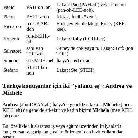
Lakap: Pao (PAH-oh) veya Paolino
Paolo
PAH-oh-loh
(pah-oh-LEE-noh).
Pietro
PYEH-troh
Klasik, İncil kökenli.
reek-KAR-
Bazı çevrelerde lakap: Ricky (REE-
Riccardo
doh
kee).
roh-BEHR-
Roberto
Lakap: Roby (ROH-bee).
toh
sahl-vah-
Güney'de çok yaygın. Lakap: Totò (toh-
Salvatore
TOH-reh
TOH).
Simone
see-MOH-neh
İtalya'da erkek adı.
STEH-fah-
Stefano
Lakap: Ste (STEH).
noh
Türkçe konuşanlar için iki "yalancı eş": Andrea ve
Michele
Andrea
(ahn-DRAY-ah) İtalya'da genelde erkektir.
Michele
(mee-
KEH-leh) de genelde erkektir ve kadın biçimi
Michela
(mee-KEH-
lah) olur.
Bu, özellikle uluslararası iş veya eğitim üzerinden İtalyanlarla
tanışıyorsanız, garip tanışmaları önlemenin en hızlı yollarından
biridir.