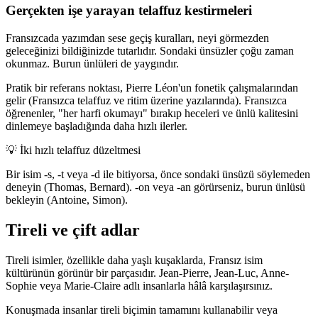
Gerçekten işe yarayan telaffuz kestirmeleri
Fransızcada yazımdan sese geçiş kuralları, neyi görmezden
geleceğinizi bildiğinizde tutarlıdır. Sondaki ünsüzler çoğu zaman
okunmaz. Burun ünlüleri de yaygındır.
Pratik bir referans noktası, Pierre Léon'un fonetik çalışmalarından
gelir (Fransızca telaffuz ve ritim üzerine yazılarında). Fransızca
öğrenenler, "her harfi okumayı" bırakıp heceleri ve ünlü kalitesini
dinlemeye başladığında daha hızlı ilerler.
💡
İki hızlı telaffuz düzeltmesi
Bir isim -s, -t veya -d ile bitiyorsa, önce sondaki ünsüzü söylemeden
deneyin (Thomas, Bernard). -on veya -an görürseniz, burun ünlüsü
bekleyin (Antoine, Simon).
Tireli ve çift adlar
Tireli isimler, özellikle daha yaşlı kuşaklarda, Fransız isim
kültürünün görünür bir parçasıdır. Jean-Pierre, Jean-Luc, Anne-
Sophie veya Marie-Claire adlı insanlarla hâlâ karşılaşırsınız.
Konuşmada insanlar tireli biçimin tamamını kullanabilir veya