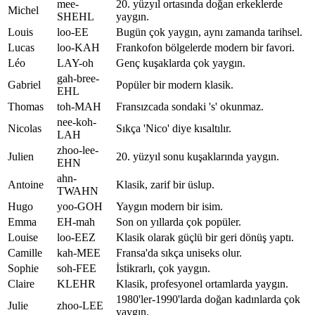
mee-
20. yüzyıl ortasında doğan erkeklerde
Michel
SHEHL
yaygın.
Louis
loo-EE
Bugün çok yaygın, aynı zamanda tarihsel.
Lucas
loo-KAH
Frankofon bölgelerde modern bir favori.
Léo
LAY-oh
Genç kuşaklarda çok yaygın.
gah-bree-
Gabriel
Popüler bir modern klasik.
EHL
Thomas
toh-MAH
Fransızcada sondaki 's' okunmaz.
nee-koh-
Nicolas
Sıkça 'Nico' diye kısaltılır.
LAH
zhoo-lee-
Julien
20. yüzyıl sonu kuşaklarında yaygın.
EHN
ahn-
Antoine
Klasik, zarif bir üslup.
TWAHN
Hugo
yoo-GOH
Yaygın modern bir isim.
Emma
EH-mah
Son on yıllarda çok popüler.
Louise
loo-EEZ
Klasik olarak güçlü bir geri dönüş yaptı.
Camille
kah-MEE
Fransa'da sıkça uniseks olur.
Sophie
soh-FEE
İstikrarlı, çok yaygın.
Claire
KLEHR
Klasik, profesyonel ortamlarda yaygın.
1980'ler-1990'larda doğan kadınlarda çok
Julie
zhoo-LEE
yaygın.