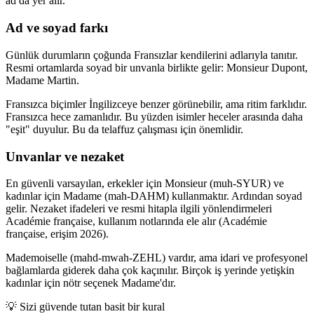
ad da yer alır.
Ad ve soyad farkı
Günlük durumların çoğunda Fransızlar kendilerini adlarıyla tanıtır.
Resmi ortamlarda soyad bir unvanla birlikte gelir: Monsieur Dupont,
Madame Martin.
Fransızca biçimler İngilizceye benzer görünebilir, ama ritim farklıdır.
Fransızca hece zamanlıdır. Bu yüzden isimler heceler arasında daha
"eşit" duyulur. Bu da telaffuz çalışması için önemlidir.
Unvanlar ve nezaket
En güvenli varsayılan, erkekler için Monsieur (muh-SYUR) ve
kadınlar için Madame (mah-DAHM) kullanmaktır. Ardından soyad
gelir. Nezaket ifadeleri ve resmi hitapla ilgili yönlendirmeleri
Académie française, kullanım notlarında ele alır (Académie
française, erişim 2026).
Mademoiselle (mahd-mwah-ZEHL) vardır, ama idari ve profesyonel
bağlamlarda giderek daha çok kaçınılır. Birçok iş yerinde yetişkin
kadınlar için nötr seçenek Madame'dır.
💡
Sizi güvende tutan basit bir kural