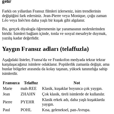
gelir
Farklı on yıllardan Fransız filmleri izlerseniz, isim trendlerinin
değiştiğini fark edersiniz. Jean-Pierre veya Monique, çoğu zaman
Léo veya Inès'ten daha yaşlı bir kuşak gibi algılanır.
Bu, gerçek diyalogla öğrenmenin işe yaramasının nedenlerinden
biridir. İsimleri bağlam içinde, tonla ve sosyal mesafeyle duymak,
yazılış kadar değerlidir.
Yaygın Fransız adları (telaffuzla)
Aşağıdaki listeler, Fransa'da ve Frankofon medyada tekrar tekrar
karşılaşacağınız isimlere odaklanır. Popülerlik zamanla değişir, ama
bunlar bölgeler arasında da kolay taşınan, yüksek tanınırlığa sahip
isimlerdir.
Fransızca
Telaffuz
Not
Marie
mah-REE
Klasik, kuşaklar boyunca çok yaygın.
Jean
ZHAHN
Çok klasik, tireli isimlerde de kullanılır.
Klasik erkek adı, daha yaşlı kuşaklarda
Pierre
PYEHR
yaygın.
Paul
POHL
Kısa, geleneksel, pan-Avrupa.