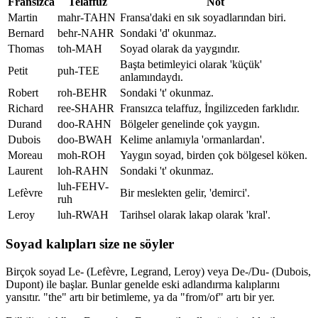
Fransızca
Telaffuz
Not
Martin
mahr-TAHN
Fransa'daki en sık soyadlarından biri.
Bernard
behr-NAHR
Sondaki 'd' okunmaz.
Thomas
toh-MAH
Soyad olarak da yaygındır.
Başta betimleyici olarak 'küçük'
Petit
puh-TEE
anlamındaydı.
Robert
roh-BEHR
Sondaki 't' okunmaz.
Richard
ree-SHAHR
Fransızca telaffuz, İngilizceden farklıdır.
Durand
doo-RAHN
Bölgeler genelinde çok yaygın.
Dubois
doo-BWAH
Kelime anlamıyla 'ormanlardan'.
Moreau
moh-ROH
Yaygın soyad, birden çok bölgesel köken.
Laurent
loh-RAHN
Sondaki 't' okunmaz.
luh-FEHV-
Lefèvre
Bir meslekten gelir, 'demirci'.
ruh
Leroy
luh-RWAH
Tarihsel olarak lakap olarak 'kral'.
Soyad kalıpları size ne söyler
Birçok soyad Le- (Lefèvre, Legrand, Leroy) veya De-/Du- (Dubois,
Dupont) ile başlar. Bunlar genelde eski adlandırma kalıplarını
yansıtır. "the" artı bir betimleme, ya da "from/of" artı bir yer.