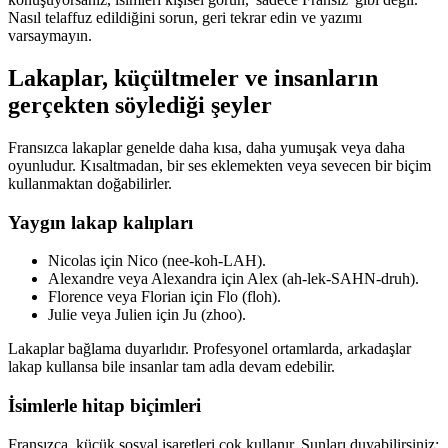
Nasıl telaffuz edildiğini sorun, geri tekrar edin ve yazımı
varsaymayın.
Lakaplar, küçültmeler ve insanların
gerçekten söylediği şeyler
Fransızca lakaplar genelde daha kısa, daha yumuşak veya daha
oyunludur. Kısaltmadan, bir ses eklemekten veya sevecen bir biçim
kullanmaktan doğabilirler.
Yaygın lakap kalıpları
Nicolas için Nico (nee-koh-LAH).
Alexandre veya Alexandra için Alex (ah-lek-SAHN-druh).
Florence veya Florian için Flo (floh).
Julie veya Julien için Ju (zhoo).
Lakaplar bağlama duyarlıdır. Profesyonel ortamlarda, arkadaşlar
lakap kullansa bile insanlar tam adla devam edebilir.
İsimlerle hitap biçimleri
Fransızca, küçük sosyal işaretleri çok kullanır. Şunları duyabilirsiniz: