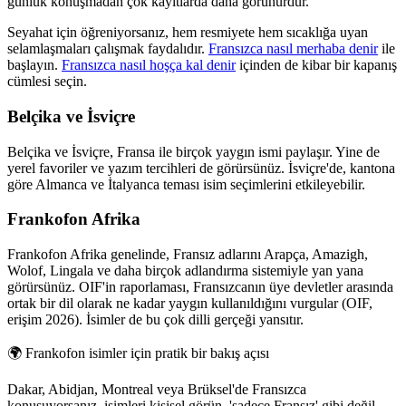
günlük konuşmadan çok kayıtlarda daha görünürdür.
Seyahat için öğreniyorsanız, hem resmiyete hem sıcaklığa uyan
selamlaşmaları çalışmak faydalıdır.
Fransızca nasıl merhaba denir
ile
başlayın.
Fransızca nasıl hoşça kal denir
içinden de kibar bir kapanış
cümlesi seçin.
Belçika ve İsviçre
Belçika ve İsviçre, Fransa ile birçok yaygın ismi paylaşır. Yine de
yerel favoriler ve yazım tercihleri de görürsünüz. İsviçre'de, kantona
göre Almanca ve İtalyanca teması isim seçimlerini etkileyebilir.
Frankofon Afrika
Frankofon Afrika genelinde, Fransız adlarını Arapça, Amazigh,
Wolof, Lingala ve daha birçok adlandırma sistemiyle yan yana
görürsünüz. OIF'in raporlaması, Fransızcanın üye devletler arasında
ortak bir dil olarak ne kadar yaygın kullanıldığını vurgular (OIF,
erişim 2026). İsimler de bu çok dilli gerçeği yansıtır.
🌍
Frankofon isimler için pratik bir bakış açısı
Dakar, Abidjan, Montreal veya Brüksel'de Fransızca
konuşuyorsanız, isimleri kişisel görün, 'sadece Fransız' gibi değil.