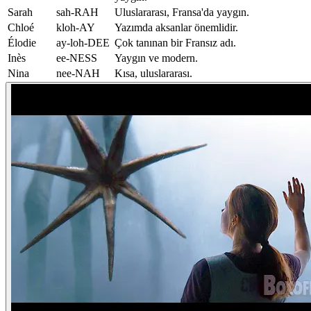
Sarah
sah-RAH
Uluslararası, Fransa'da yaygın.
Chloé
kloh-AY
Yazımda aksanlar önemlidir.
Élodie
ay-loh-DEE
Çok tanınan bir Fransız adı.
Inès
ee-NESS
Yaygın ve modern.
Nina
nee-NAH
Kısa, uluslararası.