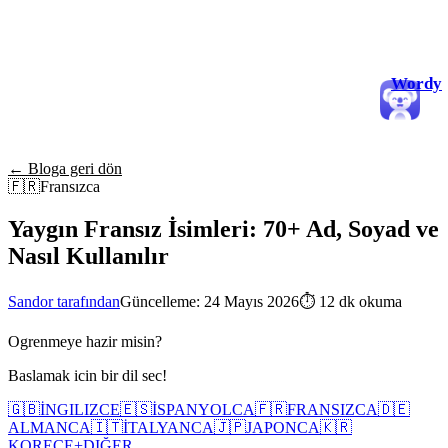
Wordy
← Bloga geri dön
🇫🇷
Fransızca
Yaygın Fransız İsimleri: 70+ Ad, Soyad ve
Nasıl Kullanılır
Sandor tarafından
Güncelleme: 24 Mayıs 2026
⏱
12 dk okuma
Ogrenmeye hazir misin?
Baslamak icin bir dil sec!
🇬🇧
İNGILIZCE
🇪🇸
İSPANYOLCA
🇫🇷
FRANSIZCA
🇩🇪
ALMANCA
🇮🇹
İTALYANCA
🇯🇵
JAPONCA
🇰🇷
KORECE
+
DIĞER...