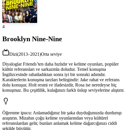
4
Brooklyn Nine-Nine
Dizi
(
2013–2021
)
Orta seviye
Diyaloglar Friends’ten daha hızlıdır ve kelime oyunları, popüler
kültür referansları ve sarkazmla doludur. Temel konuşma
İngilizcesinde rahatladıktan sonra iyi bir sonraki adımdır.
Karakterlerin konuşma tarzları belirgindir: Jake rahat ve referans
dolu konuşur, Holt resmi ve ifadesizdir, Rosa ise neredeyse hiç
konuşmaz. Bu çeşitlilik, kulağınızı farklı üslup seviyelerine alıştırır.
Öğrenme ipucu
:
Anlamadığınız bir şaka duyduğunuzda durdurup
araştırın. Mizahın çoğu kelime oyunlarından veya kültürel
referanslardan gelir, bunları anlamak kelime dağarcığınızı ciddi
şekilde büyütür.