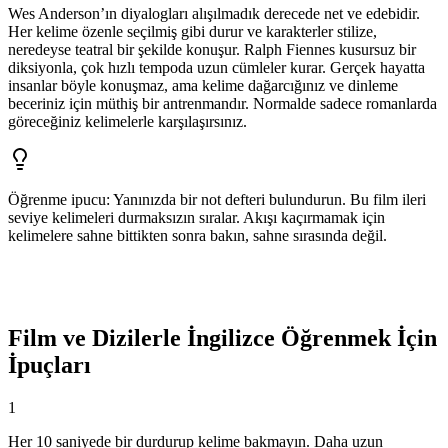
Wes Anderson’ın diyalogları alışılmadık derecede net ve edebidir.
Her kelime özenle seçilmiş gibi durur ve karakterler stilize,
neredeyse teatral bir şekilde konuşur. Ralph Fiennes kusursuz bir
diksiyonla, çok hızlı tempoda uzun cümleler kurar. Gerçek hayatta
insanlar böyle konuşmaz, ama kelime dağarcığınız ve dinleme
beceriniz için müthiş bir antrenmandır. Normalde sadece romanlarda
göreceğiniz kelimelerle karşılaşırsınız.
Öğrenme ipucu
:
Yanınızda bir not defteri bulundurun. Bu film ileri
seviye kelimeleri durmaksızın sıralar. Akışı kaçırmamak için
kelimelere sahne bittikten sonra bakın, sahne sırasında değil.
Film ve Dizilerle İngilizce Öğrenmek İçin
İpuçları
1
Her 10 saniyede bir durdurup kelime bakmayın. Daha uzun