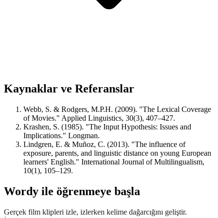
Kaynaklar ve Referanslar
Webb, S. & Rodgers, M.P.H. (2009). "The Lexical Coverage
of Movies." Applied Linguistics, 30(3), 407–427.
Krashen, S. (1985). "The Input Hypothesis: Issues and
Implications." Longman.
Lindgren, E. & Muñoz, C. (2013). "The influence of
exposure, parents, and linguistic distance on young European
learners' English." International Journal of Multilingualism,
10(1), 105–129.
Wordy ile öğrenmeye başla
Gerçek film klipleri izle, izlerken kelime dağarcığını geliştir.