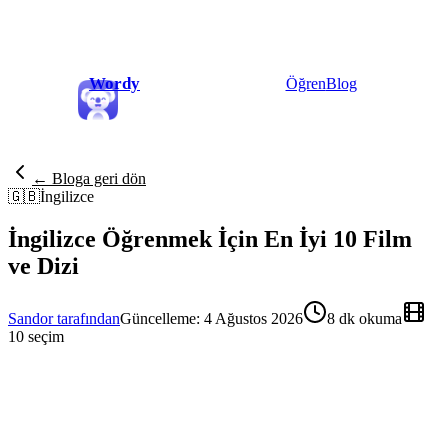
Wordy
Öğren
Blog
← Bloga geri dön
🇬🇧
İngilizce
İngilizce Öğrenmek İçin En İyi 10 Film
ve Dizi
Sandor tarafından
Güncelleme: 4 Ağustos 2026
8 dk okuma
10 seçim