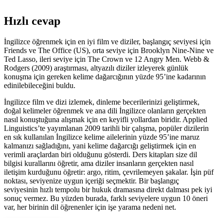
Hızlı cevap
İngilizce öğrenmek için en iyi film ve diziler, başlangıç seviyesi için
Friends ve The Office (US), orta seviye için Brooklyn Nine-Nine ve
Ted Lasso, ileri seviye için The Crown ve 12 Angry Men. Webb &
Rodgers (2009) araştırması, altyazılı diziler izleyerek günlük
konuşma için gereken kelime dağarcığının yüzde 95’ine kadarının
edinilebileceğini buldu.
İngilizce film ve dizi izlemek, dinleme becerilerinizi geliştirmek,
doğal kelimeler öğrenmek ve ana dili İngilizce olanların gerçekten
nasıl konuştuğuna alışmak için en keyifli yollardan biridir. Applied
Linguistics’te yayımlanan 2009 tarihli bir çalışma, popüler dizilerin
en sık kullanılan İngilizce kelime ailelerinin yüzde 95’ine maruz
kalmanızı sağladığını, yani kelime dağarcığı geliştirmek için en
verimli araçlardan biri olduğunu gösterdi. Ders kitapları size dil
bilgisi kurallarını öğretir, ama diziler insanların gerçekten nasıl
iletişim kurduğunu öğretir: argo, ritim, çevrilemeyen şakalar. İşin püf
noktası, seviyenize uygun içeriği seçmektir. Bir başlangıç
seviyesinin hızlı tempolu bir hukuk dramasına direkt dalması pek iyi
sonuç vermez. Bu yüzden burada, farklı seviyelere uygun 10 öneri
var, her birinin dil öğrenenler için işe yarama nedeni net.