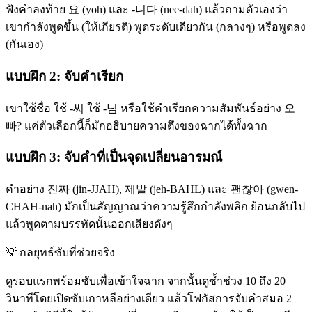
ฟังคำลงท้าย 요 (yoh) และ -니다 (nee-dah) แล้วถามตัวเองว่า
เขากำลังพูดขึ้น (ให้เกียรติ) พูดระดับเดียวกัน (กลางๆ) หรือพูดลง
(กันเอง)
แบบฝึก 2: จับคำเรียก
เขาใช้ชื่อ ใช้ -씨 ใช้ -님 หรือใช้คำเรียกความสัมพันธ์อย่าง 오
빠? แค่ตัวเลือกนี้ก็มักอธิบายความตึงของฉากได้ทั้งฉาก
แบบฝึก 3: จับคำที่เป็นจุดเปลี่ยนอารมณ์
คำอย่าง 진짜 (jin-JJAH), 제발 (jeh-BAHL) และ 괜찮아 (gwen-
CHAH-nah) มักเป็นสัญญาณว่าความรู้สึกกำลังพลิก ย้อนกลับไป
แล้วพูดตามบรรทัดนั้นออกเสียงดังๆ
💡
กลยุทธ์ซับที่ช่วยจริง
ดูรอบแรกพร้อมซับเพื่อเข้าใจฉาก จากนั้นดูซ้ำช่วง 10 ถึง 20
วินาทีโดยเปิดซับเกาหลีอย่างเดียว แล้วโฟกัสการจับคำสมอ 2