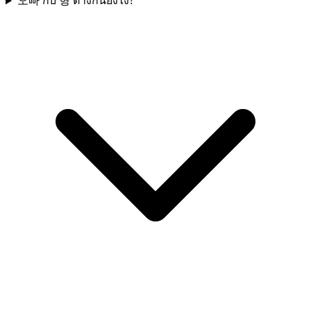
오빠 กับ 형 ต่างกันยังไง?