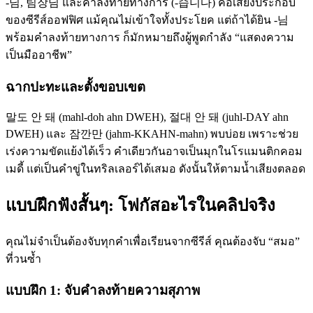
-님, 팀장님 และคำลงท้ายทางการ (-습니다) คือเสียงประกอบ
ของซีรีส์ออฟฟิศ แม้คุณไม่เข้าใจทั้งประโยค แต่ถ้าได้ยิน -님
พร้อมคำลงท้ายทางการ ก็มักหมายถึงผู้พูดกำลัง “แสดงความ
เป็นมืออาชีพ”
ฉากปะทะและตั้งขอบเขต
말도 안 돼 (mahl-doh ahn DWEH), 절대 안 돼 (juhl-DAY ahn
DWEH) และ 잠깐만 (jahm-KKAHN-mahn) พบบ่อย เพราะช่วย
เร่งความขัดแย้งได้เร็ว คำเดียวกันอาจเป็นมุกในโรแมนติกคอม
เมดี้ แต่เป็นคำขู่ในทริลเลอร์ได้เสมอ ดังนั้นให้ตามน้ำเสียงตลอด
แบบฝึกฟังสั้นๆ: โฟกัสอะไรในคลิปจริง
คุณไม่จำเป็นต้องจับทุกคำเพื่อเรียนจากซีรีส์ คุณต้องจับ “สมอ”
ที่วนซ้ำ
แบบฝึก 1: จับคำลงท้ายความสุภาพ