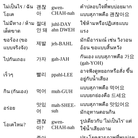
ไม่เป็นไร / ฉัน
คำปลอบใจที่พบบ่อยมาก
괜찮
gwen-
CHAH-nah
아
โอเค
แบบสุภาพคือ 괜찮아요
ไม่มีทาง / ห้าม
ใช้ห้ามหรือปฏิเสธแบบ
절대
juhl-DAY
ahn DWEH
안 돼
เด็ดขาด
แรง
ขอร้อง (ขอ
มักมีอารมณ์ เช่น วิงวอน
제발
jeh-BAHL
แบบจริงจัง)
อ้อน ขอแบบสิ้นหวัง
กันเอง แบบสุภาพคือ 가요
가자
gah-JAH
ไปกันเถอะ
(gah-YOH)
อาจฟังดูหยอกหรือสั่ง ขึ้น
빨리
เร็วๆ
ppahl-LEE
อยู่กับน้ำเสียง
แบบสุภาพคือ 먹어요
먹어
กิน (กันเอง)
muh-GUH
แบบยกย่องคือ 드세요
แบบสุภาพคือ 맛있어요
맛있
mah-SHEE-
อร่อย
suh
어
มักอุทานตอนกิน
รูปเดียวกับ 'ไม่เป็นไร' แต่
괜찮
gwen-
โอเคไหม?
CHAH-nah
아?
ใช้น้ำเสียงถาม
ประโยคสารภาพที่พบบ่อย
좋아