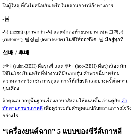
ในผู้ใหญ่ที่ยังไม่สนิทกัน หรือในสถานการณ์กึ่งทางการ
-님
-님 (neem) สุภาพกว่า -씨 และมักต่อท้ายบทบาท เช่น 고객님
(customer), 팀장님 (team leader) ในซีรีส์ออฟฟิศ -님 มีอยู่ทุกที่
선배 / 후배
선배 (suhn-BEH) คือรุ่นพี่ และ 후배 (hoo-BEH) คือรุ่นน้อง มัก
ใช้ในโรงเรียนหรือที่ทำงานที่มีระบบรุ่น คำพวกนี้มาพร้อม
ความคาดหวัง เช่น การดูแล การให้เกียรติ และบางครั้งก็ความ
ขุ่นเคือง
ถ้าคุณอยากปูพื้นฐานเรื่องภาษาสังคมให้แน่นขึ้น อ่านคู่กับ
คำ
ทักทายภาษาเกาหลี
เพื่อดูว่าระดับคำพูดแมปกับสถานการณ์จริง
อย่างไร
“เครื่องยนต์ฉาก” 5 แบบของซีรีส์เกาหลี