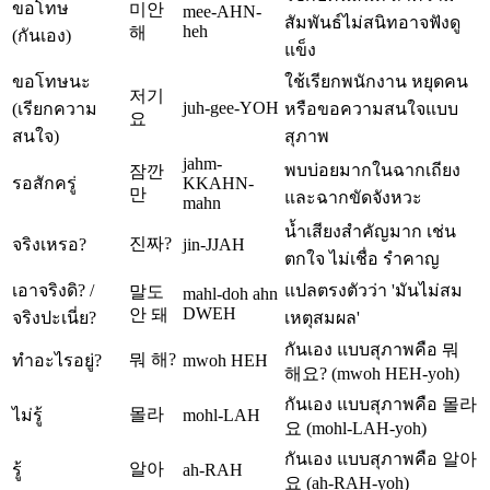
ขอโทษ
미안
mee-AHN-
สัมพันธ์ไม่สนิทอาจฟังดู
heh
해
(กันเอง)
แข็ง
ขอโทษนะ
ใช้เรียกพนักงาน หยุดคน
저기
juh-gee-YOH
(เรียกความ
หรือขอความสนใจแบบ
요
สนใจ)
สุภาพ
jahm-
พบบ่อยมากในฉากเถียง
잠깐
รอสักครู่
KKAHN-
만
และฉากขัดจังหวะ
mahn
น้ำเสียงสำคัญมาก เช่น
진짜?
จริงเหรอ?
jin-JJAH
ตกใจ ไม่เชื่อ รำคาญ
เอาจริงดิ? /
แปลตรงตัวว่า 'มันไม่สม
말도
mahl-doh ahn
DWEH
안 돼
จริงปะเนี่ย?
เหตุสมผล'
กันเอง แบบสุภาพคือ 뭐
뭐 해?
ทำอะไรอยู่?
mwoh HEH
해요? (mwoh HEH-yoh)
กันเอง แบบสุภาพคือ 몰라
몰라
ไม่รู้
mohl-LAH
요 (mohl-LAH-yoh)
กันเอง แบบสุภาพคือ 알아
알아
รู้
ah-RAH
요 (ah-RAH-yoh)