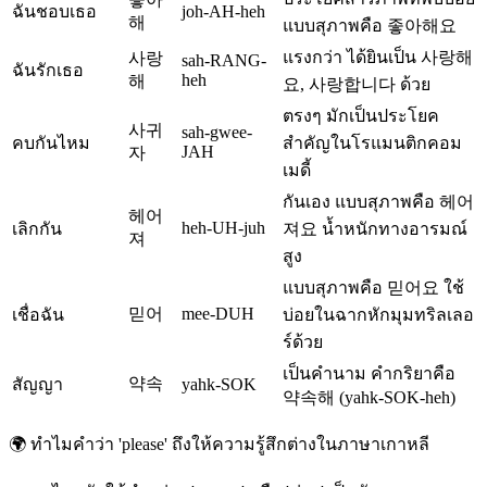
ฉันชอบเธอ
joh-AH-heh
해
แบบสุภาพคือ 좋아해요
แรงกว่า ได้ยินเป็น 사랑해
사랑
sah-RANG-
ฉันรักเธอ
heh
해
요, 사랑합니다 ด้วย
ตรงๆ มักเป็นประโยค
사귀
sah-gwee-
คบกันไหม
สำคัญในโรแมนติกคอม
JAH
자
เมดี้
กันเอง แบบสุภาพคือ 헤어
헤어
heh-UH-juh
เลิกกัน
져요 น้ำหนักทางอารมณ์
져
สูง
แบบสุภาพคือ 믿어요 ใช้
믿어
mee-DUH
เชื่อฉัน
บ่อยในฉากหักมุมทริลเลอ
ร์ด้วย
เป็นคำนาม คำกริยาคือ
약속
สัญญา
yahk-SOK
약속해 (yahk-SOK-heh)
🌍
ทำไมคำว่า 'please' ถึงให้ความรู้สึกต่างในภาษาเกาหลี