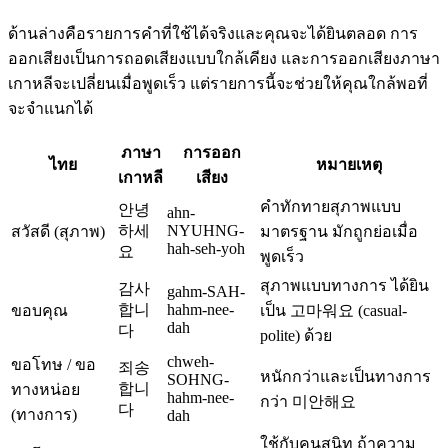
ด้านล่างคือรายการคำที่ใช้ได้จริงและคุณจะได้ยินตลอด การ
ออกเสียงเป็นการถอดเสียงแบบใกล้เคียง และการออกเสียงภาษา
เกาหลีจะเปลี่ยนเมื่อพูดเร็ว แต่รายการนี้จะช่วยให้คุณใกล้พอที่
จะจำแนกได้
ภาษา
การออก
ไทย
หมายเหตุ
เกาหลี
เสียง
คำทักทายสุภาพแบบ
안녕
ahn-
하세
NYUHNG-
สวัสดี (สุภาพ)
มาตรฐาน มักถูกย่อเมื่อ
hah-seh-yoh
요
พูดเร็ว
สุภาพแบบทางการ ได้ยิน
감사
gahm-SAH-
합니
hahm-nee-
ขอบคุณ
เป็น 고마워요 (casual-
dah
다
polite) ด้วย
chweh-
ขอโทษ / ขอ
죄송
หนักกว่าและเป็นทางการ
SOHNG-
합니
ทางหน่อย
hahm-nee-
กว่า 미안해요
다
(ทางการ)
dah
ใช้กับคนสนิท ถ้าความ