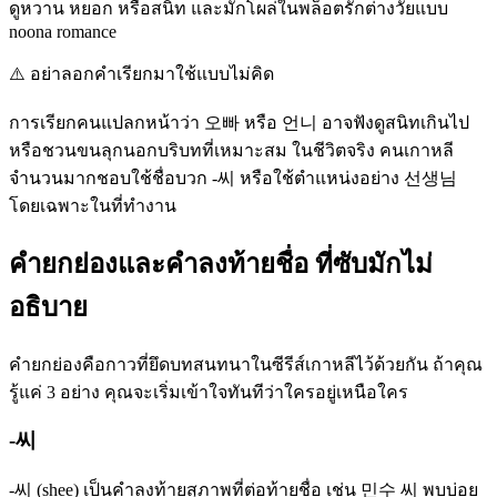
ดูหวาน หยอก หรือสนิท และมักโผล่ในพล็อตรักต่างวัยแบบ
noona romance
⚠️
อย่าลอกคำเรียกมาใช้แบบไม่คิด
การเรียกคนแปลกหน้าว่า 오빠 หรือ 언니 อาจฟังดูสนิทเกินไป
หรือชวนขนลุกนอกบริบทที่เหมาะสม ในชีวิตจริง คนเกาหลี
จำนวนมากชอบใช้ชื่อบวก -씨 หรือใช้ตำแหน่งอย่าง 선생님
โดยเฉพาะในที่ทำงาน
คำยกย่องและคำลงท้ายชื่อ ที่ซับมักไม่
อธิบาย
คำยกย่องคือกาวที่ยึดบทสนทนาในซีรีส์เกาหลีไว้ด้วยกัน ถ้าคุณ
รู้แค่ 3 อย่าง คุณจะเริ่มเข้าใจทันทีว่าใครอยู่เหนือใคร
-씨
-씨 (shee) เป็นคำลงท้ายสุภาพที่ต่อท้ายชื่อ เช่น 민수 씨 พบบ่อย