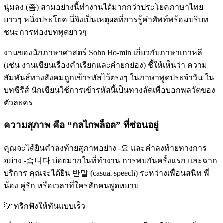
นุ่มลง (좀) สามอย่างนี้ทำงานได้มากกว่าประโยคภาษาไทย
ยาวๆ หนึ่งประโยค นี่จึงเป็นเหตุผลที่การรู้คำศัพท์พร้อมบริบท
ชนะการท่องบทพูดยาวๆ
งานของนักภาษาศาสตร์ Sohn Ho-min เกี่ยวกับภาษาเกาหลี
(เช่น งานเขียนเรื่องคำเรียกและคำยกย่อง) ชี้ให้เห็นว่า ความ
สัมพันธ์ทางสังคมถูกเข้ารหัสไว้ตรงๆ ในภาษาพูดประจำวัน ใน
บทซีรีส์ นักเขียนใช้การเข้ารหัสนี้เป็นทางลัดเพื่อบอกพลวัตของ
ตัวละคร
ความสุภาพ คือ “กลไกพล็อต” ที่ซ่อนอยู่
คุณจะได้ยินคำลงท้ายสุภาพอย่าง -요 และคำลงท้ายทางการ
อย่าง -습니다 บ่อยมากในที่ทำงาน การพบกันครั้งแรก และฉาก
บริการ คุณจะได้ยิน 반말 (casual speech) ระหว่างเพื่อนสนิท พี่
น้อง คู่รัก หรือเวลาที่ใครสักคนพูดหยาบ
💡
ทริกฟังให้ทันแบบเร็ว