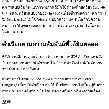
ภาษาไทยมักใช้คำอย่าง 'กรุณา' หรือ 'ช่วย' เป็นตัวบอกความ
สุภาพแบบเริ่มต้น แต่ภาษาเกาหลีมักใช้คำลงท้ายกริยา (요, -습
니다) และกริยาแบบยกย่อง (드세요) เพื่อเข้ารหัสความสุภาพ 제
발 (jeh-BAHL) ไม่ใช่ 'please' แบบกลางๆ แต่มันใกล้กับความ
หมายว่า 'ฉันขอร้องเธอ' มากกว่า นี่จึงเป็นเหตุผลที่มันโผล่บ่อย
ในฉากดราม่า
คำเรียกตามความสัมพันธ์ที่ได้ยินตลอด
ซีรีส์เกาหลีสอนคุณเร็วมากว่า ภาษาเกาหลีใช้คำเรียกแทนชื่อ
ในหลายสถานการณ์ คำพวกนี้ไม่ใช่แค่คำศัพท์ แต่มันคือการ
วางตำแหน่งทางสังคม
คำอธิบายในพจนานุกรมของ National Institute of Korean
Language เกี่ยวกับคำเรียก ทำให้เห็นชัดว่า การใช้ขึ้นอยู่กับอายุ
เพศ และความสัมพันธ์ ไม่ใช่แค่ความเป็นญาติทางสายเลือด
오빠