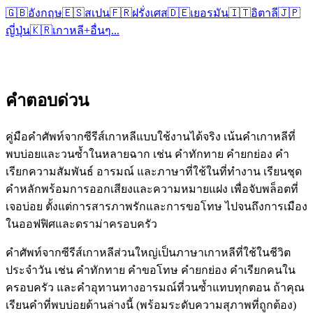
🇬🇧
อังกฤษ
🇪🇸
สเปน
🇫🇷
ฝรั่งเศส
🇩🇪
เยอรมัน
🇮🇹
อิตาลี
🇯🇵
ญี่ปุ่น
🇰🇷
เกาหลี
+
อื่นๆ...
คำตอบด่วน
คู่มือคำศัพท์จากซีรีส์เกาหลีแบบใช้งานได้จริง เน้นคำเกาหลีที่
พบบ่อยและวนซ้ำในหลายฉาก เช่น คำทักทาย คำยกย่อง คำ
เรียกความสัมพันธ์ อารมณ์ และภาษาที่ใช้ในที่ทำงาน เรียนชุด
คำหลักพร้อมการออกเสียงและความหมายแฝง เพื่อจับพล็อตที่
เจอบ่อย ตั้งแต่การสารภาพรักและการขอโทษ ไปจนถึงการเมือง
ในออฟฟิศและดราม่าครอบครัว
คำศัพท์จากซีรีส์เกาหลีส่วนใหญ่เป็นภาษาเกาหลีที่ใช้ในชีวิต
ประจำวัน เช่น คำทักทาย คำขอโทษ คำยกย่อง คำเรียกคนใน
ครอบครัว และคำอุทานทางอารมณ์ที่วนซ้ำแทบทุกตอน ถ้าคุณ
เรียนคำที่พบบ่อยด้านล่างนี้ (พร้อมระดับความสุภาพที่ถูกต้อง)