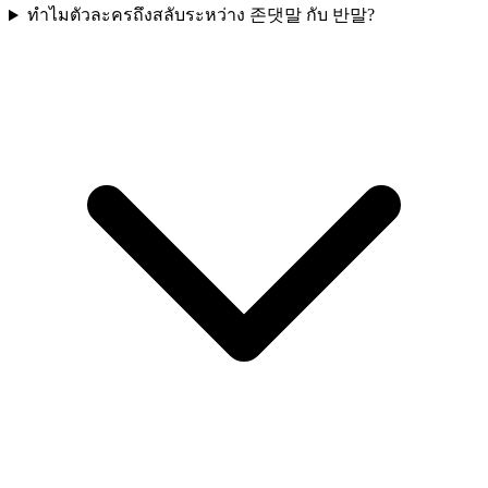
ทำไมตัวละครถึงสลับระหว่าง 존댓말 กับ 반말?