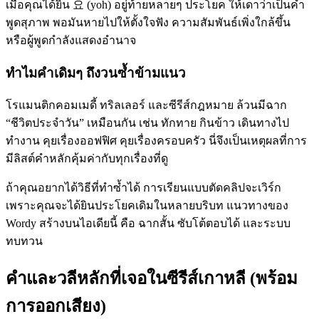
เมื่อคุณได้ยิน 요 (yoh) อยู่ท้ายหลายๆ ประโยค ให้เดาว่าเป็นคำ
พูดสุภาพ พอมันหายไปให้ตั้งใจฟัง ความสัมพันธ์เพิ่งใกล้ขึ้น
หรือผู้พูดกำลังแสดงอำนาจ
ทำไมคำเดิมๆ ถึงวนซ้ำข้ามแนว
โรแมนติกคอมเมดี้ ทริลเลอร์ และซีรีส์กฎหมาย ล้วนมีฉาก
“ชีวิตประจำวัน” เหมือนกัน เช่น ทักทาย กินข้าว เดินทางไป
ทำงาน คุยเรื่องออฟฟิศ คุยเรื่องครอบครัว นี่จึงเป็นเหตุผลที่การ
มีลิสต์คำหลักคุ้มค่ากับทุกเรื่องที่ดู
ถ้าคุณอยากได้วิธีที่ทำซ้ำได้ การเรียนแบบตัดคลิปจะเวิร์ก
เพราะคุณจะได้ยินประโยคเดิมในหลายบริบท แนวทางของ
Wordy สร้างบนไอเดียนี้ คือ ฉากสั้น ซับโต้ตอบได้ และระบบ
ทบทวน
คำและวลีหลักที่เจอในซีรีส์เกาหลี (พร้อม
การออกเสียง)