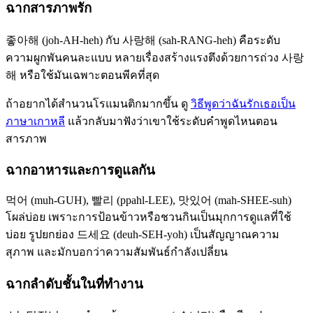
ฉากสารภาพรัก
좋아해 (joh-AH-heh) กับ 사랑해 (sah-RANG-heh) คือระดับ
ความผูกพันคนละแบบ หลายเรื่องสร้างแรงตึงด้วยการถ่วง 사랑
해 หรือใช้มันเฉพาะตอนพีคที่สุด
ถ้าอยากได้สำนวนโรแมนติกมากขึ้น ดู
วิธีพูดว่าฉันรักเธอเป็น
ภาษาเกาหลี
แล้วกลับมาฟังว่าเขาใช้ระดับคำพูดไหนตอน
สารภาพ
ฉากอาหารและการดูแลกัน
먹어 (muh-GUH), 빨리 (ppahl-LEE), 맛있어 (mah-SHEE-suh)
โผล่บ่อย เพราะการป้อนข้าวหรือชวนกินเป็นมุกการดูแลที่ใช้
บ่อย รูปยกย่อง 드세요 (deuh-SEH-yoh) เป็นสัญญาณความ
สุภาพ และมักบอกว่าความสัมพันธ์กำลังเปลี่ยน
ฉากลำดับชั้นในที่ทำงาน