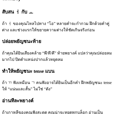
สับสน ㅓ กับ ㅗ
ถ้า ㅓ ของคุณไหลไปทาง “โอ” หลายคำจะกำกวม ฝึกด้วยคำคู่
ต่าง และช่วงแรกให้ขยายความต่างให้ชัดเกินจริงก่อน
ปล่อยพยัญชนะท้าย
ถ้าคุณได้ยินเสียงคล้าย “พึ/ทึ/คึ” ท้ายพยางค์ แปลว่าคุณปล่อยลม
มากไป ปิดตำแหน่งปากแล้วหยุดลม
ทำให้พยัญชนะ tense แบน
ถ้า ㄲ ฟังเหมือน ㄱ คนฟังอาจได้ยินเป็นอีกคำ ฝึกพยัญชนะ tense
ให้ “แน่นและสั้น” ไม่ใช่ “ดัง”
อ่านทีละพยางค์
ถ้าเกาหลีของคุณฟังสะดุด คุณน่าจะหยุดทุกบล็อก อ่านเป็น