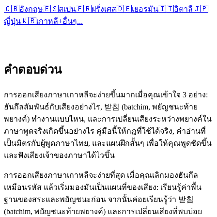
🇬🇧
อังกฤษ
🇪🇸
สเปน
🇫🇷
ฝรั่งเศส
🇩🇪
เยอรมัน
🇮🇹
อิตาลี
🇯🇵
ญี่ปุ่น
🇰🇷
เกาหลี
+
อื่นๆ...
คำตอบด่วน
การออกเสียงภาษาเกาหลีจะง่ายขึ้นมากเมื่อคุณเข้าใจ 3 อย่าง:
ฮันกึลสัมพันธ์กับเสียงอย่างไร, 받침 (batchim, พยัญชนะท้าย
พยางค์) ทำงานแบบไหน, และการเปลี่ยนเสียงระหว่างพยางค์ใน
ภาษาพูดจริงเกิดขึ้นอย่างไร คู่มือนี้ให้กฎที่ใช้ได้จริง, คำอ่านที่
เป็นมิตรกับผู้พูดภาษาไทย, และแผนฝึกสั้นๆ เพื่อให้คุณพูดชัดขึ้น
และฟังเสียงเจ้าของภาษาได้ไวขึ้น
การออกเสียงภาษาเกาหลีจะง่ายที่สุด เมื่อคุณเลิกมองฮันกึล
เหมือนรหัส แล้วเริ่มมองมันเป็นแผนที่ของเสียง: เรียนรู้ค่าพื้น
ฐานของสระและพยัญชนะก่อน จากนั้นค่อยเรียนรู้ว่า 받침
(batchim, พยัญชนะท้ายพยางค์) และการเปลี่ยนเสียงที่พบบ่อย