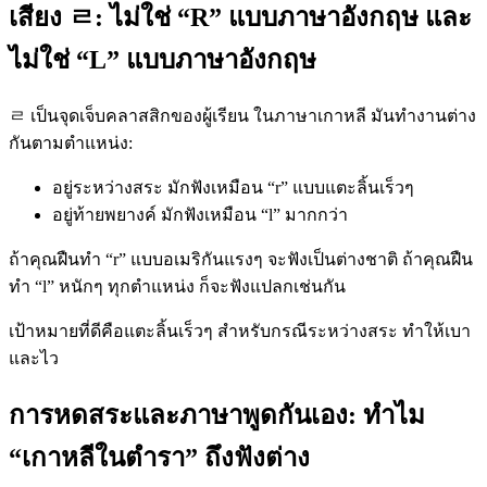
เสียง ㄹ: ไม่ใช่ “R” แบบภาษาอังกฤษ และ
ไม่ใช่ “L” แบบภาษาอังกฤษ
ㄹ เป็นจุดเจ็บคลาสสิกของผู้เรียน ในภาษาเกาหลี มันทำงานต่าง
กันตามตำแหน่ง:
อยู่ระหว่างสระ มักฟังเหมือน “r” แบบแตะลิ้นเร็วๆ
อยู่ท้ายพยางค์ มักฟังเหมือน “l” มากกว่า
ถ้าคุณฝืนทำ “r” แบบอเมริกันแรงๆ จะฟังเป็นต่างชาติ ถ้าคุณฝืน
ทำ “l” หนักๆ ทุกตำแหน่ง ก็จะฟังแปลกเช่นกัน
เป้าหมายที่ดีคือแตะลิ้นเร็วๆ สำหรับกรณีระหว่างสระ ทำให้เบา
และไว
การหดสระและภาษาพูดกันเอง: ทำไม
“เกาหลีในตำรา” ถึงฟังต่าง