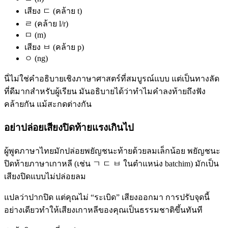
เสียง ㄷ (คล้าย t)
ㄹ (คล้าย l/r)
ㅁ (m)
เสียง ㅂ (คล้าย p)
ㅇ (ng)
นี่ไม่ใช่คำอธิบายเชิงภาษาศาสตร์ที่สมบูรณ์แบบ แต่เป็นทางลัด
ที่ดีมากสำหรับผู้เรียน มันอธิบายได้ว่าทำไมคำลงท้ายถึงฟัง
คล้ายกัน แม้สะกดต่างกัน
อย่าปล่อยเสียงปิดท้ายแรงเกินไป
ผู้พูดภาษาไทยมักปล่อยพยัญชนะท้ายด้วยลมเล็กน้อย พยัญชนะ
ปิดท้ายภาษาเกาหลี (เช่น ㄱ ㄷ ㅂ ในตำแหน่ง batchim) มักเป็น
เสียงปิดแบบไม่ปล่อยลม
แปลว่าปากปิด แต่คุณไม่ “ระเบิด” เสียงออกมา การปรับจุดนี้
อย่างเดียวทำให้เสียงเกาหลีของคุณเป็นธรรมชาติขึ้นทันที