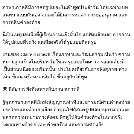
ภาษาเกาหลีมีการลดรูปเยอะในคำพูดประจำวัน โดยเฉพาะบท
สนทนาแบบกันเอง คุณจะได้ยินการหดคำ การย่ออนุภาค และ
การกลืนคำลงท้าย
นี่เป็นเหตุผลหนึ่งที่ผู้เรียนอ่านแล้วมั่นใจ แต่ฟังแล้วหลง การอ่าน
ให้รูปแบบที่ระวัง แต่เสียงจริงให้รูปแบบที่ลดรูป
งานของ Claire Kramsch เรื่องภาษาและวัฒนธรรมเน้นว่า ความ
หมายถูกสร้างในบริบท ไม่ใช่แค่รูปแบบโดดๆ การออกเสียงก็
เป็นส่วนหนึ่งของบริบทนั้น: ประโยคเดียวกันอาจฟังสุภาพ ห่าง
เหิน ขี้เล่น หรือหงุดหงิดได้ ขึ้นอยู่กับวิธีพูด
🌍
นิสัยการฟังที่เฉพาะกับภาษาเกาหลี
ผู้พูดภาษาเกาหลีมักส่งสัญญาณท่าทีและอารมณ์ผ่านคำลงท้าย
ประโยคและทำนองเสียง ถ้าคุณโฟกัสแค่รูปพจนานุกรม คุณจะ
พลาดความหมายทางสังคม ฝึกหูให้จับคำลงท้ายในฉากจริง
โดยเฉพาะคำขอโทษ คำขอร้อง และความขัดแย้ง