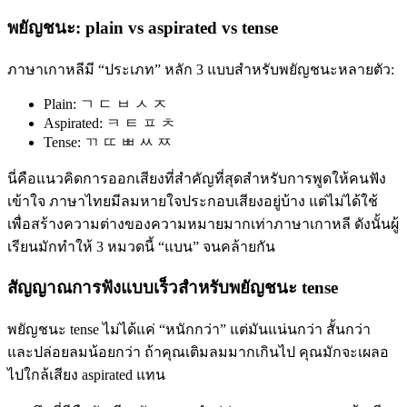
พยัญชนะ: plain vs aspirated vs tense
ภาษาเกาหลีมี “ประเภท” หลัก 3 แบบสำหรับพยัญชนะหลายตัว:
Plain: ㄱ ㄷ ㅂ ㅅ ㅈ
Aspirated: ㅋ ㅌ ㅍ ㅊ
Tense: ㄲ ㄸ ㅃ ㅆ ㅉ
นี่คือแนวคิดการออกเสียงที่สำคัญที่สุดสำหรับการพูดให้คนฟัง
เข้าใจ ภาษาไทยมีลมหายใจประกอบเสียงอยู่บ้าง แต่ไม่ได้ใช้
เพื่อสร้างความต่างของความหมายมากเท่าภาษาเกาหลี ดังนั้นผู้
เรียนมักทำให้ 3 หมวดนี้ “แบน” จนคล้ายกัน
สัญญาณการฟังแบบเร็วสำหรับพยัญชนะ tense
พยัญชนะ tense ไม่ได้แค่ “หนักกว่า” แต่มันแน่นกว่า สั้นกว่า
และปล่อยลมน้อยกว่า ถ้าคุณเติมลมมากเกินไป คุณมักจะเผลอ
ไปใกล้เสียง aspirated แทน