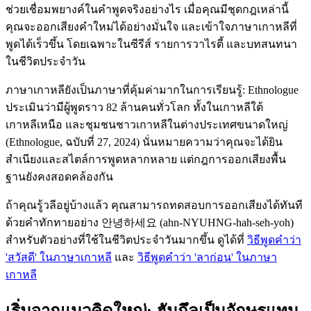
ช่วยเชื่อมพยางค์ในคำพูดจริงอย่างไร เมื่อคุณมีชุดกฎเหล่านี้
คุณจะออกเสียงคำใหม่ได้อย่างมั่นใจ และเข้าใจภาษาเกาหลีที่
พูดได้เร็วขึ้น โดยเฉพาะในซีรีส์ รายการวาไรตี้ และบทสนทนา
ในชีวิตประจำวัน
ภาษาเกาหลียังเป็นภาษาที่คุ้มค่ามากในการเรียนรู้: Ethnologue
ประเมินว่ามีผู้พูดราว 82 ล้านคนทั่วโลก ทั้งในเกาหลีใต้
เกาหลีเหนือ และชุมชนชาวเกาหลีในต่างประเทศขนาดใหญ่
(Ethnologue, ฉบับที่ 27, 2024) นั่นหมายความว่าคุณจะได้ยิน
สำเนียงและสไตล์การพูดหลากหลาย แต่กฎการออกเสียงพื้น
ฐานยังคงสอดคล้องกัน
ถ้าคุณรู้วลีอยู่บ้างแล้ว คุณสามารถทดสอบการออกเสียงได้ทันที
ด้วยคำทักทายอย่าง 안녕하세요 (ahn-NYUHNG-hah-seh-yoh)
สำหรับตัวอย่างที่ใช้ในชีวิตประจำวันมากขึ้น ดูได้ที่
วิธีพูดคำว่า
'สวัสดี' ในภาษาเกาหลี
และ
วิธีพูดคำว่า 'ลาก่อน' ในภาษา
เกาหลี
เริ่มจากแนวคิดใหญ่: ฮันกึลเป็นอักษรแทน