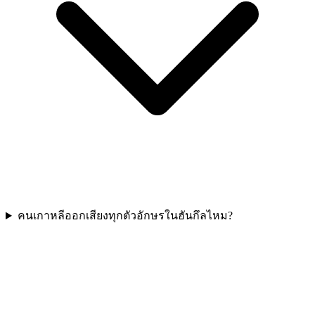
คนเกาหลีออกเสียงทุกตัวอักษรในฮันกึลไหม?