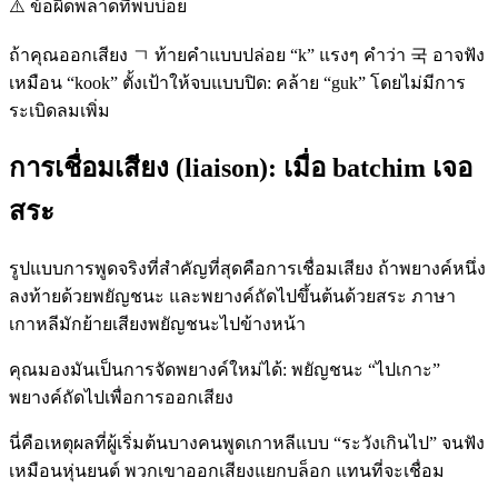
⚠️
ข้อผิดพลาดที่พบบ่อย
ถ้าคุณออกเสียง ㄱ ท้ายคำแบบปล่อย “k” แรงๆ คำว่า 국 อาจฟัง
เหมือน “kook” ตั้งเป้าให้จบแบบปิด: คล้าย “guk” โดยไม่มีการ
ระเบิดลมเพิ่ม
การเชื่อมเสียง (liaison): เมื่อ batchim เจอ
สระ
รูปแบบการพูดจริงที่สำคัญที่สุดคือการเชื่อมเสียง ถ้าพยางค์หนึ่ง
ลงท้ายด้วยพยัญชนะ และพยางค์ถัดไปขึ้นต้นด้วยสระ ภาษา
เกาหลีมักย้ายเสียงพยัญชนะไปข้างหน้า
คุณมองมันเป็นการจัดพยางค์ใหม่ได้: พยัญชนะ “ไปเกาะ”
พยางค์ถัดไปเพื่อการออกเสียง
นี่คือเหตุผลที่ผู้เริ่มต้นบางคนพูดเกาหลีแบบ “ระวังเกินไป” จนฟัง
เหมือนหุ่นยนต์ พวกเขาออกเสียงแยกบล็อก แทนที่จะเชื่อม