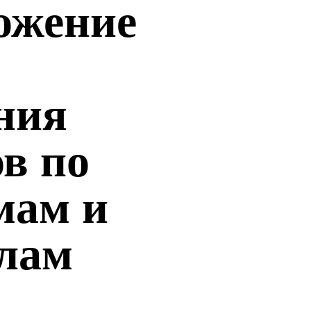
ожение
ния
в по
мам и
лам