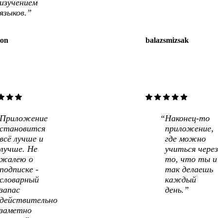
изучением
языков.”
ion
balazsmizsak
tar
star
star
star
star
star
star
star
Приложение
Наконец-то
становится
приложение,
всё лучше и
где можно
лучше. Не
учиться через
жалею о
то, что ты и
подписке -
так делаешь
словарный
каждый
запас
день.”
действительно
заметно