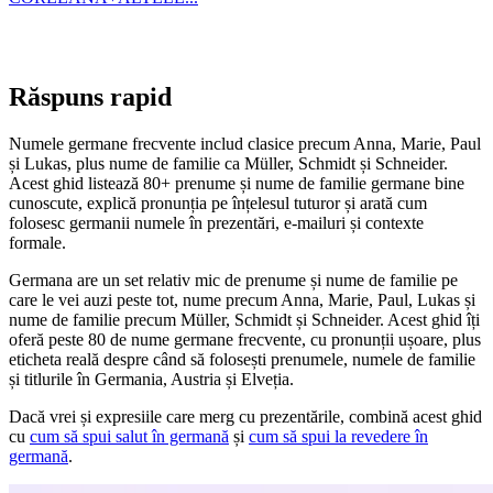
Răspuns rapid
Numele germane frecvente includ clasice precum Anna, Marie, Paul
și Lukas, plus nume de familie ca Müller, Schmidt și Schneider.
Acest ghid listează 80+ prenume și nume de familie germane bine
cunoscute, explică pronunția pe înțelesul tuturor și arată cum
folosesc germanii numele în prezentări, e-mailuri și contexte
formale.
Germana are un set relativ mic de prenume și nume de familie pe
care le vei auzi peste tot, nume precum Anna, Marie, Paul, Lukas și
nume de familie precum Müller, Schmidt și Schneider. Acest ghid îți
oferă peste 80 de nume germane frecvente, cu pronunții ușoare, plus
eticheta reală despre când să folosești prenumele, numele de familie
și titlurile în Germania, Austria și Elveția.
Dacă vrei și expresiile care merg cu prezentările, combină acest ghid
cu
cum să spui salut în germană
și
cum să spui la revedere în
germană
.