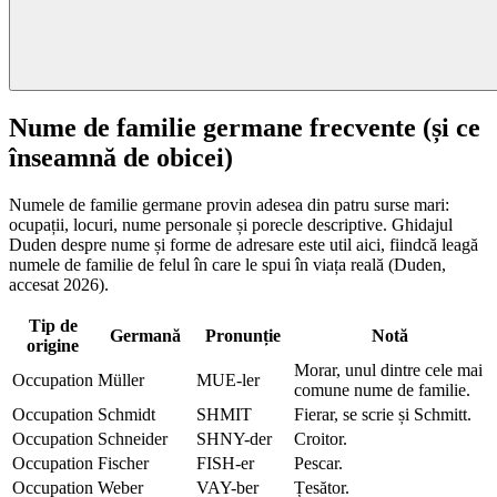
Nume de familie germane frecvente (și ce
înseamnă de obicei)
Numele de familie germane provin adesea din patru surse mari:
ocupații, locuri, nume personale și porecle descriptive. Ghidajul
Duden despre nume și forme de adresare este util aici, fiindcă leagă
numele de familie de felul în care le spui în viața reală (Duden,
accesat 2026).
Tip de
Germană
Pronunție
Notă
origine
Morar, unul dintre cele mai
Occupation
Müller
MUE-ler
comune nume de familie.
Occupation
Schmidt
SHMIT
Fierar, se scrie și Schmitt.
Occupation
Schneider
SHNY-der
Croitor.
Occupation
Fischer
FISH-er
Pescar.
Occupation
Weber
VAY-ber
Țesător.