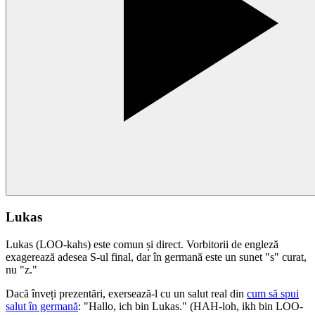
Lukas
Lukas (LOO-kahs) este comun și direct. Vorbitorii de engleză
exagerează adesea S-ul final, dar în germană este un sunet "s" curat,
nu "z."
Dacă înveți prezentări, exersează-l cu un salut real din
cum să spui
salut în germană
: "Hallo, ich bin Lukas." (HAH-loh, ikh bin LOO-