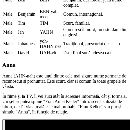
complet.
BEN-yah-
Male
Benjamin
Comun, internațional.
meen
Male
Tim
TIM
Scurt, familiar.
Comun și în nord, nu este 'Jan' din
Male
Jan
YAHN
engleză.
yoh-
Male
Johannes
Tradițional, prescurtat des la Jo.
HAHN-nes
Male
David
DAH-vit
D-ul final sună adesea ca t.
Anna
Anna (AHN-nah) este unul dintre cele mai sigure nume germane de
recunoscut și pronunțat. Este scurt, clar și comun în toate grupele de
vârstă.
În filme și la TV, îl vei auzi atât în adresare informală, cât și formală.
Un șef ar putea spune "Frau Anna Keller" într-o scenă stilizată de
birou, dar în viața reală este mai probabil "Frau Keller" sau pur și
simplu "Anna", în funcție de relație.