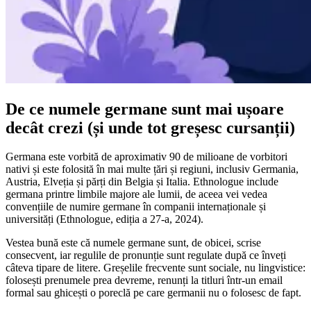
De ce numele germane sunt mai ușoare
decât crezi (și unde tot greșesc cursanții)
Germana este vorbită de aproximativ 90 de milioane de vorbitori
nativi și este folosită în mai multe țări și regiuni, inclusiv Germania,
Austria, Elveția și părți din Belgia și Italia. Ethnologue include
germana printre limbile majore ale lumii, de aceea vei vedea
convențiile de numire germane în companii internaționale și
universități (Ethnologue, ediția a 27-a, 2024).
Vestea bună este că numele germane sunt, de obicei, scrise
consecvent, iar regulile de pronunție sunt regulate după ce înveți
câteva tipare de litere. Greșelile frecvente sunt sociale, nu lingvistice:
folosești prenumele prea devreme, renunți la titluri într-un email
formal sau ghicești o poreclă pe care germanii nu o folosesc de fapt.