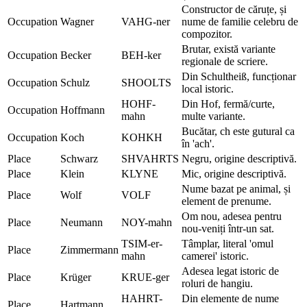
Constructor de căruțe, și
Occupation
Wagner
VAHG-ner
nume de familie celebru de
compozitor.
Brutar, există variante
Occupation
Becker
BEH-ker
regionale de scriere.
Din Schultheiß, funcționar
Occupation
Schulz
SHOOLTS
local istoric.
HOHF-
Din Hof, fermă/curte,
Occupation
Hoffmann
mahn
multe variante.
Bucătar, ch este gutural ca
Occupation
Koch
KOHKH
în 'ach'.
Place
Schwarz
SHVAHRTS
Negru, origine descriptivă.
Place
Klein
KLYNE
Mic, origine descriptivă.
Nume bazat pe animal, și
Place
Wolf
VOLF
element de prenume.
Om nou, adesea pentru
Place
Neumann
NOY-mahn
nou-veniți într-un sat.
TSIM-er-
Tâmplar, literal 'omul
Place
Zimmermann
mahn
camerei' istoric.
Adesea legat istoric de
Place
Krüger
KRUE-ger
roluri de hangiu.
HAHRT-
Din elemente de nume
Place
Hartmann