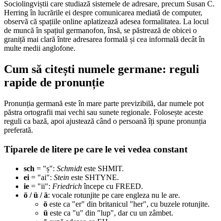
Sociolingviștii care studiază sistemele de adresare, precum Susan C.
Herring în lucrările ei despre comunicarea mediată de computer,
observă că spațiile online aplatizează adesea formalitatea. La locul
de muncă în spațiul germanofon, însă, se păstrează de obicei o
graniță mai clară între adresarea formală și cea informală decât în
multe medii anglofone.
Cum să citești numele germane: reguli
rapide de pronunție
Pronunția germană este în mare parte previzibilă, dar numele pot
păstra ortografii mai vechi sau sunete regionale. Folosește aceste
reguli ca bază, apoi ajustează când o persoană îți spune pronunția
preferată.
Tiparele de litere pe care le vei vedea constant
sch
= "ș":
Schmidt
este SHMIT.
ei
= "ai":
Stein
este SHTYNE.
ie
= "ii":
Friedrich
începe cu FREED.
ö / ü / ä
: vocale rotunjite pe care engleza nu le are.
ö
este ca "er" din britanicul "her", cu buzele rotunjite.
ü
este ca "u" din "lup", dar cu un zâmbet.