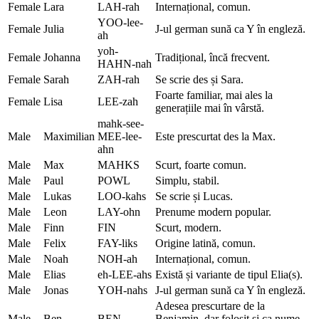
Female
Lara
LAH-rah
Internațional, comun.
YOO-lee-
Female
Julia
J-ul german sună ca Y în engleză.
ah
yoh-
Female
Johanna
Tradițional, încă frecvent.
HAHN-nah
Female
Sarah
ZAH-rah
Se scrie des și Sara.
Foarte familiar, mai ales la
Female
Lisa
LEE-zah
generațiile mai în vârstă.
mahk-see-
Male
Maximilian
MEE-lee-
Este prescurtat des la Max.
ahn
Male
Max
MAHKS
Scurt, foarte comun.
Male
Paul
POWL
Simplu, stabil.
Male
Lukas
LOO-kahs
Se scrie și Lucas.
Male
Leon
LAY-ohn
Prenume modern popular.
Male
Finn
FIN
Scurt, modern.
Male
Felix
FAY-liks
Origine latină, comun.
Male
Noah
NOH-ah
Internațional, comun.
Male
Elias
eh-LEE-ahs
Există și variante de tipul Elia(s).
Male
Jonas
YOH-nahs
J-ul german sună ca Y în engleză.
Adesea prescurtare de la
Male
Ben
BEN
Benjamin, dar folosit și ca nume