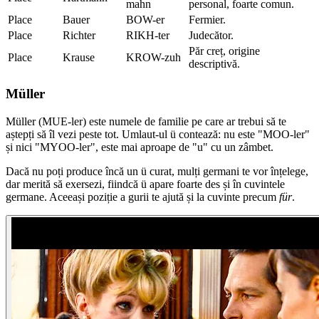
mahn
personal, foarte comun.
Place
Bauer
BOW-er
Fermier.
Place
Richter
RIKH-ter
Judecător.
Păr creț, origine
Place
Krause
KROW-zuh
descriptivă.
Müller
Müller (MUE-ler) este numele de familie pe care ar trebui să te
aștepți să îl vezi peste tot. Umlaut-ul ü contează: nu este "MOO-ler"
și nici "MYOO-ler", este mai aproape de "u" cu un zâmbet.
Dacă nu poți produce încă un ü curat, mulți germani te vor înțelege,
dar merită să exersezi, fiindcă ü apare foarte des și în cuvintele
germane. Aceeași poziție a gurii te ajută și la cuvinte precum
für
.