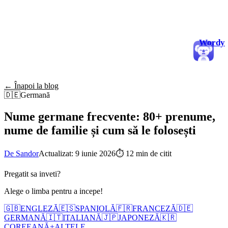
Wordy
← Înapoi la blog
🇩🇪
Germană
Nume germane frecvente: 80+ prenume,
nume de familie și cum să le folosești
De Sandor
Actualizat: 9 iunie 2026
⏱
12 min de citit
Pregatit sa inveti?
Alege o limba pentru a incepe!
🇬🇧
ENGLEZĂ
🇪🇸
SPANIOLĂ
🇫🇷
FRANCEZĂ
🇩🇪
GERMANĂ
🇮🇹
ITALIANĂ
🇯🇵
JAPONEZĂ
🇰🇷
COREEANĂ
+
ALTELE...