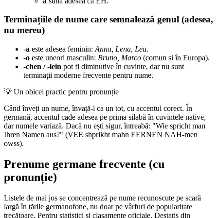
ä
sună adesea ca EH.
Terminațiile de nume care semnalează genul (adesea,
nu mereu)
-a
este adesea feminin:
Anna, Lena, Lea
.
-o
este uneori masculin:
Bruno, Marco
(comun și în Europa).
-chen / -lein
pot fi diminutive în cuvinte, dar nu sunt
terminații moderne frecvente pentru nume.
💡
Un obicei practic pentru pronunție
Când înveți un nume, învață-l ca un tot, cu accentul corect. În
germană, accentul cade adesea pe prima silabă în cuvintele native,
dar numele variază. Dacă nu ești sigur, întreabă: "Wie spricht man
Ihren Namen aus?" (VEE shprikht mahn EERNEN NAH-men
owss).
Prenume germane frecvente (cu
pronunție)
Listele de mai jos se concentrează pe nume recunoscute pe scară
largă în țările germanofone, nu doar pe vârfuri de popularitate
trecătoare. Pentru statistici și clasamente oficiale, Destatis din